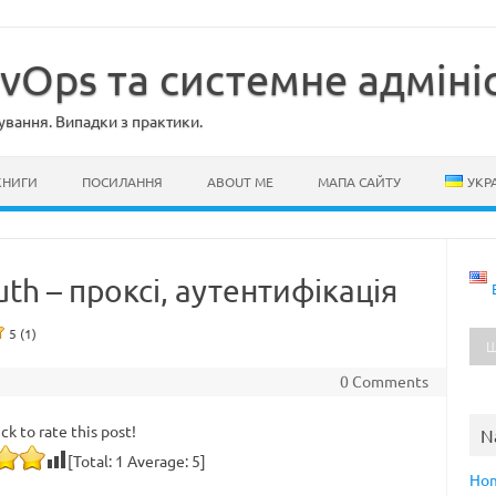
evOps та системне адміні
ування. Випадки з практики.
КНИГИ
ПОСИЛАННЯ
ABOUT ME
МАПА САЙТУ
УКР
uth – проксі, аутентифікація
5 (1)
0 Comments
ick to rate this post!
N
[Total:
1
Average:
5
]
Ho