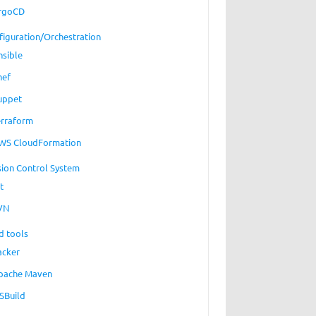
rgoCD
figuration/Orchestration
nsible
hef
uppet
erraform
WS CloudFormation
sion Control System
t
VN
d tools
acker
pache Maven
SBuild