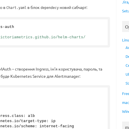
Jir
мо в
в блок
новий сабчарт:
Chart.yaml
dependecy
Set
O
cs-auth
victoriametrics.github.io/helm-charts/ 
Lin
A
D
C
uth – створення Ingress, ім’я користувача, пароль, та
U
 буде Kubernetes Service для Alertmanager:
S
Fre
ma
Win
gress.
class
: alb
rnetes
.
io
/target-type: ip
rnetes
.
io
/scheme: internet-facing
m