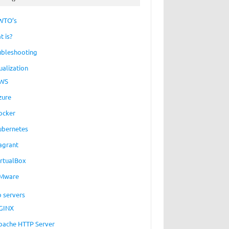
WTO’s
t is?
ubleshooting
ualization
WS
zure
ocker
ubernetes
agrant
irtualBox
Mware
 servers
GINX
pache HTTP Server