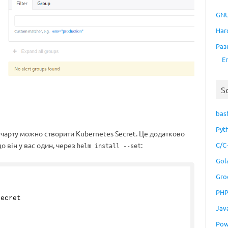
GNU
Har
Раз
E
S
bas
Pyt
s чарту можно створити Kubernetes Secret. Це додатково
C/C
 він у вас один, через
:
helm install --set
Gol
Gro
PH
secret
Jav
Pow