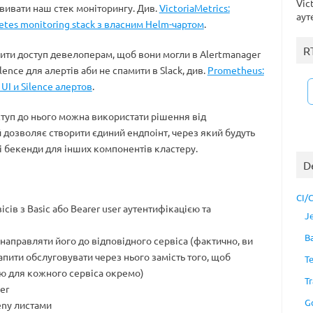
Vic
ивати наш стек моніторингу. Див.
VictoriaMetrics:
аут
tes monitoring stack з власним Helm-чартом
.
R
ити доступ девелоперам, щоб вони могли в Alertmanager
lence для алертів аби не спамити в Slack, див.
Prometheus:
UI и Silence алертов
.
туп до нього можна використати рішення від
й дозволяє створити єдиний ендпоінт, через який будуть
ні бекенди для інших компонентів кластеру.
D
CI/
сів з Basic або Bearer user аутентифікацією та
J
B
 направляти його до відповідного сервіса (фактично, ви
запити обслуговувати через нього замість того, щоб
T
ію для кожного сервіса окремо)
Tr
er
G
eny листами