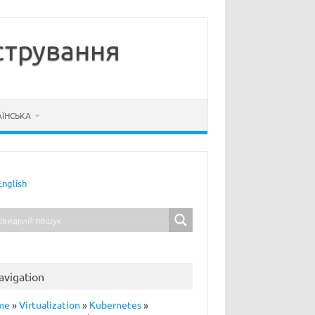
стрування
АЇНСЬКА
English
avigation
me
»
Virtualization
»
Kubernetes
»