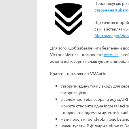
Продовжуємо розв
створення Kuberne
Що хочеться: зроб
самі виставляти Si
Alertmanager Web 
Для того, щоб забезпечити безпечний дос
VictoriaMetrics – компонент
VMAuth
, яки
ходити всі юзери і налаштувати відповід
Кратко – що можна з VMAuth:
створити єдину точку входу для серві
авторизацією
в залежності від юзера та роута/URI
можете створити один Ingress і всі 
створювати Ingress та аутентифікац
мати простий round-robin load balanc
налаштувати IP фільтри з Allow та D