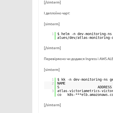
[/simterm]
І деплоїмо чарт:
[simterm]
1
$ helm -n dev-monitoring-ns
alues/dev/atlas-monitoring-
[/simterm]
Перевіряємо чи додався Ingress і AWS ALB
[simterm]
1
$ kk -n dev-monitoring-ns g
2
NAME CL
S ADDRESS
3
atlas-victoriametrics-vict
co k8s-***elb.amazonaw
[/simterm]