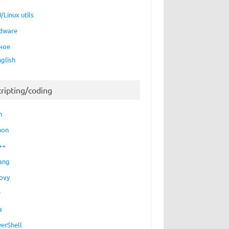
/Linux utils
dware
ное
nglish
cripting/coding
h
hon
++
ang
ovy
P
a
erShell