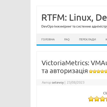
Перейти
до
вмісту
RTFM: Linux, D
DevOps-інжиніринг та системне адміністр
ГОЛОВНА
FAQ
ПЕРЕКЛАДИ
VictoriaMetrics: VMA
та авторизація
Автор
setevoy
|
23/08/2023
Cl