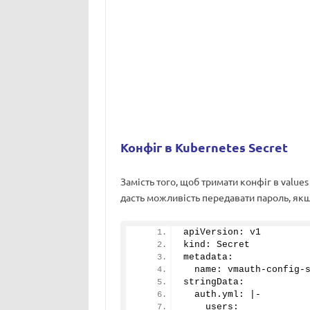
Конфіг в Kubernetes Secret
Замість того, щоб тримати конфіг в value
дасть можливість передавати пароль, якщо
apiVersion: v1
kind: Secret
metadata:
  name: vmauth-config-
stringData:
  auth.
yml
: |-
    users: