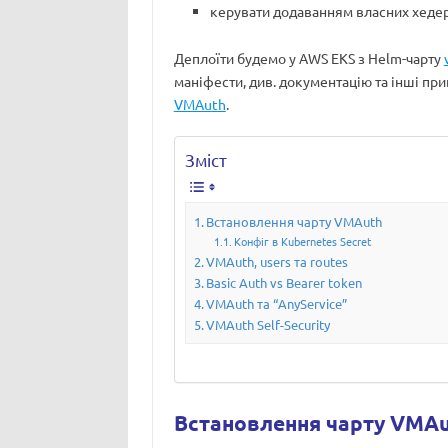
керувати додаванням власних хедер
Деплоїти будемо у AWS EKS з Helm-чарту
маніфести, див. документацію та інші пр
VMAuth
.
Зміст
Встановлення чарту VMAuth
Конфіг в Kubernetes Secret
VMAuth, users та routes
Basic Auth vs Bearer token
VMAuth та “AnyService”
VMAuth Self-Security
Встановлення чарту VMAu