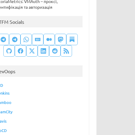
toriaMetrics: VMAuth – проксі,
ентифікація та авторизація
TFM Socials
evOops
CD
enkins
amboo
eamCity
avis
oCD