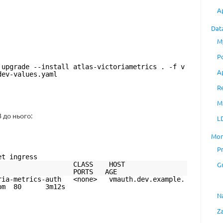
A
Dat
M
P
 upgrade --install atlas-victoriametrics . -f v
A
dev-values.yaml
R
M
 до нього:
L
Mon
P
et ingress
ASS HOST
G
 PORTS AGE
oria-metrics-auth <none> vmauth.dev.example.
s.com 80 3m12s
N
Z