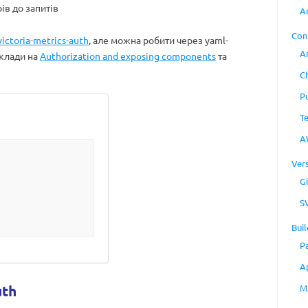
ів до запитів
A
Con
victoria-metrics-auth
, але можна робити через yaml-
A
иклади на
Authorization and exposing components
та
C
P
T
A
Ver
Gi
S
Buil
P
A
th
M