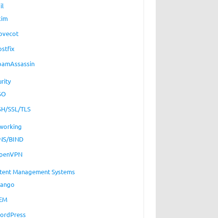
il
xim
ovecot
ostfix
pamAssassin
rity
SO
SH/SSL/TLS
working
NS/BIND
penVPN
tent Management Systems
jango
EM
ordPress