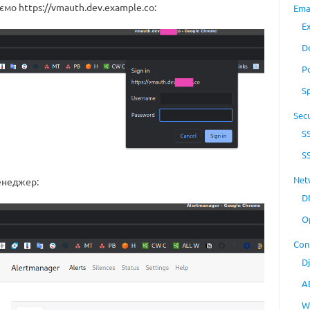
мо https://vmauth.dev.example.co:
Ema
E
D
P
S
Secu
S
S
Net
енеджер:
D
O
Con
D
A
W