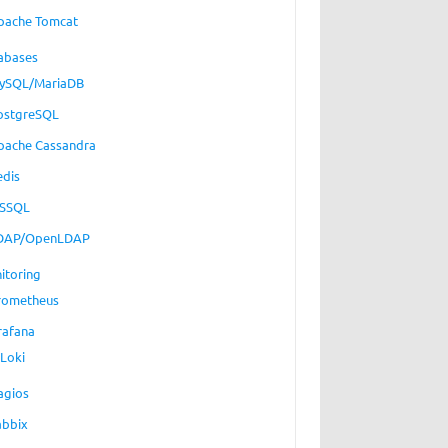
pache Tomcat
abases
ySQL/MariaDB
ostgreSQL
pache Cassandra
edis
SSQL
DAP/OpenLDAP
itoring
rometheus
rafana
Loki
agios
abbix