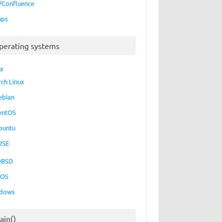
a/Confluence
ups
perating systems
ux
rch Linux
ebian
entOS
buntu
USE
eBSD
cOS
dows
ain()