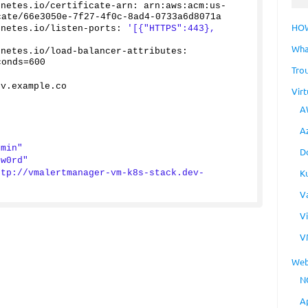
rnetes
.
io
/certificate-arn: arn:aws:acm:us-
cate/
66e3050
e-7f27-4f0c-8ad4-0733a6d8071a
HO
rnetes
.
io
/listen-ports: 
'[{"HTTPS":443}, 
Wha
rnetes
.
io
/load-balancer-attributes: 
conds
=
600
Tro
ev
.
example
.
co
Virt
A
A
dmin"
D
sw0rd"
K
ttp://vmalertmanager-vm-k8s-stack.dev-
V
V
V
Web
N
A