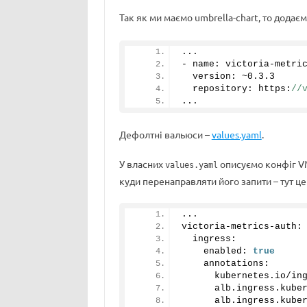
Так як ми маємо umbrella-chart, то додає
...
- name: victoria-metri
  version: ~
0.3
.
3
  repository: https:
//
...
Дефолтні вальюси –
values.yaml
.
У власних
описуємо конфіг VMA
values.yaml
куди перенаправляти його запити – тут це
...
victoria-metrics-auth:
  ingress:
    enabled: 
true
    annotations:
      kubernetes.
io
/in
      alb.
ingress
.
kube
      alb.
ingress
.
kube