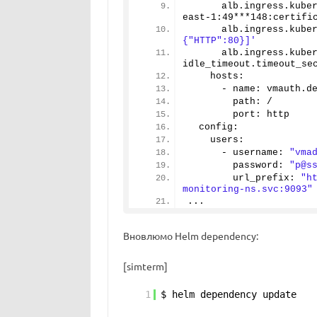
      alb.
ingress
.
kube
east-
1
:
49
***
148
:certifi
      alb.
ingress
.
kube
{"HTTP":80}]'
      alb.
ingress
.
kube
idle_timeout.
timeout_se
    hosts:
      - name: vmauth.
d
        path: /
        port: http
  config:
    users:
      - username: 
"vma
        password: 
"p@s
        url_prefix: 
"h
monitoring-ns.svc:9093"
...
Вновлюмо Helm dependency:
[simterm]
1
$ helm dependency update