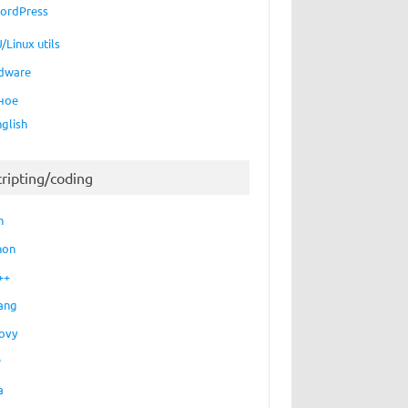
ordPress
/Linux utils
dware
ное
nglish
cripting/coding
h
hon
++
ang
ovy
P
a