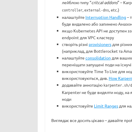
лейблою типу “
critcal-addons
” – Kar
,
, etc.)
controller
external-dns
налаштуйте
Interruption Handling
– т
буде видалено або запинено Амазо
якщо Kubernetes API не доступен ззо
endpoint для VPC кластеру
створіть різні
provisioners
для різних
(наприклад, для Bottlerocket та Ama
налаштуйте
consolidation
для ваших 
переміщати запущені поди на існучі
використовуйте Time To Live для нод
використовуються, див.
How Karpent
додавайте аннотацію
karpenter.sh/
Karpenter не буде видялти ноду, на я
ноди
використовуйте
Limit Ranges
для на
Виглядає все досить цікаво – давайте про