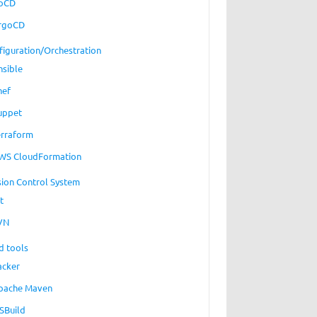
oCD
rgoCD
figuration/Orchestration
nsible
hef
uppet
erraform
WS CloudFormation
sion Control System
t
VN
d tools
acker
pache Maven
SBuild