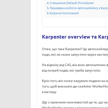
Створення Default Provisioner
Перевірка роботи автоскейлінгу з Karp
Корисні посилання
Karpenter overview та Karp
Отже, що таке Karpenter? Це автоскейлер
поди, які не може запустити через нестач
На відміну від CAS, він вміє автоматично
від потреб подів, які треба запустити.
Крім того, він може керувати подами на 
того, щоб виконати де-скейлінг WorkerNod
кластеру.
Ще з приємних можливостей це те, що на 
WorkerNodes groups з різними типами інс