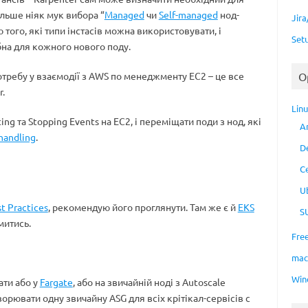
більше ніяк мук вибора “
Managed
чи
Self-managed
нод-
Jir
 того, які типи інстасів можна використовувати, і
Set
ібна для кожного нового поду.
отребу у взаємодії з AWS по менеджменту EC2 – це все
O
.
Lin
ng та Stopping Events на ЕС2, і переміщати поди з нод, які
A
 handling
.
D
C
U
t Practices
, рекомендую його проглянути. Там же є й
EKS
S
митись.
Fre
ma
Win
ати або у
Fargate
, або на звичайній ноді з Autoscale
ворювати одну звичайну ASG для всіх крітікал-сервісів с