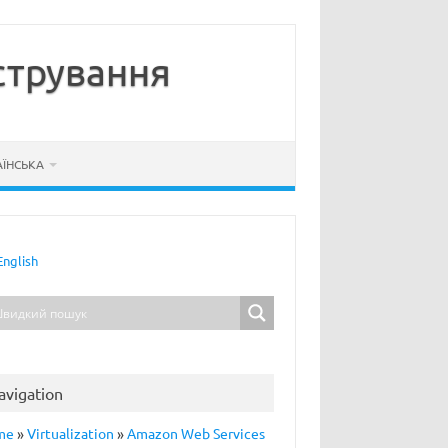
стрування
АЇНСЬКА
English
avigation
me
»
Virtualization
»
Amazon Web Services