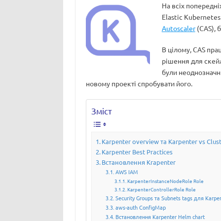
На всіх попередні
Elastic Kubernetes
Autoscaler
(CAS), 
В цілому, CAS пра
рішення для скейл
були неоднозначні,
новому проекті спробувати його.
Зміст
Karpenter overview та Karpenter vs Clus
Karpenter Best Practices
Встановлення Krapenter
AWS IAM
KarpenterInstanceNodeRole Role
KarpenterControllerRole Role
Security Groups та Subnets tags для Karpe
aws-auth ConfigMap
Встановлення Karpenter Helm chart