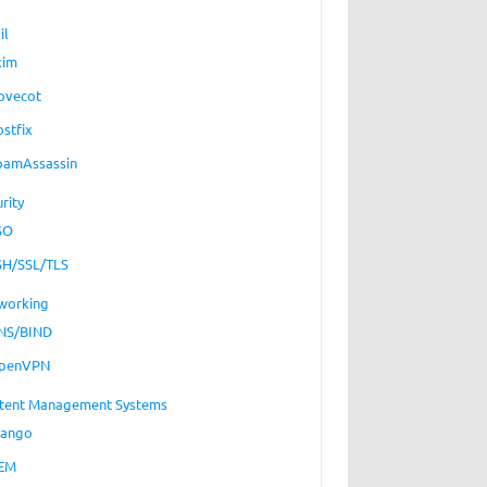
il
xim
ovecot
ostfix
pamAssassin
rity
SO
SH/SSL/TLS
working
NS/BIND
penVPN
tent Management Systems
jango
EM