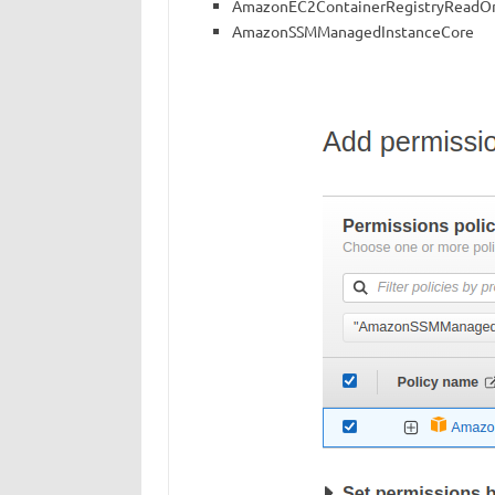
AmazonEC2ContainerRegistryReadO
AmazonSSMManagedInstanceCore