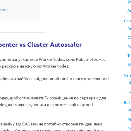
G
enter
A
Con
A
C
enter vs Cluster Autoscaler
P
T
, який запускає нові WorkerNodes, коли Kubernetes має
A
у ресурсів на існуючих WorkerNodes.
Ver
 вибирати найбільш відповідний тип інстансу в залежності
Gi
S
нодах, щоб оптимізувати їх розміщення по серверам для
Buil
es, які можна зупинити для оптимізації вартості
P
A
відміну від CAS вам не потрібно створювати декілька
M
тансів – Karpenter сам може визначити необхідний для