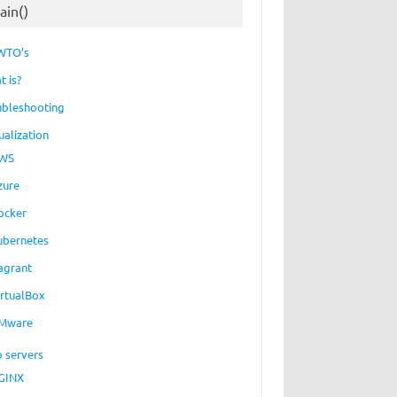
ain()
WTO’s
t is?
ubleshooting
ualization
WS
zure
ocker
ubernetes
agrant
irtualBox
Mware
 servers
GINX