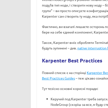
поду/ів тип ноди, і створити нову ноду – 
групи” – ви просто описуєте конфигурацію
Karpenter сам створить ту ноду, яка потр
Фактично, ви взагалі лишаєте осторонь п
бере на себе єдиний компонент, Karpenter
Також, Karpenter вміє обробляти Terminati
будуть зупинені – див.
native interruption
Karpenter Best Practices
Повний список є на сторінці
Karpenter Bes
Best Practices Guides
– теж цікаво ознайо
Тут тезісно основні корисні поради:
Керучий под Karpenter треба запуск
NodeGroup (скоріш за все, я буду ст