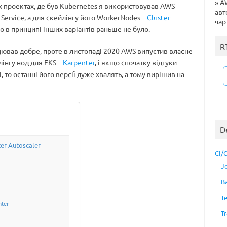
»
AW
х проектах, де був Kubernetes я використовував AWS
авт
 Service, а для скейлінгу його WorkerNodes –
Cluster
чар
бо в принципі інших варіантів раньше не було.
R
цював добре, проте в листопаді 2020 AWS випустив власне
інгу нод для EKS –
Karpenter
, і якщо спочатку відгуки
 то останні його версії дуже хвалять, а тому вирішив на
D
ter Autoscaler
CI/
J
B
T
nter
Tr