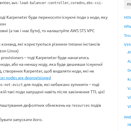
penter,
,
,
m
aws-load-balancer-controller
coredns
ebs-csi-
оді Karpeneter буде переносити існуючі поди з ноди, яку
HO
ном
Wha
вні (а так і має бути), то налаштуйте AWS STS VPC
Tro
 команд, які користуються різними типами інстансів
Virt
zon Linux)
A
provisioners – тоді Karpeneter буде намагатись
A
 ноди, або на меншу ноду, яка буде дешевше існуючої
D
, створених Karpenter, щоб видаляти ноди, які не
er nodes are deprovisioned
K
для подів, які небажано зупиняти – тоді
do-not-evict
V
кій такі поди запущені навіть після закінчення TTL цієї
V
лаштування дефолтних обмежень на
подів
resources
V
Web
бувати запускати його.
N