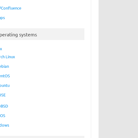
a/Confluence
ups
perating systems
ux
rch Linux
ebian
entOS
buntu
USE
eBSD
cOS
dows