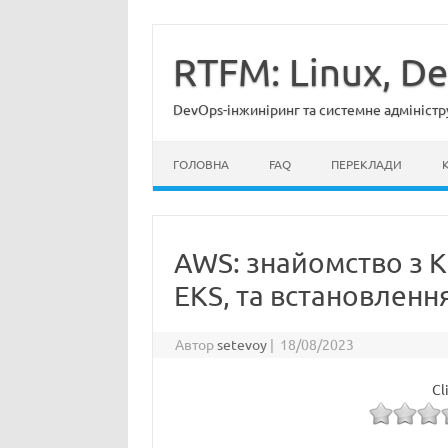
Перейти
до
вмісту
RTFM: Linux, D
DevOps-інжиніринг та системне адміністр
ГОЛОВНА
FAQ
ПЕРЕКЛАДИ
AWS: знайомство з K
EKS, та встановленн
Автор
setevoy
|
18/08/2023
Cl