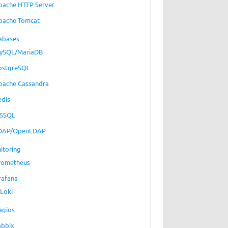
pache HTTP Server
pache Tomcat
abases
ySQL/MariaDB
ostgreSQL
pache Cassandra
edis
SSQL
DAP/OpenLDAP
itoring
rometheus
rafana
Loki
agios
abbix