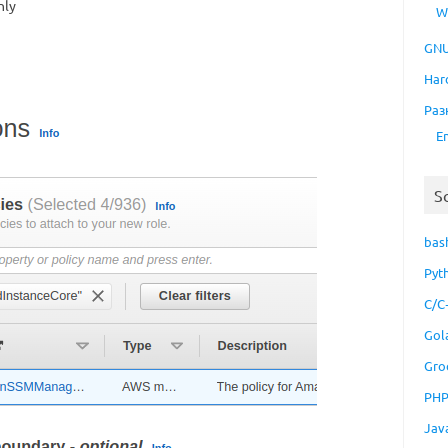
nly
W
GNU
Har
Раз
E
S
bas
Pyt
C/C
Gol
Gro
PH
Jav