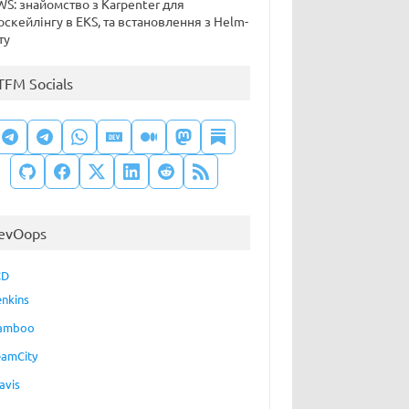
S: знайомство з Karpenter для
оскейлінгу в EKS, та встановлення з Helm-
ту
TFM Socials
evOops
CD
enkins
amboo
eamCity
avis