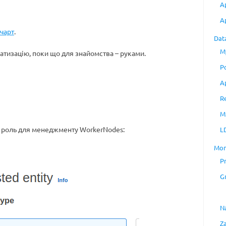
A
A
чарт
.
Dat
M
атизацію, поки що для знайомства – руками.
P
A
R
M
у роль для менеджменту WorkerNodes:
L
Mon
P
G
N
Z