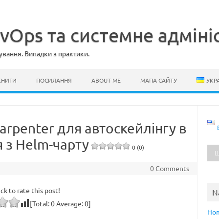
evOps та системне адміні
ування. Випадки з практики.
КНИГИ
ПОСИЛАННЯ
ABOUT ME
МАПА САЙТУ
УКР
arpenter для автоскейлінгу в
я з Helm-чарту
0 (0)
0 Comments
ick to rate this post!
N
[Total:
0
Average:
0
]
Ho