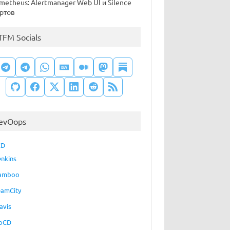
metheus: Alertmanager Web UI и Silence
ртов
TFM Socials
evOops
CD
enkins
amboo
eamCity
avis
oCD