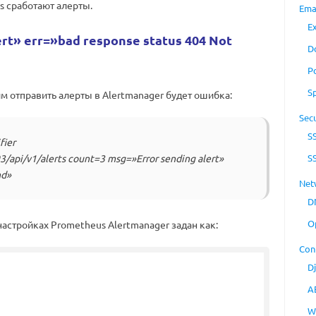
s сработают алерты.
Ema
E
rt» err=»bad response status 404 Not
D
P
S
м отправить алерты в Alertmanager будет ошибка:
Secu
S
fier
/api/v1/alerts count=3 msg=»Error sending alert»
S
nd»
Net
D
O
 настройках Prometheus Alertmanager задан как:
Con
D
A
W