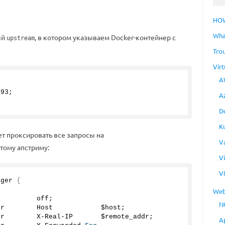
HO
Wha
ый
, в котором указываем Docker-контейнер с
upstream
Tro
Virt
A
{
093
;
A
D
K
ет проксировать все запросы на
V
тому апстриму:
V
V
ager 
{
Web
          off;            
N
er        Host            $host;
er        X-Real-IP       $remote_addr;
A