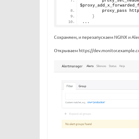
        proxy_set_head
$proxy_add_x_forwarded_
        proxy_pass htt
}
...
Сохраняем, и перезапускаем NGINX и Ale
Открываем https://dev.monitor.example.c