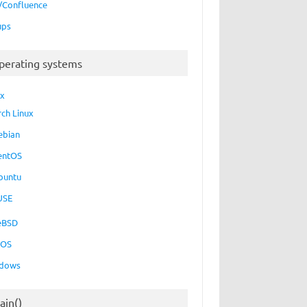
a/Confluence
ups
perating systems
ux
rch Linux
ebian
entOS
buntu
USE
eBSD
cOS
dows
ain()