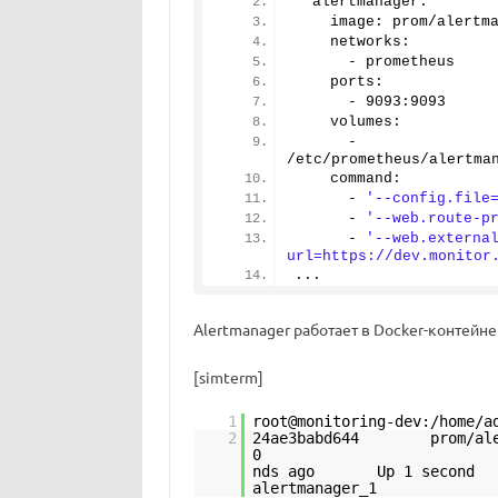
  alertmanager:
    image: prom/alertm
    networks:
      - prometheus
    ports:
      - 
9093
:
9093
    volumes:
      - 
/etc/prometheus/alertma
    command:
      - 
'--config.file
      - 
'--web.route-p
      - 
'--web.externa
url=https://dev.monitor
...
Alertmanager работает в Docker-контейнер
[simterm]
1
root@monitoring-dev:/home/a
2
24ae3babd644 prom/alert
0 "/bin/ale
nds ago Up 1 second 
alertmanager_1