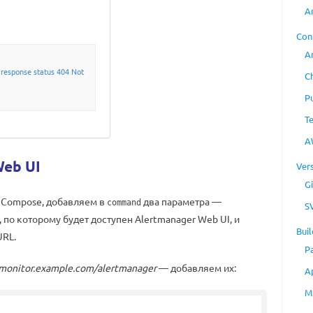
A
Con
A
 response status 404 Not
C
P
T
A
Web UI
Ver
Gi
r Compose, добавляем в
два параметра —
command
S
, по которому будет доступен Alertmanager Web UI, и
Buil
URL.
P
monitor.example.com/alertmanager
— добавляем их:
A
M