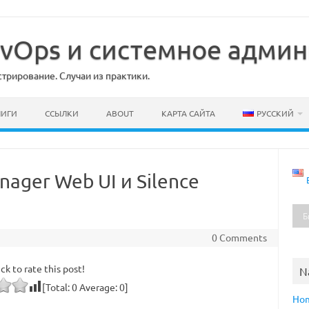
DevOps и системное адми
рирование. Случаи из практики.
НИГИ
ССЫЛКИ
ABOUT
КАРТА САЙТА
РУССКИЙ
nager Web UI и Silence
0 Comments
ick to rate this post!
N
[Total:
0
Average:
0
]
Ho