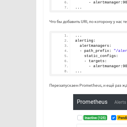
      - alertmanager:
9
...
Что бы добавить URI, по которому у нас 
...
alerting:
  alertmanagers:
  - path_prefix: 
"/ale
    static_configs:
    - targets:
      - alertmanager:
9
...
Перезапускаем Prometheus, и ещё раз ж