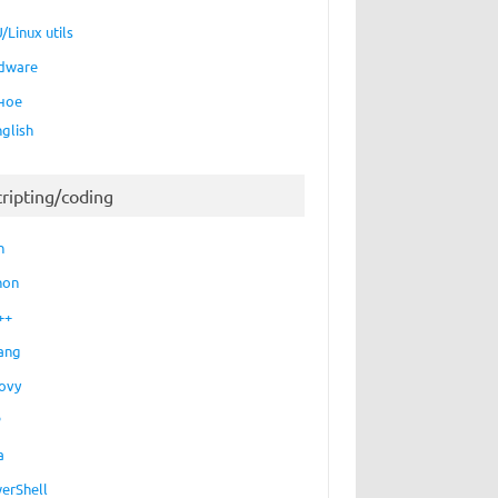
/Linux utils
dware
ное
nglish
cripting/coding
h
hon
++
ang
ovy
P
a
erShell