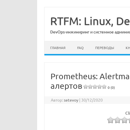
Перейти
к
содержимому
RTFM: Linux, 
DevOps-инжиниринг и системное админист
ГЛАВНАЯ
FAQ
ПЕРЕВОДЫ
К
Prometheus: Alertma
алертов
0 (0)
Автор:
setevoy
|
30/12/2020
Cl