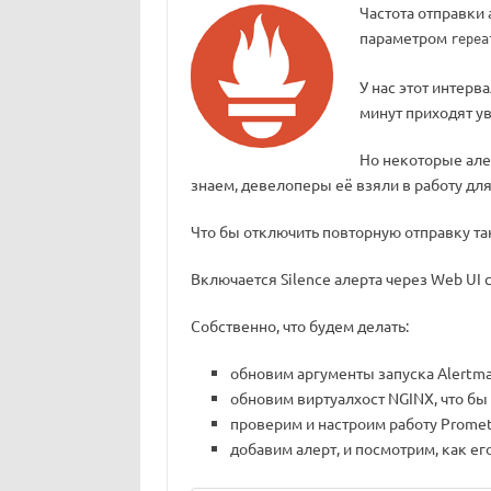
Частота отправки
параметром
repea
У нас этот интерва
минут приходят у
Но некоторые алер
знаем, девелоперы её взяли в работу дл
Что бы отключить повторную отправку та
Включается Silence алерта через Web UI 
Собственно, что будем делать:
обновим аргументы запуска Alertman
обновим виртуалхост NGINX, что бы 
проверим и настроим работу Promet
добавим алерт, и посмотрим, как его