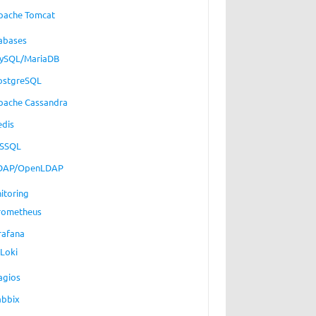
pache Tomcat
abases
ySQL/MariaDB
ostgreSQL
pache Cassandra
edis
SSQL
DAP/OpenLDAP
itoring
rometheus
rafana
Loki
agios
abbix