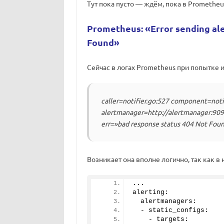
Тут пока пусто — ждём, пока в Prometheu
Prometheus: «Error sending ale
Found»
Сейчас в логах Prometheus при попытке и
caller=notifier.go:527 component=noti
alertmanager=http://alertmanager:9093
err=»bad response status 404 Not Fou
Возникает она вполне логично, так как в
...
alerting:
  alertmanagers:
  - static_configs:
    - targets: