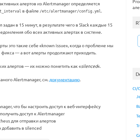
Pro
 активных алертов из Alertmanager определяется
але
в файле
.
t_interval
/etc/alertmanager/config.yml
R
л задан в 15 минут, в результате чего в Slack каждые 15
ведомления обо всех активных алертах в системе.
ты это такие себе «known issue», когда о проблеме мы
я фикса — а вот алерты продолжают приходить.
ких алертов — их можно пометить как «
silenced
«.
D
самого Alertmanager, см.
документацию
.
CI/
J
ager, что бы настроить доступ к веб-интерфейсу
B
получить доступ к Alertmanager
T
heus для отправки алертов
Tr
 добавить в silenced
G