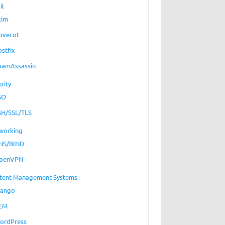
il
xim
ovecot
ostfix
pamAssassin
rity
SO
SH/SSL/TLS
working
NS/BIND
penVPN
tent Management Systems
jango
EM
ordPress