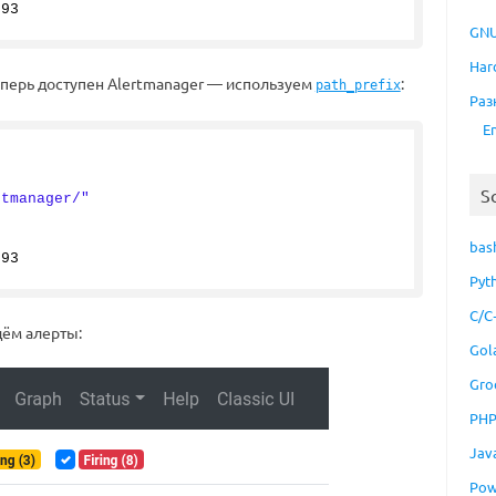
093
GNU
Har
теперь доступен Alertmanager — используем
:
path_prefix
Раз
E
S
rtmanager/"
bas
093
Pyt
C/C
дём алерты:
Gol
Gro
PH
Jav
Pow