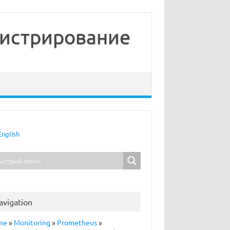
нистрирование
English
avigation
me
»
Monitoring
»
Prometheus
»