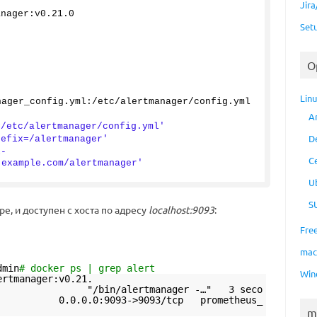
Jir
anager:v0.
21
.
0
Set
O
Lin
nager_config.
yml
:/etc/alertmanager/config.
yml
A
=/etc/alertmanager/config.yml'
D
refix=/alertmanager'
l-
C
.example.com/alertmanager'
U
S
е, и доступен с хоста по адресу
localhost:9093
:
Fre
ma
dmin
# docker ps | grep alert
Win
manager:v0.21.
rtmanager -…" 3 seco
0.0.0.0:9093->9093/tcp prometheus_
m