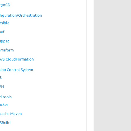
rgoCD
figuration/Orchestration
nsible
hef
uppet
erraform
WS CloudFormation
sion Control System
t
VN
d tools
acker
pache Maven
SBuild