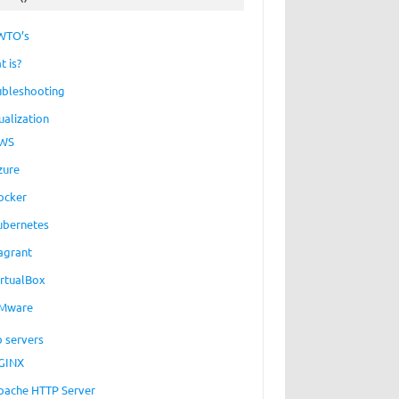
WTO’s
t is?
ubleshooting
ualization
WS
zure
ocker
ubernetes
agrant
irtualBox
Mware
 servers
GINX
pache HTTP Server