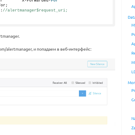
er        X-Forwarded-
For
for;
A
p:
//alertmanager$request_uri;
Dat
M
P
rtmanager.
A
om/alertmanager, и попадаем в веб-интерфейс:
R
M
L
Mon
P
G
N
Z