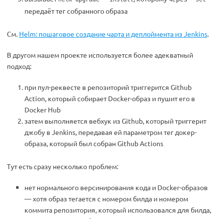
передаёт тег собранного образа
См.
Helm: пошаговое создание чарта и деплоймента из Jenkins
.
В другом нашем проекте используется более адекватный
подход:
при пул-реквесте в репозиторий триггерится Github
Action, который собирает Docker-образ и пушит его в
Docker Hub
затем выполняется вебхук из Github, который триггерит
джобу в Jenkins, передавая ей параметром тег докер-
образа, который был собран Github Actions
Тут есть сразу несколько проблем:
нет нормального версинирования кода и Docker-образов
— хотя образ тегается с номером билда и номером
коммита репозитория, который использовался для билда,