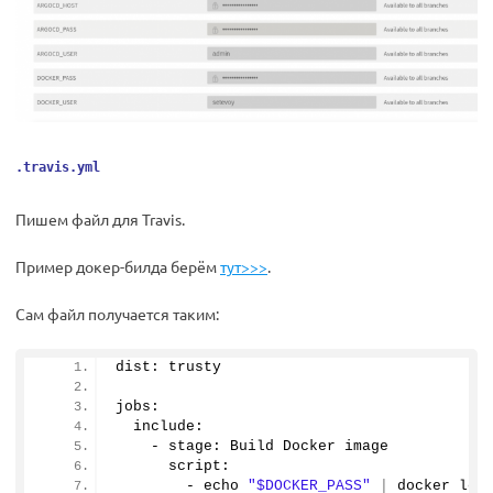
.travis.yml
Пишем файл для Travis.
Пример докер-билда берём
тут>>>
.
Сам файл получается таким:
dist: trusty
jobs:
  include:
    - stage: Build Docker image
      script:
        - echo 
"$DOCKER_PASS"
|