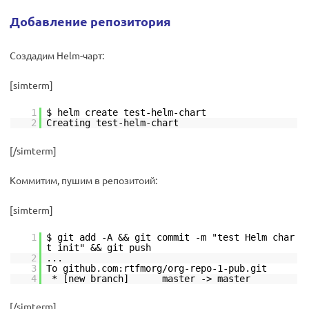
Добавление репозитория
Создадим Helm-чарт:
[simterm]
1
$ helm create test-helm-chart
2
Creating test-helm-chart
[/simterm]
Коммитим, пушим в репозитоий:
[simterm]
1
$ git add -A && git commit -m "test Helm char
t init" && git push
2
...
3
To github.com:rtfmorg/org-repo-1-pub.git
4
* [new branch] master -> master
[/simterm]