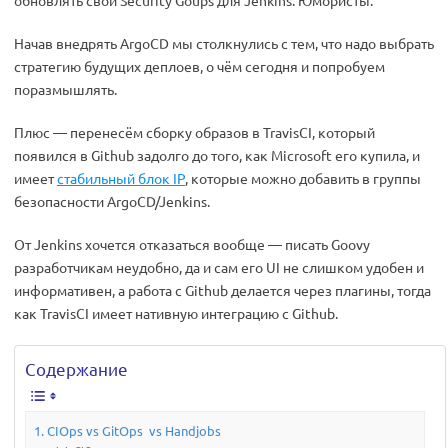
обновлять свои Security Goups для Jenkins. Юмористы.
Начав внедрять ArgoCD мы столкнулись с тем, что надо выбрать
стратегию будущих деплоев, о чём сегодня и попробуем
поразмышлять.
Плюс — перенесём сборку образов в TravisCI, который
появился в Github задолго до того, как Microsoft его купила, и
имеет
стабильный блок IP
, которые можно добавить в группы
безопасности ArgoCD/Jenkins.
От Jenkins хочется отказаться вообще — писать Goovy
разработчикам неудобно, да и сам его UI не слишком удобен и
информативен, а работа с Github делается через плагины, тогда
как TravisCI имеет нативную интеграцию с Github.
Содержание
CIOps vs GitOps vs Handjobs