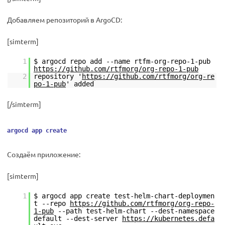
Добавляем репозиторий в ArgoCD:
[simterm]
1
$ argocd repo add --name rtfm-org-repo-1-pub
https://github.com/rtfmorg/org-repo-1-pub
2
repository '
https://github.com/rtfmorg/org-re
po-1-pub
' added
[/simterm]
argocd app create
Создаём приложение:
[simterm]
1
$ argocd app create test-helm-chart-deploymen
t --repo
https://github.com/rtfmorg/org-repo-
1-pub
--path test-helm-chart --dest-namespace
default --dest-server
https://kubernetes.defa