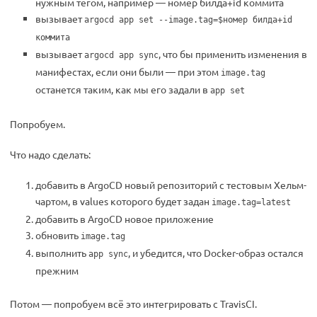
нужным тегом, например — номер билда+id коммита
вызывает
argocd app set --image.tag=$номер билда+id
коммита
вызывает
, что бы применить изменения в
argocd app sync
манифестах, если они были — при этом
image.tag
останется таким, как мы его задали в
app set
Попробуем.
Что надо сделать:
добавить в ArgoCD новый репозиторий с тестовым Хельм-
чартом, в values которого будет задан
image.tag=latest
добавить в ArgoCD новое приложение
обновить
image.tag
выполнить
, и убедится, что Docker-образ остался
app sync
прежним
Потом — попробуем всё это интегрировать с TravisCI.