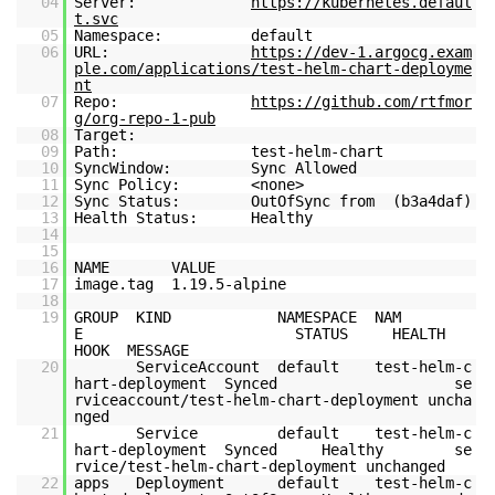
04
Server:
https://kubernetes.defaul
t.svc
05
Namespace: default
06
URL:
https://dev-1.argocg.exam
ple.com/applications/test-helm-chart-deployme
nt
07
Repo:
https://github.com/rtfmor
g/org-repo-1-pub
08
Target:
09
Path: test-helm-chart
10
SyncWindow: Sync Allowed
11
Sync Policy: <none>
12
Sync Status: OutOfSync from (b3a4daf)
13
Health Status: Healthy
14
15
16
NAME VALUE
17
image.tag 1.19.5-alpine
18
19
GROUP KIND NAMESPACE NAM
E STATUS HEALTH
HOOK MESSAGE
20
ServiceAccount default test-helm-c
hart-deployment Synced se
rviceaccount/test-helm-chart-deployment uncha
nged
21
Service default test-helm-c
hart-deployment Synced Healthy se
rvice/test-helm-chart-deployment unchanged
22
apps Deployment default test-helm-c