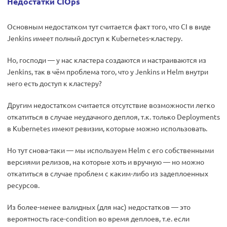
Недостатки CIOps
Основным недостатком тут считается факт того, что CI в виде
Jenkins имеет полный доступ к Kubernetes-кластеру.
Но, господи — у нас кластера создаются и настраиваются из
Jenkins, так в чём проблема того, что у Jenkins и Helm внутри
него есть доступ к кластеру?
Другим недостатком считается отсутствие возможности легко
откатиться в случае неудачного деплоя, т.к. только Deployments
в Kubernetes имеют ревизии, которые можно использовать.
Но тут снова-таки — мы используем Helm с его собственными
версиями релизов, на которые хоть и вручную — но можно
откатиться в случае проблем с каким-либо из задеплоенных
ресурсов.
Из более-менее валидных (для нас) недостатков — это
вероятность race-condition во время деплоев, т.е. если