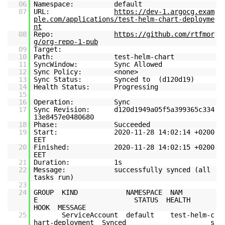
06
Namespace: default
07
URL:
https://dev-1.argocg.exam
ple.com/applications/test-helm-chart-deployme
nt
08
Repo:
https://github.com/rtfmor
g/org-repo-1-pub
09
Target:
10
Path: test-helm-chart
11
SyncWindow: Sync Allowed
12
Sync Policy: <none>
13
Sync Status: Synced to (d120d19)
14
Health Status: Progressing
15
16
Operation: Sync
17
Sync Revision: d120d1949a05f5a399365c334
13e8457e0480680
18
Phase: Succeeded
19
Start: 2020-11-28 14:02:14 +0200
EET
20
Finished: 2020-11-28 14:02:15 +0200
EET
21
Duration: 1s
22
Message: successfully synced (all
tasks run)
23
24
GROUP KIND NAMESPACE NAM
E STATUS HEALTH
HOOK MESSAGE
25
ServiceAccount default test-helm-c
hart-deployment Synced s