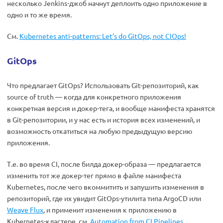
несколько Jenkins-джоб начнут деплоить одно приложение в
одно и то же время.
См.
Kubernetes anti-patterns: Let’s do GitOps, not CIOps!
GitOps
Что предлагает GitOps? Использовать Git-репозиторий, как
source of truth — когда для конкретного приложения
конкретная версия и докер-тега, и вообще манифеста хранятся
в Git-репозитории, и у нас есть и история всех изменений, и
возможность откатиться на любую предыдущую версию
приложения.
Т.е. во время CI, после билда докер-образа — предлагается
изменить тот же докер-тег прямо в файле манифеста
Kubernetes, после чего вкоммитить и запушить изменения в
репозиторий, где их увидит GitOps-утилита типа ArgoCD или
Weave Flux
, и применит изменения к приложению в
Kubernetes-кластере, см.
Automation from CI Pipelines
.