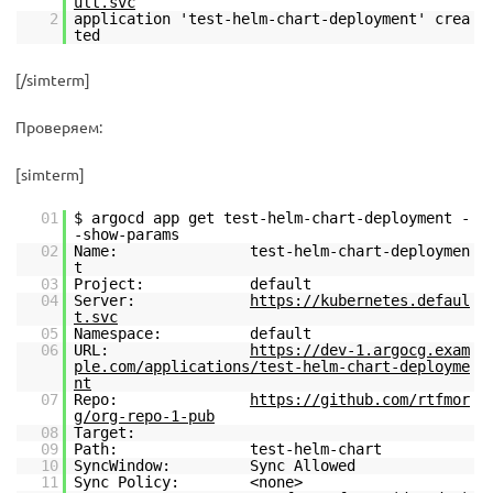
ult.svc
2
application 'test-helm-chart-deployment' crea
ted
[/simterm]
Проверяем:
[simterm]
01
$ argocd app get test-helm-chart-deployment -
-show-params
02
Name: test-helm-chart-deploymen
t
03
Project: default
04
Server:
https://kubernetes.defaul
t.svc
05
Namespace: default
06
URL:
https://dev-1.argocg.exam
ple.com/applications/test-helm-chart-deployme
nt
07
Repo:
https://github.com/rtfmor
g/org-repo-1-pub
08
Target:
09
Path: test-helm-chart
10
SyncWindow: Sync Allowed
11
Sync Policy: <none>