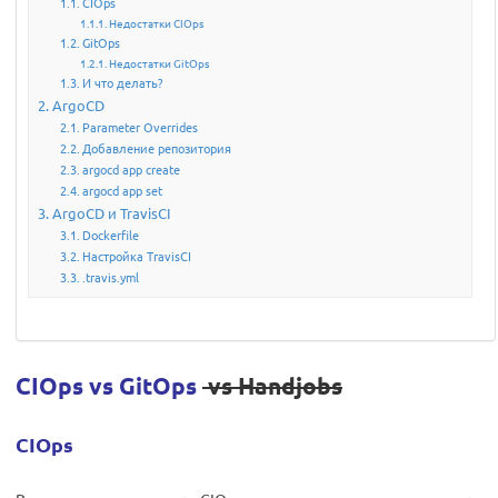
CIOps
Недостатки CIOps
GitOps
Недостатки GitOps
И что делать?
ArgoCD
Parameter Overrides
Добавление репозитория
argocd app create
argocd app set
ArgoCD и TravisCI
Dockerfile
Настройка TravisCI
.travis.yml
CIOps vs GitOps
vs Handjobs
CIOps