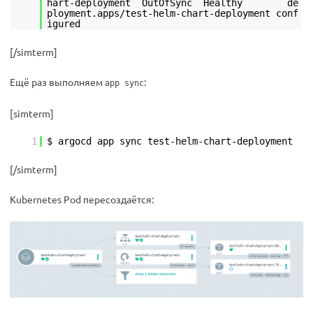
hart-deployment OutOfSync Healthy de
ployment.apps/test-helm-chart-deployment conf
igured
[/simterm]
Ещё раз выполняем
:
app sync
[simterm]
1
$ argocd app sync test-helm-chart-deployment
[/simterm]
Kubernetes Pod пересоздаётся: