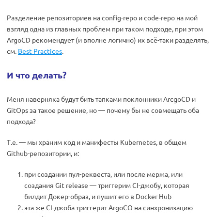
Разделение репозиториев на config-repo и code-repo на мой
взгляд одна из главных проблем при таком подходе, при этом
ArgoCD рекомендует (и вполне логично) их всё-таки разделять,
см.
Best Practices
.
И что делать?
Меня наверняка будут бить тапками поклонники ArcgoCD и
GitOps за такое решение, но — почему бы не совмещать оба
подхода?
Т.е. — мы храним код и манифесты Kubernetes, в общем
Github-репозитории, и:
при создании пул-реквеста, или после мержа, или
создания Git release — триггерим CI-джобу, которая
билдит Докер-образ, и пушит его в Docker Hub
эта же CI-джоба триггерит ArgoCO на синхронизацию