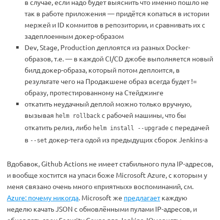
в случае, если надо будет выяснить что именно пошло не
так в работе приложения — придётся копаться в истории
мержей и ID коммитов в репозитории, и сравнивать их с
задеплоенным докер-образом
Dev, Stage, Production деплоятся из разных Docker-
образов, т.е. — в каждой CI/CD джобе выполняется новый
билд докер-образа, который потом деплоится, в
результате чего на Продакшене образ всегда будет !=
образу, протестированному на Стейджинге
откатить неудачный деплой можно только вручную,
вызывая
с рабочей машины, что бы
helm rollback
откатить релиз, либо
с передачей
helm install --upgrade
в
докер-тега одой из предыдущих сборок Jenkins-а
--set
Вдобавок, Github Actions не имеет стабильного пула IP-адресов,
и вообще хостится на упаси боже Microsoft Azure, с которым у
меня связано очень много «приятных» воспоминаний, см.
Azure: почему никогда
. Microsoft же
предлагает
каждую
неделю качать JSON с обновлёнными пулами IP-адресов, и