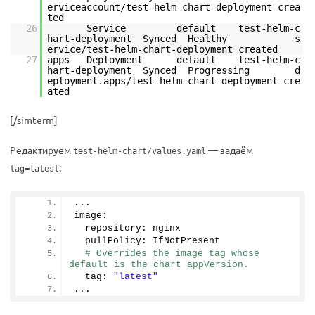
erviceaccount/test-helm-chart-deployment crea
ted
26
Service default test-helm-c
hart-deployment Synced Healthy s
ervice/test-helm-chart-deployment created
27
apps Deployment default test-helm-c
hart-deployment Synced Progressing d
eployment.apps/test-helm-chart-deployment cre
ated
[/simterm]
Редактируем
— задаём
test-helm-chart/values.yaml
:
tag=latest
...
image:
  repository: nginx
  pullPolicy: IfNotPresent
# Overrides the image tag whose 
default is the chart appVersion.
  tag: 
"latest"
...