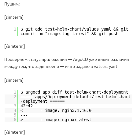
Пушим:
[simterm]
1
$ git add test-helm-chart/values.yaml && git
commit -m "image.tag=latest" && git push
[/simterm]
Проверяем статус приложения — ArgoCD уже видит различия
между тем, что задеплоено — и что задано в
:
values.yaml
[simterm]
1
$ argocd app diff test-helm-chart-deployment
2
===== apps/Deployment default/test-helm-chart
-deployment ======
3
42c42
4
< - image: nginx:1.16.0
5
---
6
> - image: nginx:latest
[/simterm]