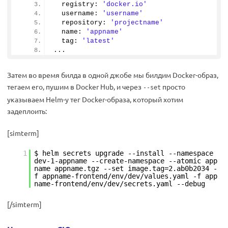
  registry: 
'docker.io'
  username: 
'username'
  repository: 
'projectname'
  name: 
'appname'
  tag: 
'latest'
...
Затем во время билда в одной джобе мы билдим Docker-образ,
тегаем его, пушим в Docker Hub, и через
просто
--set
указываем Helm-у тег Docker-образа, который хотим
задеплоить:
[simterm]
1
$ helm secrets upgrade --install --namespace
dev-1-appname --create-namespace --atomic app
name appname.tgz --set image.tag=2.ab0b2034 -
f appname-frontend/env/dev/values.yaml -f app
name-frontend/env/dev/secrets.yaml --debug
[/simterm]