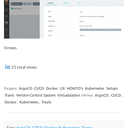
Готово.
23 total views
Раздел:
ArgoCD
CI/CD
Docker
Git
HOWTO's
Kubernetes
Setups
Travis
Version Control System
Virtualization
Метки:
ArgoCD
,
CI/CD
,
Docker
,
Kubernetes
,
Travis
Tags:
ArgoCD
,
CI/CD
,
Docker
,
Kubernetes
,
Travis