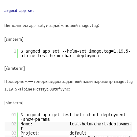
argocd app set
Выполняем
, и задаём новый
:
app set
image.tag
[simterm]
1
$ argocd app set --helm-set image.tag=1.19.5-
alpine test-helm-chart-deployment
[/simterm]
Проверяем — теперь видим заданный нами параметр
image.tag
и статус
:
1.19.5-alpine
OutOfSync
[simterm]
01
$ argocd app get test-helm-chart-deployment -
-show-params
02
Name: test-helm-chart-deploymen
t
03
Project: default