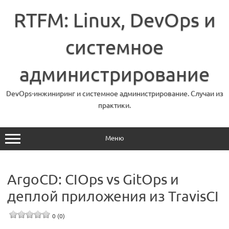
Перейти
к
RTFM: Linux, DevOps и
содержимому
системное
администрирование
DevOps-инжиниринг и системное администрирование. Случаи из
практики.
Меню
ArgoCD: CIOps vs GitOps и
деплой приложения из TravisCI
0 (0)