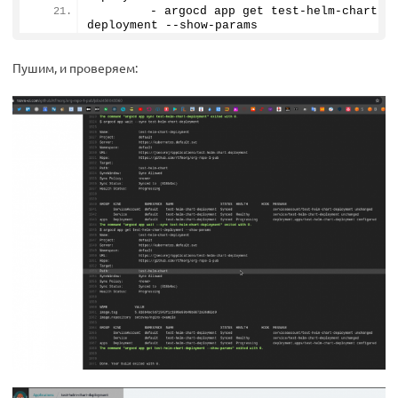
        - argocd app get test-helm-chart-
deployment --show-params
Пушим, и проверяем: