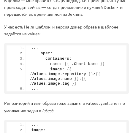
В целом — мне нравится CIOps подход, т.е. примерно, что у нас
происходит сейчас — когда приложение и нужный Docker-тег
передаются во время деплоя из Jeknins.
У нас есть Helm-шаблон, и версия докер-образа в шаблоне
задаётся из values:
...
    spec:
      containers:
      - name: 
{{
 .Chart.
Name
}}
        image: 
{{
.Values.
image
.
repository
}}
/
{{
.Values.
image
.
name
}}
:
{{
.Values.
image
.
tag
}}
...
Репозиторий и имя образа тоже заданы в
, а тег по
values.yaml
умолчанию задан в
latest
:
...
image:  