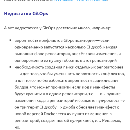
Недостатки GitOps
А вот недостатков у GitOps достаточно много, например:
вероятность конфликтов Git-репозитории — если
одновременно запустятся несколько CI-джоб, каждая
выполнит clone репозитория, внесёт свои изменения, и
одновременно их пушнут обратно в этот репозиторий
необходимость создания пачки отдельных репозиториев
— и для того, что бы уменьшить вероятность конфликтов,
и для того, что бы избежать вероятности зацикливания
билдов, что может произойти, если код и манифесты
будут храниться в одном репозитории, т.е. — вы пушите
изменения кода в репозиторий и создаёте пул-реквест =>
он триггерит CI-джобу => джоба обновляет манифест с
новой версией Docker-тега => пушит изменнения в
репозиторий, создаёт новый пул-реквест, и… Решаемо,
но.