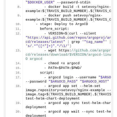
"$DOCKER_USER"
 --password-stdin
        - docker build -t setevoy/nginx-
example:$
{
TRAVIS_BUILD_NUMBER
}
.$
{
TRAVIS_COM
        - docker push setevoy/nginx-
example:$
{
TRAVIS_BUILD_NUMBER
}
.$
{
TRAVIS_COM
    - stage: Deploy to ArgoCD
      before_script:
        - VERSION=$
(
curl --silent 
"https://api.github.com/repos/argoproj/argo
cd/releases/latest"
|
 grep 
'"tag_name"'
|
's/.*"([^"]+)".*/\1/'
)
        - wget https:
//github.com/argoproj
cd/releases/download/$VERSION/argocd-linux-
O argocd
        - chmod +x argocd
        - PATH=$PATH:$PWD/
      script:
        - argocd login --username 
"$ARGOCD
--password 
"$ARGOCD_PASS"
"$ARGOCD_HOST"
        - argocd app set --helm-set 
image.
repository
=setevoy/nginx-example --hel
image.
tag
=$
{
TRAVIS_BUILD_NUMBER
}
.$
{
TRAVIS_C
test-helm-chart-deployment
        - argocd app sync test-helm-chart-
deployment
        - argocd app wait --sync test-helm
deployment