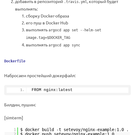
добавить в репозиторий
, который будет
.travis.yml
выполнять:
сборку Docker-образа
его пуш в Docker Hub
выполнять
argocd app set --helm-set
image.tag=$DOCKER_TAG
выполнять
argocd app sync
Dockerfile
Набросаем простейший докерфайл:
FROM nginx:latest
Билдим, пушим:
[simterm]
1
$ docker build -t setevoy/nginx-example:1.0 .
2
$ docker push setevoy/nginx-example:1.0