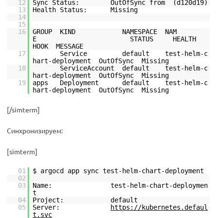
12
Sync Status: OutOfSync from (d120d19)
13
Health Status: Missing
14
15
16
GROUP KIND NAMESPACE NAM
E STATUS HEALTH
HOOK MESSAGE
17
Service default test-helm-c
hart-deployment OutOfSync Missing
18
ServiceAccount default test-helm-c
hart-deployment OutOfSync Missing
19
apps Deployment default test-helm-c
hart-deployment OutOfSync Missing
[/simterm]
Синхронизируем:
[simterm]
01
$ argocd app sync test-helm-chart-deployment
02
03
Name: test-helm-chart-deploymen
t
04
Project: default
05
Server:
https://kubernetes.defaul
t.svc