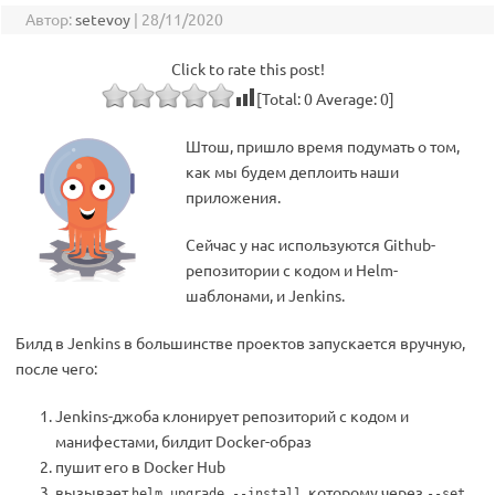
Автор:
setevoy
|
28/11/2020
Click to rate this post!
[Total:
0
Average:
0
]
Штош, пришло время подумать о том,
как мы будем деплоить наши
приложения.
Сейчас у нас используются Github-
репозитории с кодом и Helm-
шаблонами, и Jenkins.
Билд в Jenkins в большинстве проектов запускается вручную,
после чего:
Jenkins-джоба клонирует репозиторий с кодом и
манифестами, билдит Docker-образ
пушит его в Docker Hub
вызывает
, которому через
helm upgrade --install
--set