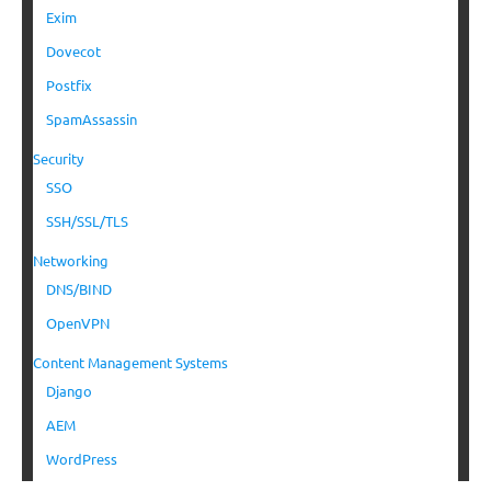
Exim
Dovecot
Postfix
SpamAssassin
Security
SSO
SSH/SSL/TLS
Networking
DNS/BIND
OpenVPN
Content Management Systems
Django
AEM
WordPress