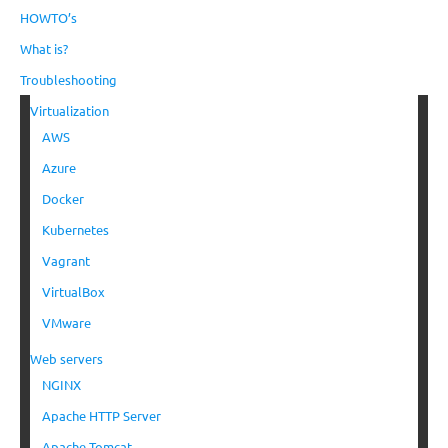
HOWTO’s
What is?
Troubleshooting
Virtualization
AWS
Azure
Docker
Kubernetes
Vagrant
VirtualBox
VMware
Web servers
NGINX
Apache HTTP Server
Apache Tomcat