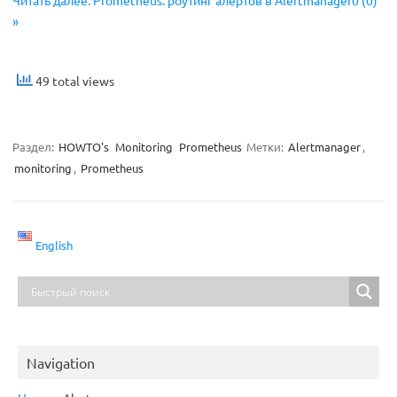
Читать далее: Prometheus: роутинг алертов в Alertmanager0 (0)
»
49 total views
Раздел:
HOWTO's
Monitoring
Prometheus
Метки:
Alertmanager
,
monitoring
,
Prometheus
English
Navigation