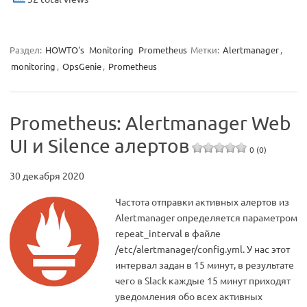
Раздел:
HOWTO's
Monitoring
Prometheus
Метки:
Alertmanager
,
monitoring
,
OpsGenie
,
Prometheus
Prometheus: Alertmanager Web
UI и Silence алертов
0 (0)
30 декабря 2020
Частота отправки активных алертов из
Alertmanager определяется параметром
repeat_interval в файле
/etc/alertmanager/config.yml. У нас этот
интервал задан в 15 минут, в результате
чего в Slack каждые 15 минут приходят
уведомления обо всех активных