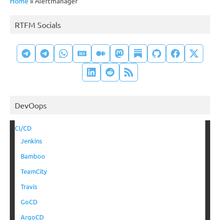
Home
»
Alertmanager
RTFM Socials
DevOops
CI/CD
Jenkins
Bamboo
TeamCity
Travis
GoCD
ArgoCD