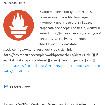
26 марта 2019
В дополнение к посту Prometheus:
роутинг алертов в Alertmanager.
Имеется конфиг с роутами. Задача —
вырезать все алерты от Дев-а, и слать в
«/dev/null». Для этого — создаём пустой
ресивер: … receivers: — name:
‘blackhole’ — name: ‘default’
slack_configs: — send_resolved: true title_link:
‘http://dev.monitor.example.world/prometheus/alerts’ title: ‘{{ if
eq .Status «firing» }}:confused:{{ else }}:dancing_panda:{{ end }}…
Читать далее: Prometheus» Alertmanager — отправка алертов в
«/dev/null»0 (0) »
14 total views
Раздел:
HOWTO's
Monitoring
Prometheus
Метки:
Alertmanager
,