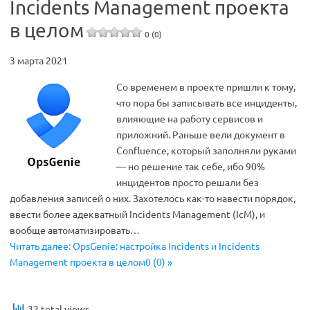
Incidents Management проекта
в целом
0 (0)
3 марта 2021
Со временем в проекте пришли к тому,
что пора бы записывать все инциденты,
влияющие на работу сервисов и
приложний. Раньше вели документ в
Confluence, который заполняли руками
— но решение так себе, ибо 90%
инцидентов просто решали без
добавления записей о них. Захотелось как-то навести порядок,
ввести более адекватный Incidents Management (IcM), и
вообще автоматизировать…
Читать далее: OpsGenie: настройка Incidents и Incidents
Management проекта в целом0 (0) »
32 total views