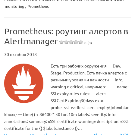
monitoring
,
Prometheus
Prometheus: роутинг алертов в
Alertmanager
0 (0)
30 октября 2018
Есть три рабочих окружения — Dev,
Stage, Production. Есть пачка алертов с
разными уровнями важности — info,
warning и critical, например: … — name:
SSLexpiry.rules rules: — alert:
SSLCertExpiring30days expr:
probe_ssl_earliest_cert_expiry{job=»blac
kbox»} — time() < 86400 * 30 for: 10m labels: severity: info
annotations: summary: «SSL certificate warning» description: «SSL
certificate for the {{ $labels.instance }}…