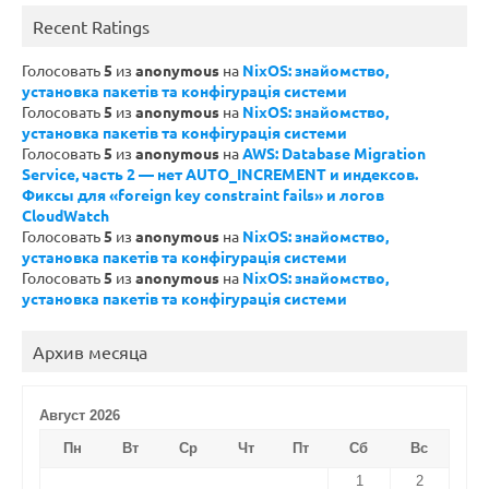
Recent Ratings
Голосовать
5
из
anonymous
на
NixOS: знайомство,
установка пакетів та конфігурація системи
Голосовать
5
из
anonymous
на
NixOS: знайомство,
установка пакетів та конфігурація системи
Голосовать
5
из
anonymous
на
AWS: Database Migration
Service, часть 2 — нет AUTO_INCREMENT и индексов.
Фиксы для «foreign key constraint fails» и логов
CloudWatch
Голосовать
5
из
anonymous
на
NixOS: знайомство,
установка пакетів та конфігурація системи
Голосовать
5
из
anonymous
на
NixOS: знайомство,
установка пакетів та конфігурація системи
Архив месяца
Август 2026
Пн
Вт
Ср
Чт
Пт
Сб
Вс
1
2