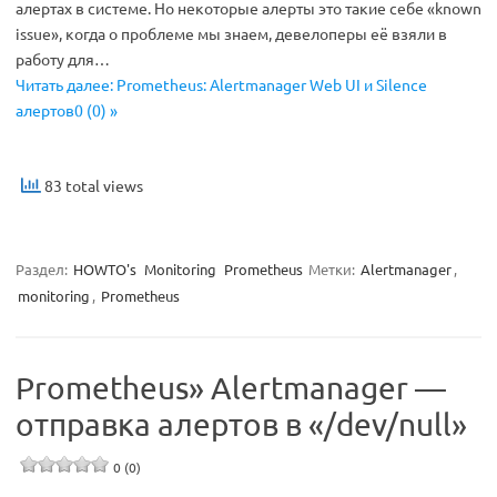
алертах в системе. Но некоторые алерты это такие себе «known
issue», когда о проблеме мы знаем, девелоперы её взяли в
работу для…
Читать далее: Prometheus: Alertmanager Web UI и Silence
алертов0 (0) »
83 total views
Раздел:
HOWTO's
Monitoring
Prometheus
Метки:
Alertmanager
,
monitoring
,
Prometheus
Prometheus» Alertmanager —
отправка алертов в «/dev/null»
0 (0)