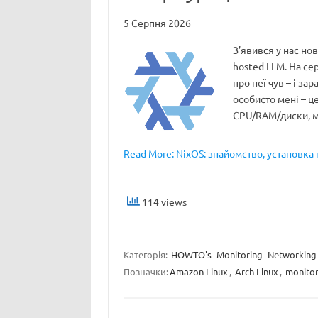
5 Серпня 2026
З’явився у нас нов
hosted LLM. На сер
про неї чув – і за
особисто мені – ц
CPU/RAM/диски, м
Read More: NixOS: знайомство, установка 
114 views
Категорія:
HOWTO's
Monitoring
Networking
Позначки:
Amazon Linux
,
Arch Linux
,
monitor