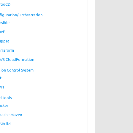
rgoCD
figuration/Orchestration
nsible
hef
uppet
erraform
WS CloudFormation
sion Control System
t
VN
d tools
acker
pache Maven
SBuild