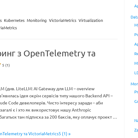
A
Dat
s
Kubernetes
Monitoring
VictoriaMetrics
Virtualization
M
riaMetrics
P
A
ринг з OpenTelemetry та
R
M
5 (1)
L
Mon
M (див. LiteLLM: AI Gateway для LLM – overview
P
з’явилась ідея окрім сервісів типу нашого Backend API –
G
aude Code девелоперів. Чисто інтересу заради – аби
загалі є і хто як використовує нашу Anthropic
 багатьох там підписка за 200 баксів, яку оплачує проект …
N
Z
Telemetry та VictoriaMetrics5 (1) »