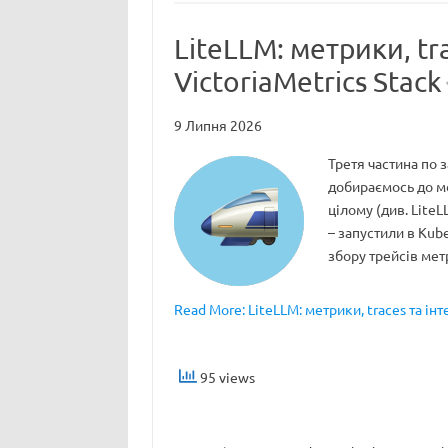
LiteLLM: метрики, tra
VictoriaMetrics Stack
9 Липня 2026
Третя частина по з
добираємось до мо
цілому (див. LiteL
– запустили в Kube
збору трейсів мет
Read More: LiteLLM: метрики, traces та інте
95 views