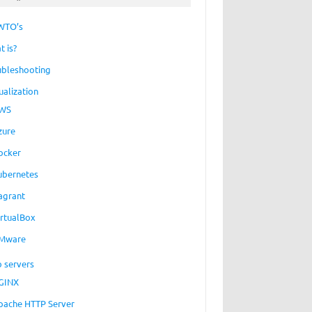
WTO’s
t is?
ubleshooting
ualization
WS
zure
ocker
ubernetes
agrant
irtualBox
Mware
 servers
GINX
pache HTTP Server