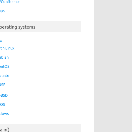
a/Confluence
ups
perating systems
ux
rch Linux
ebian
entOS
buntu
USE
eBSD
cOS
dows
ain()