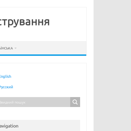
стрування
АЇНСЬКА
English
Русский
avigation