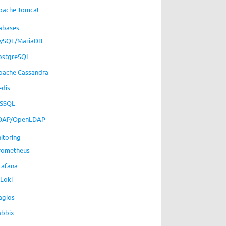
pache Tomcat
abases
ySQL/MariaDB
ostgreSQL
pache Cassandra
edis
SSQL
DAP/OpenLDAP
itoring
rometheus
rafana
Loki
agios
abbix