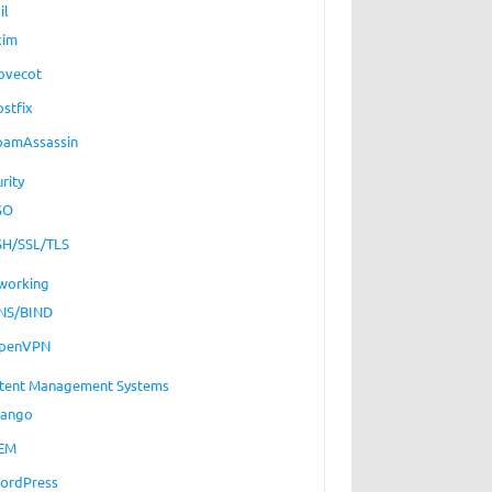
il
xim
ovecot
ostfix
pamAssassin
rity
SO
SH/SSL/TLS
working
NS/BIND
penVPN
tent Management Systems
jango
EM
ordPress