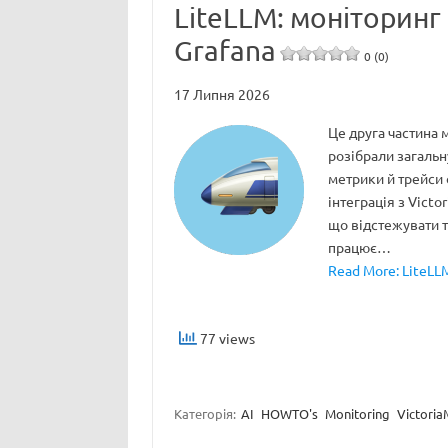
LiteLLM: моніторинг 
Grafana
0 (0)
17 Липня 2026
Це друга частина 
розібрали загальну
метрики й трейси о
інтеграція з Victo
що відстежувати та
працює…
Read More: LiteLLM
77 views
Категорія:
AI
HOWTO's
Monitoring
Victoria