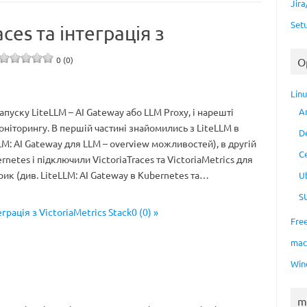
Jir
Set
ces та інтеграція з
0 (0)
O
Lin
апуску LiteLLM – AI Gateway або LLM Proxy, і нарешті
A
ніторингу. В першій частині знайомились з LiteLLM в
D
LM: AI Gateway для LLM – overview можливостей), в другій
C
rnetes і підключили VictoriaTraces та VictoriaMetrics для
рик (див. LiteLLM: AI Gateway в Kubernetes та…
U
S
грація з VictoriaMetrics Stack0 (0) »
Fre
ma
Win
m