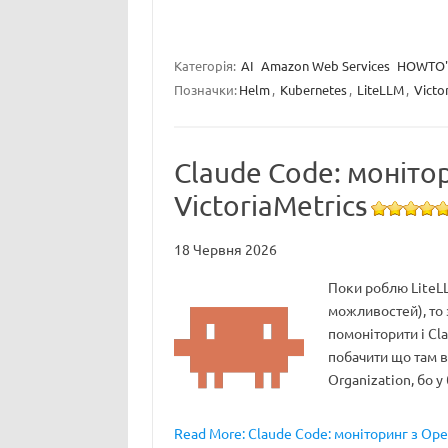
Категорія:
AI
Amazon Web Services
HOWTO'
Позначки:
Helm
,
Kubernetes
,
LiteLLM
,
Victo
Claude Code: моніто
VictoriaMetrics
18 Червня 2026
Поки роблю LiteLL
можливостей), то 
помоніторити і Cl
побачити що там в
Organization, бо у
Read More: Claude Code: моніторинг з Open