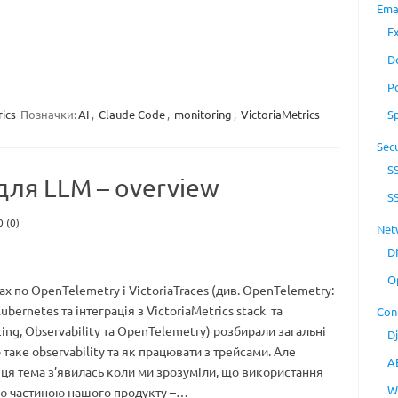
Ema
E
D
P
ics
Позначки:
AI
,
Claude Code
,
monitoring
,
VictoriaMetrics
S
Secu
S
для LLM – overview
S
0 (0)
Net
D
O
ах по OpenTelemetry і VictoriaTraces (див. OpenTelemetry:
Kubernetes та інтеграція з VictoriaMetrics stack та
Con
acing, Observability та OpenTelemetry) розбирали загальні
D
 таке observability та як працювати з трейсами. Але
A
і ця тема з’явилась коли ми зрозуміли, що використання
W
ю частиною нашого продукту –…