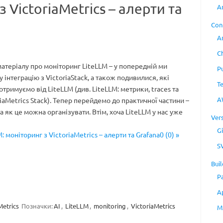
з VictoriaMetrics – алерти та
A
Con
A
C
матеріалу про моніторинг LiteLLM – у попередній ми
P
 інтеграцію з VictoriaStack, а також подивилися, які
T
тримуємо від LiteLLM (див. LiteLLM: метрики, traces та
A
riaMetrics Stack). Тепер перейдемо до практичної частини –
 як це можна організувати. Втім, хоча LiteLLM у нас уже
Ver
Gi
: моніторинг з VictoriaMetrics – алерти та Grafana0 (0) »
S
Buil
P
A
Metrics
Позначки:
AI
,
LiteLLM
,
monitoring
,
VictoriaMetrics
M