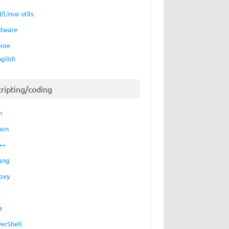
/Linux utils
dware
ное
nglish
cripting/coding
h
hon
++
ang
ovy
P
a
erShell