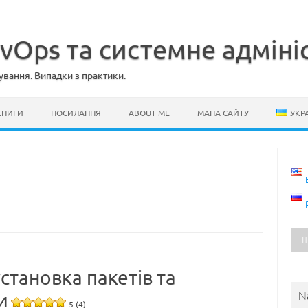
evOps та системне адміні
ування. Випадки з практики.
КНИГИ
ПОСИЛАННЯ
ABOUT ME
МАПА САЙТУ
УКР
становка пакетів та
N
и
5 (4)