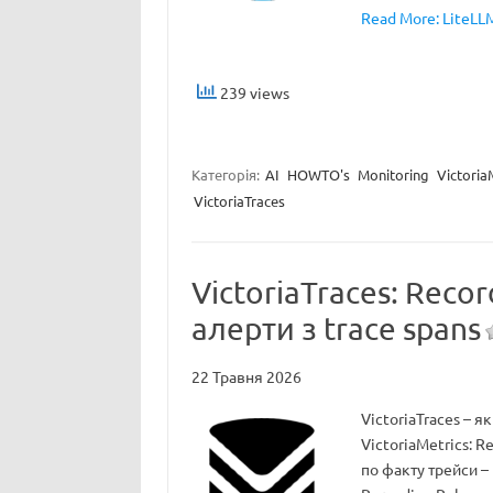
Read More: LiteLL
239 views
Категорія:
AI
HOWTO's
Monitoring
Victoria
VictoriaTraces
VictoriaTraces: Recor
алерти з trace spans
22 Травня 2026
VictoriaTraces – як
VictoriaMetrics: R
по факту трейси – 