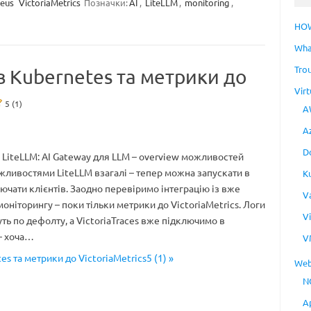
eus
VictoriaMetrics
Позначки:
AI
,
LiteLLM
,
monitoring
,
HO
Wha
Tro
в Kubernetes та метрики до
Virt
5 (1)
A
A
D
– LiteLLM: AI Gateway для LLM – overview можливостей
ливостями LiteLLM взагалі – тепер можна запускати в
K
лючати клієнтів. Заодно перевіримо інтеграцію із вже
V
оніторингу – поки тільки метрики до VictoriaMetrics. Логи
V
уть по дефолту, а VictoriaTraces вже підключимо в
 – хоча…
V
es та метрики до VictoriaMetrics5 (1) »
Web
N
A