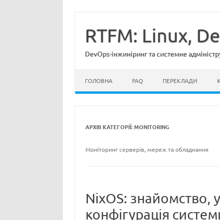
Перейти
до
вмісту
RTFM: Linux, D
DevOps-інжиніринг та системне адміністр
ГОЛОВНА
FAQ
ПЕРЕКЛАДИ
АРХІВ КАТЕГОРІЇ:
MONITORING
Моніторинг серверів, мереж та обладнання
NixOS: знайомство, у
конфігурація систем