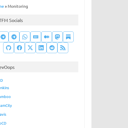
me
»
Monitoring
TFM Socials
evOops
CD
enkins
amboo
eamCity
avis
oCD