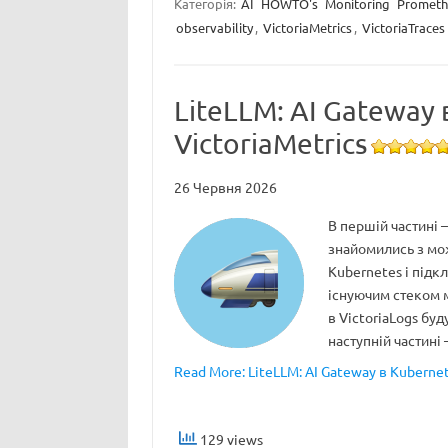
Категорія:
AI
HOWTO's
Monitoring
Prometh
observability
,
VictoriaMetrics
,
VictoriaTraces
LiteLLM: AI Gateway 
VictoriaMetrics
26 Червня 2026
В першій частині 
знайомились з мож
Kubernetes і підк
існуючим стеком м
в VictoriaLogs буд
наступній частині
Read More: LiteLLM: AI Gateway в Kubernet
129 views