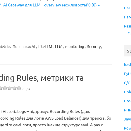
M: AI Gateway для LLM – overview можливостей0 (0) »
GNU
Har
Раз
E
Metrics
Позначки:
AI
,
LiteLLM
,
LLM
,
monitoring
,
Security
,
S
bas
Pyt
ding Rules, метрики та
C/C
0 (0)
Gol
Gro
PH
 і VictoriaLogs – підтримує Recording Rules (див.
ecording Rules для логів AWS Load Balancer) для трейсів, бо
Jav
це ті ж самі логи, просто інакше структуровані. А раз є
Pow