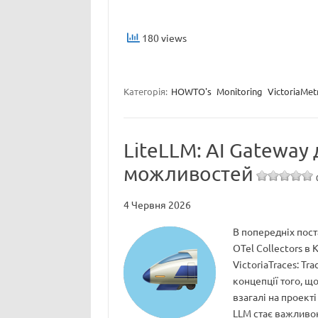
180 views
Категорія:
HOWTO's
Monitoring
VictoriaMetr
LiteLLM: AI Gateway 
можливостей
4 Червня 2026
В попередніх пост
OTel Collectors в 
VictoriaTraces: Tr
концепції того, що
взагалі на проект
LLM стає важливо