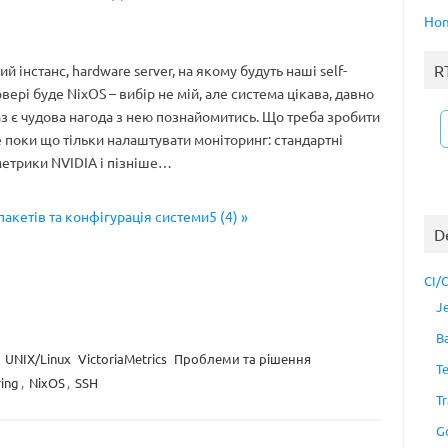
Ho
R
ий інстанс, hardware server, на якому будуть наші self-
вері буде NixOS – вибір не мій, але система цікава, давно
раз є чудова нагода з нею познайомитись. Що треба зробити
е поки що тільки налаштувати моніторинг: стандартні
етрики NVIDIA і пізніше…
пакетів та конфігурація системи5 (4) »
D
CI/
J
B
UNIX/Linux
VictoriaMetrics
Проблеми та рішення
T
ing
,
NixOS
,
SSH
Tr
G