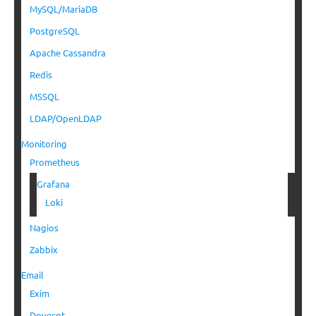
MySQL/MariaDB
PostgreSQL
Apache Cassandra
Redis
MSSQL
LDAP/OpenLDAP
Monitoring
Prometheus
Grafana
Loki
Nagios
Zabbix
Email
Exim
Dovecot