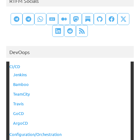
RTFM Socials
DevOops
CI/CD
Jenkins
Bamboo
TeamCity
Travis
GoCD
ArgoCD
Configuration/Orchestration