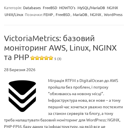
Категорія:
Databases
FreeBSD
HOWTO's
MySQL/MariaDB
NGINX
UNIX/Linux
Позначки:
FEMP
,
FreeBSD
,
MariaDB
,
NGINX
,
WordPress
VictoriaMetrics: базовий
моніторинг AWS, Linux, NGINX
та PHP
5 (3)
28 Березня 2026
Міграція RTFM з DigitalOcean до AWS
пройшла без проблем, і потроху
“обживаюсь на новому місці”.
Інфраструктура нова, все нове – а тому
перший час хочеться уважно постежити
за станом серверів та блогу, а тому
треба налаштувати базовий моніторинг для WordPress: NGINX,
PHP-FPM, базу даних та інфраструктуру, на якій все це