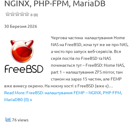
NGINX, PHP-FPM, MariaDB
0 (0)
30 Березня 2026
Чергова частина налаштування Home
NAS на FreeBSD, хоча тут же не про NAS,
а чисто про запуск веб-сервісів. Вся
серія постів по FreeBSD та NAS
починається тут – FreeBSD: Home NAS,
part 1 – налаштування ZFS mirror, там
станом на зараз 15 частин, але FEMP
вже винесу окремо. На моєму хості з FreeBSD (вже є)…
Read More: FreeBSD: налаштування FEMP – NGINX, PHP-FPM,
MariaDB0 (0) »
76 views