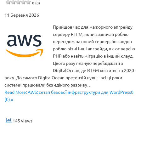
0 (0)
11 Березня 2026
Прийшов час для мажорного апгрейду
серверу RTFM, який зазвичай роблю
переїздом на новий сервер, бо заодно
роблю різні інші апгрейди, як-от версію
PHP або навіть міграцію в інший клауд.
Цього разу планую переїжджати з
DigitalOcean, де RTFM хоститься з 2020
року. До самого DigitalOcean претензій нуль – всі ці роки
системи працювали бєз єдіного разриву…
Read More: AWS: сетап базової інфраструктури для WordPress0
(0) »
145 views