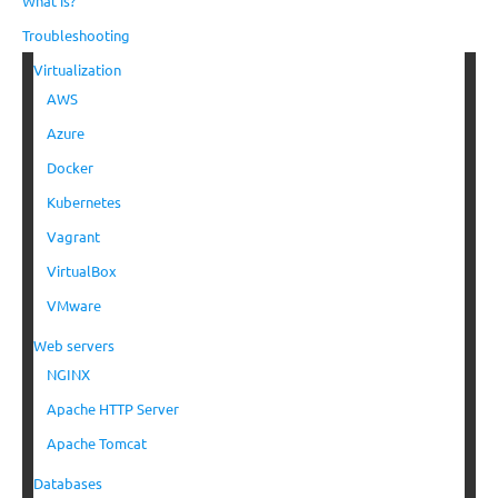
What is?
Troubleshooting
Virtualization
AWS
Azure
Docker
Kubernetes
Vagrant
VirtualBox
VMware
Web servers
NGINX
Apache HTTP Server
Apache Tomcat
Databases