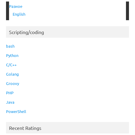
Разное
English
Scripting/coding
bash
Python
C/C++
Golang
Groovy
PHP
Java
PowerShell
Recent Ratings