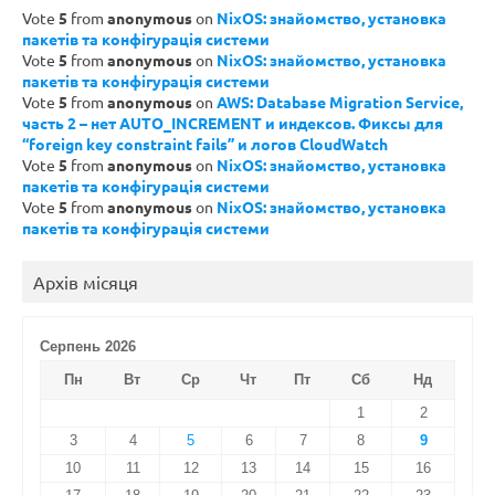
Vote
5
from
anonymous
on
NixOS: знайомство, установка
пакетів та конфігурація системи
Vote
5
from
anonymous
on
NixOS: знайомство, установка
пакетів та конфігурація системи
Vote
5
from
anonymous
on
AWS: Database Migration Service,
часть 2 – нет AUTO_INCREMENT и индексов. Фиксы для
“foreign key constraint fails” и логов CloudWatch
Vote
5
from
anonymous
on
NixOS: знайомство, установка
пакетів та конфігурація системи
Vote
5
from
anonymous
on
NixOS: знайомство, установка
пакетів та конфігурація системи
Архів місяця
Серпень 2026
Пн
Вт
Ср
Чт
Пт
Сб
Нд
1
2
3
4
5
6
7
8
9
10
11
12
13
14
15
16