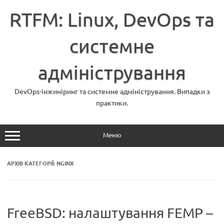
Перейти
до
RTFM: Linux, DevOps та
вмісту
системне
адміністрування
DevOps-інжиніринг та системне адміністрування. Випадки з
практики.
Меню
АРХІВ КАТЕГОРІЇ:
NGINX
FreeBSD: налаштування FEMP –