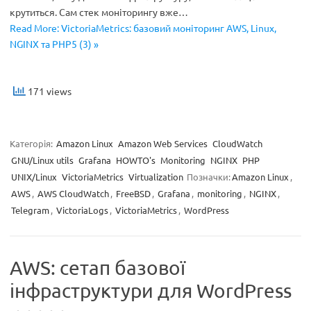
крутиться. Сам стек моніторингу вже…
Read More: VictoriaMetrics: базовий моніторинг AWS, Linux,
NGINX та PHP5 (3) »
171 views
Категорія:
Amazon Linux
Amazon Web Services
CloudWatch
GNU/Linux utils
Grafana
HOWTO's
Monitoring
NGINX
PHP
UNIX/Linux
VictoriaMetrics
Virtualization
Позначки:
Amazon Linux
,
AWS
,
AWS CloudWatch
,
FreeBSD
,
Grafana
,
monitoring
,
NGINX
,
Telegram
,
VictoriaLogs
,
VictoriaMetrics
,
WordPress
AWS: сетап базової
інфраструктури для WordPress