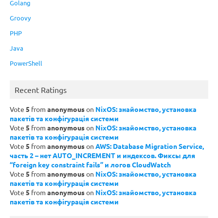
Golang
Groovy
PHP
Java
PowerShell
Recent Ratings
Vote
5
from
anonymous
on
NixOS: знайомство, установка
пакетів та конфігурація системи
Vote
5
from
anonymous
on
NixOS: знайомство, установка
пакетів та конфігурація системи
Vote
5
from
anonymous
on
AWS: Database Migration Service,
часть 2 – нет AUTO_INCREMENT и индексов. Фиксы для
“foreign key constraint fails” и логов CloudWatch
Vote
5
from
anonymous
on
NixOS: знайомство, установка
пакетів та конфігурація системи
Vote
5
from
anonymous
on
NixOS: знайомство, установка
пакетів та конфігурація системи