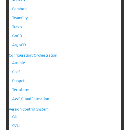
Bamboo
TeamCity
Travis
GoCD
ArgoCD
Configuration/Orchestration
Ansible
Chef
Puppet
Terraform
AWS CloudFormation
Version Control System
Git
SVN