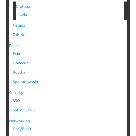
Grafana
Loki
Nagios
Zabbix
Email
Exim
Dovecot
Postfix
SpamAssassin
Security
SSO
SSH/SSL/TLS
Networking
DNS/BIND