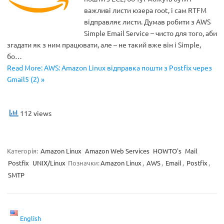
важливі листи юзера root, і сам RTFM
відправляє листи. Думав робити з AWS
Simple Email Service – чисто для того, аби
згадати як з ним працювати, але – не такий вже він і Simple,
бо…
Read More: AWS: Amazon Linux відправка пошти з Postfix через
Gmail5 (2) »
112 views
Категорія:
Amazon Linux
Amazon Web Services
HOWTO's
Mail
Postfix
UNIX/Linux
Позначки:
Amazon Linux
,
AWS
,
Email
,
Postfix
,
SMTP
English