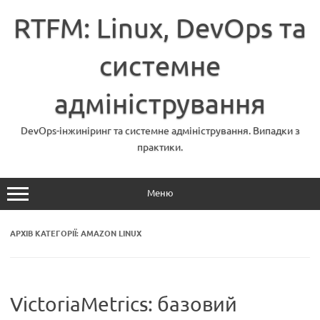
Перейти
до
RTFM: Linux, DevOps та
вмісту
системне
адміністрування
DevOps-інжиніринг та системне адміністрування. Випадки з
практики.
Меню
АРХІВ КАТЕГОРІЇ:
AMAZON LINUX
VictoriaMetrics: базовий