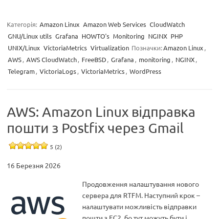
Категорія:
Amazon Linux
Amazon Web Services
CloudWatch
GNU/Linux utils
Grafana
HOWTO's
Monitoring
NGINX
PHP
UNIX/Linux
VictoriaMetrics
Virtualization
Позначки:
Amazon Linux
,
AWS
,
AWS CloudWatch
,
FreeBSD
,
Grafana
,
monitoring
,
NGINX
,
Telegram
,
VictoriaLogs
,
VictoriaMetrics
,
WordPress
AWS: Amazon Linux відправка
пошти з Postfix через Gmail
5 (2)
16 Березня 2026
Продовження налаштування нового
сервера для RTFM. Наступний крок –
налаштувати можливість відправки
пошти з EC2, бо тут можуть бути і