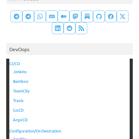
DevOops
CI/CD
Jenkins
Bamboo
TeamCity
Travis
GoCD
ArgoCD
Configuration/Orchestration
Ansible