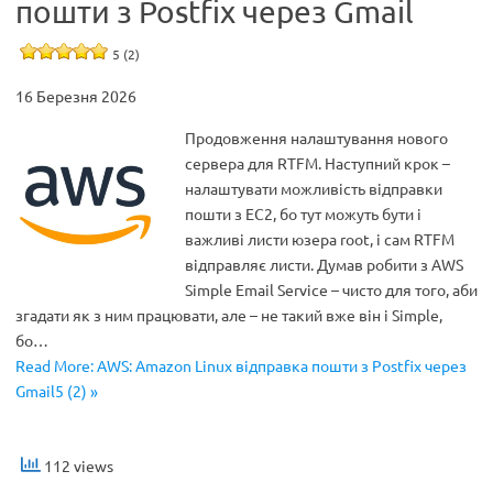
пошти з Postfix через Gmail
5 (2)
16 Березня 2026
Продовження налаштування нового
сервера для RTFM. Наступний крок –
налаштувати можливість відправки
пошти з EC2, бо тут можуть бути і
важливі листи юзера root, і сам RTFM
відправляє листи. Думав робити з AWS
Simple Email Service – чисто для того, аби
згадати як з ним працювати, але – не такий вже він і Simple,
бо…
Read More: AWS: Amazon Linux відправка пошти з Postfix через
Gmail5 (2) »
112 views