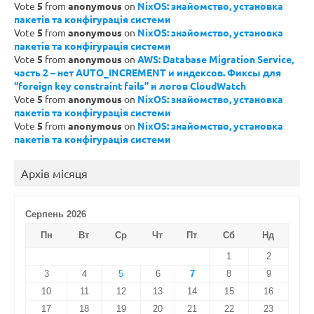
Vote
5
from
anonymous
on
NixOS: знайомство, установка
пакетів та конфігурація системи
Vote
5
from
anonymous
on
NixOS: знайомство, установка
пакетів та конфігурація системи
Vote
5
from
anonymous
on
AWS: Database Migration Service,
часть 2 – нет AUTO_INCREMENT и индексов. Фиксы для
“foreign key constraint fails” и логов CloudWatch
Vote
5
from
anonymous
on
NixOS: знайомство, установка
пакетів та конфігурація системи
Vote
5
from
anonymous
on
NixOS: знайомство, установка
пакетів та конфігурація системи
Архів місяця
Серпень 2026
Пн
Вт
Ср
Чт
Пт
Сб
Нд
1
2
3
4
5
6
7
8
9
10
11
12
13
14
15
16
17
18
19
20
21
22
23