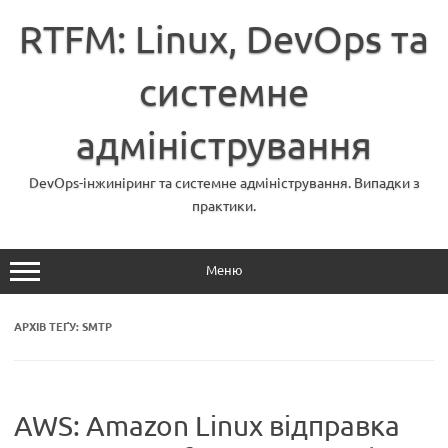
Перейти
до
RTFM: Linux, DevOps та
вмісту
системне
адміністрування
DevOps-інжиніринг та системне адміністрування. Випадки з
практики.
Меню
АРХІВ ТЕҐУ:
SMTP
AWS: Amazon Linux відправка