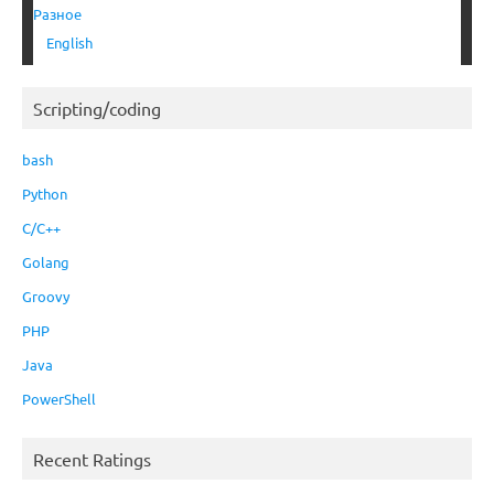
Разное
English
Scripting/coding
bash
Python
C/C++
Golang
Groovy
PHP
Java
PowerShell
Recent Ratings