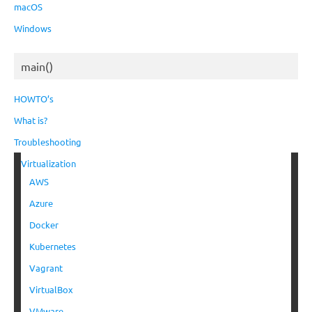
macOS
Windows
main()
HOWTO’s
What is?
Troubleshooting
Virtualization
AWS
Azure
Docker
Kubernetes
Vagrant
VirtualBox
VMware