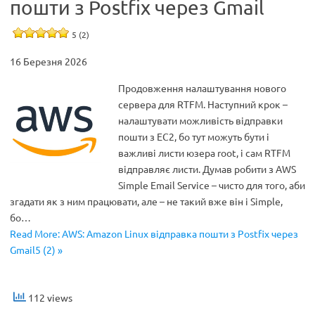
пошти з Postfix через Gmail
5 (2)
16 Березня 2026
Продовження налаштування нового
сервера для RTFM. Наступний крок –
налаштувати можливість відправки
пошти з EC2, бо тут можуть бути і
важливі листи юзера root, і сам RTFM
відправляє листи. Думав робити з AWS
Simple Email Service – чисто для того, аби
згадати як з ним працювати, але – не такий вже він і Simple,
бо…
Read More: AWS: Amazon Linux відправка пошти з Postfix через
Gmail5 (2) »
112 views