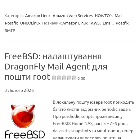
Категорія:
Amazon Linux
Amazon Web Services
HOWTO's
Mail
Postfix
UNIX/Linux
Позначки:
Amazon Linux
,
AWS
,
Email
,
Postfix
,
SMTP
FreeBSD: налаштування
DragonFly Mail Agent для
пошти root
0 (0)
8 Лютого 2026
В локальну пошту юзера root приходить
багато листів від різних periodic задач.
Про perdiodic scripts трохи писав у
FreeBSD: Home NAS, part 5 – ZFS pool,
datasets, snapshots та моніторинг, тепер
налаштувати пересилку пошти на