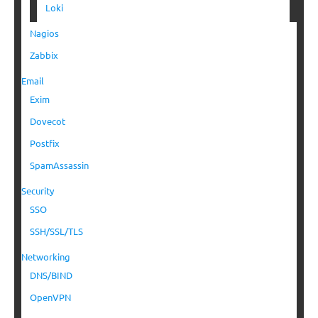
Loki
Nagios
Zabbix
Email
Exim
Dovecot
Postfix
SpamAssassin
Security
SSO
SSH/SSL/TLS
Networking
DNS/BIND
OpenVPN