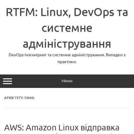
Перейти
до
RTFM: Linux, DevOps та
вмісту
системне
адміністрування
DevOps-інжиніринг та системне адміністрування. Випадки з
практики.
Меню
АРХІВ ТЕҐУ:
EMAIL
AWS: Amazon Linux відправка