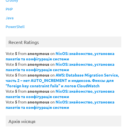
Groovy
PHP
Java
PowerShell
Recent Ratings
Vote
5
from
anonymous
on
NixOS: знайомство, установка
пакетів та конфігурація системи
Vote
5
from
anonymous
on
NixOS: знайомство, установка
пакетів та конфігурація системи
Vote
5
from
anonymous
on
AWS: Database Migration Service,
часть 2 – нет AUTO_INCREMENT и индексов. Фиксы для
“foreign key constraint fails” и логов CloudWatch
Vote
5
from
anonymous
on
NixOS: знайомство, установка
пакетів та конфігурація системи
Vote
5
from
anonymous
on
NixOS: знайомство, установка
пакетів та конфігурація системи
Архів місяця