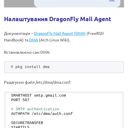
Налаштування DragonFly Mail Agent
Документація –
DragonFly Mail Agent (DMA)
(FreeBSD
Handbook) та
DMA
(Arch Linux Wiki).
Встановлюємо сам DMA:
# pkg install dma
Редагуємо файл /etc/dma/dma.conf:
SMARTHOST smtp.
gmail
.
com
PORT 
587
# SMTP authentication
AUTHPATH /etc/dma/auth.
conf
SECURETRANSFER 
STARTTLS 