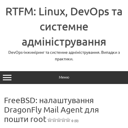
Перейти
до
RTFM: Linux, DevOps та
вмісту
системне
адміністрування
DevOps-інжиніринг та системне адміністрування. Випадки з
практики.
Меню
FreeBSD: налаштування
DragonFly Mail Agent для
пошти root
0 (0)