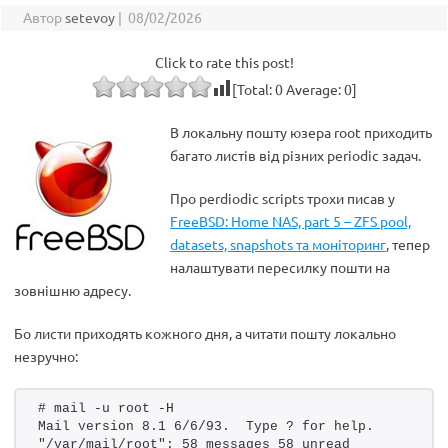
Автор
setevoy
|
08/02/2026
Click to rate this post!
[Total:
0
Average:
0
]
В локальну пошту юзера root приходить
багато листів від різних periodic задач.
Про perdiodic scripts трохи писав у
FreeBSD: Home NAS, part 5 – ZFS pool,
datasets, snapshots та моніторинг
, тепер
налаштувати пересилку пошти на
зовнішню адресу.
Бо листи приходять кожного дня, а читати пошту локально
незручно:
# mail -u root -H
Mail version 8.1 6/6/93.  Type ? for help.
"/var/mail/root": 58 messages 58 unread