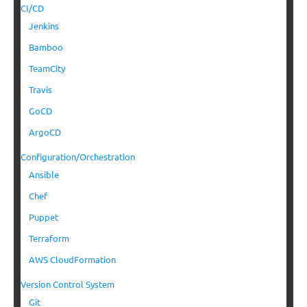
CI/CD
Jenkins
Bamboo
TeamCity
Travis
GoCD
ArgoCD
Configuration/Orchestration
Ansible
Chef
Puppet
Terraform
AWS CloudFormation
Version Control System
Git