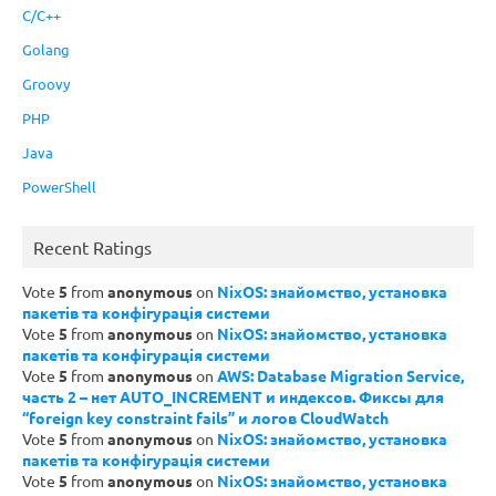
C/C++
Golang
Groovy
PHP
Java
PowerShell
Recent Ratings
Vote
5
from
anonymous
on
NixOS: знайомство, установка
пакетів та конфігурація системи
Vote
5
from
anonymous
on
NixOS: знайомство, установка
пакетів та конфігурація системи
Vote
5
from
anonymous
on
AWS: Database Migration Service,
часть 2 – нет AUTO_INCREMENT и индексов. Фиксы для
“foreign key constraint fails” и логов CloudWatch
Vote
5
from
anonymous
on
NixOS: знайомство, установка
пакетів та конфігурація системи
Vote
5
from
anonymous
on
NixOS: знайомство, установка