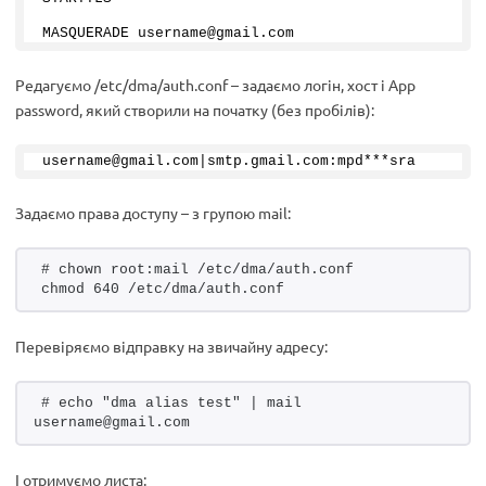
MASQUERADE username@gmail.
com
Редагуємо /etc/dma/auth.conf – задаємо логін, хост і App
password, який створили на початку (без пробілів):
username@gmail.
com
|smtp.
gmail
.
com
:mpd***sra
Задаємо права доступу – з групою mail:
# chown root:mail /etc/dma/auth.conf
chmod 640 /etc/dma/auth.conf
Перевіряємо відправку на звичайну адресу:
# echo "dma alias test" | mail 
username@gmail.com
І отримуємо листа: