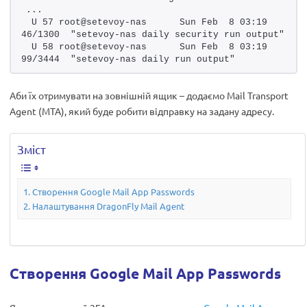
...
 U 57 root@setevoy-nas      Sun Feb  8 03:19  
46/1300  "setevoy-nas daily security run output"
 U 58 root@setevoy-nas      Sun Feb  8 03:19  
99/3444  "setevoy-nas daily run output"
Аби їх отримувати на зовнішній ящик – додаємо Mail Transport
Agent (MTA), який буде робити відправку на задану адресу.
Зміст
Створення Google Mail App Passwords
Налаштування DragonFly Mail Agent
Створення Google Mail App Passwords