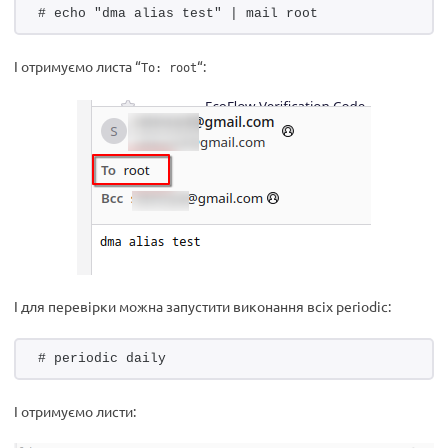
# echo "dma alias test" | mail root
І отримуємо листа “
“:
To: root
І для перевірки можна запустити виконання всіх periodic:
# periodic daily
І отримуємо листи: