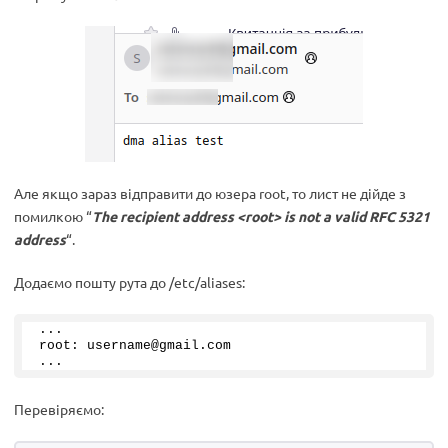
Але якщо зараз відправити до юзера root, то лист не дійде з
помилкою “
The recipient address <root> is not a valid RFC 5321
address
“.
Додаємо пошту рута до /etc/aliases:
...
root: username@gmail.
com
...
Перевіряємо: