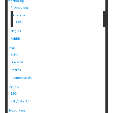
Monitoring
Prometheus
Grafana
Loki
Nagios
Zabbix
Email
Exim
Dovecot
Postfix
SpamAssassin
Security
SSO
SSH/SSL/TLS
Networking