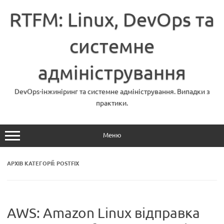
Перейти
до
RTFM: Linux, DevOps та
вмісту
системне
адміністрування
DevOps-інжиніринг та системне адміністрування. Випадки з
практики.
Меню
АРХІВ КАТЕГОРІЇ:
POSTFIX
AWS: Amazon Linux відправка