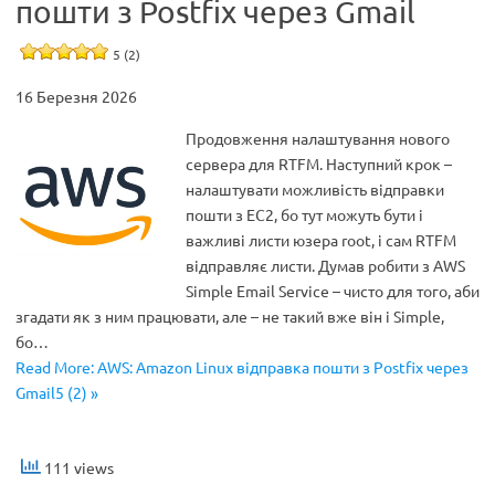
пошти з Postfix через Gmail
5 (2)
16 Березня 2026
Продовження налаштування нового
сервера для RTFM. Наступний крок –
налаштувати можливість відправки
пошти з EC2, бо тут можуть бути і
важливі листи юзера root, і сам RTFM
відправляє листи. Думав робити з AWS
Simple Email Service – чисто для того, аби
згадати як з ним працювати, але – не такий вже він і Simple,
бо…
Read More: AWS: Amazon Linux відправка пошти з Postfix через
Gmail5 (2) »
111 views