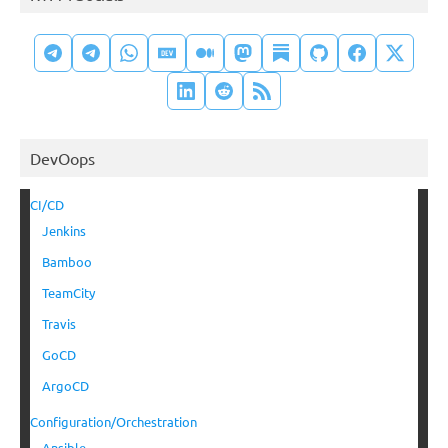
DevOops
CI/CD
Jenkins
Bamboo
TeamCity
Travis
GoCD
ArgoCD
Configuration/Orchestration
Ansible