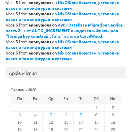
Vote
5
from
anonymous
on
NixOS: знайомство, установка
пакетів та конфігурація системи
Vote
5
from
anonymous
on
NixOS: знайомство, установка
пакетів та конфігурація системи
Vote
5
from
anonymous
on
AWS: Database Migration Service,
часть 2 – нет AUTO_INCREMENT и индексов. Фиксы для
“foreign key constraint fails” и логов CloudWatch
Vote
5
from
anonymous
on
NixOS: знайомство, установка
пакетів та конфігурація системи
Vote
5
from
anonymous
on
NixOS: знайомство, установка
пакетів та конфігурація системи
Архів місяця
Серпень 2026
Пн
Вт
Ср
Чт
Пт
Сб
Нд
1
2
3
4
5
6
7
8
9
10
11
12
13
14
15
16
17
18
19
20
21
22
23