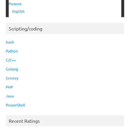
Разное
English
Scripting/coding
bash
Python
C/C++
Golang
Groovy
PHP
Java
PowerShell
Recent Ratings