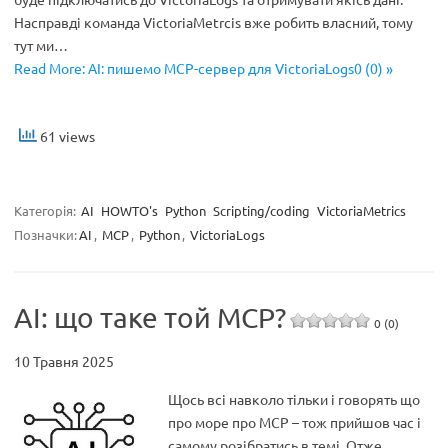
Насправді команда VictoriaMetrcis вже робить власний, тому
тут ми…
Read More: AI: пишемо MCP-сервер для VictoriaLogs0 (0) »
61 views
Категорія:
AI
HOWTO's
Python
Scripting/coding
VictoriaMetrics
Позначки:
AI
,
MCP
,
Python
,
VictoriaLogs
AI: що таке той MCP?
0 (0)
10 Травня 2025
Щось всі навколо тільки і говорять що
про море про MCP – тож прийшов час і
самому розібратись в темі. Отже,