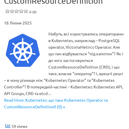
CustomResourceDefinition
0 (0)
18 Липня 2025
Мабуть, всі користувались операторами
в Kubernetes, наприклад – PostgreSQL
operator, VictoriaMetircs Operator. Але
що там відбувається “під капотом”? Як і
до чого застосовуються
CustomResourceDefinition (CRD), і що
таке, власне “оператор”? І, врешті решт
– в чому різниця між “Kubernetes Operator” та “Kubernetes
Controller”? В попередній частині – Kubernetes: Kubernetes API,
API Groups, CRD та etcd…
Read More: Kubernetes: що таке Kubernetes Operator та
CustomResourceDefinition0 (0) »
59 views