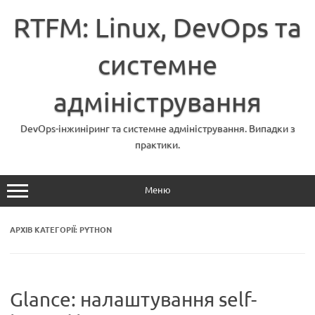
Перейти
до
RTFM: Linux, DevOps та
вмісту
системне
адміністрування
DevOps-інжиніринг та системне адміністрування. Випадки з
практики.
Меню
АРХІВ КАТЕГОРІЇ:
PYTHON
Glance: налаштування self-