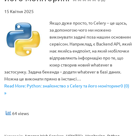
15 Квітня 2025
Якщо дуже просто, то Celery – це щось,
за допомогою чого ми можемо
виконувати задачі поза нашим основним
сервісом. Наприклад, є Backend API, який
має якийсь ендпоінт, на який мобілочки
відправляють інформацію про те, що
юзер створив новий whatever в
застосунку. Задача бекенда – додати whatever в базі даних.
Можна це виконати прямо в інстансі…
Read More: Python: знайомство з Celery та його моніторинг0 (0)
»
64 views
Категорія:
Amazon Web Services
HOWTO's
Monitoring
Python