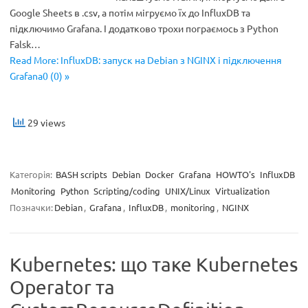
Google Sheets в .csv, а потім мігруємо їх до InfluxDB та
підключимо Grafana. І додатково трохи пограємось з Python
Falsk…
Read More: InfluxDB: запуск на Debian з NGINX і підключення
Grafana0 (0) »
29 views
Категорія:
BASH scripts
Debian
Docker
Grafana
HOWTO's
InfluxDB
Monitoring
Python
Scripting/coding
UNIX/Linux
Virtualization
Позначки:
Debian
,
Grafana
,
InfluxDB
,
monitoring
,
NGINX
Kubernetes: що таке Kubernetes
Operator та