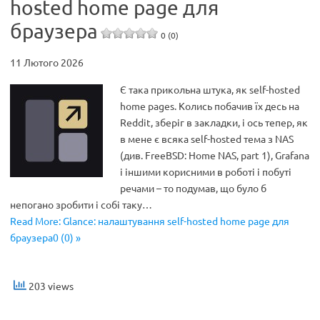
hosted home page для
браузера
0 (0)
11 Лютого 2026
Є така прикольна штука, як self-hosted
home pages. Колись побачив їх десь на
Reddit, зберіг в закладки, і ось тепер, як
в мене є всяка self-hosted тема з NAS
(див. FreeBSD: Home NAS, part 1), Grafana
і іншими корисними в роботі і побуті
речами – то подумав, що було б
непогано зробити і собі таку…
Read More: Glance: налаштування self-hosted home page для
браузера0 (0) »
203 views