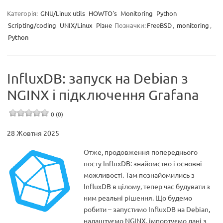
Категорія:
GNU/Linux utils
HOWTO's
Monitoring
Python
Scripting/coding
UNIX/Linux
Різне
Позначки:
FreeBSD
,
monitoring
,
Python
InfluxDB: запуск на Debian з
NGINX і підключення Grafana
0 (0)
28 Жовтня 2025
Отже, продовження попереднього
посту InfluxDB: знайомство і основні
можливості. Там познайомились з
InfluxDB в цілому, тепер час будувати з
ним реальні рішення. Що будемо
робити – запустимо InfluxDB на Debian,
налаштуємо NGINX, імпортуємо дані з