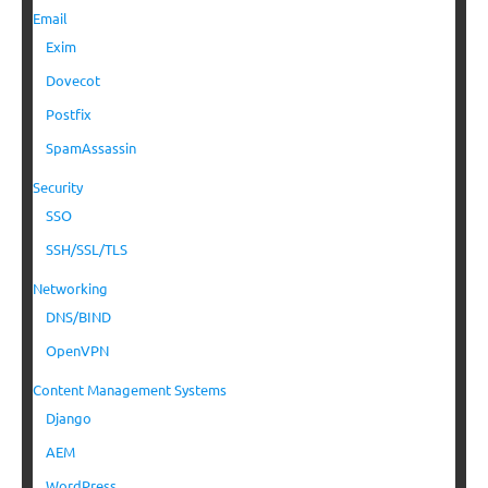
Email
Exim
Dovecot
Postfix
SpamAssassin
Security
SSO
SSH/SSL/TLS
Networking
DNS/BIND
OpenVPN
Content Management Systems
Django
AEM
WordPress