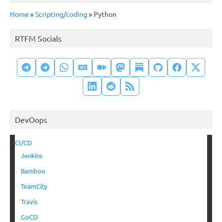
Home
»
Scripting/coding
»
Python
RTFM Socials
DevOops
CI/CD
Jenkins
Bamboo
TeamCity
Travis
GoCD