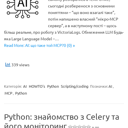
сьогодні розберемося з основними
поняттями – “що воно взагалі таке”,
потім напишемо власний “мікро-MCP
сервер”, а в наступному пості – щось
більш реальне, про роботу з VictoriaLogs. Обмеження LLM Будь-
яка Large Language Model –…
Read More: AI: що таке той MCP?0 (0) »
339 views
Категорія:
AI
HOWTO's
Python
Scripting/coding
Позначки:
AI
,
MCP
,
Python
Python: знайомство з Celery та
його моніторинг
0 (0)