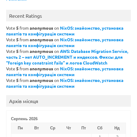
Recent Ratings
Vote
5
from
anonymous
on
NixOS: знайомство, установка
пакетів та конфігурація системи
Vote
5
from
anonymous
on
NixOS: знайомство, установка
пакетів та конфігурація системи
Vote
5
from
anonymous
on
AWS: Database Migration Service,
часть 2 – нет AUTO_INCREMENT и индексов. Фиксы для
“foreign key constraint fails” и логов CloudWatch
Vote
5
from
anonymous
on
NixOS: знайомство, установка
пакетів та конфігурація системи
Vote
5
from
anonymous
on
NixOS: знайомство, установка
пакетів та конфігурація системи
Архів місяця
Серпень 2026
Пн
Вт
Ср
Чт
Пт
Сб
Нд