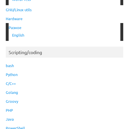
GNU/Linux utils
Hardware
Разное
English
Scripting/coding
bash
Python
C/C++
Golang
Groovy
PHP
Java
PowerShell