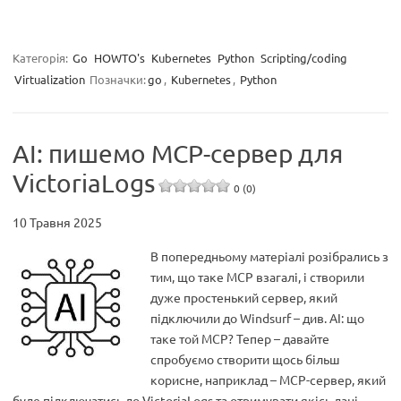
Категорія:
Go
HOWTO's
Kubernetes
Python
Scripting/coding
Virtualization
Позначки:
go
,
Kubernetes
,
Python
AI: пишемо MCP-сервер для
VictoriaLogs
0 (0)
10 Травня 2025
В попередньому матеріалі розібрались з
тим, що таке MCP взагалі, і створили
дуже простенький сервер, який
підключили до Windsurf – див. AI: що
таке той MCP? Тепер – давайте
спробуємо створити щось більш
корисне, наприклад – MCP-сервер, який
буде підключатись до VictoriaLogs та отримувати якісь дані.