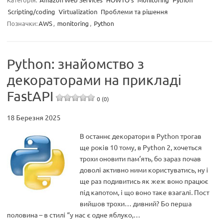
Scripting/coding
Virtualization
Проблеми та рішення
Позначки:
AWS
,
monitoring
,
Python
Python: знайомство з
декораторами на прикладі
FastAPI
0 (0)
18 Березня 2025
В останнє декоратори в Python трогав
ще років 10 тому, в Python 2, хочеться
трохи оновити пам’ять, бо зараз почав
доволі активно ними користуватись, ну і
ще раз подивитись як жеж воно працює
під капотом, і що воно таке взагалі. Пост
вийшов трохи… дивний? Бо перша
половина – в стилі “у нас є одне яблуко,…