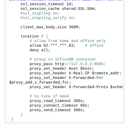
    ssl_session_timeout 1d;
    ssl_session_cache shared:SSL:50m;
#ssl_stapling on;
#ssl_stapling_verify on;
    client_max_body_size 300M;
    location / 
{
# allow from home and office only
        allow 
62.
***.***
.83
;    
# office
        deny all;
# proxy to InfluxDB container
        proxy_pass http:
//127.0.0.1:8086;
        proxy_set_header Host $host;
        proxy_set_header X-Real-IP $remote_addr;
        proxy_set_header X-Forwarded-
For
$proxy_add_x_forwarded_for;
        proxy_set_header X-Forwarded-Proto $scheme;
# to tune if need
        proxy_read_timeout 300s;
        proxy_connect_timeout 60s;
        proxy_send_timeout 300s;
}
}