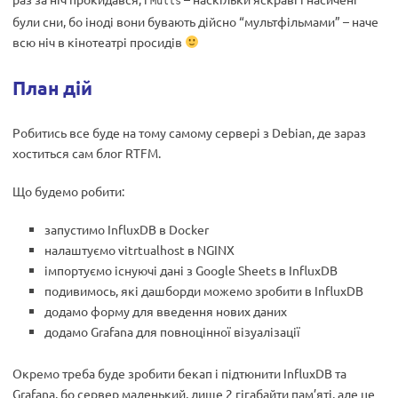
Mults
були сни, бо іноді вони бувають дійсно “мультфільмами” – наче
всю ніч в кінотеатрі просидів
План дій
Робитись все буде на тому самому сервері з Debian, де зараз
хоститься сам блог RTFM.
Що будемо робити:
запустимо InfluxDB в Docker
налаштуємо vitrtualhost в NGINX
імпортуємо існуючі дані з Google Sheets в InfluxDB
подивимось, які дашборди можемо зробити в InfluxDB
додамо форму для введення нових даних
додамо Grafana для повноцінної візуалізації
Окремо треба буде зробити бекап і підтюнити InfluxDB та
Grafana, бо сервер маленький, лише 2 гігабайти пам’яті, але це