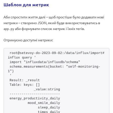
Шаблон для метрик
Аби спростити життя далі – щоб простіше було додавати нові
метрики – створимо JSON, який буде використовуватись в
аби формувати список метрик і їхніх тегів.
app.py
Отримуємо доступні метрики:
root@setevoy-do-2023-09-02:/data/influx/import# 
influx query '
import "influxdata/influxdb/schema"
schema.measurements(bucket: "self-monitoring-
1")
'
Result: _result
Table: keys: []
            _value:string
-------------------------
energy_productivity_daily
         mood_smile_daily
              sleep_daily
              times_daily