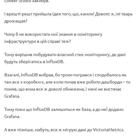
Looker Studio закинув.
І врешті-решт прийшла ідея того, що, камон! Девопс я, ілі тварь
дрожащая?
Чому б не використати мої знання в моніторингу
інфраструктури в цій справі теж?
Тому вирішив побудувати власний стек моніторингу, де дані
будуть зберігатись в InfluxDB.
Взагалі, InfluxDB вибрав, бо трохи погрався і сподобалось як
там все з коробки є, але коли почав вже робити дашборди – то
поняв, що вона все ж доволі обмежена, і мені не вистачає
Grafana.
Тому поки що InfluxDB залишиться як база, а до неї додамо
Grafana.
А вже пізніше, мабуть, все ж мігрую дані до VictoriaMetrics.