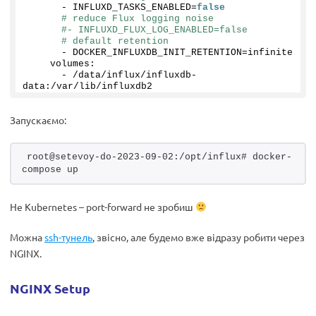
      - INFLUXD_TASKS_ENABLED=
false
# reduce Flux logging noise
#- INFLUXD_FLUX_LOG_ENABLED=false
# default retention
      - DOCKER_INFLUXDB_INIT_RETENTION=infinite
    volumes:
      - /data/influx/influxdb-
data:/var/lib/influxdb2
Запускаємо:
root@setevoy-do-2023-09-02:/opt/influx# docker-
compose up
Не Kubernetes – port-forward не зробиш
Можна
ssh-тунель
, звісно, але будемо вже відразу робити через
NGINX.
NGINX Setup