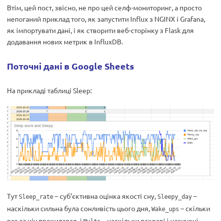
Втім, цей пост, звісно, не про цей селф-мониторинг, а просто
непоганий приклад того, як запустити Influx з NGINX і Grafana,
як імпортувати дані, і як створити веб-сторінку з Flask для
додавання нових метрик в InfluxDB.
Поточні дані в Google Sheets
На прикладі таблиці Sleep:
Тут
– суб’єктивна оцінка якості сну,
–
Sleep_rate
Sleepy_day
наскільки сильна була сонливість цього дня,
– скільки
Wake_ups
раз за ніч прокидався, і
– наскільки яскраві і насичені