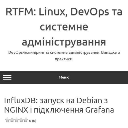
Перейти
до
RTFM: Linux, DevOps та
вмісту
системне
адміністрування
DevOps-інжиніринг та системне адміністрування. Випадки з
практики.
Меню
InfluxDB: запуск на Debian з
NGINX і підключення Grafana
0 (0)