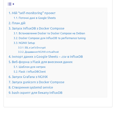
Мій “self-monitoring” проект
Поточні дані в Google Sheets
План дій
Запуск InfluxDB з Docker Compose
Встановлення Docker та Docker Compose на Debian
Docker Compose для InfluxDB та performance tuning
NGINX Setup
SSL з Let’s Encrypt
Додавання NGINX virtualhost
Імпорт даних з Google Sheets – .csv в InfluxDB
Веб-форма з Flask для внесення даних
Шаблон для метрик
Flask і InfluxDBClient
Запуск Grafana з NGINX
Запуск gunicorn з Docker Compose
Створення systemd service
bash скрипт для бекапу InfluxDB