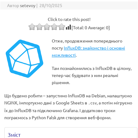
Автор
setevoy
|
28/10/2025
Click to rate this post!
[Total:
0
Average:
0
]
Отже, продовження попереднього
посту
InfluxDB: знайомство і основні
можливості
.
Там познайомились з InfluxDB в цілому,
тепер час будувати з ним реальні
рішення.
Що будемо робити – запустимо InfluxDB на Debian, налаштуємо
NGINX, імпортуємо дані з Google Sheets в
, а потім мігруємо
.csv
їх до InfluxDB та підключимо Grafana. І додатково трохи
пограємось з Python Falsk для створення веб-форми.
Зміст