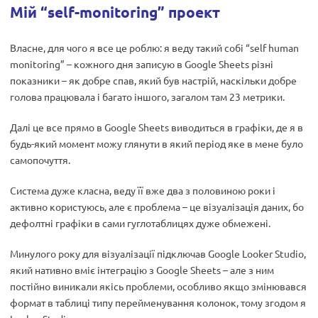
Мій “self-monitoring” проект
Власне, для чого я все це роблю: я веду такий собі “self human
monitoring” – кожного дня записую в Google Sheets різні
показники – як добре спав, який був настрій, наскільки добре
голова працювала і багато іншого, загалом там 23 метрики.
Далі це все прямо в Google Sheets виводиться в графіки, де я в
будь-який момент можу глянути в який період яке в мене було
самопочуття.
Система дуже класна, веду її вже два з половиною роки і
активно користуюсь, але є проблема – це візуалізація даних, бо
дефолтні графіки в сами гуглотаблицях дуже обмежені.
Минулого року для візуалізації підключав Google Looker Studio,
який нативно вміє інтеграцію з Google Sheets – але з ним
постійно виникали якісь проблеми, особливо якщо змінювався
формат в таблиці типу перейменування колонок, тому згодом я