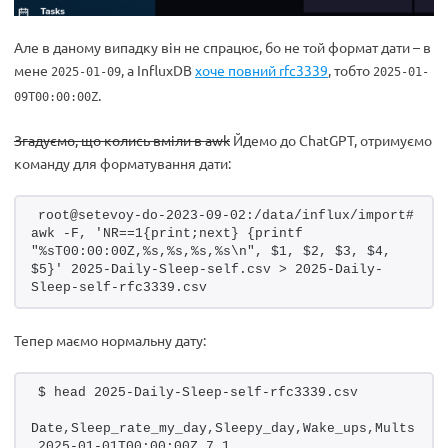
Але в даному випадку він не спрацює, бо не той формат дати – в
мене
, а InfluxDB
хоче повний rfc3339
, тобто
2025-01-09
2025-01-
.
09T00:00:00Z
Згадуємо, що колись вміли в awk
Йдемо до ChatGPT, отримуємо
команду для форматування дати:
root@setevoy-do-2023-09-02:/data/influx/import# 
awk -F, 'NR==1{print;next} {printf 
"%sT00:00:00Z,%s,%s,%s,%s\n", $1, $2, $3, $4, 
$5}' 2025-Daily-Sleep-self.csv > 2025-Daily-
Sleep-self-rfc3339.csv
Тепер маємо нормальну дату:
$ head 2025-Daily-Sleep-self-rfc3339.csv 
Date,Sleep_rate_my_day,Sleepy_day,Wake_ups,Mults
2025-01-01T00:00:00Z,7,1,,