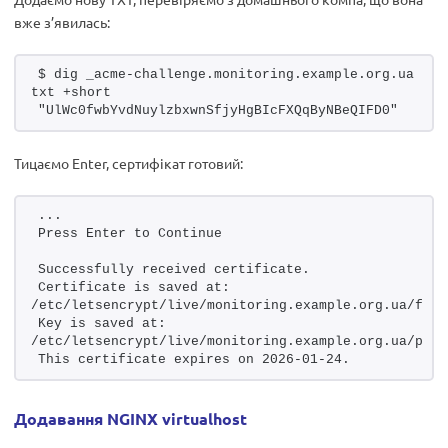
вже з’явилась:
$ dig _acme-challenge.monitoring.example.org.ua 
txt +short
"UlWc0fwbYvdNuylzbxwnSfjyHgBIcFXQqByNBeQIFD0"
Тицаємо Enter, сертифікат готовий:
...
Press Enter to Continue
Successfully received certificate.
Certificate is saved at: 
/etc/letsencrypt/live/monitoring.example.org.ua/full
Key is saved at:         
/etc/letsencrypt/live/monitoring.example.org.ua/priv
This certificate expires on 2026-01-24.
Додавання NGINX virtualhost