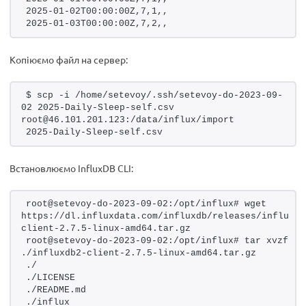
2025-01-02T00:00:00Z,7,1,,
2025-01-03T00:00:00Z,7,2,,
Копіюємо файл на сервер:
$ scp -i /home/setevoy/.ssh/setevoy-do-2023-09-
02 2025-Daily-Sleep-self.csv 
root@46.101.201.123:/data/influx/import
2025-Daily-Sleep-self.csv
Встановлюємо InfluxDB CLI:
root@setevoy-do-2023-09-02:/opt/influx# wget 
https://dl.influxdata.com/influxdb/releases/influxdb
client-2.7.5-linux-amd64.tar.gz
root@setevoy-do-2023-09-02:/opt/influx# tar xvzf 
./influxdb2-client-2.7.5-linux-amd64.tar.gz
./
./LICENSE
./README.md
./influx