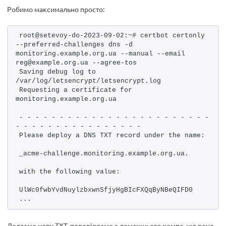
Робимо максимально просто:
root@setevoy-do-2023-09-02:~# certbot certonly 
--preferred-challenges dns -d 
monitoring.example.org.ua --manual --email 
reg@example.org.ua --agree-tos
Saving debug log to 
/var/log/letsencrypt/letsencrypt.log
Requesting a certificate for 
monitoring.example.org.ua
- - - - - - - - - - - - - - - - - - - - - - - - 
- - - - - - - - - - - - - - - -
Please deploy a DNS TXT record under the name:
_acme-challenge.monitoring.example.org.ua.
with the following value:
UlWc0fwbYvdNuylzbxwnSfjyHgBIcFXQqByNBeQIFD0
...
Додаємо нову TXT, перевіряємо з домашнього компа, що вона