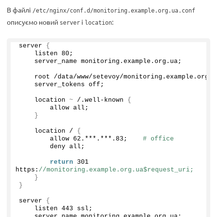
В файлі
/etc/nginx/conf.d/monitoring.example.org.ua.conf
описуємо новий
і
:
server
location
server 
{
    listen 
80
;
    server_name monitoring.
example
.
org
.
ua
;
    root /data/www/setevoy/monitoring.
example
.
org
.
u
    server_tokens off;
    location 
~
 /.well-known 
{
        allow all;
}
    location / 
{
        allow 
62.
***.***
.83
;    
# office
        deny all;
return
301
https:
//monitoring.example.org.ua$request_uri;
}
}
server 
{
    listen 
443
 ssl;
    server_name monitoring.
example
.
org
.
ua
;