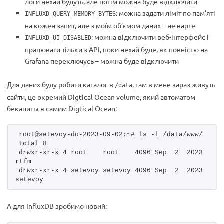
логи нехай будуть, але потім можна буде відключити
: можна задати ліміт по пам’яті
INFLUXD_QUERY_MEMORY_BYTES
на кожен запит, але з моїм об’ємом даних – не варте
: можна відключити веб-інтерфейс і
INFLUXD_UI_DISABLED
працювати тільки з API, поки нехай буде, як повністю на
Grafana переключусь – можна буде відключити
Для даних буду робити каталог в
, там в мене зараз живуть
/data
сайти, це окремий Digtical Ocean volume, який автоматом
бекапиться самим Digtical Ocean:
root@setevoy-do-2023-09-02:~# ls -l /data/www/
total 8
drwxr-xr-x 4 root    root    4096 Sep  2  2023 
rtfm
drwxr-xr-x 4 setevoy setevoy 4096 Sep  2  2023 
setevoy
А для InfluxDB зробимо новий: