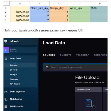
Найпростіший спосіб завантажити csv – через UI: