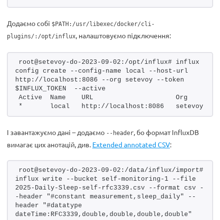
Додаємо собі
$PATH:/usr/libexec/docker/cli-
, налаштовуємо підключення:
plugins/:/opt/influx
root@setevoy-do-2023-09-02:/opt/influx# influx 
config create --config-name local --host-url 
http://localhost:8086 --org setevoy --token 
$INFLUX_TOKEN  --active
Active  Name    URL                     Org
*       local   http://localhost:8086   setevoy
І завантажуємо дані – додаємо
, бо формат InfluxDB
--header
вимагає цих анотацій, див.
Extended annotated CSV
:
root@setevoy-do-2023-09-02:/data/influx/import# 
influx write --bucket self-monitoring-1 --file 
2025-Daily-Sleep-self-rfc3339.csv --format csv -
-header "#constant measurement,sleep_daily" --
header "#datatype 
dateTime:RFC3339,double,double,double,double"