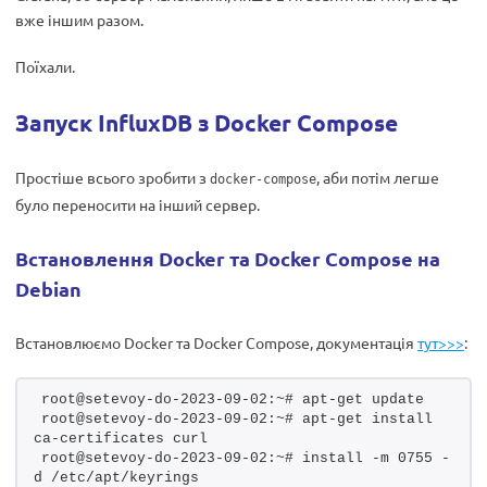
вже іншим разом.
Поїхали.
Запуск InfluxDB з Docker Compose
Простіше всього зробити з
, аби потім легше
docker-compose
було переносити на інший сервер.
Встановлення Docker та Docker Compose на
Debian
Встановлюємо Docker та Docker Compose, документація
тут>>>
:
root@setevoy-do-2023-09-02:~# apt-get update
root@setevoy-do-2023-09-02:~# apt-get install 
ca-certificates curl
root@setevoy-do-2023-09-02:~# install -m 0755 -
d /etc/apt/keyrings