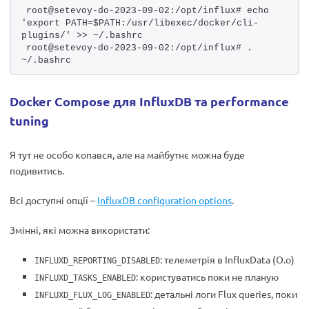
root@setevoy-do-2023-09-02:/opt/influx# echo 
'export PATH=$PATH:/usr/libexec/docker/cli-
plugins/' >> ~/.bashrc
root@setevoy-do-2023-09-02:/opt/influx# . 
~/.bashrc
Docker Compose для InfluxDB та performance
tuning
Я тут не особо копався, але на майбутнє можна буде
подивитись.
Всі доступні опції –
InfluxDB configuration options
.
Змінні, які можна використати:
: телеметрія в InfluxData (О.о)
INFLUXD_REPORTING_DISABLED
: користуватись поки не планую
INFLUXD_TASKS_ENABLED
: детальні логи Flux queries, поки
INFLUXD_FLUX_LOG_ENABLED