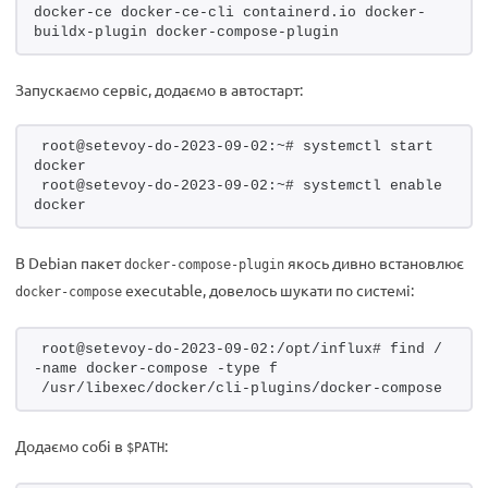
docker-ce docker-ce-cli containerd.io docker-
buildx-plugin docker-compose-plugin
Запускаємо сервіс, додаємо в автостарт:
root@setevoy-do-2023-09-02:~# systemctl start 
docker
root@setevoy-do-2023-09-02:~# systemctl enable 
docker
В Debian пакет
якось дивно встановлює
docker-compose-plugin
executable, довелось шукати по системі:
docker-compose
root@setevoy-do-2023-09-02:/opt/influx# find / 
-name docker-compose -type f
/usr/libexec/docker/cli-plugins/docker-compose
Додаємо собі в
:
$PATH