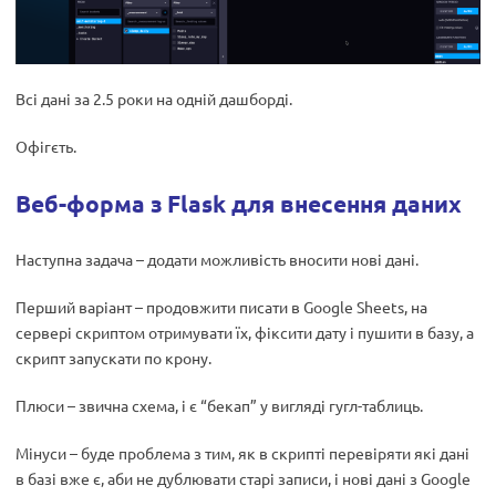
Всі дані за 2.5 роки на одній дашборді.
Офігєть.
Веб-форма з Flask для внесення даних
Наступна задача – додати можливість вносити нові дані.
Перший варіант – продовжити писати в Google Sheets, на
сервері скриптом отримувати їх, фіксити дату і пушити в базу, а
скрипт запускати по крону.
Плюси – звична схема, і є “бекап” у вигляді гугл-таблиць.
Мінуси – буде проблема з тим, як в скрипті перевіряти які дані
в базі вже є, аби не дублювати старі записи, і нові дані з Google