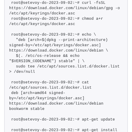
root@setevoy-do-2023-09-02:~# curl -fsSL 
https://download.docker.com/linux/debian/gpg -o 
/etc/apt/keyrings/docker.asc
root@setevoy-do-2023-09-02:~# chmod a+r 
/etc/apt/keyrings/docker.asc
root@setevoy-do-2023-09-02:~# echo \
  "deb [arch=$(dpkg --print-architecture) 
signed-by=/etc/apt/keyrings/docker.asc] 
https://download.docker.com/linux/debian \
  $(. /etc/os-release && echo 
"$VERSION_CODENAME") stable" | \
  sudo tee /etc/apt/sources.list.d/docker.list 
> /dev/null
root@setevoy-do-2023-09-02:~# cat 
/etc/apt/sources.list.d/docker.list
deb [arch=amd64 signed-
by=/etc/apt/keyrings/docker.asc] 
https://download.docker.com/linux/debian   
bookworm stable
root@setevoy-do-2023-09-02:~# apt-get update
root@setevoy-do-2023-09-02:~# apt-get install 