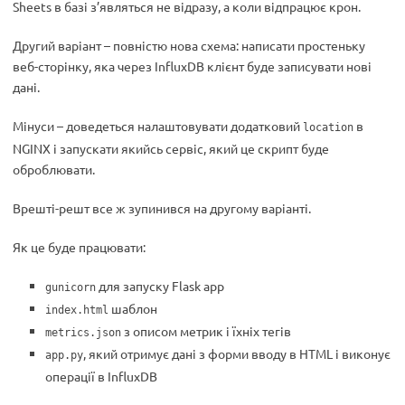
Sheets в базі з’являться не відразу, а коли відпрацює крон.
Другий варіант – повністю нова схема: написати простеньку
веб-сторінку, яка через InfluxDB клієнт буде записувати нові
дані.
Мінуси – доведеться налаштовувати додатковий
в
location
NGINX і запускати якийсь сервіс, який це скрипт буде
оброблювати.
Врешті-решт все ж зупинився на другому варіанті.
Як це буде працювати:
для запуску Flask app
gunicorn
шаблон
index.html
з описом метрик і їхніх тегів
metrics.json
, який отримує дані з форми вводу в HTML і виконує
app.py
операції в InfluxDB