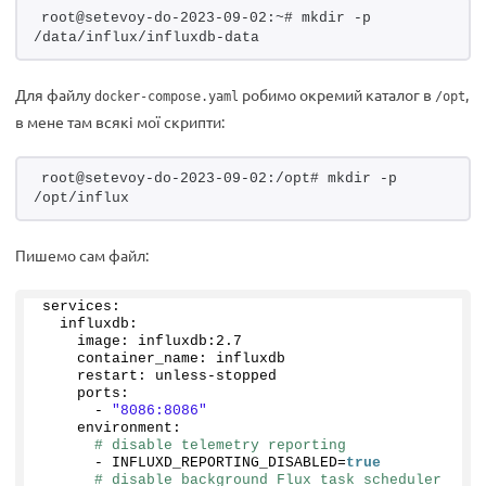
root@setevoy-do-2023-09-02:~# mkdir -p 
/data/influx/influxdb-data
Для файлу
робимо окремий каталог в
,
docker-compose.yaml
/opt
в мене там всякі мої скрипти:
root@setevoy-do-2023-09-02:/opt# mkdir -p 
/opt/influx
Пишемо сам файл:
services:
  influxdb:
    image: influxdb:
2.7
    container_name: influxdb
    restart: unless-stopped
    ports:
      - 
"8086:8086"
    environment:
# disable telemetry reporting
      - INFLUXD_REPORTING_DISABLED=
true
# disable background Flux task scheduler