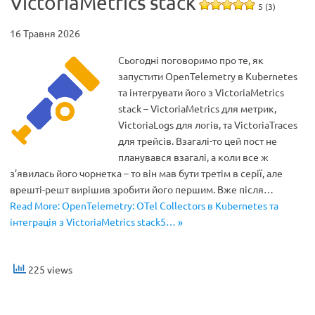
VictoriaMetrics stack
5 (3)
16 Травня 2026
Сьогодні поговоримо про те, як
запустити OpenTelemetry в Kubernetes
та інтегрувати його з VictoriaMetrics
stack – VictoriaMetrics для метрик,
VictoriaLogs для логів, та VictoriaTraces
для трейсів. Взагалі-то цей пост не
планувався взагалі, а коли все ж
з’явилась його чорнетка – то він мав бути третім в серії, але
врешті-решт вирішив зробити його першим. Вже після…
Read More: OpenTelemetry: OTel Collectors в Kubernetes та
інтеграція з VictoriaMetrics stack5… »
225 views