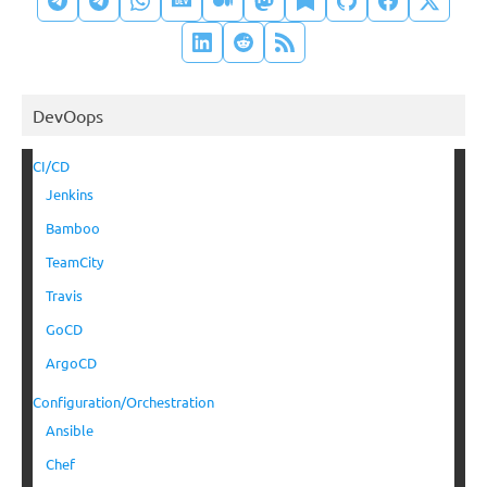
DevOops
CI/CD
Jenkins
Bamboo
TeamCity
Travis
GoCD
ArgoCD
Configuration/Orchestration
Ansible
Chef