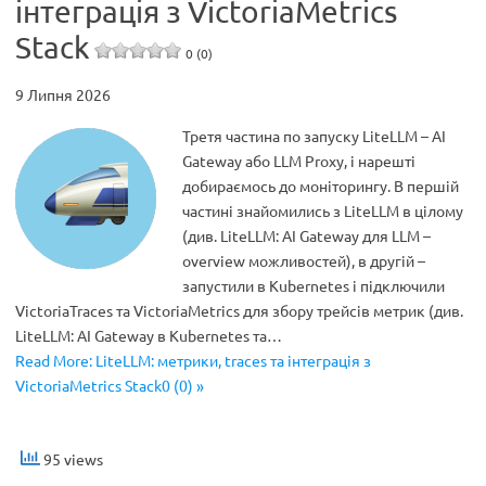
інтеграція з VictoriaMetrics
Stack
0 (0)
9 Липня 2026
Третя частина по запуску LiteLLM – AI
Gateway або LLM Proxy, і нарешті
добираємось до моніторингу. В першій
частині знайомились з LiteLLM в цілому
(див. LiteLLM: AI Gateway для LLM –
overview можливостей), в другій –
запустили в Kubernetes і підключили
VictoriaTraces та VictoriaMetrics для збору трейсів метрик (див.
LiteLLM: AI Gateway в Kubernetes та…
Read More: LiteLLM: метрики, traces та інтеграція з
VictoriaMetrics Stack0 (0) »
95 views