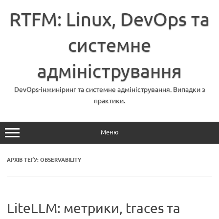
Перейти
до
RTFM: Linux, DevOps та
вмісту
системне
адміністрування
DevOps-інжиніринг та системне адміністрування. Випадки з
практики.
Меню
АРХІВ ТЕҐУ:
OBSERVABILITY
LiteLLM: метрики, traces та