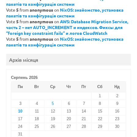
пакетів та конфігурація системи
Vote
5
from
anonymous
on
NixOS: знайомство, установка
пакетів та конфігурація системи
Vote
5
from
anonymous
on
AWS: Database Migration Service,
часть 2 – нет AUTO_INCREMENT и индексов. Фиксы для
“foreign key constraint fails” и логов CloudWatch
Vote
5
from
anonymous
on
NixOS: знайомство, установка
пакетів та конфігурація системи
Архів місяця
Серпень 2026
Пн
Вт
Ср
Чт
Пт
Сб
Нд
1
2
3
4
5
6
7
8
9
10
11
12
13
14
15
16
17
18
19
20
21
22
23
24
25
26
27
28
29
30
31