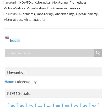
Категорія:
HOWTO's
Kubernetes
Monitoring
Prometheus
VictoriaMetrics
Virtualization
Проблеми та рішення
Позначки:
Kubernetes
,
monitoring
,
observability
,
OpenTelemetry
,
VictoriaLogs
,
VictoriaMetrics
English
Navigation
Home
»
observability
RTFM Socials