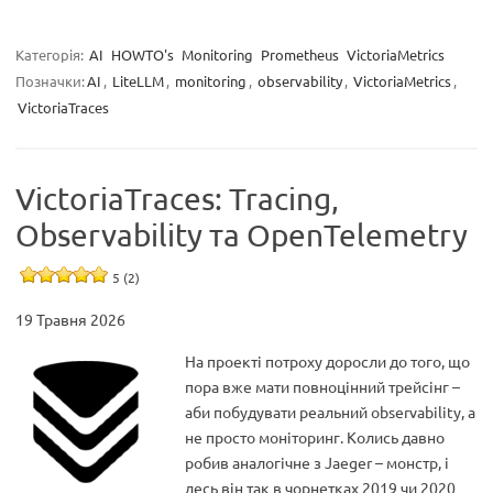
Категорія:
AI
HOWTO's
Monitoring
Prometheus
VictoriaMetrics
Позначки:
AI
,
LiteLLM
,
monitoring
,
observability
,
VictoriaMetrics
,
VictoriaTraces
VictoriaTraces: Tracing,
Observability та OpenTelemetry
5 (2)
19 Травня 2026
На проекті потроху доросли до того, що
пора вже мати повноцінний трейсінг –
аби побудувати реальний observability, а
не просто моніторинг. Колись давно
робив аналогічне з Jaeger – монстр, і
десь він так в чорнетках 2019 чи 2020