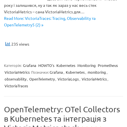
року і залишився, ну а так як зараз у нас весь стек
VictoriaMetrics – сама VictoriaMetrics для…
Read More: VictoriaTraces: Tracing, Observability та
OpenTelemetry5 (2) »
235 views
Категорія:
Grafana
HOWTO's
Kubernetes
Monitoring
Prometheus
VictoriaMetrics
Позначки:
Grafana
,
Kubernetes
,
monitoring
,
observability
,
OpenTelemetry
,
VictoriaLogs
,
VictoriaMetrics
,
VictoriaTraces
OpenTelemetry: OTel Collectors
в Kubernetes та інтеграція з