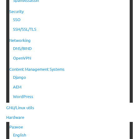
SpamAssassin
Security
SSO
SSH/SSL/TLS
Networking
DNS/BIND
OpenVPN
Content Management Systems
Django
AEM
WordPress
GNU/Linux utils
Hardware
Разное
English