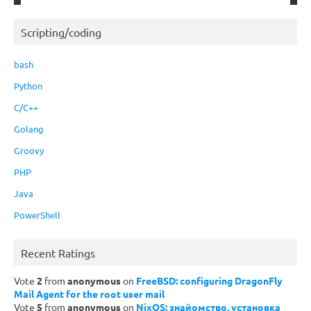
Scripting/coding
bash
Python
C/C++
Golang
Groovy
PHP
Java
PowerShell
Recent Ratings
Vote
2
from
anonymous
on
FreeBSD: configuring DragonFly
Mail Agent for the root user mail
Vote
5
from
anonymous
on
NixOS: знайомство, установка