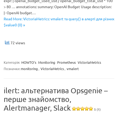
expr: | openai_budget_used_usd / openai_budget_total_usd * 100
> 80 … annotations: summary: OpenAI Budget Usage description:
|- OpenAI budget…
Read More: VictoriaMetrics: vmalert та query() в алерті для різних
$value0 (0) »
72 views
Категорія:
HOWTO's
Monitoring
Prometheus
VictoriaMetrics
Позначки:
monitoring
,
VictoriaMetrics
,
vmalert
ilert: альтернатива Opsgenie –
перше знайомство,
Alertmanager, Slack
5 (1)