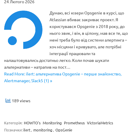
24 Лютого 2026
Думаю, всі юзери Opsgenie в курсі, що
Atlassian вбиває закриває проект. Я
користувався Opsgenie з 2018 року, до
нього звик, і він, в цілому, мав все те, що
мені треба було від системи алертинга –
хоч місцями і кривувато, але потрібні
інтеграції працювали та
налаштовувались достатньо легко. Коли почав шукати
альтернативи – натрапив на пост…
Read More: ilert: альтернатива Opsgenie – перше знайомство,
Alertmanager, Slack5 (1) »
189 views
Категорія:
HOWTO's
Monitoring
Prometheus
VictoriaMetrics
Позначки:
ilert
,
monitoring
,
OpsGenie