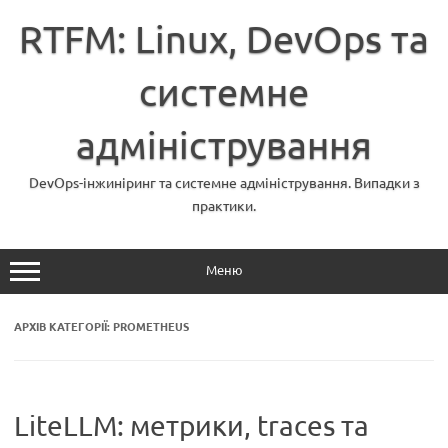
Перейти
до
RTFM: Linux, DevOps та
вмісту
системне
адміністрування
DevOps-інжиніринг та системне адміністрування. Випадки з
практики.
Меню
АРХІВ КАТЕГОРІЇ:
PROMETHEUS
LiteLLM: метрики, traces та