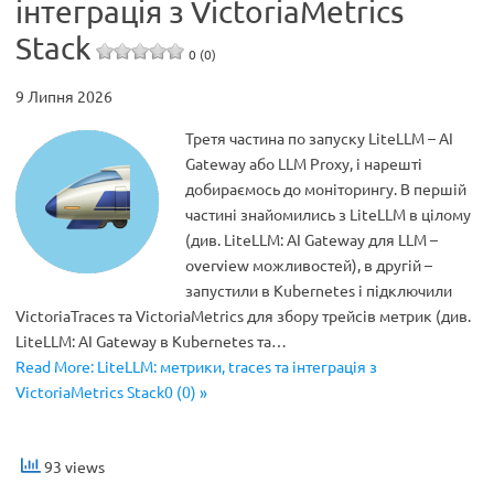
інтеграція з VictoriaMetrics
Stack
0 (0)
9 Липня 2026
Третя частина по запуску LiteLLM – AI
Gateway або LLM Proxy, і нарешті
добираємось до моніторингу. В першій
частині знайомились з LiteLLM в цілому
(див. LiteLLM: AI Gateway для LLM –
overview можливостей), в другій –
запустили в Kubernetes і підключили
VictoriaTraces та VictoriaMetrics для збору трейсів метрик (див.
LiteLLM: AI Gateway в Kubernetes та…
Read More: LiteLLM: метрики, traces та інтеграція з
VictoriaMetrics Stack0 (0) »
93 views