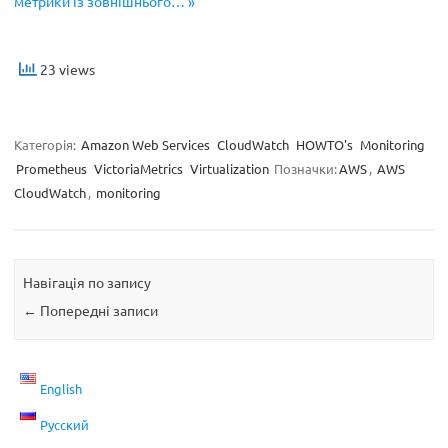
метрики із зовнішнього… »
23 views
Категорія:
Amazon Web Services
CloudWatch
HOWTO's
Monitoring
Prometheus
VictoriaMetrics
Virtualization
Позначки:
AWS
,
AWS
CloudWatch
,
monitoring
Навігація по запису
←
Попередні записи
English
Русский