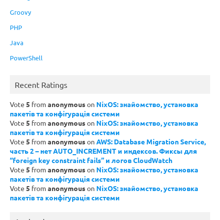
Groovy
PHP
Java
PowerShell
Recent Ratings
Vote
5
from
anonymous
on
NixOS: знайомство, установка
пакетів та конфігурація системи
Vote
5
from
anonymous
on
NixOS: знайомство, установка
пакетів та конфігурація системи
Vote
5
from
anonymous
on
AWS: Database Migration Service,
часть 2 – нет AUTO_INCREMENT и индексов. Фиксы для
“foreign key constraint fails” и логов CloudWatch
Vote
5
from
anonymous
on
NixOS: знайомство, установка
пакетів та конфігурація системи
Vote
5
from
anonymous
on
NixOS: знайомство, установка
пакетів та конфігурація системи