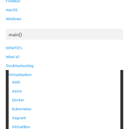
FreeBSD
macOS
Windows
main()
HOWTO’s
What is?
Troubleshooting
Virtualization
AWS
Azure
Docker
Kubernetes
Vagrant
VirtualBox