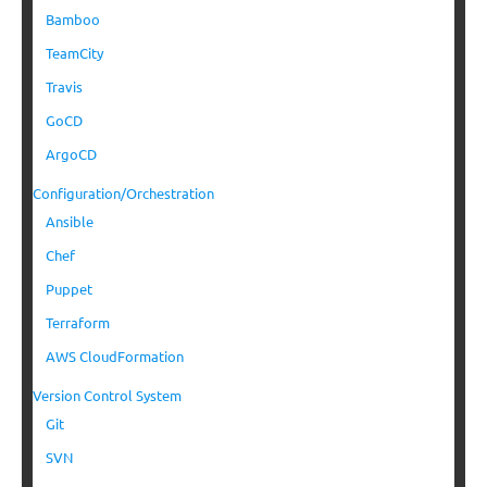
Bamboo
TeamCity
Travis
GoCD
ArgoCD
Configuration/Orchestration
Ansible
Chef
Puppet
Terraform
AWS CloudFormation
Version Control System
Git
SVN