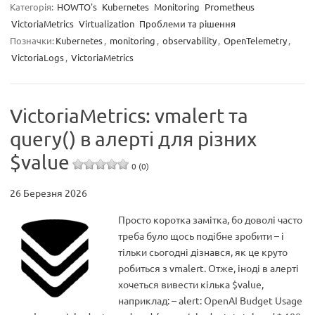
Категорія:
HOWTO's
Kubernetes
Monitoring
Prometheus
VictoriaMetrics
Virtualization
Проблеми та рішення
Позначки:
Kubernetes
,
monitoring
,
observability
,
OpenTelemetry
,
VictoriaLogs
,
VictoriaMetrics
VictoriaMetrics: vmalert та
query() в алерті для різних
$value
0 (0)
26 Березня 2026
Просто коротка замітка, бо доволі часто
треба було щось подібне зробити – і
тільки сьогодні дізнався, як це круто
робиться з vmalert. Отже, іноді в алерті
хочеться вивести кілька $value,
наприклад: – alert: OpenAI Budget Usage