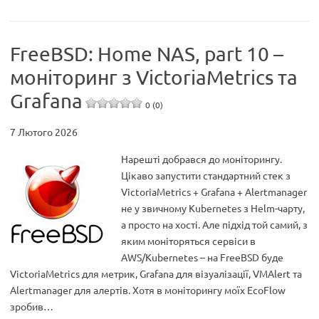
FreeBSD: Home NAS, part 10 –
моніторинг з VictoriaMetrics та
Grafana
0 (0)
7 Лютого 2026
Нарешті добрався до моніторингу.
Цікаво запустити стандартний стек з
VictoriaMetrics + Grafana + Alertmanager
не у звичному Kubernetes з Helm-чарту,
а просто на хості. Але підхід той самий, з
яким моніторяться сервіси в
AWS/Kubernetes – на FreeBSD буде
VictoriaMetrics для метрик, Grafana для візуалізації, VMAlert та
Alertmanager для алертів. Хотя в моніторингу моїх EcoFlow
зробив…