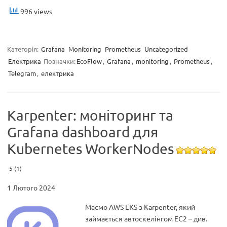
996 views
Категорія:
Grafana
Monitoring
Prometheus
Uncategorized
Електрика
Позначки:
EcoFlow
,
Grafana
,
monitoring
,
Prometheus
,
Telegram
,
електрика
Karpenter: моніторинг та
Grafana dashboard для
Kubernetes WorkerNodes
5 (1)
1 Лютого 2024
Маємо AWS EKS з Karpenter, який
займається автоскелінгом EC2 – див.