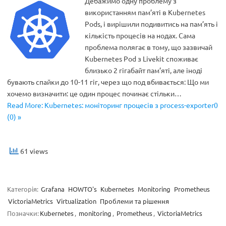
Дебажимо одну проблему з
використанням пам’яті в Kubernetes
Pods, і вирішили подивитись на пам’ять і
кількість процесів на нодах. Сама
проблема полягає в тому, що зазвичай
Kubernetes Pod з Livekit споживає
близько 2 гігабайт пам’яті, але іноді
бувають спайки до 10-11 гіг, через що под вбивається: Що ми
хочемо визначити: це один процес починає стільки…
Read More: Kubernetes: моніторинг процесів з process-exporter0
(0) »
61 views
Категорія:
Grafana
HOWTO's
Kubernetes
Monitoring
Prometheus
VictoriaMetrics
Virtualization
Проблеми та рішення
Позначки:
Kubernetes
,
monitoring
,
Prometheus
,
VictoriaMetrics