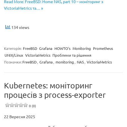
Read More: FreeBSD: Home NAS, part 10 – моніторинг з
VictoriaMetrics та… »
134 views
Категорія:
FreeBSD
Grafana
HOWTO's
Monitoring
Prometheus
UNIX/Linux
VictoriaMetrics
Проблеми та рішення
Позначки:
FreeBSD
,
Grafana
,
monitoring
,
NAS
,
VictoriaMetrics
Kubernetes: моніторинг
процесів з process-exporter
0 (0)
22 Вересня 2025