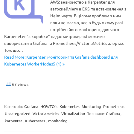
AWS: знайомство з Karpenter для
автоскейлінгу в EKS, та встановлення з
Helm-чарту. В цілому проблем з ним
поки не маємо, але в будь-якому разі
потрібен його моніторинг, для чого
Karpeneter “з коробки” надає метрики, які можемо
використати в Grafana та Prometheus/VictoriaMetrics алертах.
Тож що…
Read More: Karpenter: моніторинг та Grafana dashboard для
Kubernetes WorkerNodes5 (1) »
67 views
Категорія:
Grafana
HOWTO's
Kubernetes
Monitoring
Prometheus
Uncategorized
VictoriaMetrics
Virtualization
Позначки:
Grafana
,
karpenter
,
Kubernetes
,
monitoring