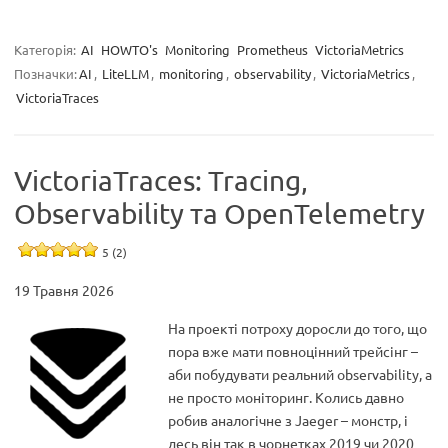
Категорія:
AI
HOWTO's
Monitoring
Prometheus
VictoriaMetrics
Позначки:
AI
,
LiteLLM
,
monitoring
,
observability
,
VictoriaMetrics
,
VictoriaTraces
VictoriaTraces: Tracing,
Observability та OpenTelemetry
5 (2)
19 Травня 2026
На проекті потроху доросли до того, що
пора вже мати повноцінний трейсінг –
аби побудувати реальний observability, а
не просто моніторинг. Колись давно
робив аналогічне з Jaeger – монстр, і
десь він так в чорнетках 2019 чи 2020