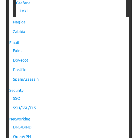
Grafana
Loki
Nagios
Zabbix
Email
Exim
Dovecot
Postfix
SpamAssassin
Security
SSO
SSH/SSL/TLS
Networking
DNS/BIND
OpenVPN