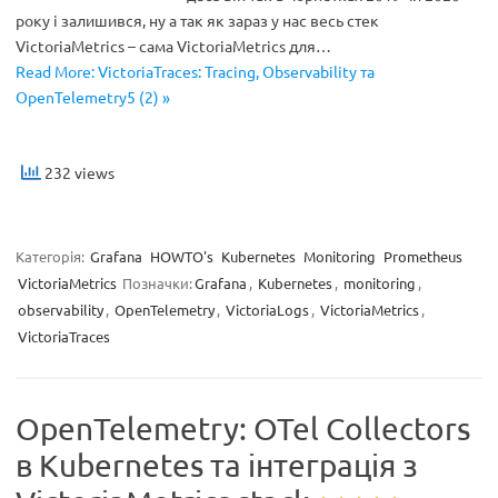
року і залишився, ну а так як зараз у нас весь стек
VictoriaMetrics – сама VictoriaMetrics для…
Read More: VictoriaTraces: Tracing, Observability та
OpenTelemetry5 (2) »
232 views
Категорія:
Grafana
HOWTO's
Kubernetes
Monitoring
Prometheus
VictoriaMetrics
Позначки:
Grafana
,
Kubernetes
,
monitoring
,
observability
,
OpenTelemetry
,
VictoriaLogs
,
VictoriaMetrics
,
VictoriaTraces
OpenTelemetry: OTel Collectors
в Kubernetes та інтеграція з