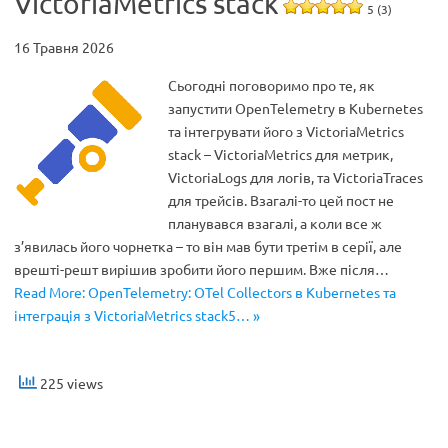
VictoriaMetrics stack
5 (3)
16 Травня 2026
Сьогодні поговоримо про те, як
запустити OpenTelemetry в Kubernetes
та інтегрувати його з VictoriaMetrics
stack – VictoriaMetrics для метрик,
VictoriaLogs для логів, та VictoriaTraces
для трейсів. Взагалі-то цей пост не
планувався взагалі, а коли все ж
з’явилась його чорнетка – то він мав бути третім в серії, але
врешті-решт вирішив зробити його першим. Вже після…
Read More: OpenTelemetry: OTel Collectors в Kubernetes та
інтеграція з VictoriaMetrics stack5… »
225 views