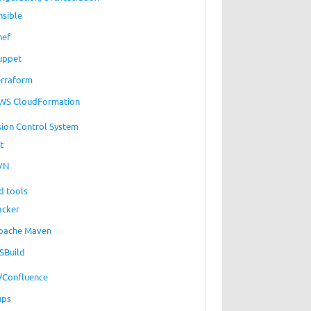
nsible
hef
uppet
erraform
WS CloudFormation
sion Control System
t
VN
d tools
acker
pache Maven
SBuild
a/Confluence
ups