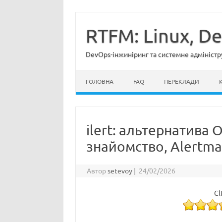
Перейти
до
вмісту
RTFM: Linux, D
DevOps-інжиніринг та системне адміністр
ГОЛОВНА
FAQ
ПЕРЕКЛАДИ
ilert: альтернатива 
знайомство, Alertman
Автор
setevoy
|
24/02/2026
Cl