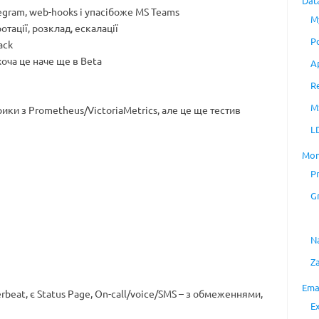
Dat
Telegram, web-hooks і упасібоже MS Teams
M
тації, розклад, ескалації
P
ack
хоча це наче ще в Beta
A
R
M
ики з Prometheus/VictoriaMetrics, але це ще тестив
L
Mon
P
G
N
Z
Ema
erbeat, є Status Page, On-call/voice/SMS – з обмеженнями,
E