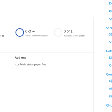
D
P
S
Secu
S
S
Net
D
O
Con
D
A
W
GNU