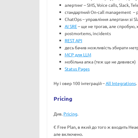
алертинг – SMS, Voice calls, Slack, 
стандартний On-call management – ро
ChatOps – управління алертами зі Sl
AI SRE
– ще не трогав, але спробую, 
postmortems, incidents
REST API
десь бачив можливість збирати метр
MCP для LLM
мобільна апка (теж ще не дивився)
Status Pages
Ну і овер 100 інтеграцій –
All Integrations
.
Pricing
Див.
Pricing
.
Є Free Plan, в який до того ж входить Hea
але включено.