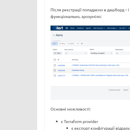
Після реєстрації попадаємо в дашборд – і 
функціонально, зрозуміло:
Основні можливості:
є Terraform provider
є експорт конфігурації відразу