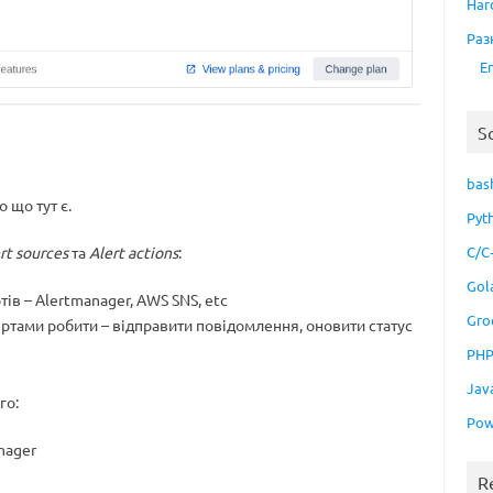
Har
Раз
E
S
bas
 що тут є.
Pyt
C/C
rt sources
та
Alert actions
:
Gol
тів – Alertmanager, AWS SNS, etc
Gro
лертами робити – відправити повідомлення, оновити статус
PH
Jav
го:
Pow
nager
R