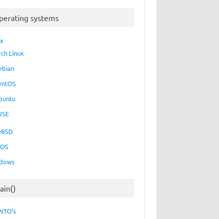
perating systems
ux
rch Linux
ebian
entOS
buntu
USE
eBSD
cOS
dows
ain()
WTO’s