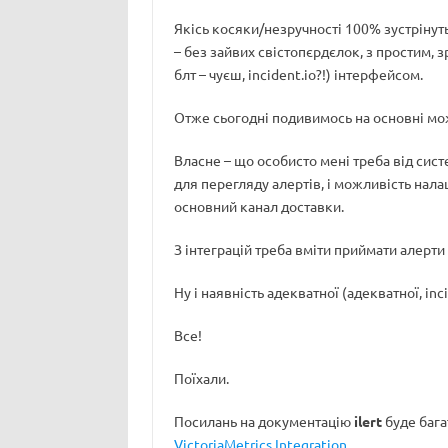
Якісь косяки/незручності 100% зустрінуть
– без зайвих свістопєрдєлок, з простим, з
блт – чуєш, incident.io?!) інтерфейсом.
Отже сьогодні подивимось на основні мо
Власне – що особисто мені треба від сист
для перегляду алертів, і можливість нала
основний канал доставки.
З інтеграцій треба вміти приймати алерти 
Ну і наявність адекватної (адекватної, inci
Все!
Поїхали.
Посилань на документацію
ilert
буде бага
VictoriaMetrics Integration
.