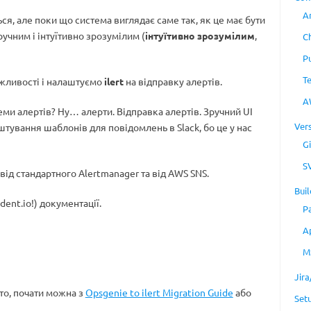
A
ся, але поки що система виглядає саме так, як це має бути
ручним і інтуїтивно зрозумілим (
інтуїтивно зрозумілим
,
C
P
T
жливості і налаштуємо
ilert
на відправку алертів.
A
еми алертів? Ну… алерти. Відправка алертів. Зручний UI
Ver
штування шаблонів для повідомлень в Slack, бо це у нас
Gi
S
від стандартного Alertmanager та від AWS SNS.
Buil
dent.io!) документації.
P
A
M
Jir
то, почати можна з
Opsgenie to ilert Migration Guide
або
Set