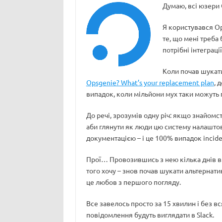
Думаю, всі юзери 
Я користувався Ops
те, що мені треба 
потрібні інтеграц
Коли почав шукати
Opsgenie? What’s your replacement plan
, 
випадок, коли мільйони мух таки можуть 
До речі, зрозумів одну річ: якщо знайомс
аби глянути як люди цю систему налаштовую
документацією – і це 100% випадок incide
Прої… Провозившись з нею кілька днів в сп
того хочу – знов почав шукати альтернатив
це любов з першого погляду.
Все завелось просто за 15 хвилин і без 
повідомлення будуть виглядати в Slack.