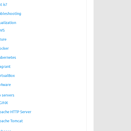
t is?
ubleshooting
ualization
WS
zure
ocker
ubernetes
agrant
irtualBox
Mware
 servers
GINX
pache HTTP Server
pache Tomcat