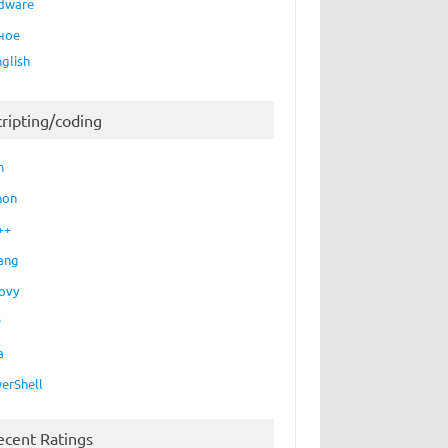
dware
ное
nglish
cripting/coding
h
hon
++
ang
ovy
P
a
erShell
ecent Ratings