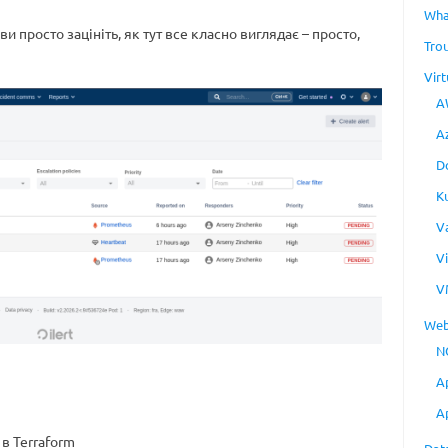
Wha
ви просто зацініть, як тут все класно виглядає – просто,
Tro
Virt
A
A
D
K
V
V
V
Web
N
A
A
 в Terraform