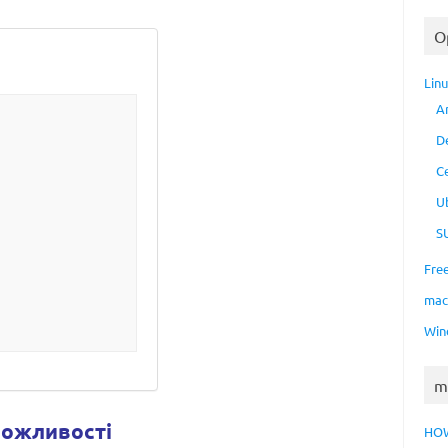
O
Lin
A
D
C
U
S
Fre
ma
Win
m
 можливості
HO