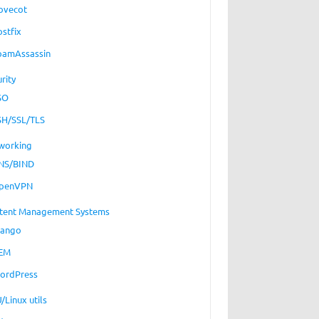
ovecot
ostfix
pamAssassin
rity
SO
SH/SSL/TLS
working
NS/BIND
penVPN
tent Management Systems
jango
EM
ordPress
/Linux utils