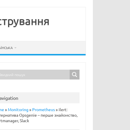
стрування
АЇНСЬКА
avigation
me
»
Monitoring
»
Prometheus
»
ilert:
тернатива Opsgenie – перше знайомство,
rtmanager, Slack