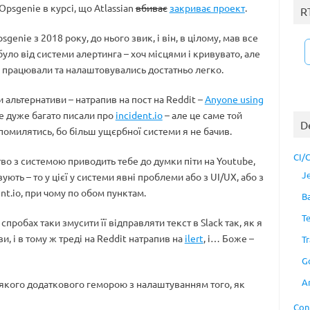
Opsgenie в курсі, що Atlassian
вбиває
закриває проект
.
R
genie з 2018 року, до нього звик, і він, в цілому, мав все
було від системи алертинга – хоч місцями і кривувато, але
ії працювали та налаштовувались достатньо легко.
 альтернативи – натрапив на пост на Reddit –
Anyone using
де дуже багато писали про
incident.io
– але це саме той
D
помилятись, бо більш ущєрбної системи я не бачив.
CI/
тво з системою приводить тебе до думки піти на Youtube,
J
ть – то у цієї у системи явні проблеми або з UI/UX, або з
nt.io, при чому по обом пунктам.
B
T
робах таки змусити її відправляти текст в Slack так, як я
и, і в тому ж треді на Reddit натрапив на
ilert
, і… Боже –
Tr
G
A
всякого додаткового геморою з налаштуванням того, як
Con