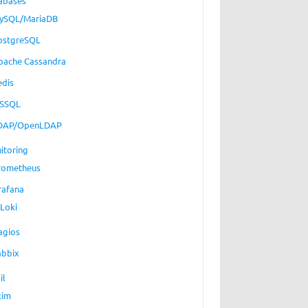
abases
ySQL/MariaDB
ostgreSQL
pache Cassandra
edis
SSQL
DAP/OpenLDAP
itoring
rometheus
rafana
Loki
agios
abbix
il
xim