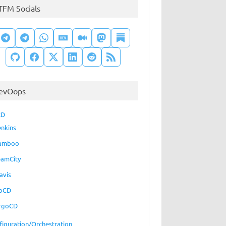
TFM Socials
evOops
CD
enkins
amboo
eamCity
avis
oCD
rgoCD
figuration/Orchestration