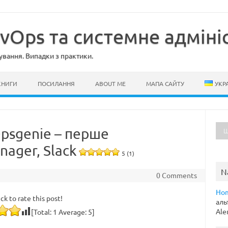
evOps та системне адміні
ування. Випадки з практики.
КНИГИ
ПОСИЛАННЯ
ABOUT ME
МАПА САЙТУ
УКР
Opsgenie – перше
ager, Slack
5 (1)
N
0 Comments
Ho
ick to rate this post!
аль
Ale
[Total:
1
Average:
5
]