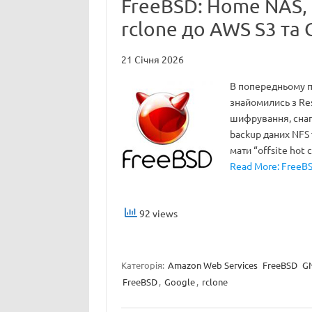
FreeBSD: Home NAS, p
rclone до AWS S3 та 
21 Січня 2026
В попередньому п
знайомились з Res
шифрування, снапш
backup даних NFS т
мати “offsite hot 
Read More: FreeBS
92 views
Категорія:
Amazon Web Services
FreeBSD
GN
FreeBSD
,
Google
,
rclone