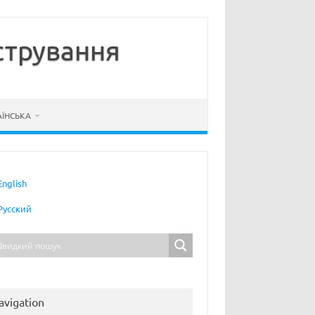
стрування
АЇНСЬКА
English
Русский
avigation