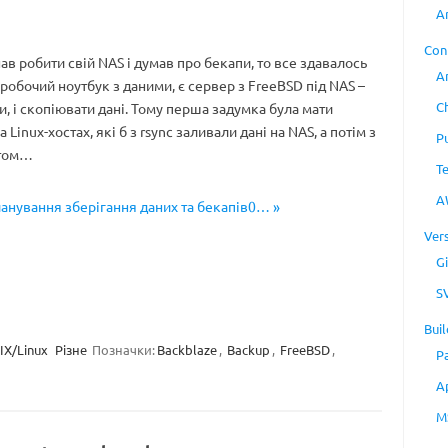
A
Con
ав робити свій NAS і думав про бекапи, то все здавалось
A
 робочий ноутбук з даними, є сервер з FreeBSD під NAS –
C
и, і скопіювати дані. Тому перша задумка була мати
 Linux-хостах, які б з rsync заливали дані на NAS, а потім з
P
птом…
T
A
ланування зберігання даних та бекапів0… »
Ver
Gi
S
Buil
IX/Linux
Різне
Позначки:
Backblaze
,
Backup
,
FreeBSD
,
P
A
M