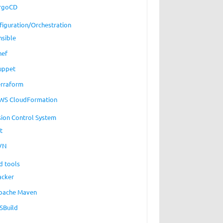
rgoCD
figuration/Orchestration
nsible
hef
uppet
erraform
WS CloudFormation
sion Control System
t
VN
d tools
acker
pache Maven
SBuild