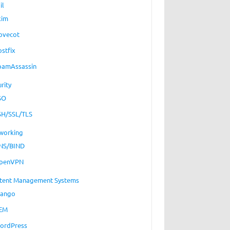
il
xim
ovecot
ostfix
pamAssassin
rity
SO
SH/SSL/TLS
working
NS/BIND
penVPN
tent Management Systems
jango
EM
ordPress