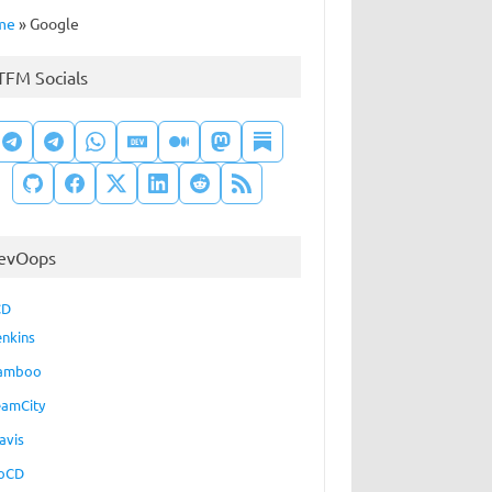
me
»
Google
TFM Socials
evOops
CD
enkins
amboo
eamCity
avis
oCD