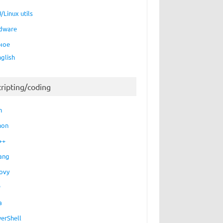
/Linux utils
dware
ное
nglish
cripting/coding
h
hon
++
ang
ovy
P
a
erShell