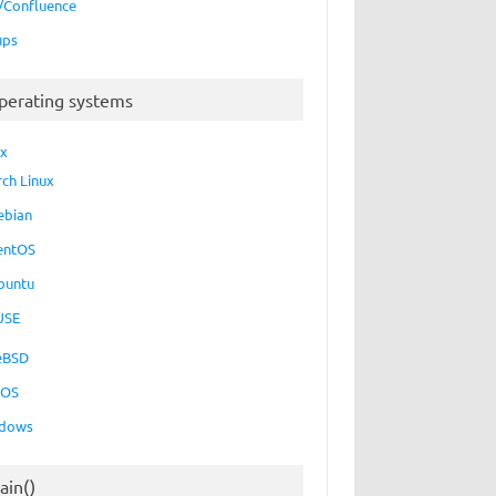
a/Confluence
ups
perating systems
ux
rch Linux
ebian
entOS
buntu
USE
eBSD
cOS
dows
ain()