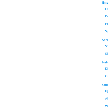
Ema
E
D
P
S
Secu
S
S
Net
D
O
Con
D
A
W