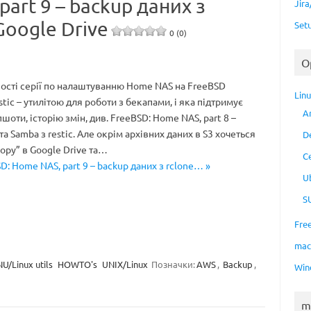
art 9 – backup даних з
Jir
Google Drive
Set
0 (0)
O
ості серії по налаштуванню Home NAS на FreeBSD
Lin
tic – утилітою для роботи з бекапами, і яка підтримує
A
оти, історію змін, див. FreeBSD: Home NAS, part 8 –
а Samba з restic. Але окрім архівних даних в S3 хочеться
D
copy” в Google Drive та…
C
D: Home NAS, part 9 – backup даних з rclone… »
U
S
Fre
ma
U/Linux utils
HOWTO's
UNIX/Linux
Позначки:
AWS
,
Backup
,
Win
m