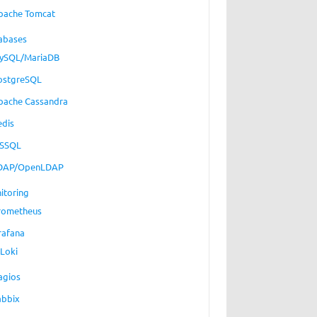
pache Tomcat
abases
ySQL/MariaDB
ostgreSQL
pache Cassandra
edis
SSQL
DAP/OpenLDAP
itoring
rometheus
rafana
Loki
agios
abbix