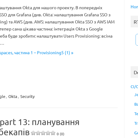
Ho
штування Okta для нашого проекту. В попередніх
SSO для Grafana (див. Okta: налаштування Grafana SSO з
R
ing) та AWS (див. AWS: налаштування Okta SSO з AWS IAM
а тепер сама цікава частина: інтеграція Okta з Google
еба буде зробити: налаштувати Users Provisioning: всіма
я…
paces, частина 1 – Provisioning5 (1) »
D
CI/
J
gle
,
Okta
,
Security
B
T
part 13: планування
Tr
бекапів
G
0 (0)