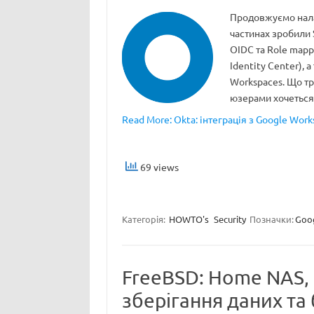
Продовжуємо нала
частинах зробили 
OIDC та Role mapp
Identity Center), 
Workspaces. Що тр
юзерами хочетьс
Read More: Okta: інтеграція з Google Works
69 views
Категорія:
HOWTO's
Security
Позначки:
Goo
FreeBSD: Home NAS, 
зберігання даних та 