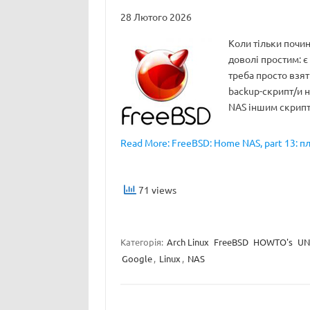
28 Лютого 2026
Коли тільки почин
доволі простим: є
треба просто взят
backup-скрипт/и на
NAS іншим скри
Read More: FreeBSD: Home NAS, part 13: п
71 views
Категорія:
Arch Linux
FreeBSD
HOWTO's
UN
Google
,
Linux
,
NAS