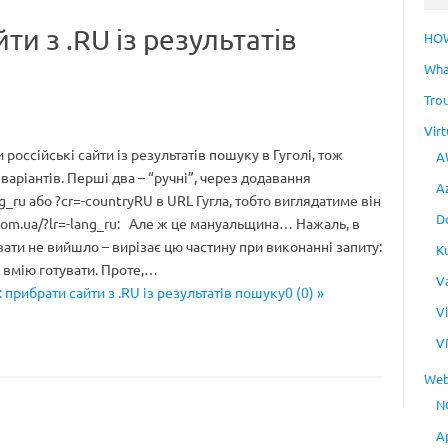
ти з .RU із результатів
HO
Wha
Tro
Virt
россійські сайти із результатів пошуку в Гуголі, тож
A
варіантів. Перші два – “ручні”, через додавання
A
g_ru або ?cr=-countryRU в URL Гугла, тобто виглядатиме він
D
.com.ua/?lr=-lang_ru: Але ж це мануальщина… Нажаль, в
ати не вийшло – вирізає цю частину при виконанні запиту:
K
 вмію готувати. Проте,…
V
 прибрати сайти з .RU із результатів пошуку0 (0) »
V
V
Web
N
A