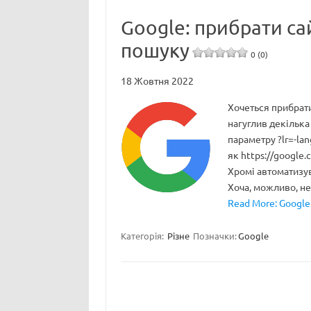
Google: прибрати сай
пошуку
0 (0)
18 Жовтня 2022
Хочеться прибрати 
нагуглив декілька 
параметру ?lr=-lan
як https://google
Хромі автоматизув
Хоча, можливо, не
Read More: Google:
Категорія:
Різне
Позначки:
Google