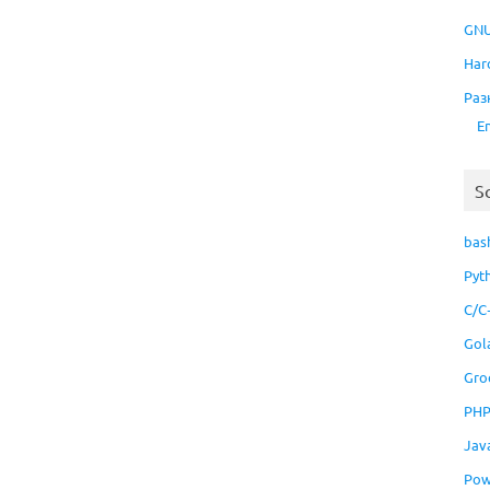
GNU
Har
Раз
E
S
bas
Pyt
C/C
Gol
Gro
PH
Jav
Pow