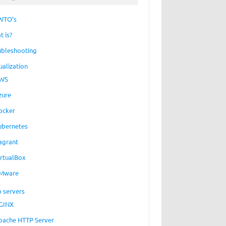
WTO’s
t is?
ubleshooting
ualization
WS
zure
ocker
ubernetes
agrant
irtualBox
Mware
 servers
GINX
pache HTTP Server