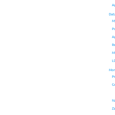
A
Dat
M
P
A
R
M
L
Mon
P
G
N
Z