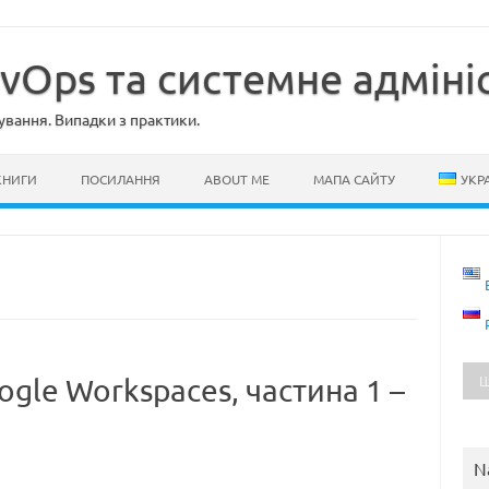
evOps та системне адміні
ування. Випадки з практики.
КНИГИ
ПОСИЛАННЯ
ABOUT ME
МАПА САЙТУ
УКР
oogle Workspaces, частина 1 –
N