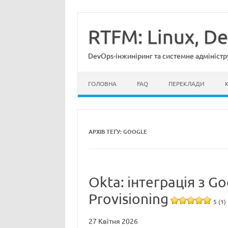
Перейти
до
вмісту
RTFM: Linux, D
DevOps-інжиніринг та системне адміністр
ГОЛОВНА
FAQ
ПЕРЕКЛАДИ
АРХІВ ТЕҐУ:
GOOGLE
Okta: інтеграція з G
Provisioning
5 (1)
27 Квітня 2026