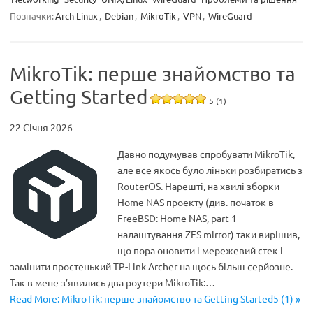
Позначки:
Arch Linux
,
Debian
,
MikroTik
,
VPN
,
WireGuard
MikroTik: перше знайомство та
Getting Started
5 (1)
22 Січня 2026
Давно подумував спробувати MikroTik,
але все якось було ліньки розбиратись з
RouterOS. Нарешті, на хвилі зборки
Home NAS проекту (див. початок в
FreeBSD: Home NAS, part 1 –
налаштування ZFS mirror) таки вирішив,
що пора оновити і мережевий стек і
замінити простенький TP-Link Archer на щось більш серйозне.
Так в мене з’явились два роутери MikroTik:…
Read More: MikroTik: перше знайомство та Getting Started5 (1) »