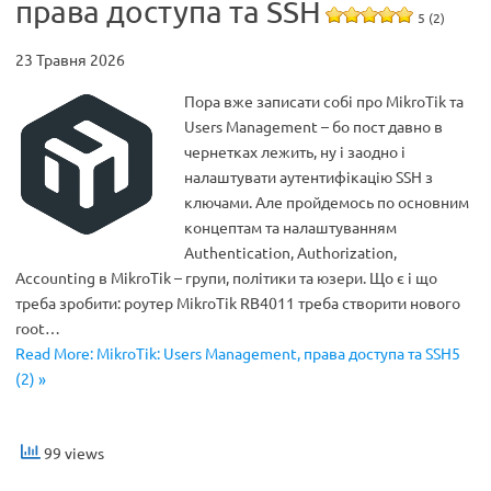
права доступа та SSH
5 (2)
23 Травня 2026
Пора вже записати собі про MikroTik та
Users Management – бо пост давно в
чернетках лежить, ну і заодно і
налаштувати аутентифікацію SSH з
ключами. Але пройдемось по основним
концептам та налаштуванням
Authentication, Authorization,
Accounting в MikroTik – групи, політики та юзери. Що є і що
треба зробити: роутер MikroTik RB4011 треба створити нового
root…
Read More: MikroTik: Users Management, права доступа та SSH5
(2) »
99 views