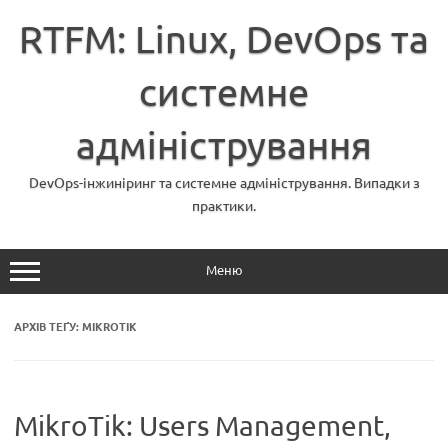
Перейти
до
RTFM: Linux, DevOps та
вмісту
системне
адміністрування
DevOps-інжиніринг та системне адміністрування. Випадки з
практики.
Меню
АРХІВ ТЕҐУ:
MIKROTIK
MikroTik: Users Management,