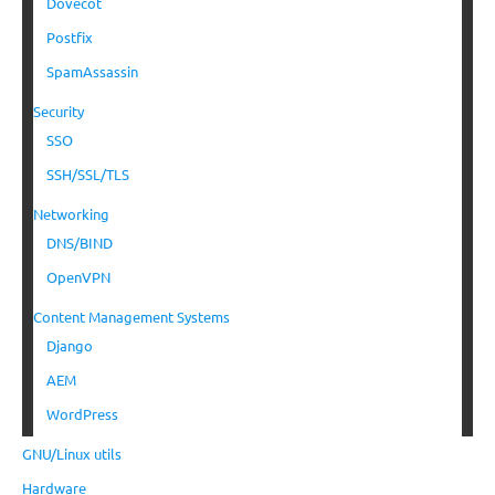
Dovecot
Postfix
SpamAssassin
Security
SSO
SSH/SSL/TLS
Networking
DNS/BIND
OpenVPN
Content Management Systems
Django
AEM
WordPress
GNU/Linux utils
Hardware