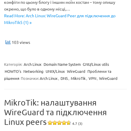
конфіги по цьому блогу і іншим моїм хостам – тому опишу
окремо, що було в одному місці,…
Read More: Arch Linux: WireGuard Peer для підключення до
MikroTik5 (1) »
103 views
Категорія:
Arch Linux
Domain Name System
GNU/Linux utils
HOWTO's
Networking
UNIX/Linux
WireGuard
Проблеми та
рішення
Позначки:
Arch Linux
,
DNS
,
MikroTik
,
VPN
,
WireGuard
MikroTik: налаштування
WireGuard та підключення
Linux peers
4.7 (3)