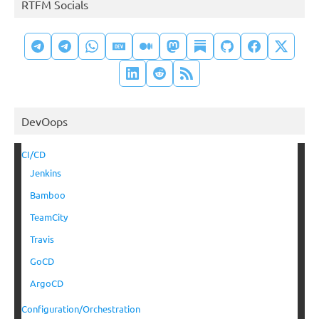
RTFM Socials
DevOops
CI/CD
Jenkins
Bamboo
TeamCity
Travis
GoCD
ArgoCD
Configuration/Orchestration