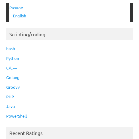
Разное
English
Scripting/coding
bash
Python
C/C++
Golang
Groovy
PHP
Java
PowerShell
Recent Ratings