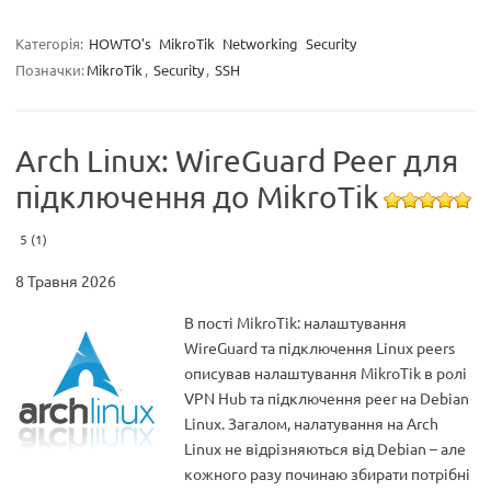
Категорія:
HOWTO's
MikroTik
Networking
Security
Позначки:
MikroTik
,
Security
,
SSH
Arch Linux: WireGuard Peer для
підключення до MikroTik
5 (1)
8 Травня 2026
В пості MikroTik: налаштування
WireGuard та підключення Linux peers
описував налаштування MikroTik в ролі
VPN Hub та підключення peer на Debian
Linux. Загалом, налатування на Arch
Linux не відрізняються від Debian – але
кожного разу починаю збирати потрібні