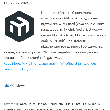
17 Лютого 2026
Ще одна з (багатьох) приємних
можливостей MikroTik – вбудована
підтримка WireGuard (хоча вона є навіть
на дешевому TP-Link Archer). В моєму
сетапі MikroTik RB4011 грає роль такого
собі “VPN Hub” – всі клієнти
підключаються до нього і об’єднуються
в єдину мережу, і роль VPN трохи перебільшена тут дійсно
важлива – бо це такий собі gateway,…
Read More: MikroTik: налаштування WireGuard та підключення
Linux peers4.7 (3) »
444 views
Категорія:
Arch Linux
Debian
GNU/Linux utils
HOWTO's
MikroTik
Networking
Security
UNIX/Linux
WireGuard
Проблеми та рішення