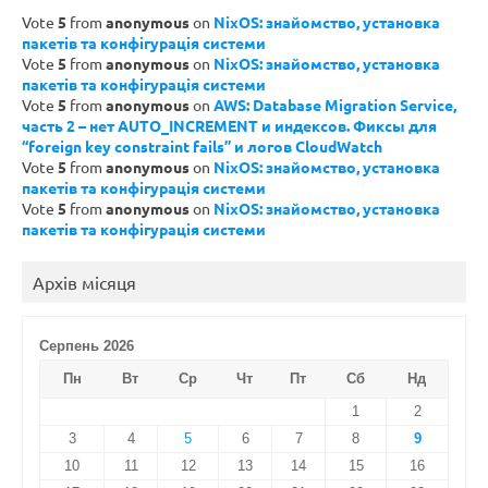
Vote
5
from
anonymous
on
NixOS: знайомство, установка
пакетів та конфігурація системи
Vote
5
from
anonymous
on
NixOS: знайомство, установка
пакетів та конфігурація системи
Vote
5
from
anonymous
on
AWS: Database Migration Service,
часть 2 – нет AUTO_INCREMENT и индексов. Фиксы для
“foreign key constraint fails” и логов CloudWatch
Vote
5
from
anonymous
on
NixOS: знайомство, установка
пакетів та конфігурація системи
Vote
5
from
anonymous
on
NixOS: знайомство, установка
пакетів та конфігурація системи
Архів місяця
Серпень 2026
Пн
Вт
Ср
Чт
Пт
Сб
Нд
1
2
3
4
5
6
7
8
9
10
11
12
13
14
15
16