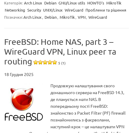
Категорія:
Arch Linux
Debian
GNU/Linux utils
HOWTO's
MikroTik
Networking
Security
UNIX/Linux
WireGuard
Проблеми та рішення
Позначки:
Arch Linux
,
Debian
,
MikroTik
,
VPN
,
WireGuard
FreeBSD: Home NAS, part 3 –
WireGuard VPN, Linux peer та
routing
5 (1)
18 Грудня 2025
Продовжую налаштування свого
домашнього сервера на FreeBSD 14.3,
де планується мати NAS. В
попередньому пості FreeBSD:
знайомство з Packet Filter (PF) firewall
познайомились з фаєрволами,
наступний крок – це налаштувати VPN