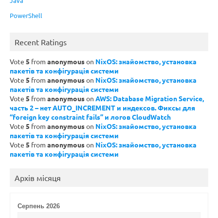
Java
PowerShell
Recent Ratings
Vote
5
from
anonymous
on
NixOS: знайомство, установка
пакетів та конфігурація системи
Vote
5
from
anonymous
on
NixOS: знайомство, установка
пакетів та конфігурація системи
Vote
5
from
anonymous
on
AWS: Database Migration Service,
часть 2 – нет AUTO_INCREMENT и индексов. Фиксы для
“foreign key constraint fails” и логов CloudWatch
Vote
5
from
anonymous
on
NixOS: знайомство, установка
пакетів та конфігурація системи
Vote
5
from
anonymous
on
NixOS: знайомство, установка
пакетів та конфігурація системи
Архів місяця
Серпень 2026