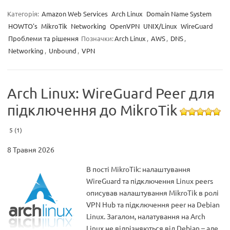
Категорія:
Amazon Web Services
Arch Linux
Domain Name System
HOWTO's
MikroTik
Networking
OpenVPN
UNIX/Linux
WireGuard
Проблеми та рішення
Позначки:
Arch Linux
,
AWS
,
DNS
,
Networking
,
Unbound
,
VPN
Arch Linux: WireGuard Peer для
підключення до MikroTik
5 (1)
8 Травня 2026
В пості MikroTik: налаштування
WireGuard та підключення Linux peers
описував налаштування MikroTik в ролі
VPN Hub та підключення peer на Debian
Linux. Загалом, налатування на Arch
Linux не відрізняються від Debian – але