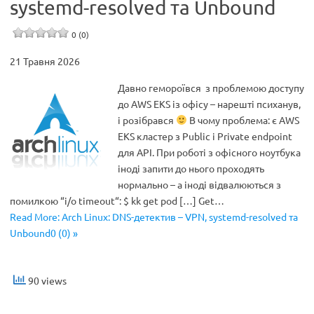
systemd-resolved та Unbound
0 (0)
21 Травня 2026
Давно гемороївся з проблемою доступу
до AWS EKS із офісу – нарешті психанув,
і розібрався
В чому проблема: є AWS
EKS кластер з Public і Private endpoint
для API. При роботі з офісного ноутбука
іноді запити до нього проходять
нормально – а іноді відвалюються з
помилкою “i/o timeout“: $ kk get pod […] Get…
Read More: Arch Linux: DNS-детектив – VPN, systemd-resolved та
Unbound0 (0) »
90 views