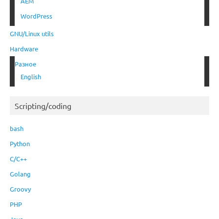
AEM
WordPress
GNU/Linux utils
Hardware
Разное
English
Scripting/coding
bash
Python
C/C++
Golang
Groovy
PHP