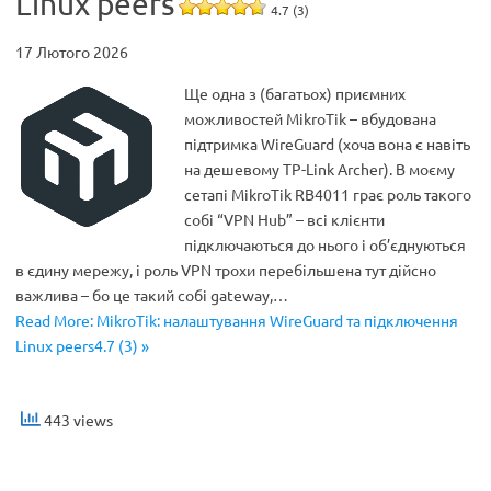
Linux peers
4.7 (3)
17 Лютого 2026
Ще одна з (багатьох) приємних
можливостей MikroTik – вбудована
підтримка WireGuard (хоча вона є навіть
на дешевому TP-Link Archer). В моєму
сетапі MikroTik RB4011 грає роль такого
собі “VPN Hub” – всі клієнти
підключаються до нього і об’єднуються
в єдину мережу, і роль VPN трохи перебільшена тут дійсно
важлива – бо це такий собі gateway,…
Read More: MikroTik: налаштування WireGuard та підключення
Linux peers4.7 (3) »
443 views