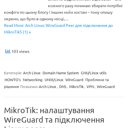
кожного разу починаю збирати потрібні
конфіги по цьому блогу і іншим моїм хостам – тому опишу
окремо, що було в одному місці,…
Read More: Arch Linux: WireGuard Peer для підключення до
MikroTik5 (1) »
103 views
Категорія:
Arch Linux
Domain Name System
GNU/Linux utils
HOWTO's
Networking
UNIX/Linux
WireGuard
Проблеми та
рішення
Позначки:
Arch Linux
,
DNS
,
MikroTik
,
VPN
,
WireGuard
MikroTik: налаштування
WireGuard та підключення