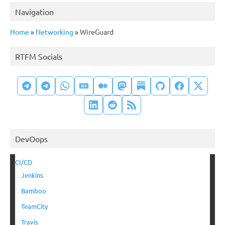
Navigation
Home
»
Networking
»
WireGuard
RTFM Socials
DevOops
CI/CD
Jenkins
Bamboo
TeamCity
Travis