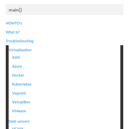
main()
HOWTO’s
What is?
Troubleshooting
Virtualization
AWS
Azure
Docker
Kubernetes
Vagrant
VirtualBox
VMware
Web servers
NGINX