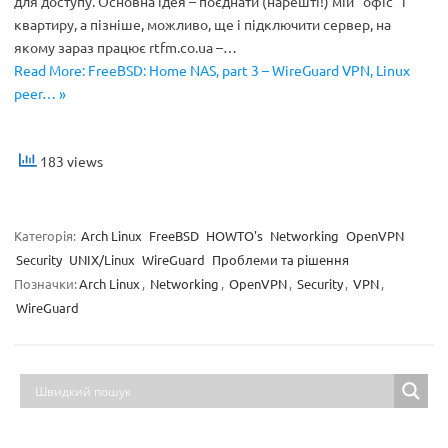
для доступу. Основна ідея – поєднати (нарешті!) мій “офіс” і
квартиру, а пізніше, можливо, ще і підключити сервер, на
якому зараз працює rtfm.co.ua –…
Read More: FreeBSD: Home NAS, part 3 – WireGuard VPN, Linux
peer… »
183 views
Категорія:
Arch Linux
FreeBSD
HOWTO's
Networking
OpenVPN
Security
UNIX/Linux
WireGuard
Проблеми та рішення
Позначки:
Arch Linux
,
Networking
,
OpenVPN
,
Security
,
VPN
,
WireGuard