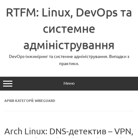
Перейти
до
RTFM: Linux, DevOps та
вмісту
системне
адміністрування
DevOps-інжиніринг та системне адміністрування. Випадки з
практики.
Меню
АРХІВ КАТЕГОРІЇ:
WIREGUARD
Arch Linux: DNS-детектив – VPN,