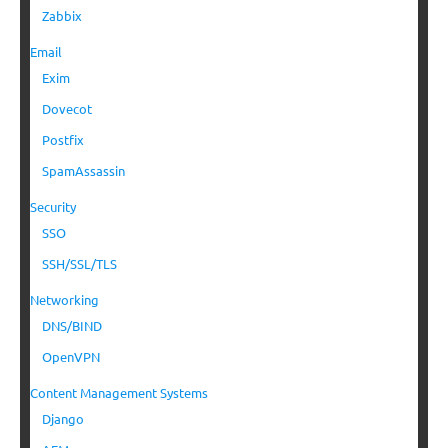
Zabbix
Email
Exim
Dovecot
Postfix
SpamAssassin
Security
SSO
SSH/SSL/TLS
Networking
DNS/BIND
OpenVPN
Content Management Systems
Django