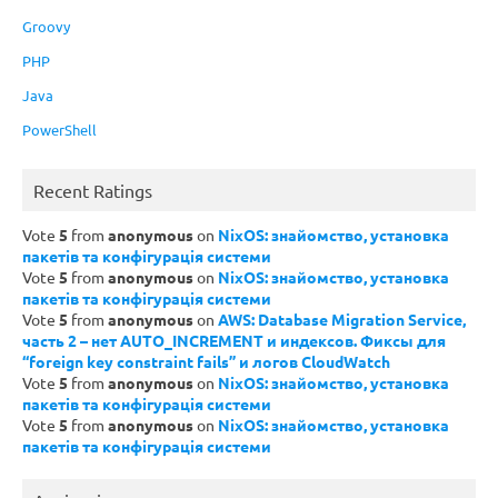
Groovy
PHP
Java
PowerShell
Recent Ratings
Vote
5
from
anonymous
on
NixOS: знайомство, установка
пакетів та конфігурація системи
Vote
5
from
anonymous
on
NixOS: знайомство, установка
пакетів та конфігурація системи
Vote
5
from
anonymous
on
AWS: Database Migration Service,
часть 2 – нет AUTO_INCREMENT и индексов. Фиксы для
“foreign key constraint fails” и логов CloudWatch
Vote
5
from
anonymous
on
NixOS: знайомство, установка
пакетів та конфігурація системи
Vote
5
from
anonymous
on
NixOS: знайомство, установка
пакетів та конфігурація системи