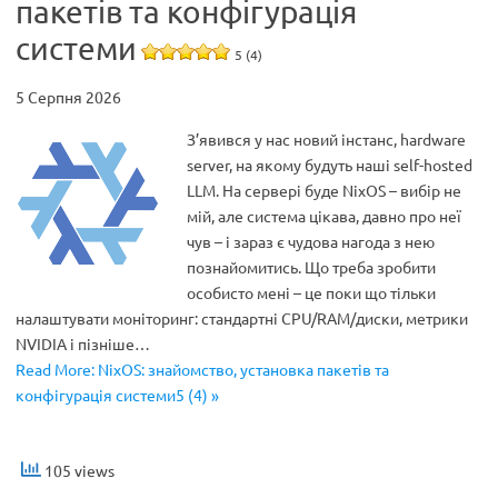
пакетів та конфігурація
системи
5 (4)
5 Серпня 2026
З’явився у нас новий інстанс, hardware
server, на якому будуть наші self-hosted
LLM. На сервері буде NixOS – вибір не
мій, але система цікава, давно про неї
чув – і зараз є чудова нагода з нею
познайомитись. Що треба зробити
особисто мені – це поки що тільки
налаштувати моніторинг: стандартні CPU/RAM/диски, метрики
NVIDIA і пізніше…
Read More: NixOS: знайомство, установка пакетів та
конфігурація системи5 (4) »
105 views