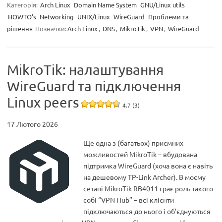
Категорія:
Arch Linux
Domain Name System
GNU/Linux utils
HOWTO's
Networking
UNIX/Linux
WireGuard
Проблеми та
рішення
Позначки:
Arch Linux
,
DNS
,
MikroTik
,
VPN
,
WireGuard
MikroTik: налаштування
WireGuard та підключення
Linux peers
4.7 (3)
17 Лютого 2026
Ще одна з (багатьох) приємних
можливостей MikroTik – вбудована
підтримка WireGuard (хоча вона є навіть
на дешевому TP-Link Archer). В моєму
сетапі MikroTik RB4011 грає роль такого
собі “VPN Hub” – всі клієнти
підключаються до нього і об’єднуються