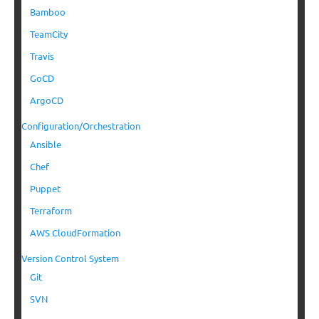
Bamboo
TeamCity
Travis
GoCD
ArgoCD
Configuration/Orchestration
Ansible
Chef
Puppet
Terraform
AWS CloudFormation
Version Control System
Git
SVN