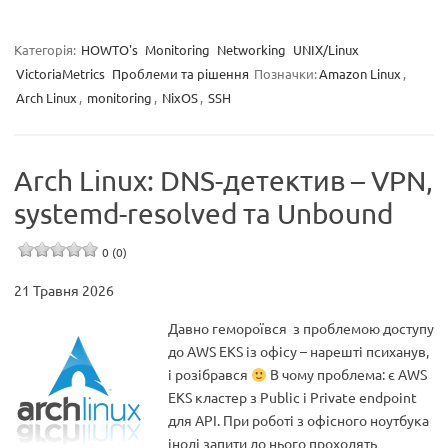
Категорія:
HOWTO's
Monitoring
Networking
UNIX/Linux
VictoriaMetrics
Проблеми та рішення
Позначки:
Amazon Linux
,
Arch Linux
,
monitoring
,
NixOS
,
SSH
Arch Linux: DNS-детектив – VPN,
systemd-resolved та Unbound
0 (0)
21 Травня 2026
Давно гемороївся з проблемою доступу
до AWS EKS із офісу – нарешті психанув,
і розібрався
В чому проблема: є AWS
EKS кластер з Public і Private endpoint
для API. При роботі з офісного ноутбука
іноді запити до нього проходять