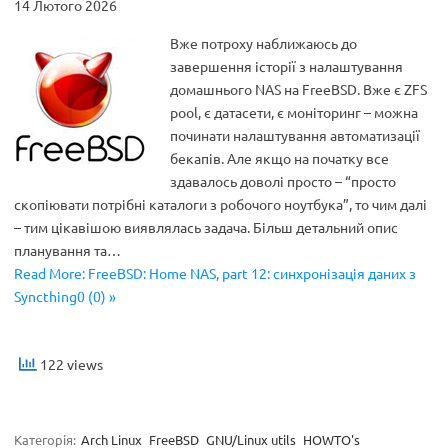
14 Лютого 2026
Вже потроху наближаюсь до
завершення історії з налаштування
домашнього NAS на FreeBSD. Вже є ZFS
pool, є датасети, є моніторинг – можна
починати налаштування автоматизації
бекапів. Але якщо на початку все
здавалось доволі просто – “просто
скопіювати потрібні каталоги з робочого ноутбука”, то чим далі
– тим цікавішою виявлялась задача. Більш детальний опис
планування та…
Read More: FreeBSD: Home NAS, part 12: синхронізація даних з
Syncthing0 (0) »
122 views
Категорія:
Arch Linux
FreeBSD
GNU/Linux utils
HOWTO's