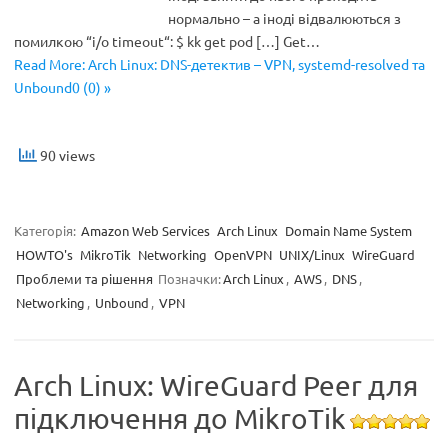
нормально – а іноді відвалюються з
помилкою “i/o timeout“: $ kk get pod […] Get…
Read More: Arch Linux: DNS-детектив – VPN, systemd-resolved та
Unbound0 (0) »
90 views
Категорія:
Amazon Web Services
Arch Linux
Domain Name System
HOWTO's
MikroTik
Networking
OpenVPN
UNIX/Linux
WireGuard
Проблеми та рішення
Позначки:
Arch Linux
,
AWS
,
DNS
,
Networking
,
Unbound
,
VPN
Arch Linux: WireGuard Peer для
підключення до MikroTik