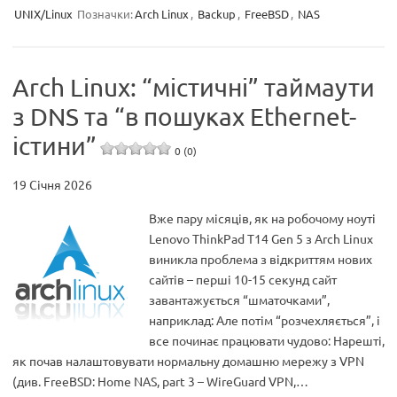
UNIX/Linux
Позначки:
Arch Linux
,
Backup
,
FreeBSD
,
NAS
Arch Linux: “містичні” таймаути
з DNS та “в пошуках Ethernet-
істини”
0 (0)
19 Січня 2026
Вже пару місяців, як на робочому ноуті
Lenovo ThinkPad T14 Gen 5 з Arch Linux
виникла проблема з відкриттям нових
сайтів – перші 10-15 секунд сайт
завантажується “шматочками”,
наприклад: Але потім “розчехляється”, і
все починає працювати чудово: Нарешті,
як почав налаштовувати нормальну домашню мережу з VPN
(див. FreeBSD: Home NAS, part 3 – WireGuard VPN,…