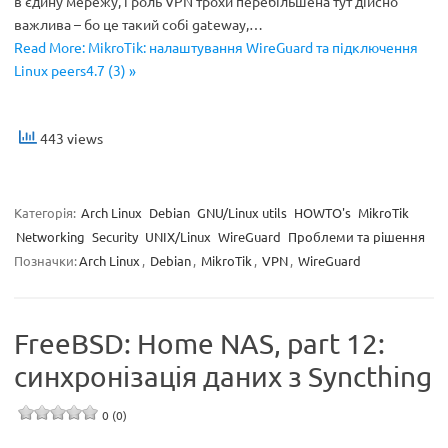
в єдину мережу, і роль VPN трохи перебільшена тут дійсно
важлива – бо це такий собі gateway,…
Read More: MikroTik: налаштування WireGuard та підключення
Linux peers4.7 (3) »
443 views
Категорія:
Arch Linux
Debian
GNU/Linux utils
HOWTO's
MikroTik
Networking
Security
UNIX/Linux
WireGuard
Проблеми та рішення
Позначки:
Arch Linux
,
Debian
,
MikroTik
,
VPN
,
WireGuard
FreeBSD: Home NAS, part 12:
синхронізація даних з Syncthing
0 (0)