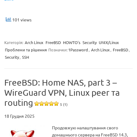
101 views
Категорія:
Arch Linux
FreeBSD
HOWTO's
Security
UNIX/Linux
Проблеми та рішення
Позначки:
1Password
,
Arch Linux
,
FreeBSD
,
Security
,
SSH
FreeBSD: Home NAS, part 3 –
WireGuard VPN, Linux peer та
routing
5 (1)
18 Грудня 2025
Продовжую налаштування свого
домашнього сервера на FreeBSD 14.3,