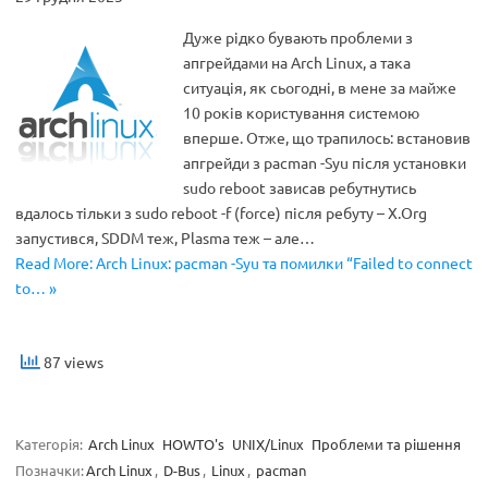
Дуже рідко бувають проблеми з
апгрейдами на Arch Linux, а така
ситуація, як сьогодні, в мене за майже
10 років користування системою
вперше. Отже, що трапилось: встановив
апгрейди з pacman -Syu після установки
sudo reboot зависав ребутнутись
вдалось тільки з sudo reboot -f (force) після ребуту – X.Org
запустився, SDDM теж, Plasma теж – але…
Read More: Arch Linux: pacman -Syu та помилки “Failed to connect
to… »
87 views
Категорія:
Arch Linux
HOWTO's
UNIX/Linux
Проблеми та рішення
Позначки:
Arch Linux
,
D-Bus
,
Linux
,
pacman