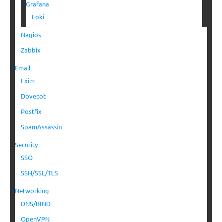
Grafana
Loki
Nagios
Zabbix
Email
Exim
Dovecot
Postfix
SpamAssassin
Security
SSO
SSH/SSL/TLS
Networking
DNS/BIND
OpenVPN