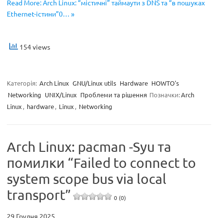
Read More: Arch Linux: “містичні” таймаути з DNS та “в пошуках
Ethernet-істини”0… »
154 views
Категорія:
Arch Linux
GNU/Linux utils
Hardware
HOWTO's
Networking
UNIX/Linux
Проблеми та рішення
Позначки:
Arch
Linux
,
hardware
,
Linux
,
Networking
Arch Linux: pacman -Syu та
помилки “Failed to connect to
system scope bus via local
transport”
0 (0)
29 Грудня 2025