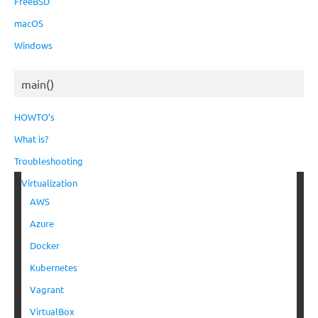
FreeBSD
macOS
Windows
main()
HOWTO’s
What is?
Troubleshooting
Virtualization
AWS
Azure
Docker
Kubernetes
Vagrant
VirtualBox