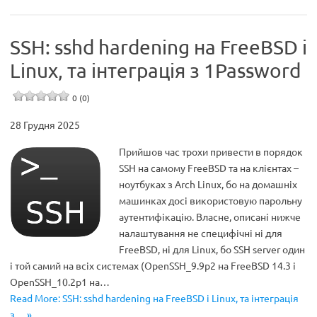
SSH: sshd hardening на FreeBSD і
Linux, та інтеграція з 1Password
0 (0)
28 Грудня 2025
Прийшов час трохи привести в порядок
SSH на самому FreeBSD та на клієнтах –
ноутбуках з Arch Linux, бо на домашніх
машинках досі використовую парольну
аутентифікацію. Власне, описані нижче
налаштування не специфічні ні для
FreeBSD, ні для Linux, бо SSH server один
і той самий на всіх системах (OpenSSH_9.9p2 на FreeBSD 14.3 і
OpenSSH_10.2p1 на…
Read More: SSH: sshd hardening на FreeBSD і Linux, та інтеграція
з… »