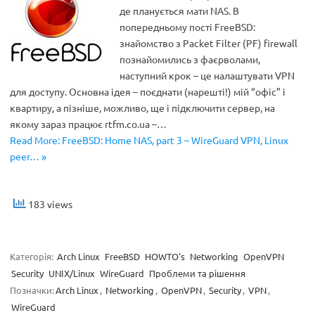
де планується мати NAS. В
попередньому пості FreeBSD:
знайомство з Packet Filter (PF) firewall
познайомились з фаєрволами,
наступний крок – це налаштувати VPN
для доступу. Основна ідея – поєднати (нарешті!) мій “офіс” і
квартиру, а пізніше, можливо, ще і підключити сервер, на
якому зараз працює rtfm.co.ua –…
Read More: FreeBSD: Home NAS, part 3 – WireGuard VPN, Linux
peer… »
183 views
Категорія:
Arch Linux
FreeBSD
HOWTO's
Networking
OpenVPN
Security
UNIX/Linux
WireGuard
Проблеми та рішення
Позначки:
Arch Linux
,
Networking
,
OpenVPN
,
Security
,
VPN
,
WireGuard