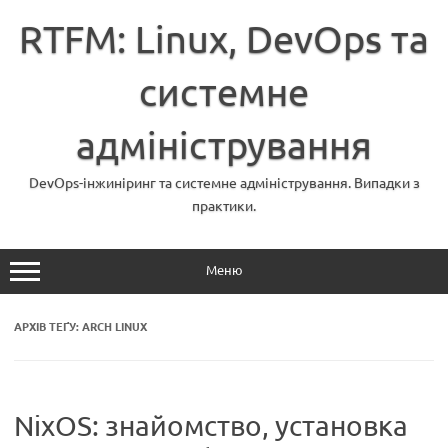
Перейти
до
RTFM: Linux, DevOps та
вмісту
системне
адміністрування
DevOps-інжиніринг та системне адміністрування. Випадки з
практики.
Меню
АРХІВ ТЕҐУ:
ARCH LINUX
NixOS: знайомство, установка