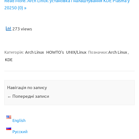
Read More: Arch Linux: установка і налаштування KDE Plasma у
20250 (0) »
273 views
Категорія:
Arch Linux
HOWTO's
UNIX/Linux
Позначки:
Arch Linux
,
KDE
Навігація по запису
←
Попередні записи
English
Русский