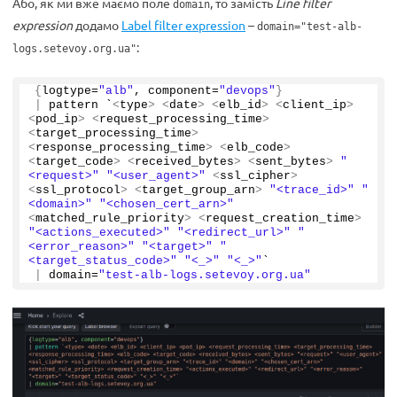
Або, як ми вже маємо поле
, то замість
Line filter
domain
expression
додамо
Label filter expression
–
domain="test-alb-
:
logs.setevoy.org.ua"
{
logtype=
"alb"
, component=
"devops"
}
|
 pattern `
<
type
>
<
date
>
<
elb_id
>
<
client_ip
>
<
pod_ip
>
<
request_processing_time
>
<
target_processing_time
>
<
response_processing_time
>
<
elb_code
>
<
target_code
>
<
received_bytes
>
<
sent_bytes
>
"
<request>"
"<user_agent>"
<
ssl_cipher
>
<
ssl_protocol
>
<
target_group_arn
>
"<trace_id>"
"
<domain>"
"<chosen_cert_arn>"
<
matched_rule_priority
>
<
request_creation_time
>
"<actions_executed>"
"<redirect_url>"
"
<error_reason>"
"<target>"
"
<target_status_code>"
"<_>"
"<_>"
`
|
 domain=
"test-alb-logs.setevoy.org.ua"