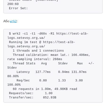
200:60  
Error Set:
Або
:
wrk2
$ wrk2 -c1 -t1 -d60s -R1 https://test-alb-
logs.setevoy.org.ua/
Running 1m test @ https://test-alb-
logs.setevoy.org.ua/
  1 threads and 1 connections
  Thread calibration: mean lat.: 166.406ms, 
rate sampling interval: 266ms
  Thread Stats   Avg      Stdev     Max   +/- 
Stdev
    Latency   127.77ms    0.94ms 131.97ms   
80.00%
    Req/Sec     0.80      1.33     3.00    
100.00%
  60 requests in 1.00m, 49.98KB read
Requests/sec:      1.00
Transfer/sec:     852.93B