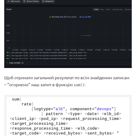
Щоб отримати загальний результат по всім знайденим записам
– “огорнемо” наш запит в функцію
:
sum()
sum
(
rate
(
{
logtype=
"alb"
, component=
"devops"
}
|
 pattern `
<
type
>
<
date
>
<
elb_id
>
<
client_ip
>
<
pod_ip
>
<
request_processing_time
>
<
target_processing_time
>
<
response_processing_time
>
<
elb_code
>
<
target_code
>
<
received_bytes
>
<
sent_bytes
>
"