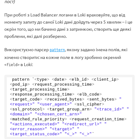
пост)
При роботі з Load Balancer логами в Loki враховуйте, що від
моменту запиту до самої Loki дані дойдуть через 5 хвилин – і це
окрім того, що ми бачимо дані з затримкою, створить ще деякі
проблеми, які далі розберемо.
Використуємо парсер
, якому задамо імена полів, які
pattern
хочемо створити: на кожне поле в логу зробимо окремий
в Loki:
<field>
pattern `
<
type
>
<
date
>
<
elb_id
>
<
client_ip
>
<
pod_ip
>
<
request_processing_time
>
<
target_processing_time
>
<
response_processing_time
>
<
elb_code
>
<
target_code
>
<
received_bytes
>
<
sent_bytes
>
"
<request>"
"<user_agent>"
<
ssl_cipher
>
<
ssl_protocol
>
<
target_group_arn
>
"<trace_id>"
"
<domain>"
"<chosen_cert_arn>"
<
matched_rule_priority
>
<
request_creation_time
>
"<actions_executed>"
"<redirect_url>"
"
<error_reason>"
"<target>"
"
<target_status_code>"
"<_>"
"<_>"
`