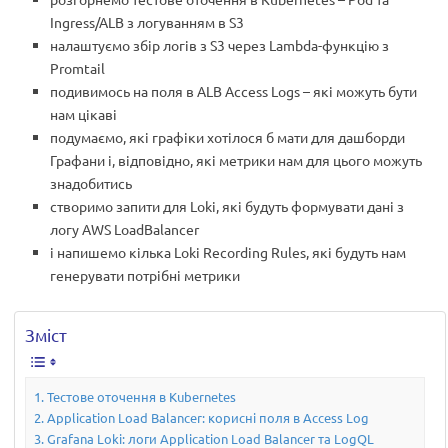
Ingress/ALB з логуванням в S3
налаштуємо збір логів з S3 через Lambda-функцію з
Promtail
подивимось на поля в ALB Access Logs – які можуть бути
нам цікаві
подумаємо, які графіки хотілося б мати для дашборди
Графани і, відповідно, які метрики нам для цього можуть
знадобитись
створимо запити для Loki, які будуть формувати дані з
логу AWS LoadBalancer
і напишемо кілька Loki Recording Rules, які будуть нам
генерувати потрібні метрики
Зміст
Тестове оточення в Kubernetes
Application Load Balancer: корисні поля в Access Log
Grafana Loki: логи Application Load Balancer та LogQL