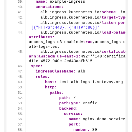
name:
 example-ingress
annotations:
    alb.ingress.kubernetes.io/
scheme:
 inte
    alb.ingress.kubernetes.io/
target-type:
    alb.ingress.kubernetes.io/
listen-ports
'[{"HTTPS":443}, {"HTTP":80}]'
    alb.ingress.kubernetes.io/
load-balance
attributes:
access_logs.s3.enabled=
true
,access_logs.s3.
alb-logs-test
    alb.ingress.kubernetes.io/
certificate-
arn:
aws:
acm:
us-east-1:
492
***
148
:certificate
d11e-
4572
-
940e-2
cd43aafb615
spec:
ingressClassName:
 alb
rules:
    - 
host:
 test-alb-logs-
1.
setevoy.org.ua
http:
paths:
          - 
path:
 /
pathType:
 Prefix
backend:
service:
name:
 nginx-demo-service
port:
number:
80