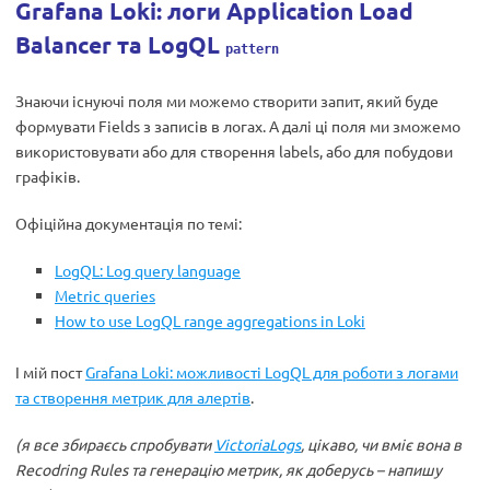
Grafana Loki: логи Application Load
Balancer та LogQL
pattern
Знаючи існуючі поля ми можемо створити запит, який буде
формувати Fields з записів в логах. А далі ці поля ми зможемо
використовувати або для створення labels, або для побудови
графіків.
Офіційна документація по темі:
LogQL: Log query language
Metric queries
How to use LogQL range aggregations in Loki
І мій пост
Grafana Loki: можливості LogQL для роботи з логами
та створення метрик для алертів
.
(я все збираєсь спробувати
VictoriaLogs
, цікаво, чи вміє вона в
Recodring Rules та генерацію метрик, як доберусь – напишу