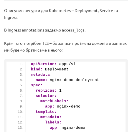
Описуємо ресурси для Kubernetes – Deployment, Service та
Ingress.
В Ingress annotations задаємо
.
access_logs
Крім того, потрібен TLS – бо записи про імена доменів в запитах
ми будемо брати саме з нього:
apiVersion:
 apps/v1
kind:
 Deployment
metadata:
name:
 nginx-demo-deployment
spec:
replicas:
1
selector:
matchLabels:
app:
 nginx-demo
template:
metadata:
labels:
app:
 nginx-demo