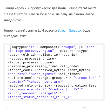
В кінці через
пропускаємо два поля –
та
<_>
classification
, бо я поки не бачу, де б воно могло
classification_reason
знадобитись.
Тепер повний запит в Loki разом з
Stream Selector
буде
виглядати так:
{
logtype=
"alb"
, component=
"devops"
}
 |= 
"test-
alb-logs.setevoy.org.ua"
|
 pattern `
<
type
>
<
date
>
<
elb_id
>
<
client_ip
>
<
pod_ip
>
<
request_processing_time
>
<
target_processing_time
>
<
response_processing_time
>
<
elb_code
>
<
target_code
>
<
received_bytes
>
<
sent_bytes
>
"
<request>"
"<user_agent>"
<
ssl_cipher
>
<
ssl_protocol
>
<
target_group_arn
>
"<trace_id>"
"
<domain>"
"<chosen_cert_arn>"
<
matched_rule_priority
>
<
request_creation_time
>
"<actions_executed>"
"<redirect_url>"
"
<error_reason>"
"<target>"
"
<target_status_code>"
"<_>"
"<_>"
`