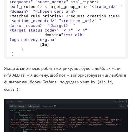
<request>"
"<user_agent>"
<
ssl_cipher
>
<
ssl_protocol
>
<
target_group_arn
>
"<trace_id>"
"
<domain>"
"<chosen_cert_arn>"
<
matched_rule_priority
>
<
request_creation_time
>
"<actions_executed>"
"<redirect_url>"
"
<error_reason>"
"<target>"
"
<target_status_code>"
"<_>"
"<_>"
`
|
 domain=
"test-alb-
logs.setevoy.org.ua"
[
1m
]
)
)
Якщо ж ми хочемо робити метрику, яка буде в лейблах мати
ім’я ALB та ім’я домену, щоб потім використовувати ці лейбли в
фільтрах дашборди Grafana – то додаємо
sum by (elb_id,
:
domain)