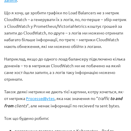
запити
.
Що я хочу, це зробити графіки по Load Balancers не з метрик
CloudWatch – а генерувати їх з логів, по, по-перше – збір метрик
з CloudWatch у Prometheus/VictoriaMetrics коштує грошей за
запити до CloudWatch, по-друге – з логів ми можемо отримати
набагато більше інформації, по-третє – метрики CloudWatch
мають обмеження, які ми можемо обійти з логами.
Наприклад, якщо до одного лоад-балансеру підключено кілька
доменів – то в метриках CloudWatch ми не побачимо на який
саме хост йшли запити, а з логів таку інформацію можемо
отримати.
Також деякі метрики не дають тієї картини, котру хочеться, як-
от метрика
, яка має значення по “
traffic
to and
ProcessedBytes
from
clients
“, але немає інформації по recieved та sent bytes.
Тож що будемо робити:
розгорнемо тестове оточення в Kubernetes – Pod та