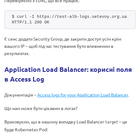
Перевіряємо з cURL, що все працює:
$ curl -I https://test-alb-logs.setevoy.org.ua
HTTP/1.1 200 OK
Є сенс додати Security Group, де закрити доступ усім крім
вашого IP – щоб під час тестування бути впевненим в
результатах.
Application Load Balancer: корисні поля
в Access Log
Документація –
Access logs for your Application Load Balancer
.
Що нам може бути цікавим в логах?
Враховуємо, що в нашому випадку Load Balancer
– це
target
буде Kubernetes Pod: