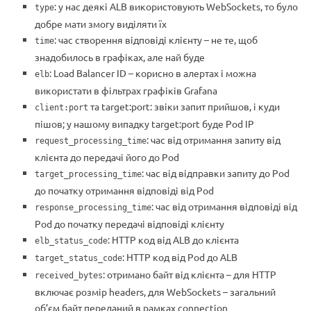
: у нас деякі ALB використовують WebSockets, то було
type
добре мати змогу виділяти їх
: час створення відповіді клієнту – не те, щоб
time
знадобилось в графіках, але най буде
: Load Balancer ID – корисно в алертах і можна
elb
використати в фільтрах графіків Grafana
та target:port: звіки запит прийшов, і куди
client:port
пішов; у нашому випадку target:port буде Pod IP
: час від отримання запиту від
request_processing_time
клієнта до передачі його до Pod
: час від відправки запиту до Pod
target_processing_time
до початку отримання відповіді від Pod
: час від отримання відповіді від
response_processing_time
Pod до початку передачі відповіді клієнту
: HTTP код від ALB до клієнта
elb_status_code
: HTTP код від Pod до ALB
target_status_code
: отримано байт від клієнта – для HTTP
received_bytes
включає розмір headers, для WebSockets – загальний
об’єм байт переданий в рамках connection