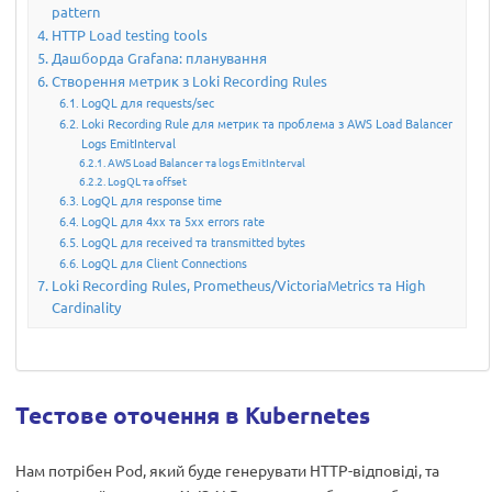
pattern
HTTP Load testing tools
Дашборда Grafana: планування
Створення метрик з Loki Recording Rules
LogQL для requests/sec
Loki Recording Rule для метрик та проблема з AWS Load Balancer
Logs EmitInterval
AWS Load Balancer та logs EmitInterval
LogQL та offset
LogQL для response time
LogQL для 4xx та 5xx errors rate
LogQL для received та transmitted bytes
LogQL для Client Connections
Loki Recording Rules, Prometheus/VictoriaMetrics та High
Cardinality
Тестове оточення в Kubernetes
Нам потрібен Pod, який буде генерувати HTTP-відповіді, та