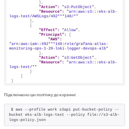
}
,
"Action":
"s3:PutObject"
,
"Resource":
"arn:aws:s3:::eks-alb-
logs-test/AWSLogs/492***148/*"
}
,
{
"Effect":
"Allow"
,
"Principal":
{
"AWS":
"arn:aws:iam::492***148:role/grafana-atlas-
monitoring-ops-1-28-loki-logger-devops-alb"
}
,
"Action":
"s3:GetObject"
,
"Resource":
"arn:aws:s3:::eks-alb-
logs-test/*"
}
]
}
Підключаємо цю політику до корзини:
$ aws --profile work s3api put-bucket-policy --
bucket eks-alb-logs-test --policy file://s3-alb-
logs-policy.json