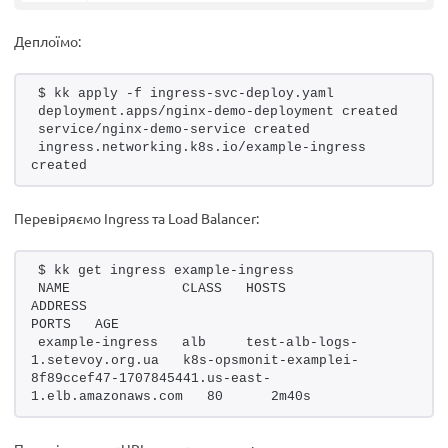
Деплоїмо:
$ kk apply -f ingress-svc-deploy.yaml 
deployment.apps/nginx-demo-deployment created
service/nginx-demo-service created
ingress.networking.k8s.io/example-ingress 
created
Перевіряємо Ingress та Load Balancer:
$ kk get ingress example-ingress
NAME              CLASS   HOSTS                          
ADDRESS                                                                   
PORTS   AGE
example-ingress   alb     test-alb-logs-
1.setevoy.org.ua   k8s-opsmonit-examplei-
8f89ccef47-1707845441.us-east-
1.elb.amazonaws.com   80      2m40s