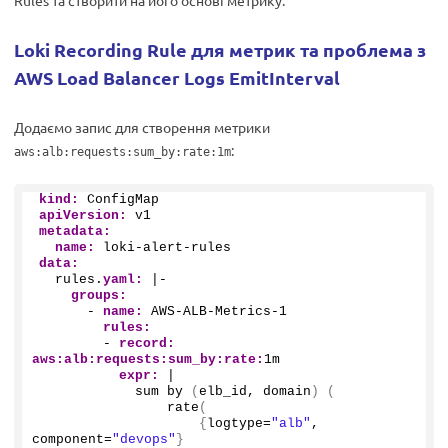
Rules та створити на його основі метрику.
Loki Recording Rule для метрик та проблема з
AWS Load Balancer Logs EmitInterval
Додаємо запис для створення метрики
:
aws:alb:requests:sum_by:rate:1m
kind:
 ConfigMap
apiVersion:
 v1
metadata:
name:
 loki-alert-rules
data:
  rules.
yaml:
 |-
groups:
      - 
name:
 AWS-ALB-Metrics-
1
rules:
        - 
record:
aws:
alb:
requests:
sum_by:
rate:
1m
expr:
 |
            sum by 
(
elb_id, domain
)
(
                rate
(
{
logtype=
"alb"
, 
component=
"devops"
}