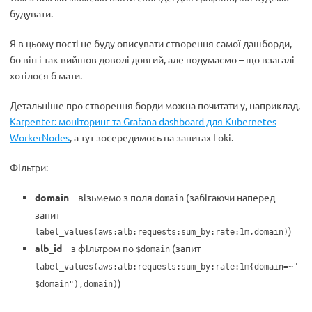
будувати.
Я в цьому пості не буду описувати створення самої дашборди,
бо він і так вийшов доволі довгий, але подумаємо – що взагалі
хотілося б мати.
Детальніше про створення борди можна почитати у, наприклад,
Karpenter: моніторинг та Grafana dashboard для Kubernetes
WorkerNodes
, а тут зосередимось на запитах Loki.
Фільтри:
domain
– візьмемо з поля
(забігаючи наперед –
domain
запит
)
label_values(aws:alb:requests:sum_by:rate:1m,domain)
alb_id
– з фільтром по
(запит
$domain
label_values(aws:alb:requests:sum_by:rate:1m{domain=~"
)
$domain"),domain)