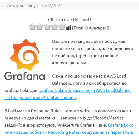
Автор
setevoy
|
10/02/2024
Click to rate this post!
[Total:
0
Average:
0
]
Взагалі не планував цей пост, думав
швиденько все зроблю, але швиденько
не вийшло, і треба трохи глибше
копнути цю тему.
Отже, про що мова: у нас є AWS Load
Balancers, логи з яких збираються до
Grafana Loki, див.
Grafana Loki: збираємо логи AWS LoadBalancer
з S3 за допомогою Promtail Lambda
.
В Loki маємо Recoding Rules і remote write, за допомогою чого
генеруємо деякі метрики, і записуємо їх до VictoriaMetrics,
звідки їх використовують VMAlert та Grafana – див.
Grafana Loki:
оптимізація роботи – Recording Rules, кешування та паралельні