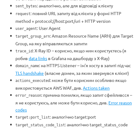
: аналогічно, але для відповіді клієнту
sent_bytes
: повний URL запиту від клієнта у формі HTTP
request
method + protocol://host:port/uri + HTTP version
: User Agent
user_agent
: Amazon Resource Name (ARN) для Target
target_group_arn
Group, на яку віправляються запити
: X-Ray ID – корисно, якщо ним користуєтесь (я
trace_id
робив
data links
в Grafana на дашборду з X-Ray)
: на HTTPS Listener – ім’я хосту в запиті під час
domain_name
TLS handshake
(власне домен, за яким звернувся клієнт)
: може бути корисним особливо якщо
actions_executed
використовується AWS WAF, див.
Actions taken
: причина помилки, якщо запит сфейливсся –
error_reason
я не користуюсь, але може бути корисно, див.
Error reason
codes
: аналогічно target:port
target:port_list
: аналогічно target_status_code
target_status_code_list