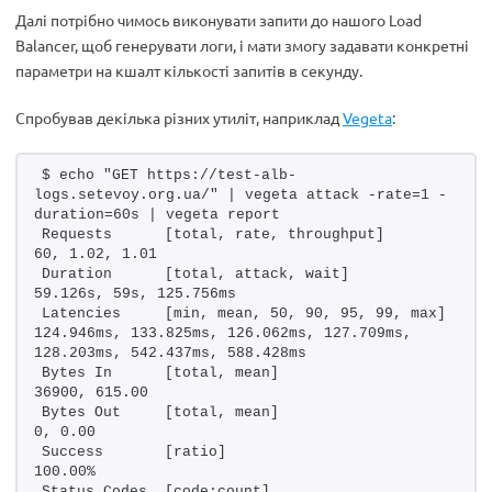
Далі потрібно чимось виконувати запити до нашого Load
Balancer, щоб генерувати логи, і мати змогу задавати конкретні
параметри на кшалт кількості запитів в секунду.
Спробував декілька різних утиліт, наприклад
Vegeta
:
$ echo "GET https://test-alb-
logs.setevoy.org.ua/" | vegeta attack -rate=1 -
duration=60s | vegeta report
Requests      [total, rate, throughput]         
60, 1.02, 1.01
Duration      [total, attack, wait]             
59.126s, 59s, 125.756ms
Latencies     [min, mean, 50, 90, 95, 99, max]  
124.946ms, 133.825ms, 126.062ms, 127.709ms, 
128.203ms, 542.437ms, 588.428ms
Bytes In      [total, mean]                     
36900, 615.00
Bytes Out     [total, mean]                     
0, 0.00
Success       [ratio]                           
100.00%
Status Codes  [code:count]                      