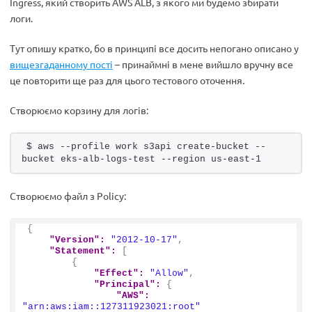
Ingress, який створить AWS ALB, з якого ми будемо збирати
логи.
Тут опишу кратко, бо в принципі все досить непогано описано у
вищезгаданному пості
– принаймні в мене вийшло вручну все
це повторити ще раз для цього тестового оточення.
Створюємо корзину для логів:
$ aws --profile work s3api create-bucket --
bucket eks-alb-logs-test --region us-east-1
Створюємо файл з Policy:
{
"Version":
"2012-10-17"
,
"Statement":
[
{
"Effect":
"Allow"
,
"Principal":
{
"AWS":
"arn:aws:iam::127311923021:root"