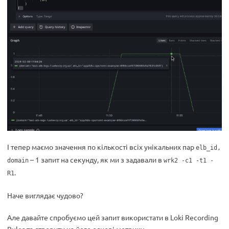
І тепер маємо значення по кількості всіх унікальних пар
elb_id,
– 1 запит на секунду, як ми з задавали в
domain
wrk2 -c1 -t1 -
.
R1
Наче виглядає чудово?
Але давайте спробуємо цей запит використати в Loki Recording