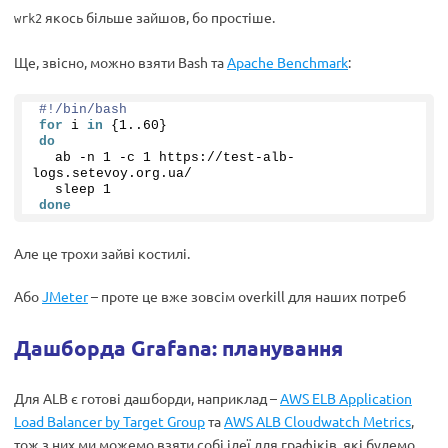
якось більше зайшов, бо простіше.
wrk2
Ще, звісно, можно взяти Bash та
Apache Benchmark
:
#!/bin/bash
for
 i 
in
 {1..
60
}
do
  ab -n 
1
 -c 
1
 https://test-alb-
logs.setevoy.org.ua/
  sleep 
1
done
Але це трохи зайві костилі.
Або
JMeter
– проте це вже зовсім overkill для наших потреб
Дашборда Grafana: планування
Для ALB є готові дашборди, наприклад –
AWS ELB Application
Load Balancer by Target Group
та
AWS ALB Cloudwatch Metrics
,
тож з них ми можемо взяти собі ідеї для графіків, які будемо