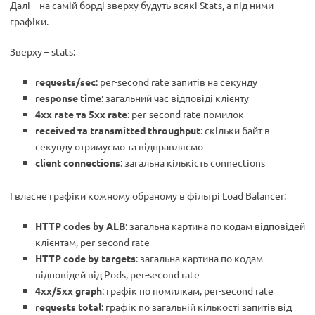
Далі – на самій борді зверху будуть всякі Stats, а під ними –
графіки.
Зверху – stats:
requests/sec
: per-second rate запитів на секунду
response time
: загальний час відповіді клієнту
4xx rate та 5xx rate
: per-second rate помилок
received та transmitted throughput
: скільки байт в
секунду отримуємо та відправляємо
client connections
: загальна кількість connections
І власне графіки кожному обраному в фільтрі Load Balancer:
HTTP codes by ALB
: загальна картина по кодам відповідей
клієнтам, per-second rate
HTTP code by targets
: загальна картина по кодам
відповідей від Pods, per-second rate
4xx/5xx graph
: графік по помилкам, per-second rate
requests total
: графік по загальній кількості запитів від