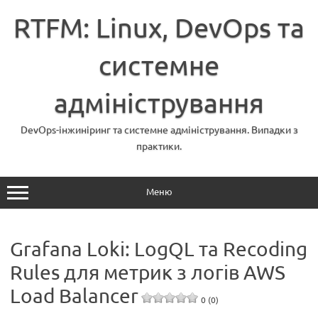
Перейти
до
RTFM: Linux, DevOps та
вмісту
системне
адміністрування
DevOps-інжиніринг та системне адміністрування. Випадки з
практики.
Меню
Grafana Loki: LogQL та Recoding
Rules для метрик з логів AWS
Load Balancer
0 (0)