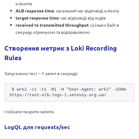
клієнтів
ALB response time
: загальний час відповіді клієнту
target response time
: час відповіді від подів
received та transmitted throughput
: скільки байт в
секунду отримуємо та відправляємо
Створення метрик з Loki Recording
Rules
Запускаємо тест – 1 запит в секунду:
$ wrk2 -c1 -t1 -R1 -H "User-Agent: wrk2" -d30m 
https://test-alb-logs-1.setevoy.org.ua/
І поїхали творити запити.
LogQL для requests/sec