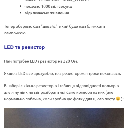
чекаємо 1000 мілісекунд
відключаємо живлення
Тепер зберемо сам “девайс”, який буде нам блимкати
лампочкою.
LED та резистор
Нам потрібен LED і резистор на 220 Ом.
Якщо з LED все зрозуміло, то з резистором я трохи покопався.
В наборі є кілька резисторів і таблиця відповідності кольорів –
але я ну ніяк не міг розібрати які саме кольори на них (але
нормально побачив, коли зробив цю фотку для цього посту
):