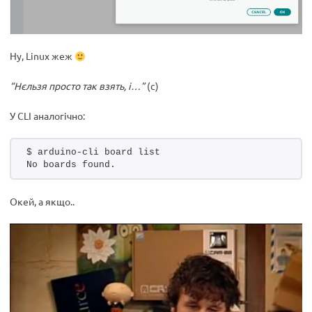
Ну, Linux жеж
“Нєльзя просто так взять, і…”
(с)
У CLI аналогічно:
$ arduino-cli board list
No boards found.
Окей, а якщо..