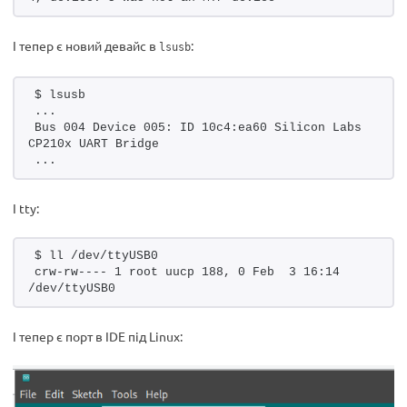
І тепер є новий девайс в
:
lsusb
$ lsusb
...
Bus 004 Device 005: ID 10c4:ea60 Silicon Labs 
CP210x UART Bridge
...
І tty:
$ ll /dev/ttyUSB0 
crw-rw---- 1 root uucp 188, 0 Feb  3 16:14 
/dev/ttyUSB0
І тепер є порт в IDE під Linux: