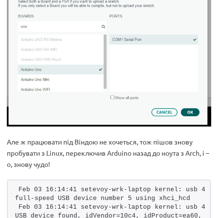
Але ж працювати під Віндою не хочеться, тож пішов знову
пробувати з Linux, переключив Arduino назад до ноута з Arch, і –
о, знову чудо!
Feb 03 16:14:41 setevoy-wrk-laptop kernel: usb 4-2: 
full-speed USB device number 5 using xhci_hcd
Feb 03 16:14:41 setevoy-wrk-laptop kernel: usb 4-2: 
USB device found, idVendor=10c4, idProduct=ea60, 