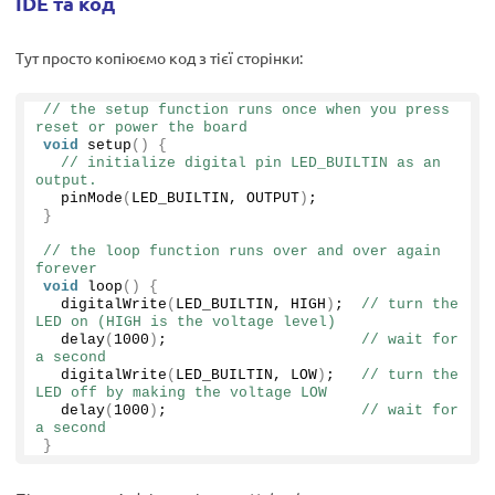
IDE та код
Тут просто копіюємо код з тієї сторінки:
// the setup function runs once when you press 
reset or power the board
void
setup
()
{
// initialize digital pin LED_BUILTIN as an 
output.
pinMode
(
LED_BUILTIN, OUTPUT
)
;
}
// the loop function runs over and over again 
forever
void
loop
()
{
digitalWrite
(
LED_BUILTIN, HIGH
)
;  
// turn the 
LED on (HIGH is the voltage level)
delay
(
1000
)
;                      
// wait for 
a second
digitalWrite
(
LED_BUILTIN, LOW
)
;   
// turn the 
LED off by making the voltage LOW
delay
(
1000
)
;                      
// wait for 
a second
}