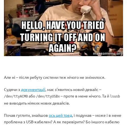
Але ні – після ребуту системи теж нічого не змінилося.
Судячи з
документації
, має з’явитись новий девайс –
або
– проте в мене нічого. Та й
/dev/ttyACM0
/dev/ttyUSBx
lsusb
не виводить ніяких нових девайсів.
Почав гуглити, знайшов
ось цей тред
, і подумав – може і в мене
проблема з USB-кабелем? А як перевірити? Бо іншого кабелю