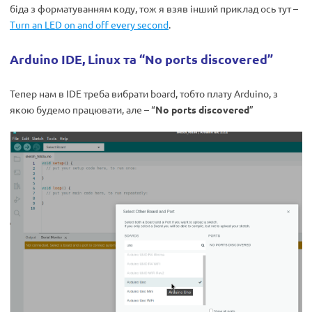
біда з форматуванням коду, тож я взяв інший приклад ось тут –
Turn an LED on and off every second
.
Arduino IDE, Linux та “No ports discovered”
Тепер нам в IDE треба вибрати board, тобто плату Arduino, з
якою будемо працювати, але – “
No ports discovered
”