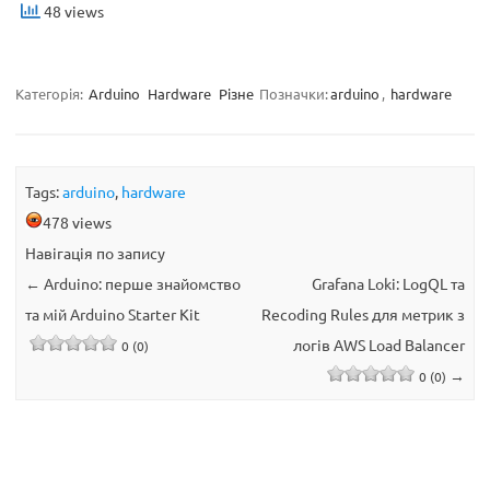
48 views
Категорія:
Arduino
Hardware
Різне
Позначки:
arduino
,
hardware
Tags:
arduino
,
hardware
478 views
Навігація по запису
←
Arduino: перше знайомство
Grafana Loki: LogQL та
та мій Arduino Starter Kit
Recoding Rules для метрик з
логів AWS Load Balancer
0 (0)
→
0 (0)