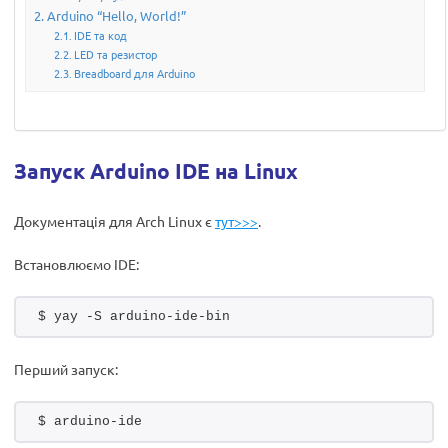
Arduino “Hello, World!”
IDE та код
LED та резистор
Breadboard для Arduino
Запуск Arduino IDE на Linux
Документація для Arch Linux є
тут>>>
.
Встановлюємо IDE:
$ yay -S arduino-ide-bin
Перший запуск:
$ arduino-ide