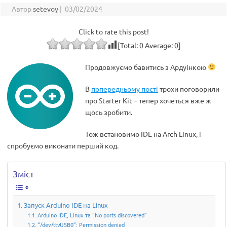
Автор
setevoy
|
03/02/2024
Click to rate this post!
[Total:
0
Average:
0
]
Продовжуємо бавитись з Ардуінкою
В
попередньому пості
трохи поговорили
про Starter Kit – тепер хочеться вже ж
щось зробити.
Тож встановимо IDE на Arch Linux, і
спробуємо виконати перший код.
Зміст
Запуск Arduino IDE на Linux
Arduino IDE, Linux та “No ports discovered”
“/dev/ttyUSB0”: Permission denied