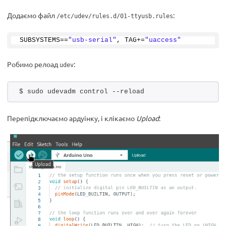
Додаємо файл
:
/etc/udev/rules.d/01-ttyusb.rules
SUBSYSTEMS==
"usb-serial"
, TAG+=
"uaccess"
Робимо релоад
:
udev
$ sudo udevadm control --reload
Перепідключаємо ардуінку, і клікаємо
Upload
: