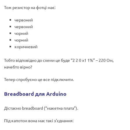
Тож резистор на фотці має:
червоний
червоний
чорний
чорний
коричневий
Тобто відповідно до схеми це буде “2 2 0 х1 1%” – 220 Ом,
начебто вірно?
Тепер спробуємо це все підключити.
Breadboard для Arduino
Дістаємо breadboard (“макетна плата”).
Під капотом вона має такі з’єднання: