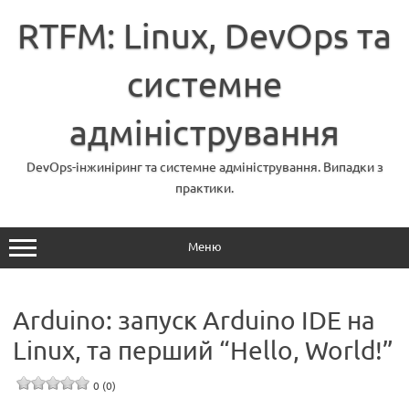
Перейти
до
RTFM: Linux, DevOps та
вмісту
системне
адміністрування
DevOps-інжиніринг та системне адміністрування. Випадки з
практики.
Меню
Arduino: запуск Arduino IDE на
Linux, та перший “Hello, World!”
0 (0)