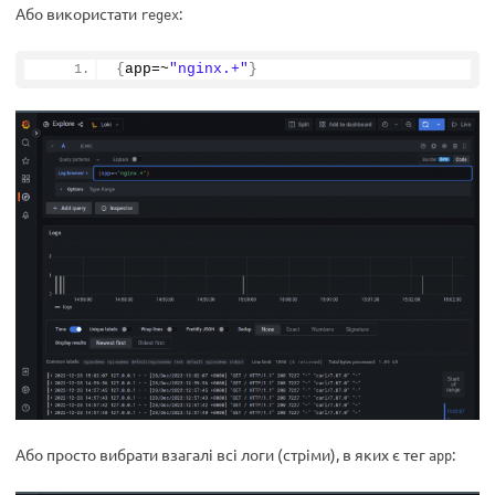
Або використати
:
regex
{
app=~
"nginx.+"
}
Або просто вибрати взагалі всі логи (стріми), в яких є тег
:
app