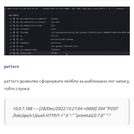
pattern
дозволяє сформувати лейбли за шаблонами лог-запису,
pattern
тобто строка:
10.0.7.188 – – [28/Dec/2022:15:27:04 +0000] 204 “POST
/loki/api/v1/push HTTP/1.1” 0 “-” “promtail/2.7.0” “-“