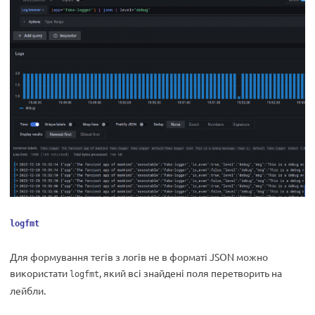
logfmt
Для формування тегів з логів не в форматі JSON можно
використати
, який всі знайдені поля перетворить на
logfmt
лейбли.