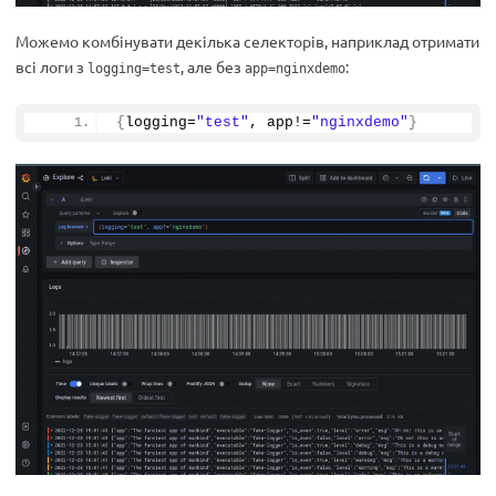
Можемо комбінувати декілька селекторів, наприклад отримати
всі логи з
, але без
:
logging=test
app=nginxdemo
{
logging=
"test"
, app!=
"nginxdemo"
}