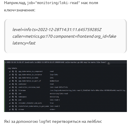
Наприклад,
має поля
job="monitoring/loki-read"
ключ=значення:
level=info ts=2022-12-28T14:31:11.645759285Z
caller=metrics.go:170 component=frontend org_id=fake
latency=fast
Які за допомогою
перетворяться на лейбли:
logfmt