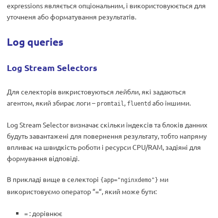
expressions являється опціональним, і використовуюється для
уточненя або форматування результатів.
Log queries
Log Stream Selectors
Для селекторів викристовуються лейбли, які задаються
агентом, який збирає логи –
,
або іншими.
promtail
fluentd
Log Stream Selector визначає скільки індексів та блоків данних
будуть завантажені для повернення результату, тобто напряму
впливає на швидкість роботи і ресурси CPU/RAM, задіяні для
формування відповіді.
В прикладі вище в селекторі
ми
{app="nginxdemo"}
використовуємо оператор “
“, який може бути:
=
: дорівнює
=