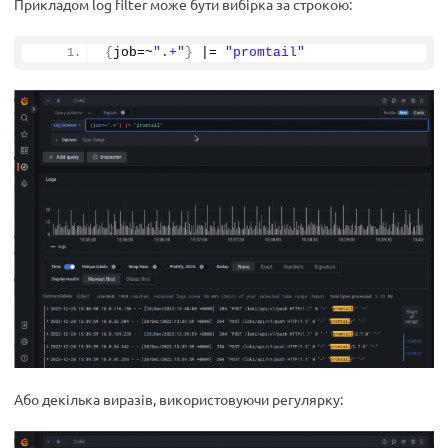
Прикладом log filter може бути вибірка за строкою:
{
job=~
".+"
}
 |= 
"promtail"
Або декілька виразів, використовуючи регулярку: