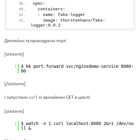
spec:
  containers:
  - name: fake-logger
    image: thorstenhans/fake-
logger:
0
.
0.2
Деплоїмо та прокидуємо порт:
[simterm]
1
$ kk port-forward svc/nginxdemo-service 8080:
80
[/simterm]
І запустимо
зі звичайним GET в циклі:
curl
[simterm]
1
$ watch -n 1 curl localhost:8080 2&>1 /dev/nu
ll &