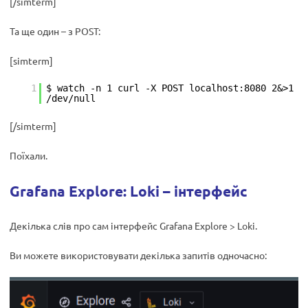
[/simterm]
Та ще один – з POST:
[simterm]
1
$ watch -n 1 curl -X POST localhost:8080 2&>1
/dev/null
[/simterm]
Поїхали.
Grafana Explore: Loki – інтерфейс
Декілька слів про сам інтерфейс Grafana Explore > Loki.
Ви можете використовувати декілька запитів одночасно: