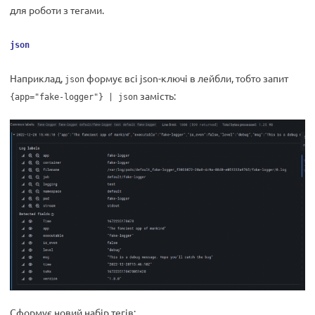
для роботи з тегами.
json
Наприклад,
формує всі json-ключі в лейбли, тобто запит
json
замість:
{app="fake-logger"} | json
Сформує новий набір тегів: