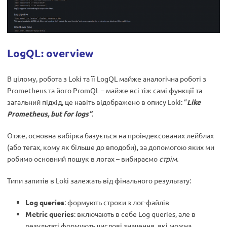
LogQL: overview
В цілому, робота з Loki та її LogQL майже аналогічна роботі з
Prometheus та його PromQL – майже всі тіж самі функції та
загальний підхід, це навіть відображено в опису Loki: “
Like
Prometheus, but for logs”
.
Отже, основна вибірка базується на проіндексованих лейблах
(або тегах, кому як більше до вподоби), за допомогою яких ми
робимо основний пошук в логах – вибираємо
стрім
.
Типи запитів в Loki залежать від фінального результату:
Log queries
: формують строки з лог-файлів
Metric queries
: включають в себе Log queries, але в
результаті формують числові значення, які можна