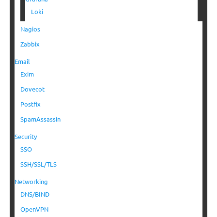
Loki
Nagios
Zabbix
Email
Exim
Dovecot
Postfix
SpamAssassin
Security
SSO
SSH/SSL/TLS
Networking
DNS/BIND
OpenVPN