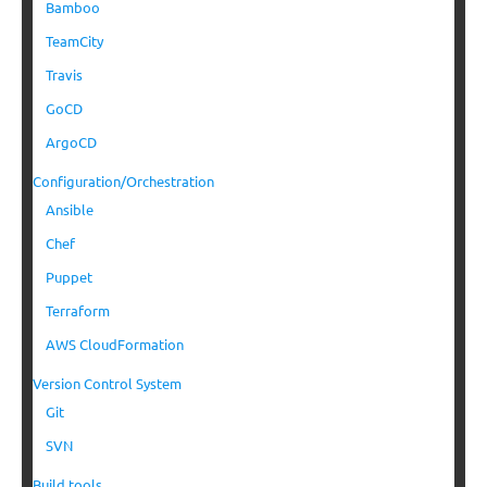
Bamboo
TeamCity
Travis
GoCD
ArgoCD
Configuration/Orchestration
Ansible
Chef
Puppet
Terraform
AWS CloudFormation
Version Control System
Git
SVN
Build tools