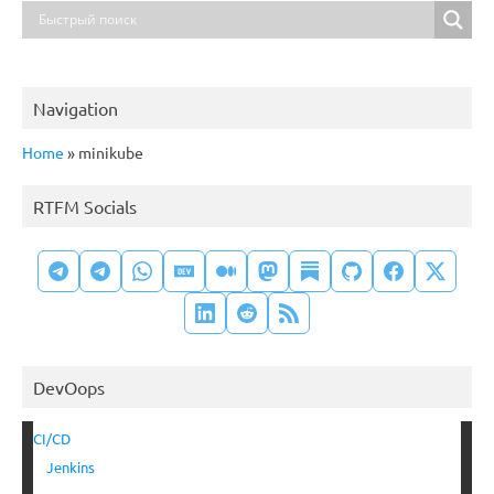
Navigation
Home
»
minikube
RTFM Socials
DevOops
CI/CD
Jenkins