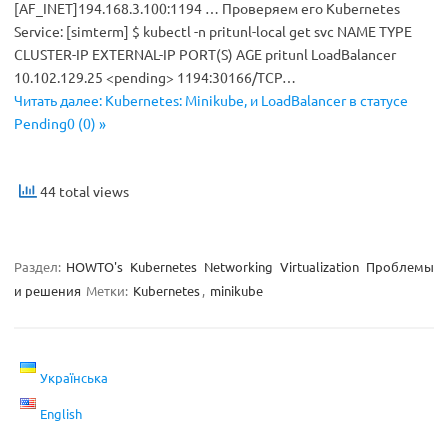
[AF_INET]194.168.3.100:1194 … Проверяем его Kubernetes
Service: [simterm] $ kubectl -n pritunl-local get svc NAME TYPE
CLUSTER-IP EXTERNAL-IP PORT(S) AGE pritunl LoadBalancer
10.102.129.25 <pending> 1194:30166/TCP…
Читать далее: Kubernetes: Minikube, и LoadBalancer в статусе
Pending0 (0) »
44 total views
Раздел:
HOWTO's
Kubernetes
Networking
Virtualization
Проблемы
и решения
Метки:
Kubernetes
,
minikube
Українська
English