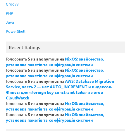
Groovy
PHP
Java
PowerShell
Recent Ratings
Голосовать
5
из
anonymous
на
NixOS: знайомство,
установка пакетів та конфігурація системи
Голосовать
5
из
anonymous
на
NixOS: знайомство,
установка пакетів та конфігурація системи
Голосовать
5
из
anonymous
на
AWS: Database Migration
Service, часть 2 — нет AUTO_INCREMENT и индексов.
Фиксы для «foreign key constraint fails» и логов
CloudWatch
Голосовать
5
из
anonymous
на
NixOS: знайомство,
установка пакетів та конфігурація системи
Голосовать
5
из
anonymous
на
NixOS: знайомство,
установка пакетів та конфігурація системи