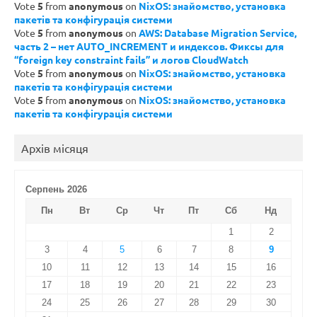
Vote
5
from
anonymous
on
NixOS: знайомство, установка
пакетів та конфігурація системи
Vote
5
from
anonymous
on
AWS: Database Migration Service,
часть 2 – нет AUTO_INCREMENT и индексов. Фиксы для
“foreign key constraint fails” и логов CloudWatch
Vote
5
from
anonymous
on
NixOS: знайомство, установка
пакетів та конфігурація системи
Vote
5
from
anonymous
on
NixOS: знайомство, установка
пакетів та конфігурація системи
Архів місяця
Серпень 2026
Пн
Вт
Ср
Чт
Пт
Сб
Нд
1
2
3
4
5
6
7
8
9
10
11
12
13
14
15
16
17
18
19
20
21
22
23
24
25
26
27
28
29
30