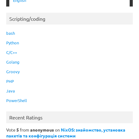
English
Scripting/coding
bash
Python
C/C++
Golang
Groovy
PHP
Java
PowerShell
Recent Ratings
Vote
5
from
anonymous
on
NixOS: знайомство, установка
пакетів та конфігурація системи