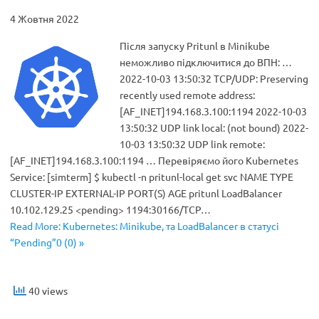
4 Жовтня 2022
Після запуску Pritunl в Minikube
неможливо підключитися до ВПН: …
2022-10-03 13:50:32 TCP/UDP: Preserving
recently used remote address:
[AF_INET]194.168.3.100:1194 2022-10-03
13:50:32 UDP link local: (not bound) 2022-
10-03 13:50:32 UDP link remote:
[AF_INET]194.168.3.100:1194 … Перевіряємо його Kubernetes
Service: [simterm] $ kubectl -n pritunl-local get svc NAME TYPE
CLUSTER-IP EXTERNAL-IP PORT(S) AGE pritunl LoadBalancer
10.102.129.25 <pending> 1194:30166/TCP…
Read More: Kubernetes: Minikube, та LoadBalancer в статусі
“Pending”0 (0) »
40 views