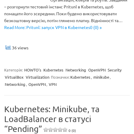
– розгорнути тестовий інстанс Pritunl в Kubernetes, щоб
помацати його зсередини. Поки будемо використовувати
безкоштовну версію, потім глянемо платну. Відмінності та…
Read More: Pritunl: запуск VPN в Kubernetes0 (0) »
36 views
Категорія:
HOWTO's
Kubernetes
Networking
OpenVPN
Security
VirtualBox
Virtualization
Позначки:
Kubernetes
,
minikube
,
Networking
,
OpenVPN
,
VPN
Kubernetes: Minikube, та
LoadBalancer в статусі
“Pending”
0 (0)