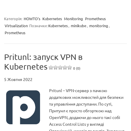
Категорія:
HOWTO's
Kubernetes
Monitoring
Prometheus
Virtualization
Позначки:
Kubernetes
,
minikube
,
monitoring
,
Prometheus
Pritunl: запуск VPN в
Kubernetes
0 (0)
5 Жовтня 2022
Pritunl – VPN-сервер з пачкою
додаткових можливостей для безпеки
та управління доступами. По суті,
Притунл є просто обгорткою над
OpenVPN, додаючи до нього такі собі
Access Control Lists у вигляді
Організацій, юзерів та роутів. Завдання