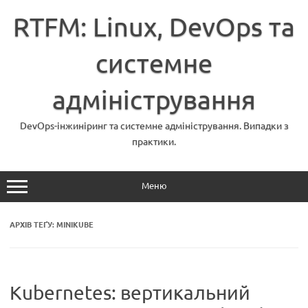
Перейти
до
RTFM: Linux, DevOps та
вмісту
системне
адміністрування
DevOps-інжиніринг та системне адміністрування. Випадки з
практики.
Меню
АРХІВ ТЕҐУ:
MINIKUBE
Kubernetes: вертикальний