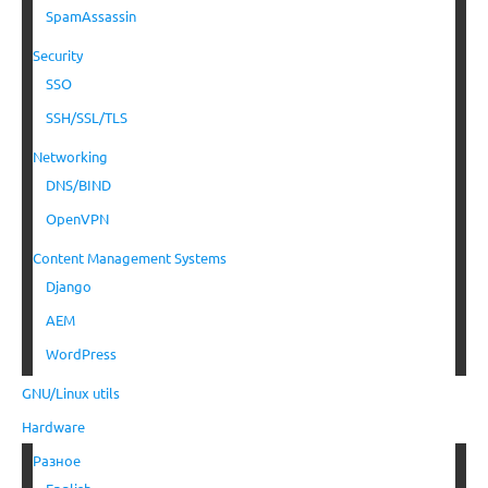
SpamAssassin
Security
SSO
SSH/SSL/TLS
Networking
DNS/BIND
OpenVPN
Content Management Systems
Django
AEM
WordPress
GNU/Linux utils
Hardware
Разное