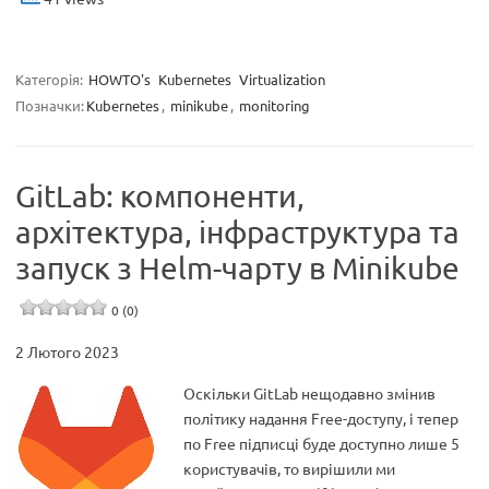
Категорія:
HOWTO's
Kubernetes
Virtualization
Позначки:
Kubernetes
,
minikube
,
monitoring
GitLab: компоненти,
архітектура, інфраструктура та
запуск з Helm-чарту в Minikube
0 (0)
2 Лютого 2023
Оскільки GitLab нещодавно змінив
політику надання Free-доступу, і тепер
по Free підписці буде доступно лише 5
користувачів, то вирішили ми