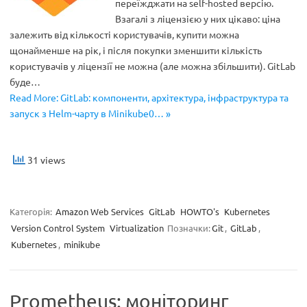
переїжджати на self-hosted версію.
Взагалі з ліцензією у них цікаво: ціна
залежить від кількості користувачів, купити можна
щонайменше на рік, і після покупки зменшити кількість
користувачів у ліцензії не можна (але можна збільшити). GitLab
буде…
Read More: GitLab: компоненти, архітектура, інфраструктура та
запуск з Helm-чарту в Minikube0… »
31 views
Категорія:
Amazon Web Services
GitLab
HOWTO's
Kubernetes
Version Control System
Virtualization
Позначки:
Git
,
GitLab
,
Kubernetes
,
minikube
Prometheus: моніторинг