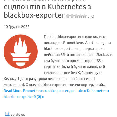
ендпоінтів в Kubernetes з
blackbox-exporter
0 (0)
10 Грудня 2022
Про blackbox-exporter я вже колись
писав, див. Prometheus: Alertmanager и
blackbox-exporter – проверка срока
действия SSL и нотификация в Slack, але
там було чисто про моніторинг SSL-
сертіфікатів, та й було то давно, та й
сетапилось все без Кубернетісу та
Хельму. Цього разу трохи детальніше про його сетап і
можливості. Отже, blackbox-exporter – це експортер, який…
Read More: Prometheus: моніторинг ендпоінтів в Kubernetes з
blackbox-exporter0 (0) »
50 views