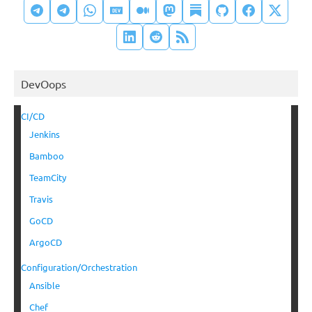
DevOops
CI/CD
Jenkins
Bamboo
TeamCity
Travis
GoCD
ArgoCD
Configuration/Orchestration
Ansible
Chef