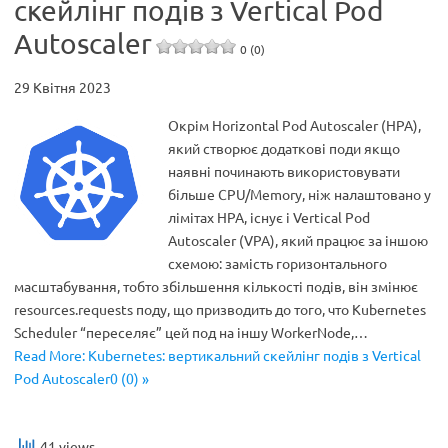
скейлінг подів з Vertical Pod
Autoscaler
0 (0)
29 Квітня 2023
Окрім Horizontal Pod Autoscaler (HPA),
який створює додаткові поди якщо
наявні починають використовувати
більше CPU/Memory, ніж налаштовано у
лімітах HPA, існує і Vertical Pod
Autoscaler (VPA), який працює за іншою
схемою: замість горизонтального
масштабування, тобто збільшення кількості подів, він змінює
resources.requests поду, що призводить до того, что Kubernetes
Scheduler “переселяє” цей под на іншу WorkerNode,…
Read More: Kubernetes: вертикальний скейлінг подів з Vertical
Pod Autoscaler0 (0) »
41 views