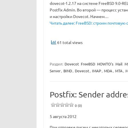
dovecot-1.2.17 на системе FreeBSD 9.0-R
Postfix Admin. Во второй — процесс устан
и настройки Dovecot. Начнем…
Читать далее: FreeBSD: строим почтовую 
61 total views
Раздел:
Dovecot
FreeBSD
HOWTO's
Mail
M
Server
,
BIND
,
Dovecot
,
IMAP
,
MDA
,
MTA
,
Postfix: Sender addre
0 (0)
5 августа 2012
При отправке писем с некоторых серверов( 