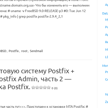
A
tname.domain.org.ua
> Что бы изменить его — выполним
а: # uname -v FreeBSD 9.0-RELEASE-p3 #0: Tue Jun 12
Dat
kg_info | grep postfix postfix-2.9.4_2,1
M
P
A
R
M
eBSD
,
Postfix
,
root
,
Sendmail
L
Mon
товую систему Postfix +
P
stfix Admin, часть 2 —
G
а Postfix.
0 (0)
N
Z
етья часть тут>>>. Приступаем к установке MTA Postfix: #