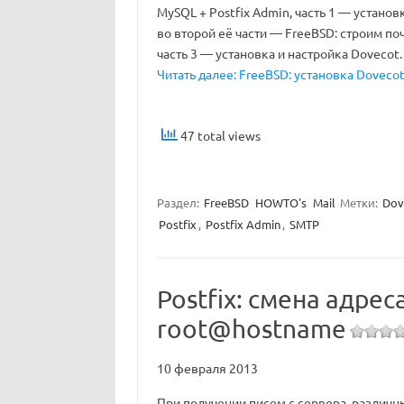
MySQL + Postfix Admin, часть 1 — установ
во второй её части — FreeBSD: строим поч
часть 3 — установка и настройка Dovecot.
Читать далее: FreeBSD: установка Dovecot
47 total views
Раздел:
FreeBSD
HOWTO's
Mail
Метки:
Dov
Postfix
,
Postfix Admin
,
SMTP
Postfix: смена адре
root@hostname
10 февраля 2013
При получении писем с сервера, различн