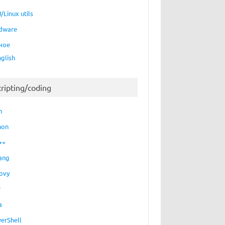
/Linux utils
dware
ное
nglish
cripting/coding
h
hon
++
ang
ovy
P
a
erShell