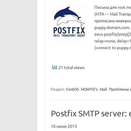
Письма для root п
(MTA — Mail Transp
прописана неверна
puppy.domain.com. 
zeus postfix/smtp[
relay=none, delay=1
(connect to puppy.
21 total views
Раздел:
CentOS
HOWTO's
Mail
Проблемы 
Postfix SMTP server: 
10 июня 2013