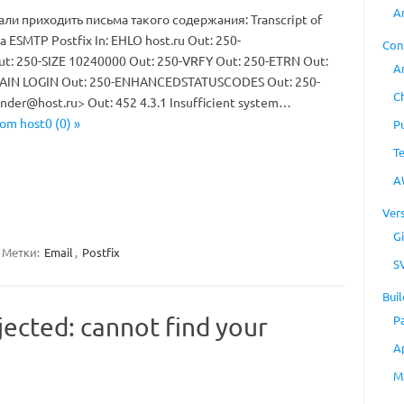
A
ли приходить письма такого содержания: Transcript of
ua ESMTP Postfix In: EHLO host.ru Out: 250-
Con
Out: 250-SIZE 10240000 Out: 250-VRFY Out: 250-ETRN Out:
A
AIN LOGIN Out: 250-ENHANCEDSTATUSCODES Out: 250-
C
ender@host.ru
> Out: 452 4.3.1 Insufficient system…
rom host0 (0) »
P
T
A
Ver
Gi
Метки:
Email
,
Postfix
S
Buil
ejected: cannot find your
P
A
M