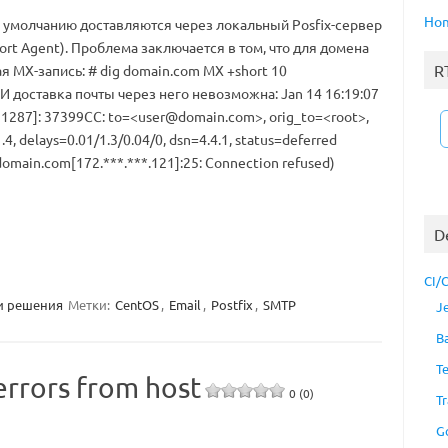
Ho
о умолчанию доставляются через локальный Posfix-сервер
ort Agent). Проблема заключается в том, что для домена
R
я МХ-запись: # dig domain.com MX +short 10
И доставка почты через него невозможна: Jan 14 16:19:07
21287]: 37399CC: to=<
user@domain.com
>, orig_to=<root>,
.4, delays=0.01/1.3/0.04/0, dsn=4.4.1, status=deferred
domain.com[172.***.***.121]:25: Connection refused)
D
CI/
и решения
Метки:
CentOS
,
Email
,
Postfix
,
SMTP
J
B
T
errors from host
0 (0)
Tr
G