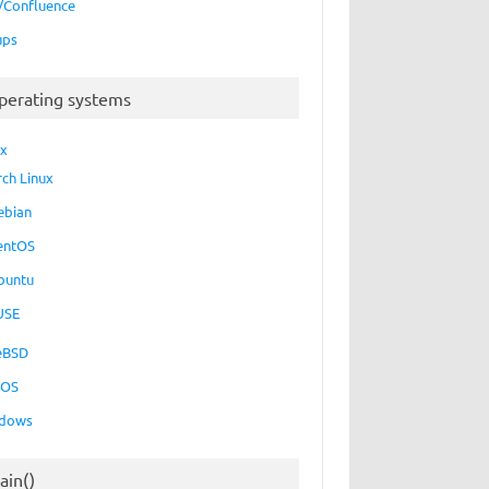
a/Confluence
ups
perating systems
ux
rch Linux
ebian
entOS
buntu
USE
eBSD
cOS
dows
ain()