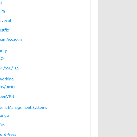
il
xim
ovecot
ostfix
pamAssassin
rity
SO
SH/SSL/TLS
working
NS/BIND
penVPN
tent Management Systems
jango
EM
ordPress