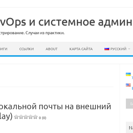
DevOps и системное адми
рирование. Случаи из практики.
НИГИ
ССЫЛКИ
ABOUT
КАРТА САЙТА
РУССКИЙ
локальной почты на внешний
lay)
0 (0)
N