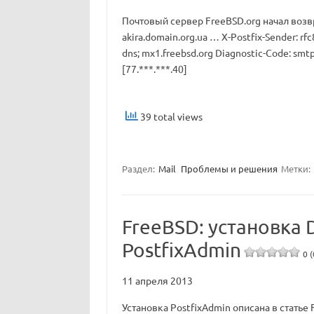
Почтовый сервер FreeBSD.org начал возвр
akira.domain.org.ua … X-Postfix-Sender: r
dns; mx1.freebsd.org Diagnostic-Code: smtp;
[77.***.***.40]
39 total views
Раздел:
Mail
Проблемы и решения
Метки:
FreeBSD: установка 
PostfixAdmin
0 (
11 апреля 2013
Установка PostfixAdmin описана в статье 