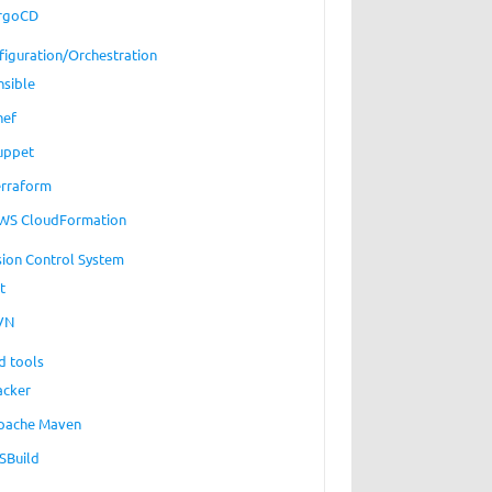
rgoCD
figuration/Orchestration
nsible
hef
uppet
erraform
WS CloudFormation
sion Control System
t
VN
d tools
acker
pache Maven
SBuild