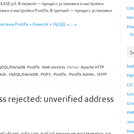
ELEASE-p3. В первой — процесс установки и настройки
GNU
овки и настройки Postfix. В третьей — процесс установки
Har
систему Postfix + Dovecot + MySQL +… »
Раз
E
S
bas
ySQL/MariaDB
Postfix
Web-services
Метки:
Apache HTTP
MUA
,
MySQL/MariaDB
,
POP3
,
Postfix
,
Postfix Admin
,
SMTP
Pyt
C/C
Gol
ss rejected: unverified address
Gro
PH
Jav
Pow
ukr.net, volia.com, mail.ru) письмо не доставлялось, и в