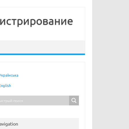
нистрирование
Українська
English
avigation