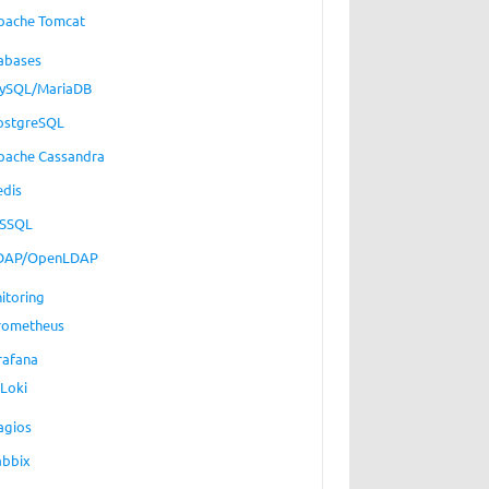
pache Tomcat
abases
ySQL/MariaDB
ostgreSQL
pache Cassandra
edis
SSQL
DAP/OpenLDAP
itoring
rometheus
rafana
Loki
agios
abbix