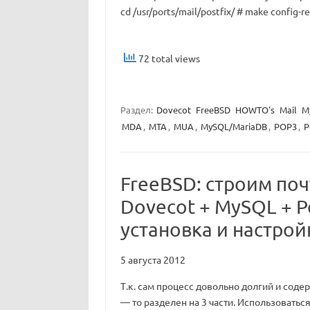
cd /usr/ports/mail/postfix/ # make config-r
72 total views
Раздел:
Dovecot
FreeBSD
HOWTO's
Mail
M
MDA
,
MTA
,
MUA
,
MySQL/MariaDB
,
POP3
,
P
FreeBSD: строим поч
Dovecot + MySQL + Po
установка и настройк
5 августа 2012
Т.к. сам процесс довольно долгий и сод
— то разделен на 3 части. Использоваться б