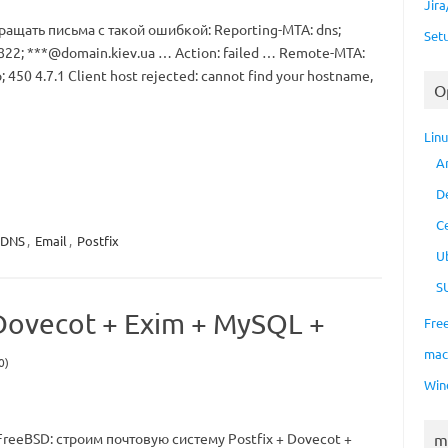
Jir
ащать письма с такой ошибкой: Reporting-MTA: dns;
Set
fc822; ***@domain.kiev.ua … Action: failed … Remote-MTA:
 450 4.7.1 Client host rejected: cannot find your hostname,
O
Lin
A
D
C
DNS
,
Email
,
Postfix
U
S
Dovecot + Exim + MySQL +
Fre
ma
0)
Win
m
FreeBSD: строим почтовую систему Postfix + Dovecot +