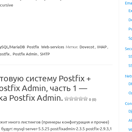
Ema
ecursive
E
D
P
S
ySQL/MariaDB
Postfix
Web-services
Метки:
Dovecot
,
IMAP
,
Secu
ostfix
,
Postfix Admin
,
SMTP
S
S
Net
товую систему Postfix +
D
stfix Admin, часть 1 —
O
а Postfix Admin.
0 (0)
Con
D
A
ержит много листингов (примеры конфигурация и прочее)
удут: mysql-server-5.5.25 postfixadmin-2.3.5 postfix-2.9.3,1
W