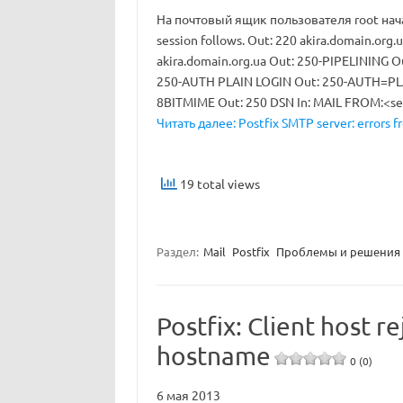
На почтовый ящик пользователя root нача
session follows. Out: 220 akira.domain.org.
akira.domain.org.ua Out: 250-PIPELINING 
250-AUTH PLAIN LOGIN Out: 250-AUTH=PL
8BITMIME Out: 250 DSN In: MAIL FROM:<
s
Читать далее: Postfix SMTP server: errors f
19 total views
Раздел:
Mail
Postfix
Проблемы и решения
Postfix: Client host r
hostname
0 (0)
6 мая 2013