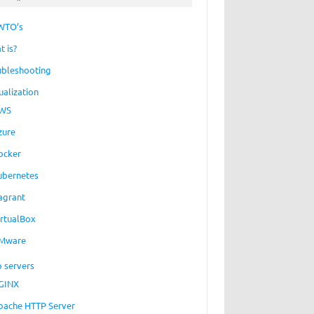
WTO’s
t is?
ubleshooting
ualization
WS
zure
ocker
ubernetes
agrant
irtualBox
Mware
 servers
GINX
pache HTTP Server