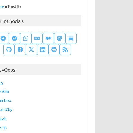
me
»
Postfix
TFM Socials
evOops
CD
enkins
amboo
eamCity
avis
oCD