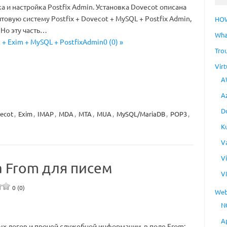
ка и настройка Postfix Admin. Установка Dovecot описана
товую систему Postfix + Dovecot + MySQL + Postfix Admin,
HO
 Но эту часть…
Wha
 + Exim + MySQL + PostfixAdmin0 (0) »
Tro
Virt
A
A
D
ecot
,
Exim
,
IMAP
,
MDA
,
MTA
,
MUA
,
MySQL/MariaDB
,
POP3
,
K
V
V
са From для писем
V
0 (0)
Web
N
A
ых логов и прочей служебной информации, в поле From: