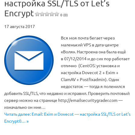
настройка SSL/TLS от Let’s
Encrypt
0 (0)
17 августа 2017
Вся моя почта бегает через
маленький VPS в дата-центре
«Воля». Настроена она была ещё
в 07/12/2014 и до сих пор работает
отлично (CentOS: установка и
настройка Dovecot 2 + Exim +
ClamAV + Postfixadmin). Один
недостаток — тогда я поленился
добавить SSL/TLS, что недавно и исправил. Проверить почтовый
сервер можно на странице http://emailsecuritygrader.com —
изначально он мне…
Читать далее: Email: Exim и Dovecot — настройка SSL/TLS от Let’s
Encrypt0… »