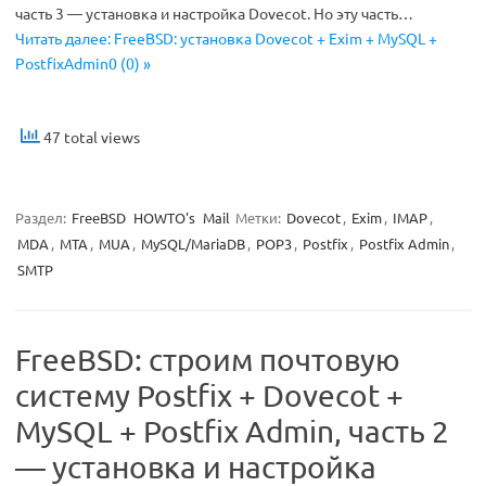
часть 3 — установка и настройка Dovecot. Но эту часть…
Читать далее: FreeBSD: установка Dovecot + Exim + MySQL +
PostfixAdmin0 (0) »
47 total views
Раздел:
FreeBSD
HOWTO's
Mail
Метки:
Dovecot
,
Exim
,
IMAP
,
MDA
,
MTA
,
MUA
,
MySQL/MariaDB
,
POP3
,
Postfix
,
Postfix Admin
,
SMTP
FreeBSD: строим почтовую
систему Postfix + Dovecot +
MySQL + Postfix Admin, часть 2
— установка и настройка