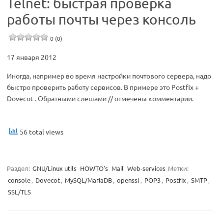
Telnet: быстрая проверка
работы почты через консоль
0 (0)
17 января 2012
Иногда, например во время настройки почтового сервера, надо
быстро проверить работу сервисов. В примере это Postfix +
Dovecot . Обратными слешами // отмечены комментарии.
56 total views
Раздел:
GNU/Linux utils
HOWTO's
Mail
Web-services
Метки:
console
,
Dovecot
,
MySQL/MariaDB
,
openssl
,
POP3
,
Postfix
,
SMTP
,
SSL/TLS