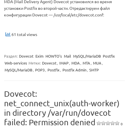
MDA (Mail Delivery Agent) Dovecot установился во время
установки Postfix во второй части. Отредактируем файл
конфигурации Dovecot — /usr/local/etc/dovecot.conf:
61 total views
Раздел:
Dovecot
Exim
HOWTO's
Mail
MySQL/MariaDB
Postfix
Web-services
Метки:
Dovecot
,
IMAP
,
MDA
,
MTA
,
MUA
,
MySQL/MariaDB
,
POP3
,
Postfix
,
Postfix Admin
,
SMTP
Dovecot:
net_connect_unix(auth-worker)
in directory /var/run/dovecot
failed: Permission denied
0