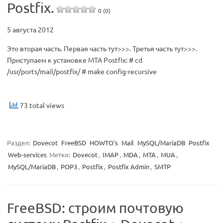
Postfix.
0 (0)
5 августа 2012
Это вторая часть. Первая часть тут>>>. Третья часть тут>>>.
Приступаем к установке MTA Postfix: # cd
/usr/ports/mail/postfix/ # make config-recursive
73 total views
Раздел:
Dovecot
FreeBSD
HOWTO's
Mail
MySQL/MariaDB
Postfix
Web-services
Метки:
Dovecot
,
IMAP
,
MDA
,
MTA
,
MUA
,
MySQL/MariaDB
,
POP3
,
Postfix
,
Postfix Admin
,
SMTP
FreeBSD: строим почтовую