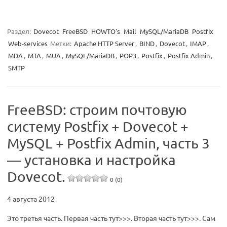
Раздел:
Dovecot
FreeBSD
HOWTO's
Mail
MySQL/MariaDB
Postfix
Web-services
Метки:
Apache HTTP Server
,
BIND
,
Dovecot
,
IMAP
,
MDA
,
MTA
,
MUA
,
MySQL/MariaDB
,
POP3
,
Postfix
,
Postfix Admin
,
SMTP
FreeBSD: строим почтовую
систему Postfix + Dovecot +
MySQL + Postfix Admin, часть 3
— установка и настройка
Dovecot.
0 (0)
4 августа 2012
Это третья часть. Первая часть тут>>>. Вторая часть тут>>>. Сам