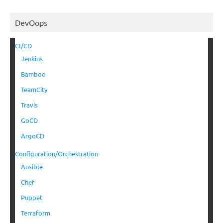
DevOops
CI/CD
Jenkins
Bamboo
TeamCity
Travis
GoCD
ArgoCD
Configuration/Orchestration
Ansible
Chef
Puppet
Terraform