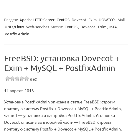
Раздел:
Apache HTTP Server
CentOS
Dovecot
Exim
HOWTO's
Mail
UNIX/Linux
Web-services
Метки:
CentOS
,
Dovecot
,
Exim
,
MTA
,
Postfix Admin
FreeBSD: установка Dovecot +
Exim + MySQL + PostfixAdmin
0 (0)
11 апреля 2013
Установка PostfixAdmin описана в статье FreeBSD: строим
почтовую систему Postfix + Dovecot + MySQL + Postfix Admin,
часть 1 — установка и настройка Postfix Admin. Установка
Dovecot описана во второй её части — FreeBSD: строим
почтовую систему Postfix + Dovecot + MySQL + Postfix Admin,