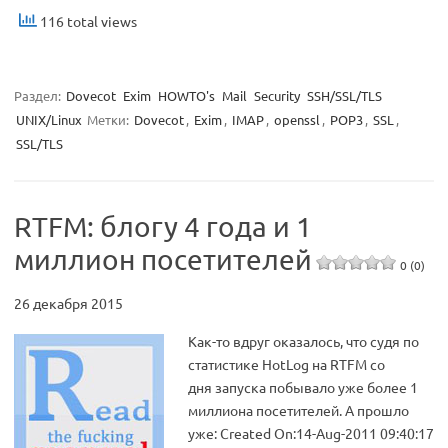
116 total views
Раздел:
Dovecot
Exim
HOWTO's
Mail
Security
SSH/SSL/TLS
UNIX/Linux
Метки:
Dovecot
,
Exim
,
IMAP
,
openssl
,
POP3
,
SSL
,
SSL/TLS
RTFM: блогу 4 года и 1
миллион посетителей
0 (0)
26 декабря 2015
Как-то вдруг оказалось, что судя по
статистике HotLog на RTFM со
дня запуска побывало уже более 1
миллиона посетителей. А прошло
уже: Created On:14-Aug-2011 09:40:17