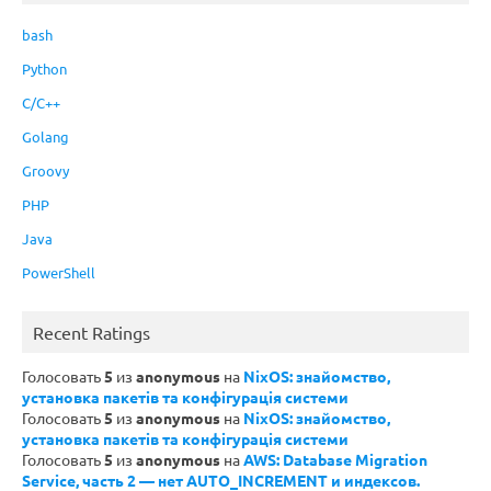
bash
Python
C/C++
Golang
Groovy
PHP
Java
PowerShell
Recent Ratings
Голосовать
5
из
anonymous
на
NixOS: знайомство,
установка пакетів та конфігурація системи
Голосовать
5
из
anonymous
на
NixOS: знайомство,
установка пакетів та конфігурація системи
Голосовать
5
из
anonymous
на
AWS: Database Migration
Service, часть 2 — нет AUTO_INCREMENT и индексов.