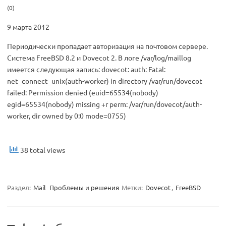
(0)
9 марта 2012
Периодически пропадает авторизация на почтовом сервере.
Система FreeBSD 8.2 и Dovecot 2. В логе /var/log/maillog
имеется следующая запись: dovecot: auth: Fatal:
net_connect_unix(auth-worker) in directory /var/run/dovecot
failed: Permission denied (euid=65534(nobody)
egid=65534(nobody) missing +r perm: /var/run/dovecot/auth-
worker, dir owned by 0:0 mode=0755)
38 total views
Раздел:
Mail
Проблемы и решения
Метки:
Dovecot
,
FreeBSD