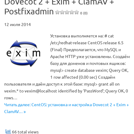
Dovecot 2 + Exim + ClamAV +
Postfixadmin
0 (0)
12 июля 2014
Установка выполняется на: # cat
/etc/redhat-release CentOS release 6.5
(Final) Предполагается, что MySQL и
Apache HTTP уже установлены. Создаём
базу для доменов и почтовых ящиков:
mysql> create database vexim; Query OK,
1 row affected (0.00 sec) Создаём
пользователя и даём доступ к этой базе: mysql> grant all on
vexim.* to vexim@localhost identified by ‘PassWord’; Query OK, 0
rows…
Читать далее: CentOS: установка и настройка Dovecot 2 + Exim +
ClamAV… »
66 total views