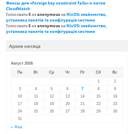
Фиксы для «foreign key constraint fails» и логов
CloudWatch
Голосовать
5
из
anonymous
на
NixOS: знайомство,
установка пакетів та конфігурація системи
Голосовать
5
из
anonymous
на
NixOS: знайомство,
установка пакетів та конфігурація системи
Архив месяца
Август 2026
Пн
Вт
Ср
Чт
Пт
Сб
Вс
1
2
3
4
5
6
7
8
9
10
11
12
13
14
15
16
17
18
19
20
21
22
23
24
25
26
27
28
29
30
31
« Фев