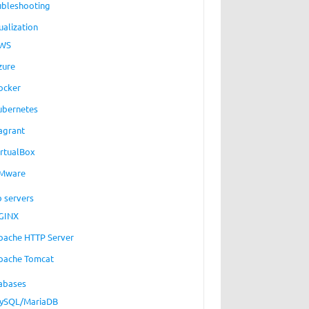
ubleshooting
ualization
WS
zure
ocker
ubernetes
agrant
irtualBox
Mware
 servers
GINX
pache HTTP Server
pache Tomcat
abases
ySQL/MariaDB