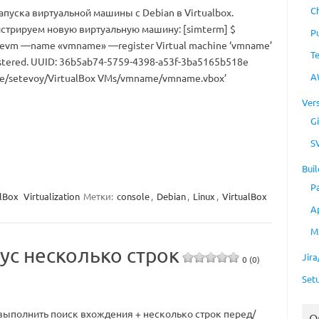
C
пуска виртуальной машины с Debian в Virtualbox.
стрируем новую виртуальную машину: [simterm] $
P
evm —name «vmname» —register Virtual machine ‘vmname’
T
gistered. UUID: 36b5ab74-5759-4398-a53f-3ba5165b518e
A
home/setevoy/VirtualBox VMs/vmname/vmname.vbox’
Ver
Gi
S
Buil
P
alBox
Virtualization
Метки:
console
,
Debian
,
Linux
,
VirtualBox
A
M
нус несколько строк
Jir
0 (0)
Set
выполнить поиск вхождения + несколько строк перед/
O