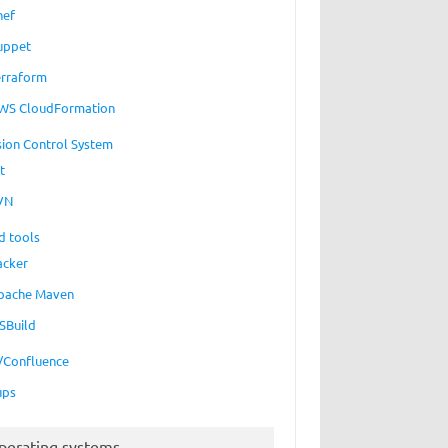
hef
uppet
erraform
WS CloudFormation
sion Control System
t
VN
d tools
acker
pache Maven
SBuild
a/Confluence
ups
perating systems