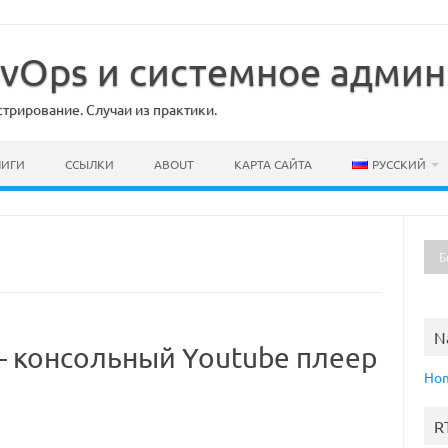
DevOps и системное адми
рирование. Случаи из практики.
НИГИ
ССЫЛКИ
ABOUT
КАРТА САЙТА
РУССКИЙ
N
 — консольный Youtube плеер
Ho
R