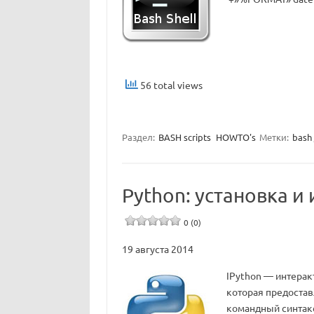
56 total views
Раздел:
BASH scripts
HOWTO's
Метки:
bash
Python: установка и
0 (0)
19 августа 2014
IPython — интерак
которая предоста
командный синтакс