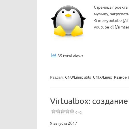
Страница проекта н
музыку, загружать
-S mps-youtube [/s
youtube-dl [/simte
35 total views
Раздел:
GNU/Linux utils
UNIX/Linux
Разное
Virtualbox: создание
0 (0)
9 августа 2017