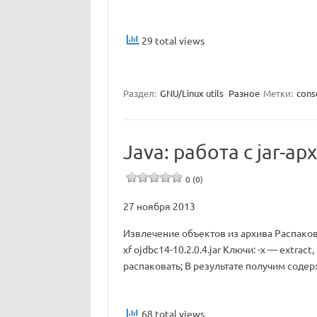
29 total views
Раздел:
GNU/Linux utils
Разное
Метки:
cons
Java: работа с jar-а
0 (0)
27 ноября 2013
Извлечение объектов из архива Распаковат
xf ojdbc14-10.2.0.4.jar Ключи: -x — extrac
распаковать; В результате получим содержи
68 total views