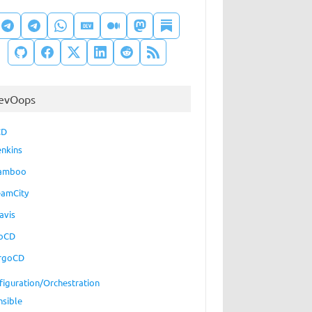
evOops
CD
enkins
amboo
eamCity
avis
oCD
rgoCD
figuration/Orchestration
nsible