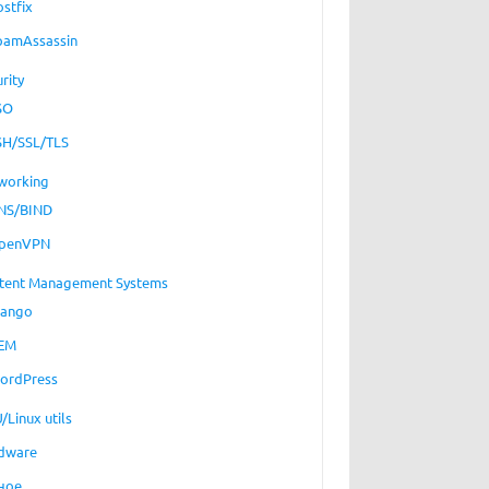
ostfix
pamAssassin
rity
SO
SH/SSL/TLS
working
NS/BIND
penVPN
tent Management Systems
jango
EM
ordPress
/Linux utils
dware
ное