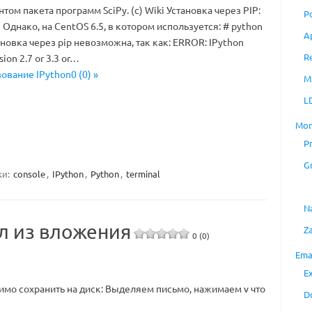
ом пакета программ SciPy. (c) Wiki Установка через PIP:
P
on Однако, на CentOS 6.5, в котором используется: # python
A
тановка через pip невозможна, так как: ERROR: IPython
R
sion 2.7 or 3.3 or…
зование IPython0 (0) »
M
L
Mon
P
G
ки:
console
,
IPython
,
Python
,
terminal
N
йл из вложения
Z
0 (0)
Ema
E
димо сохранить на диск: Выделяем письмо, нажимаем v что
D