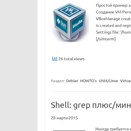
Простой пример за
Создание VM Реги
VBoxManage creat
is created and re
Settings file: ‘/
[/simterm]
26 total views
Раздел:
Debian
HOWTO's
UNIX/Linux
Virtu
Shell: grep плюс/ми
28 марта 2015
Иногда требуется 