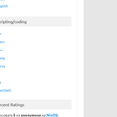
nglish
cripting/coding
h
hon
++
ang
ovy
P
a
erShell
ecent Ratings
осовать
5
из
anonymous
на
NixOS: