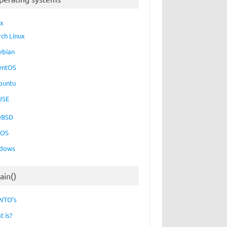
ux
rch Linux
ebian
entOS
buntu
USE
eBSD
cOS
dows
ain()
WTO’s
t is?