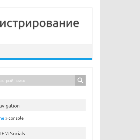
нистрирование
avigation
me
»
console
TFM Socials