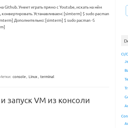
а Github. Умеет играть прямо с Youtube, искать на нём
, конвертировать. Устанавливаем: [simterm] $ sudo pacman
imterm] Дополнительно: [simterm] $ sudo pacman -S
rm]
D
CI/
J
B
Метки:
console
,
Linux
,
terminal
T
Tr
G
 и запуск VM из консоли
A
Con
A