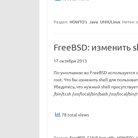
Раздел:
HOWTO's
Java
UNIX/Linux
Метки:
FreeBSD: изменить s
17 октября 2013
По-умолчанию во FreeBSD используется s
root. Что бы изменить shell для пользов
Убедитесь, что нужный shell присутствует в 
/bin/tcsh /usr/local/bin/bash /usr/local/bin/
78 total views
Раздел:
FreeBSD
GNU/Linux utils
HOWTO's