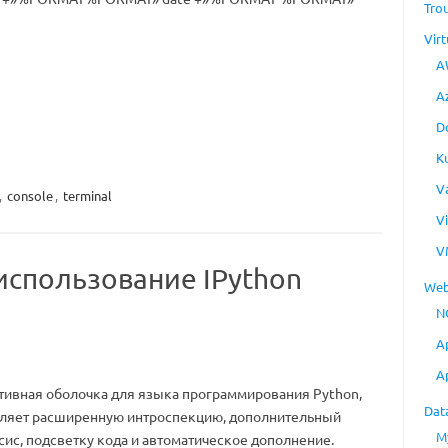
Tro
Virt
A
A
D
K
V
,
console
,
terminal
V
V
 использование IPython
Web
N
A
A
тивная оболочка для языка программирования Python,
Dat
вляет расширенную интроспекцию, дополнительный
M
ис, подсветку кода и автоматическое дополнение.