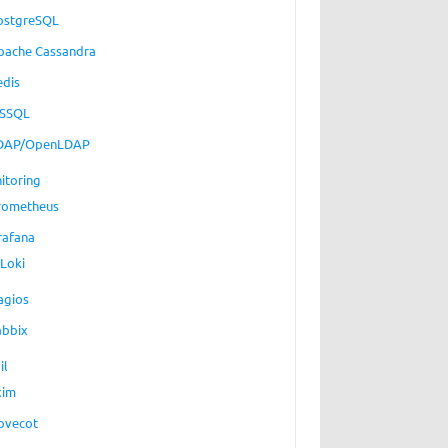
ostgreSQL
pache Cassandra
edis
SSQL
DAP/OpenLDAP
itoring
rometheus
rafana
Loki
agios
abbix
il
xim
ovecot