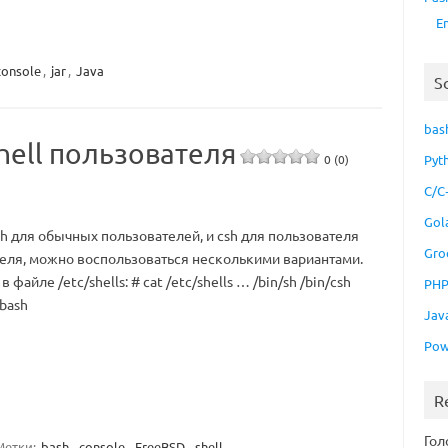
E
console
,
jar
,
Java
S
bas
hell пользователя
0 (0)
Pyt
C/C
Gol
h для обычных пользователей, и csh для пользователя
Gro
ателя, можно воспользоваться несколькими вариантами.
файле /etc/shells: # cat /etc/shells … /bin/sh /bin/csh
PH
rbash
Jav
Pow
R
Гол
Метки:
bash
,
console
,
FreeBSD
,
shell