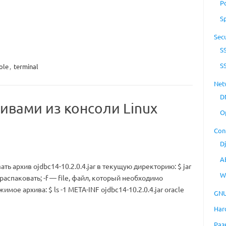
P
S
Secu
S
S
ole
,
terminal
Net
D
рхивами из консоли Linux
O
Con
D
A
ь архив ojdbc14-10.2.0.4.jar в текущую директорию: $ jar
W
t, распаковать; -f — file, файл, который необходимо
мое архива: $ ls -1 META-INF ojdbc14-10.2.0.4.jar oracle
GNU
Har
Раз