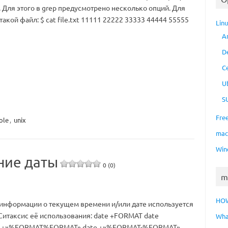
 Для этого в grep предусмотрено несколько опций. Для
акой файл: $ cat file.txt 11111 22222 33333 44444 55555
Lin
A
D
C
U
S
Fre
ole
,
unix
ma
Win
ние даты
0 (0)
m
HO
информации о текущем времени и/или дате используется
. Ситаксис её использования: date +FORMAT date
Wha
e +»%FORMAT%FORMAT» date +»%FORMAT-%FORMAT»