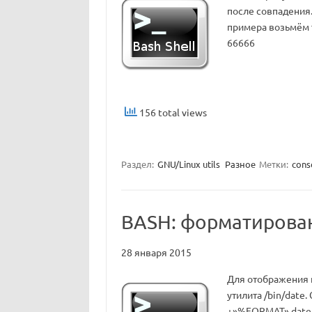
после совпадения.
примера возьмём т
66666
156 total views
Раздел:
GNU/Linux utils
Разное
Метки:
cons
BASH: форматирова
28 января 2015
Для отображения 
утилита /bin/date
+»%FORMAT» dat