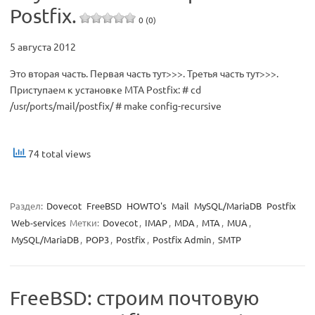
Postfix.
0 (0)
5 августа 2012
Это вторая часть. Первая часть тут>>>. Третья часть тут>>>.
Приступаем к установке MTA Postfix: # cd
/usr/ports/mail/postfix/ # make config-recursive
74 total views
Раздел:
Dovecot
FreeBSD
HOWTO's
Mail
MySQL/MariaDB
Postfix
Web-services
Метки:
Dovecot
,
IMAP
,
MDA
,
MTA
,
MUA
,
MySQL/MariaDB
,
POP3
,
Postfix
,
Postfix Admin
,
SMTP
FreeBSD: строим почтовую