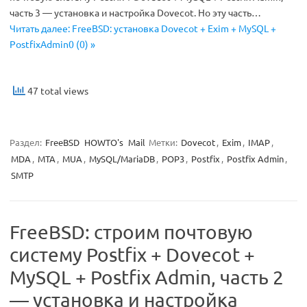
часть 3 — установка и настройка Dovecot. Но эту часть…
Читать далее: FreeBSD: установка Dovecot + Exim + MySQL +
PostfixAdmin0 (0) »
47 total views
Раздел:
FreeBSD
HOWTO's
Mail
Метки:
Dovecot
,
Exim
,
IMAP
,
MDA
,
MTA
,
MUA
,
MySQL/MariaDB
,
POP3
,
Postfix
,
Postfix Admin
,
SMTP
FreeBSD: строим почтовую
систему Postfix + Dovecot +
MySQL + Postfix Admin, часть 2
— установка и настройка