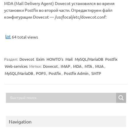
MDA (Mail Delivery Agent) Dovecot установился во время
установки Postfix во второй части. Отредактируем файл
конфигурации Dovecot — /usr/local/etc/dovecot.conf:
64 total views
Раздел:
Dovecot
Exim
HOWTO's
Mail
MySQL/MariaDB
Postfix
Web-services
Метки:
Dovecot
,
IMAP
,
MDA
,
MTA
,
MUA
,
MySQL/MariaDB
,
POP3
,
Postfix
,
Postfix Admin
,
SMTP
Navigation