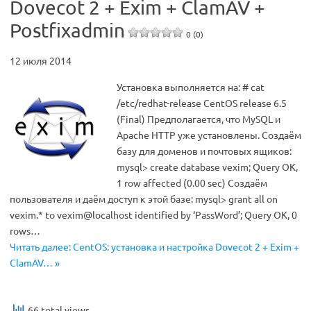
Dovecot 2 + Exim + ClamAV +
Postfixadmin
0 (0)
12 июля 2014
Установка выполняется на: # cat
/etc/redhat-release CentOS release 6.5
(Final) Предполагается, что MySQL и
Apache HTTP уже установлены. Создаём
базу для доменов и почтовых ящиков:
mysql> create database vexim; Query OK,
1 row affected (0.00 sec) Создаём
пользователя и даём доступ к этой базе: mysql> grant all on
vexim.* to vexim@localhost identified by ‘PassWord’; Query OK, 0
rows…
Читать далее: CentOS: установка и настройка Dovecot 2 + Exim +
ClamAV… »
66 total views