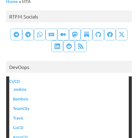
Home
»
MTA
RTFM Socials
DevOops
CI/CD
Jenkins
Bamboo
TeamCity
Travis
GoCD
ArgoCD