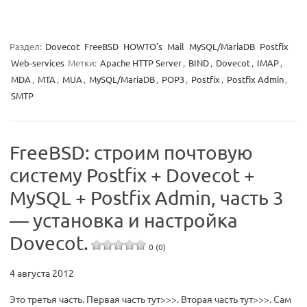
Раздел:
Dovecot
FreeBSD
HOWTO's
Mail
MySQL/MariaDB
Postfix
Web-services
Метки:
Apache HTTP Server
,
BIND
,
Dovecot
,
IMAP
,
MDA
,
MTA
,
MUA
,
MySQL/MariaDB
,
POP3
,
Postfix
,
Postfix Admin
,
SMTP
FreeBSD: строим почтовую
систему Postfix + Dovecot +
MySQL + Postfix Admin, часть 3
— установка и настройка
Dovecot.
0 (0)
4 августа 2012
Это третья часть. Первая часть тут>>>. Вторая часть тут>>>. Сам