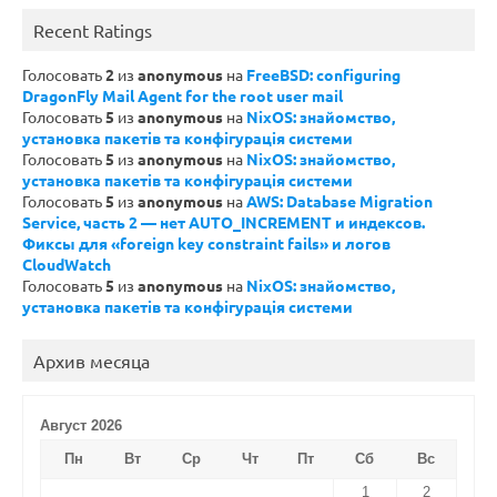
Recent Ratings
Голосовать
2
из
anonymous
на
FreeBSD: configuring
DragonFly Mail Agent for the root user mail
Голосовать
5
из
anonymous
на
NixOS: знайомство,
установка пакетів та конфігурація системи
Голосовать
5
из
anonymous
на
NixOS: знайомство,
установка пакетів та конфігурація системи
Голосовать
5
из
anonymous
на
AWS: Database Migration
Service, часть 2 — нет AUTO_INCREMENT и индексов.
Фиксы для «foreign key constraint fails» и логов
CloudWatch
Голосовать
5
из
anonymous
на
NixOS: знайомство,
установка пакетів та конфігурація системи
Архив месяца
Август 2026
Пн
Вт
Ср
Чт
Пт
Сб
Вс
1
2