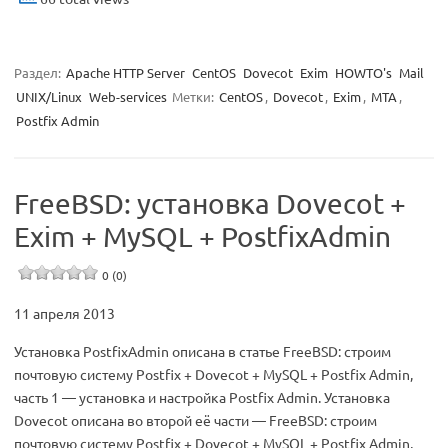
Раздел:
Apache HTTP Server
CentOS
Dovecot
Exim
HOWTO's
Mail
UNIX/Linux
Web-services
Метки:
CentOS
,
Dovecot
,
Exim
,
MTA
,
Postfix Admin
FreeBSD: установка Dovecot +
Exim + MySQL + PostfixAdmin
0 (0)
11 апреля 2013
Установка PostfixAdmin описана в статье FreeBSD: строим
почтовую систему Postfix + Dovecot + MySQL + Postfix Admin,
часть 1 — установка и настройка Postfix Admin. Установка
Dovecot описана во второй её части — FreeBSD: строим
почтовую систему Postfix + Dovecot + MySQL + Postfix Admin,