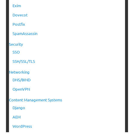
Exim
Dovecot
Postfix
SpamAssassin
Security
SSO
SSH/SSL/TLS
Networking
DNS/BIND
OpenVPN
Content Management Systems
Django
AEM
WordPress