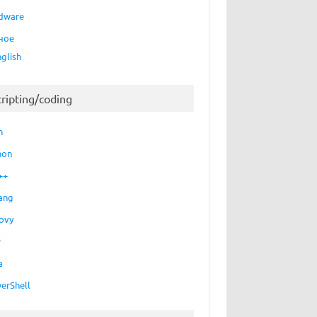
dware
ное
nglish
cripting/coding
h
hon
++
ang
ovy
P
a
erShell