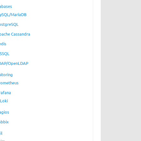
abases
ySQL/MariaDB
ostgreSQL
pache Cassandra
edis
SSQL
DAP/OpenLDAP
itoring
rometheus
rafana
Loki
agios
abbix
il