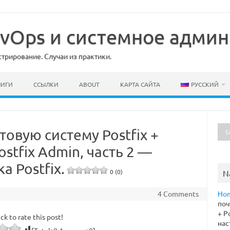
DevOps и системное адми
рирование. Случаи из практики.
НИГИ
ССЫЛКИ
ABOUT
КАРТА САЙТА
РУССКИЙ
товую систему Postfix +
stfix Admin, часть 2 —
а Postfix.
0 (0)
N
4 Comments
Ho
поч
+ P
ick to rate this post!
нас