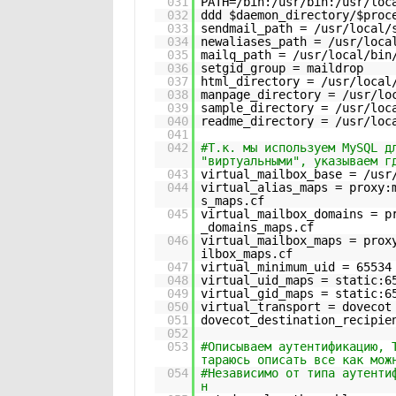
031
PATH=/bin:/usr/bin:/usr/loc
032
ddd $daemon_directory/$proc
033
sendmail_path = /usr/local/
034
newaliases_path = /usr/loca
035
mailq_path = /usr/local/bin
036
setgid_group = maildrop
037
html_directory = /usr/local
038
manpage_directory = /usr/lo
039
sample_directory = /usr/loc
040
readme_directory = /usr/loc
041
042
#Т.к. мы используем MySQL д
"виртуальными", указываем г
043
virtual_mailbox_base = /usr
044
virtual_alias_maps = proxy:
s_maps.cf
045
virtual_mailbox_domains = p
_domains_maps.cf
046
virtual_mailbox_maps = prox
ilbox_maps.cf
047
virtual_minimum_uid = 65534
048
virtual_uid_maps = static:6
049
virtual_gid_maps = static:6
050
virtual_transport = dovecot
051
dovecot_destination_recipie
052
053
#Описываем аутентификацию, 
тараюсь описать все как мож
054
#Независимо от типа аутенти
н