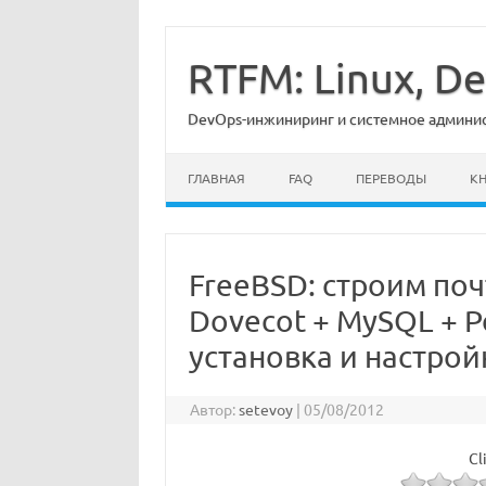
Перейти
к
содержимому
RTFM: Linux, 
DevOps-инжиниринг и системное админист
ГЛАВНАЯ
FAQ
ПЕРЕВОДЫ
К
FreeBSD: строим поч
Dovecot + MySQL + Po
установка и настройк
Автор:
setevoy
|
05/08/2012
Cl