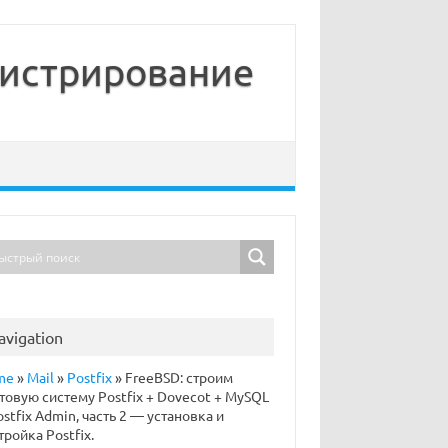
нистрирование
avigation
me
»
Mail
»
Postfix
»
FreeBSD: строим
товую систему Postfix + Dovecot + MySQL
ostfix Admin, часть 2 — установка и
тройка Postfix.