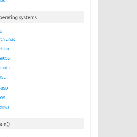
ups
perating systems
ux
rch Linux
ebian
entOS
buntu
USE
eBSD
cOS
dows
ain()