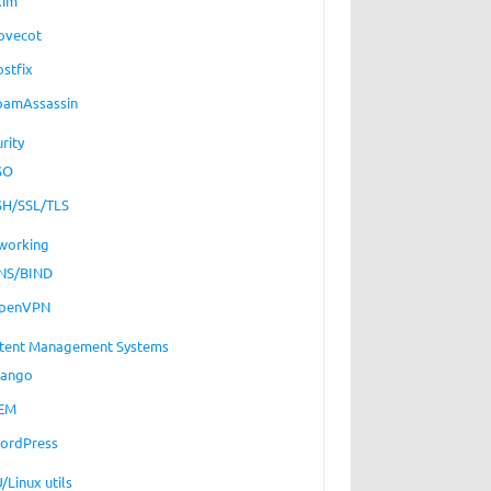
xim
ovecot
ostfix
pamAssassin
rity
SO
SH/SSL/TLS
working
NS/BIND
penVPN
tent Management Systems
jango
EM
ordPress
/Linux utils