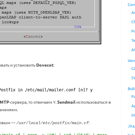
Con
A
C
P
T
A
Ver
вать и установить
Dovecot
:
Gi
S
Buil
Postfix in /etc/mail/mailer.conf [n]? y
P
SMTP
-сервера, то отвечаем
.
Sendmail
использоваться в
Y
A
заменяем.
M
ервым —
:
/usr/local/etc/postfix/main.cf
Jir