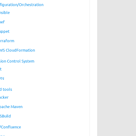
figuration/Orchestration
nsible
hef
uppet
erraform
WS CloudFormation
sion Control System
t
VN
d tools
acker
pache Maven
SBuild
a/Confluence