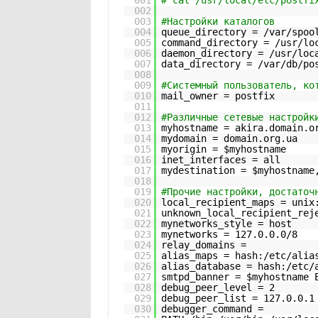
001
# cat /usr/local/etc/postfi
002
003
#Настройки каталогов
004
queue_directory = /var/spoo
005
command_directory = /usr/lo
006
daemon_directory = /usr/loc
007
data_directory = /var/db/po
008
009
#Системный пользователь, ко
010
mail_owner = postfix
011
012
#Различные сетевые настройк
013
myhostname = akira.domain.o
014
mydomain = domain.org.ua
015
myorigin = $myhostname
016
inet_interfaces = all
017
mydestination = $myhostname
018
019
#Прочие настройки, достаточ
020
local_recipient_maps = unix
021
unknown_local_recipient_rej
022
mynetworks_style = host
023
mynetworks = 127.0.0.0/8
024
relay_domains =
025
alias_maps = hash:/etc/alia
026
alias_database = hash:/etc/
027
smtpd_banner = $myhostname 
028
debug_peer_level = 2
029
debug_peer_list = 127.0.0.1
030
debugger_command =