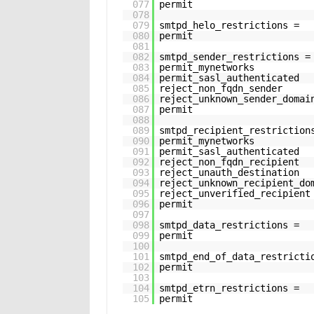
077
permit
078
079
smtpd_helo_restrictions =
080
permit
081
082
smtpd_sender_restrictions =
083
permit_mynetworks
084
permit_sasl_authenticated
085
reject_non_fqdn_sender
086
reject_unknown_sender_domai
087
permit
088
089
smtpd_recipient_restriction
090
permit_mynetworks
091
permit_sasl_authenticated
092
reject_non_fqdn_recipient
093
reject_unauth_destination
094
reject_unknown_recipient_do
095
reject_unverified_recipient
096
permit
097
098
smtpd_data_restrictions =
099
permit
100
101
smtpd_end_of_data_restricti
102
permit
103
104
smtpd_etrn_restrictions =
105
permit