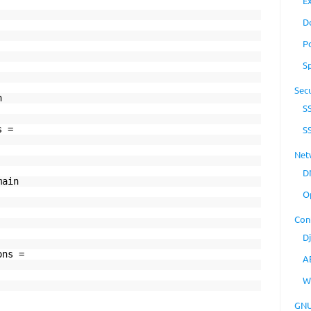
E
D
P
S
Secu
n
S
s =
S
Net
D
main
O
Con
D
ons =
A
W
GNU