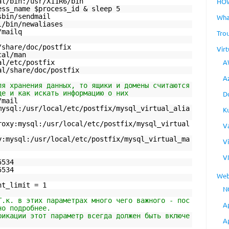
al/bin:/usr/X11R6/bin
HO
ess_name $process_id & sleep 5
sbin/sendmail
Wha
l/bin/newaliases
/mailq
Tro
/share/doc/postfix
Virt
cal/man
A
al/etc/postfix
al/share/doc/postfix
A
ля хранения данных, то ящики и домены считаются
де и как искать информацию о них
D
/mail
mysql:/usr/local/etc/postfix/mysql_virtual_alia
K
roxy:mysql:/usr/local/etc/postfix/mysql_virtual
V
y:mysql:/usr/local/etc/postfix/mysql_virtual_ma
V
V
5534
5534
Web
nt_limit = 1
N
Т.к. в этих параметрах много чего важного - пос
A
но подробнее.
фикации этот параметр всегда должен быть включе
A