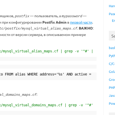
Har
Раз
 ящиков,
— пользователь, а
—
postfix
mypassword
E
ли при конфигурировании
Postfix Admin
в
первой части
.
.
ВАЖНО
:
tc/postfix/mysql_virtual_alias_maps.cf
имости от версии сервера, в описываемом примере
S
bas
x/mysql_virtual_alias_maps.cf | grep -v '^#' |
Pyt
C/C
Gol
M alias WHERE address='%s' AND active =
Gro
PH
:
al_domains_maps.cf
Jav
Pow
x/mysql_virtual_domains_maps.cf | grep -v '^#'