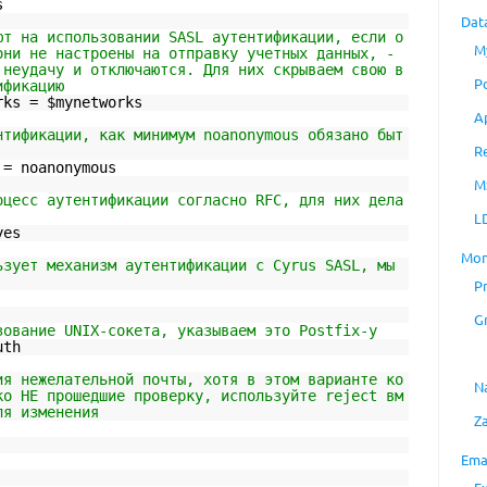
s
Dat
ют на использовании SASL аутентификации, если о
M
они не настроены на отправку учетных данных, -
 неудачу и отключаются. Для них скрываем свою в
P
ификацию
rks = $mynetworks
A
нтификации, как минимум noanonymous обязано быт
R
 = noanonymous
M
оцесс аутентификации согласно RFC, для них дела
L
yes
Mon
ьзует механизм аутентификации с Cyrus SASL, мы
P
G
зование UNIX-сокета, указываем это Postfix-у
uth
ия нежелательной почты, хотя в этом варианте ко
N
ко НЕ прошедшие проверку, используйте reject вм
ля изменения
Z
Ema