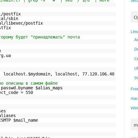
x/main.cf | grep -v '^#' | sed '/^$/d' | more
Set
l/postfix
O
cal/sbin
al/libexec/postfix
stfix
Lin
торому будет "принадлежать" почта
A
D
и
rg.ua
C
U
, localhost.$mydomain, localhost, 77.120.106.40
S
но описаны в самом файле
:passwd.byname $alias_maps
Fre
ect_code = 550
ma
Win
ses
aliases
ESMTP $mail_name
m