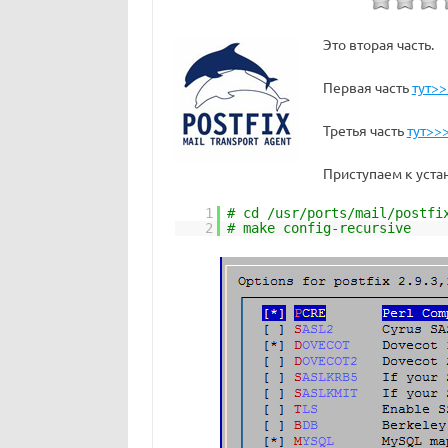
Это вторая часть.
Первая часть
тут>>
Третья часть
тут>>
Приступаем к уст
1
# cd /usr/ports/mail/postfi
2
# make config-recursive