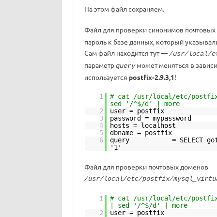
На этом файл сохраняем.
Файл для проверки синонимов почтовых
пароль к базе данных, который указыва
Сам файл находится тут —
/usr/local/e
параметр
может меняться в завис
query
используется
postfix-2.9.3,1
!
1
# cat /usr/local/etc/postfi
sed '/^$/d' | more
2
user = postfix
3
password = mypassword
4
hosts = localhost
5
dbname = postfix
6
query = SELECT goto FRO
'1'
Файл для проверки почтовых доменов
/usr/local/etc/postfix/mysql_virtu
1
# cat /usr/local/etc/postfi
| sed '/^$/d' | more
2
user = postfix