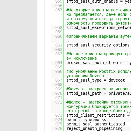
055
smtpd_sasl_auth_enable = ye
056
057
#Некоторые клиенты настаива
но предлагается, даже если 
и поэтому они всегда терпят
озможность проводить аутент
058
smtpd_sasl_exceptions_netwo
059
060
#Ограничиваем варианты ауте
ь
061
smtpd_sasl_security_options
062
063
#Не все клиенты проводят пр
ем исключение
064
broken_sasl_auth_clients = 
065
066
#По-умолчанию Postfix испол
установим Dovecot
067
smtpd_sasl_type = dovecot
068
069
#Dovecot настроен на исполь
070
smtpd_sasl_path = private/a
071
072
#Далее - настройки отсеиван
нфигурации блокируется толь
есто permit в конце блока д
073
smtpd_client_restrictions =
074
permit_mynetworks
075
permit_sasl_authenticated
076
reject_unauth_pipelining