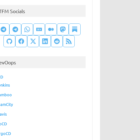
TFM Socials
evOops
CD
enkins
amboo
eamCity
avis
oCD
rgoCD