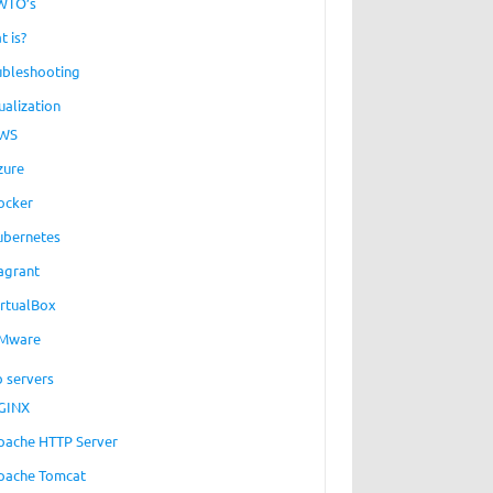
WTO’s
t is?
ubleshooting
ualization
WS
zure
ocker
ubernetes
agrant
irtualBox
Mware
 servers
GINX
pache HTTP Server
pache Tomcat