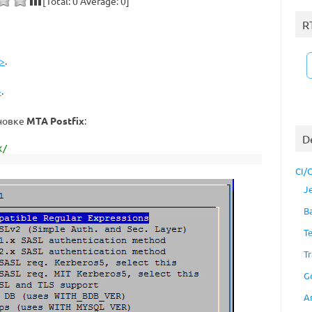
[Total:
0
Average:
0
]
R
>
.
>
.
ановке
MTA Postfix
:
D
x/
CI/
J
B
T
Tr
G
A