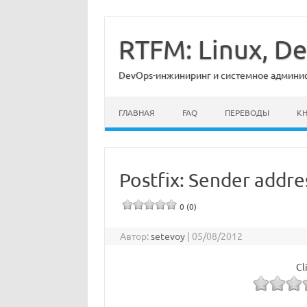
Перейти
к
содержимому
RTFM: Linux, 
DevOps-инжиниринг и системное админист
ГЛАВНАЯ
FAQ
ПЕРЕВОДЫ
К
Postfix: Sender addre
0 (0)
Автор:
setevoy
|
05/08/2012
Cl