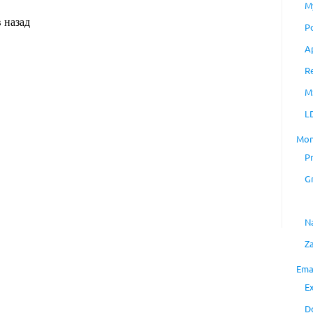
M
P
A
R
M
L
Mon
P
G
N
Z
Ema
E
D