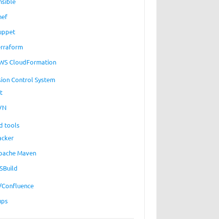
nsible
hef
uppet
erraform
WS CloudFormation
sion Control System
t
VN
d tools
acker
pache Maven
SBuild
a/Confluence
ups