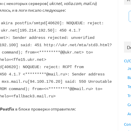
м с некоторых серверов(
ukr.net, volia.com, mail.ru
)
ялось, и в логи писало следующее:
akira postfix/smtpd[40620]: NOQUEUE: reject:
.ukr.net[195.214.192.50]: 450 4.1.7
net>: Sender address rejected: unverified
192.100] said: 451 http://ukr.net/mta/std3.html?
D
 command); from=<*********@@ukr.net> to=
helo=<ffe15.ukr.net>
CI/
d[40620]: NOQUEUE: reject: RCPT from
J
450 4.1.7 <*********@mail.ru>: Sender address
B
 mxs.mail.ru[94.100.176.20] said: 550 Unroutable
T
ROM command); from=<<*********@@mail.ru> to=
Tr
helo=<fallback3.mail.ru>
G
Postfix
в блоке проверки отправителя:
A
Con