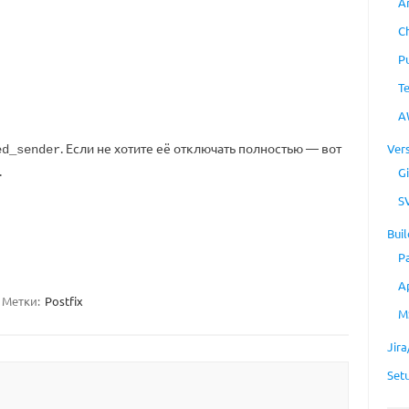
A
C
P
T
A
. Если не хотите её отключать полностью — вот
Ver
ed_sender
.
Gi
S
Buil
P
A
Метки:
Postfix
M
Jir
Set