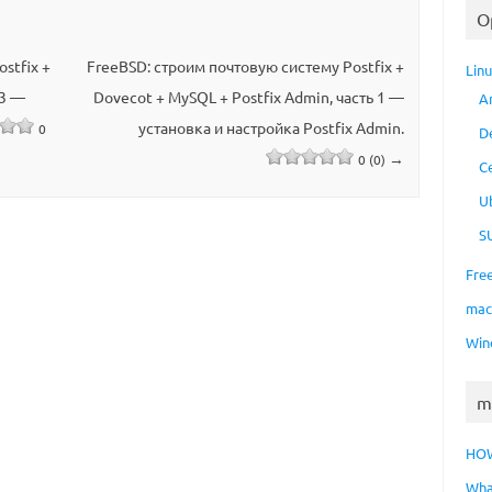
O
stfix +
FreeBSD: строим почтовую систему Postfix +
Lin
 3 —
Dovecot + MySQL + Postfix Admin, часть 1 —
A
установка и настройка Postfix Admin.
0
D
→
0 (0)
C
U
S
Fre
ma
Win
m
HO
Wha