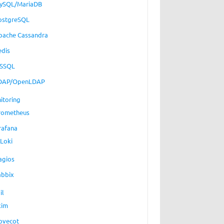
ySQL/MariaDB
ostgreSQL
pache Cassandra
edis
SSQL
DAP/OpenLDAP
itoring
rometheus
rafana
Loki
agios
abbix
il
xim
ovecot