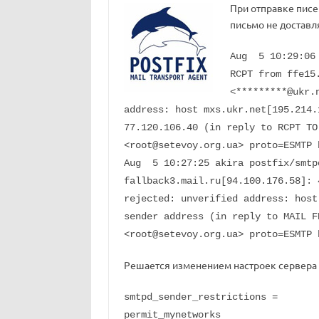
При отправке писе
письмо не доставл
Aug 5 10:29:06 
RCPT from ffe15
<*********@ukr.
address: host mxs.ukr.net[195.214.
77.120.106.40 (in reply to RCPT TO
<
root@setevoy.org.ua
> proto=ESMTP 
Aug 5 10:27:25 akira postfix/smtp
fallback3.mail.ru[94.100.176.58]: 
rejected: unverified address: host
sender address (in reply to MAIL F
<
root@setevoy.org.ua
> proto=ESMTP 
Решается изменением настроек сервера
smtpd_sender_restrictions =
permit_mynetworks