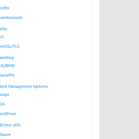
ostfix
pamAssassin
rity
SO
SH/SSL/TLS
working
NS/BIND
penVPN
tent Management Systems
jango
EM
ordPress
/Linux utils
dware