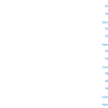
P
S
Secu
S
S
Net
D
O
Con
D
A
W
GNU
Har