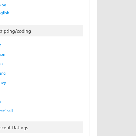
ное
nglish
cripting/coding
h
hon
++
ang
ovy
P
a
erShell
ecent Ratings