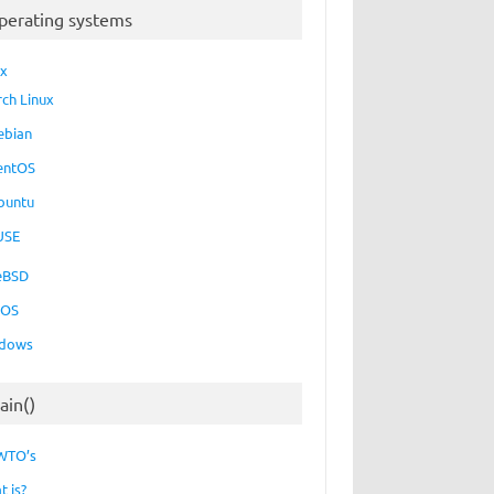
perating systems
ux
rch Linux
ebian
entOS
buntu
USE
eBSD
cOS
dows
ain()
WTO’s
t is?