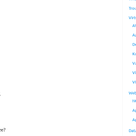
Tro
Virt
A
A
D
K
V
V
V
Web
N
A
A
Dat