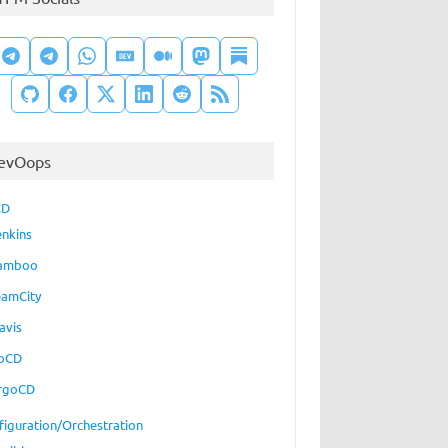
evOops
CD
enkins
amboo
eamCity
avis
oCD
rgoCD
figuration/Orchestration