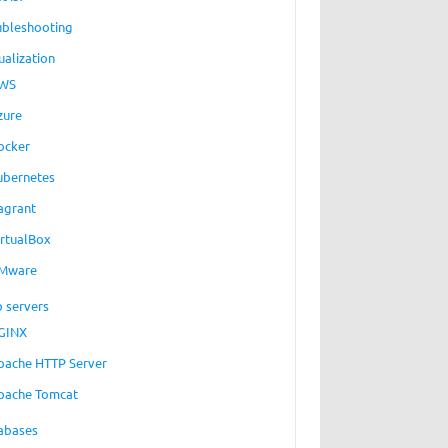
ubleshooting
ualization
WS
zure
ocker
ubernetes
agrant
irtualBox
Mware
 servers
GINX
pache HTTP Server
pache Tomcat
abases