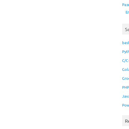
Раз
E
S
bas
Pyt
C/C
Gol
Gro
PH
Jav
Pow
R