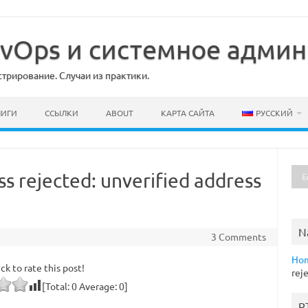
DevOps и системное адми
рирование. Случаи из практики.
НИГИ
ССЫЛКИ
ABOUT
КАРТА САЙТА
РУССКИЙ
ss rejected: unverified address
N
3 Comments
Ho
ick to rate this post!
rej
[Total:
0
Average:
0
]
R