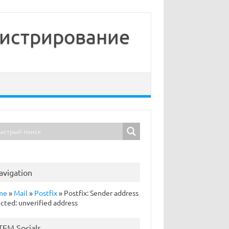
нистрирование
avigation
me
»
Mail
»
Postfix
»
Postfix: Sender address
ected: unverified address
TFM Socials