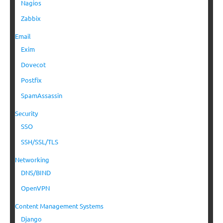
Nagios
Zabbix
Email
Exim
Dovecot
Postfix
SpamAssassin
Security
SSO
SSH/SSL/TLS
Networking
DNS/BIND
OpenVPN
Content Management Systems
Django