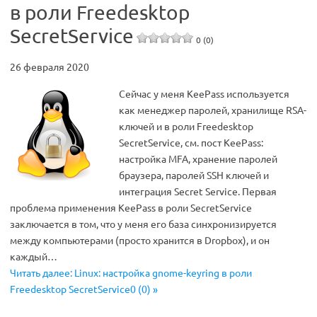
в роли Freedesktop
SecretService
0 (0)
26 февраля 2020
Сейчас у меня KeePass используется
как менеджер паролей, хранилище RSA-
ключей и в роли Freedesktop
SecretService, см. пост KeePass:
настройка MFA, хранение паролей
браузера, паролей SSH ключей и
интеграция Secret Service. Первая
проблема применения KeePass в роли SecretService
заключается в том, что у меня его база синхронизируется
между компьютерами (просто хранится в Dropbox), и он
каждый…
Читать далее: Linux: настройка gnome-keyring в роли
Freedesktop SecretService0 (0) »