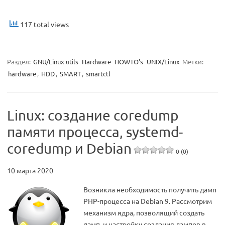
117 total views
Раздел:
GNU/Linux utils
Hardware
HOWTO's
UNIX/Linux
Метки:
hardware
,
HDD
,
SMART
,
smartctl
Linux: создание coredump
памяти процесса, systemd-
coredump и Debian
0 (0)
10 марта 2020
Возникла необходимость получить дамп
РНР-процесса на Debian 9. Рассмотрим
механизм ядра, позволящий создать
дамп, и настройку создания дампов в