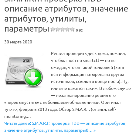
описание атрибутов, значение
атрибутов, утилиты,
параметры
0 (0)
30 марта 2020
Решил проверить диск дома, помнил,
что был пост по smartctl — но не
ожидал, что он такой толковый (хотя
вся информация натырена из других
источников, ссылки в конце поста). Ну,
или мне кажется таким. В любом случае
— незапланированно решил его
«перевыпустить» с небольшими обновлениями. Оригинал
тут>>>, февраль 2013 года. Обзор S.M.A.R.T. (от англ. self-
monitoring,…
Читать далее: S.M.A.R.T: проверка HDD — описание атрибутов,
значение атрибутов, утилиты, параметры0… »