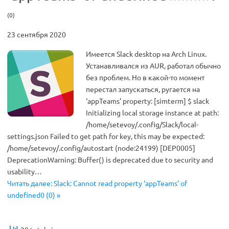
(0)
23 сентября 2020
Имеется Slack desktop на Arch Linux.
Устанавливался из AUR, работал обычно
без проблем. Но в какой-то момент
перестал запускаться, ругается на
‘appTeams’ property: [simterm] $ slack
Initializing local storage instance at path:
/home/setevoy/.config/Slack/local-
settings.json Failed to get path for key, this may be expected:
/home/setevoy/.config/autostart (node:24199) [DEP0005]
DeprecationWarning: Buffer() is deprecated due to security and
usability…
Читать далее: Slack: Cannot read property ‘appTeams’ of
undefined0 (0) »