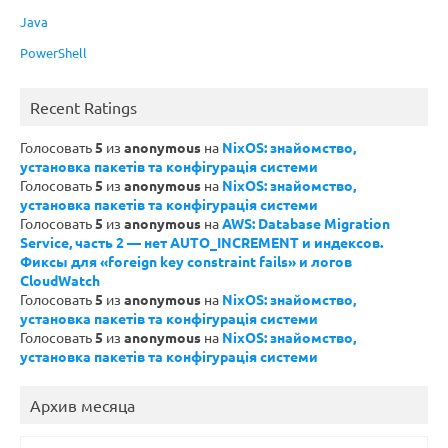
Java
PowerShell
Recent Ratings
Голосовать
5
из
anonymous
на
NixOS: знайомство,
установка пакетів та конфігурація системи
Голосовать
5
из
anonymous
на
NixOS: знайомство,
установка пакетів та конфігурація системи
Голосовать
5
из
anonymous
на
AWS: Database Migration
Service, часть 2 — нет AUTO_INCREMENT и индексов.
Фиксы для «foreign key constraint fails» и логов
CloudWatch
Голосовать
5
из
anonymous
на
NixOS: знайомство,
установка пакетів та конфігурація системи
Голосовать
5
из
anonymous
на
NixOS: знайомство,
установка пакетів та конфігурація системи
Архив месяца