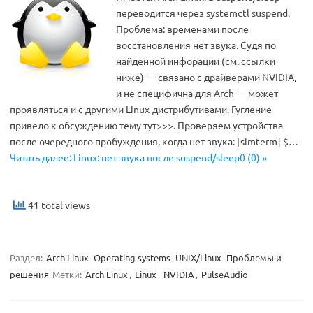
переводится через systemctl suspend.
Проблема: временами после
восстановления нет звука. Судя по
найденной инфорации (см. ссылки
ниже) — связано с драйверами NVIDIA,
и не специфична для Arch — может
проявляться и с другими Linux-дистрибутивами. Гугление
привело к обсуждению тему тут>>>. Проверяем устройства
после очередного пробуждения, когда нет звука: [simterm] $…
Читать далее: Linux: нет звука после suspend/sleep0 (0) »
41 total views
Раздел:
Arch Linux
Operating systems
UNIX/Linux
Проблемы и
решения
Метки:
Arch Linux
,
Linux
,
NVIDIA
,
PulseAudio