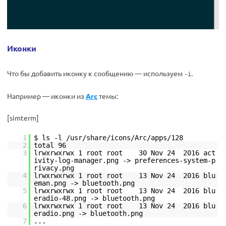
Иконки
Что бы добавить иконку к сообщению — используем
.
-i
Например — иконки из
Arc
темы:
[simterm]
1
$ ls -l /usr/share/icons/Arc/apps/128
2
total 96
3
lrwxrwxrwx 1 root root 30 Nov 24 2016 act
ivity-log-manager.png -> preferences-system-p
rivacy.png
4
lrwxrwxrwx 1 root root 13 Nov 24 2016 blu
eman.png -> bluetooth.png
5
lrwxrwxrwx 1 root root 13 Nov 24 2016 blu
eradio-48.png -> bluetooth.png
6
lrwxrwxrwx 1 root root 13 Nov 24 2016 blu
eradio.png -> bluetooth.png
7
...