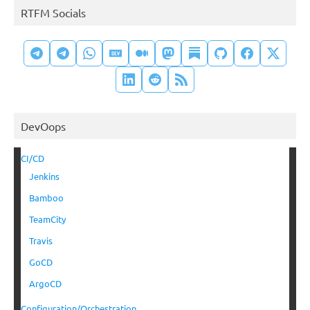
RTFM Socials
DevOops
CI/CD
Jenkins
Bamboo
TeamCity
Travis
GoCD
ArgoCD
Configuration/Orchestration