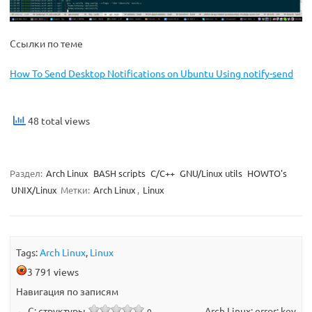
Ссылки по теме
How To Send Desktop Notifications on Ubuntu Using notify-send
48 total views
Раздел:
Arch Linux
BASH scripts
C/C++
GNU/Linux utils
HOWTO's
UNIX/Linux
Метки:
Arch Linux
,
Linux
Tags:
Arch Linux
,
Linux
3 791 views
Навигация по записям
←
C: структуры
Arch Linux: error: key
0