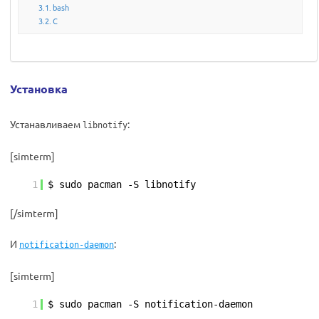
bash
C
Установка
Устанавливаем
:
libnotify
[simterm]
1
$ sudo pacman -S libnotify
[/simterm]
И
:
notification-daemon
[simterm]
1
$ sudo pacman -S notification-daemon