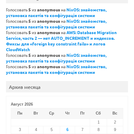
Голосовать
5
из
anonymous
на
NixOS: знайомство,
установка пакетів та конфігурація системи
Голосовать
5
из
anonymous
на
NixOS: знайомство,
установка пакетів та конфігурація системи
Голосовать
5
из
anonymous
на
AWS: Database Migration
Service, часть 2 — нет AUTO_INCREMENT и индексов.
Фиксы для «foreign key constraint fails» и логов
CloudWatch
Голосовать
5
из
anonymous
на
NixOS: знайомство,
установка пакетів та конфігурація системи
Голосовать
5
из
anonymous
на
NixOS: знайомство,
установка пакетів та конфігурація системи
Архив месяца
Август 2026
Пн
Вт
Ср
Чт
Пт
Сб
Вс
1
2
3
4
5
6
7
8
9