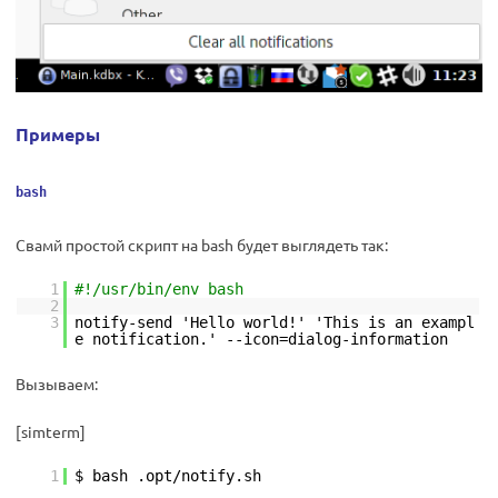
Примеры
bash
Свамй простой скрипт на bash будет выглядеть так:
1
#!/usr/bin/env bash
2
3
notify-send 'Hello world!' 'This is an exampl
e notification.' --icon=dialog-information
Вызываем:
[simterm]
1
$ bash .opt/notify.sh