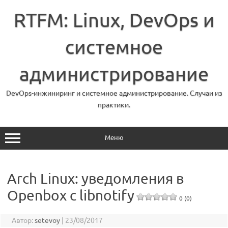
Перейти
к
RTFM: Linux, DevOps и
содержимому
системное
администрирование
DevOps-инжиниринг и системное администрирование. Случаи из
практики.
Меню
Arch Linux: уведомления в
Openbox с libnotify
0 (0)
Автор:
setevoy
|
23/08/2017