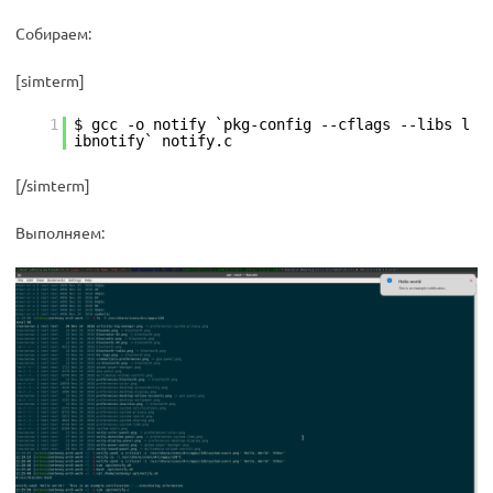
Собираем:
[simterm]
1
$ gcc -o notify `pkg-config --cflags --libs l
ibnotify` notify.c
[/simterm]
Выполняем: