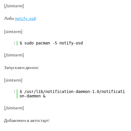
[/simterm]
Либо
:
notify-osd
[simterm]
1
$ sudo pacman -S notify-osd
[/simterm]
Запускаем демон:
[simterm]
1
$ /usr/lib/notification-daemon-1.0/notificati
on-daemon &
[/simterm]
Добавляем в автостарт: