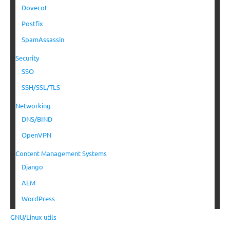
Dovecot
Postfix
SpamAssassin
Security
SSO
SSH/SSL/TLS
Networking
DNS/BIND
OpenVPN
Content Management Systems
Django
AEM
WordPress
GNU/Linux utils