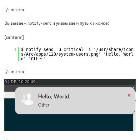
[/simterm]
Вызываем
и указываем путь к иконке:
notify-send
[simterm]
1
$ notify-send -u critical -i '/usr/share/icon
s/Arc/apps/128/system-users.png' 'Hello, Worl
d' 'Other'
[/simterm]