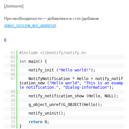
[/simterm]
При необходимости — добавляем в
(добавив
cron
).
$DBUS_SESSION_BUS_ADDRESS
C
01
#include <libnotify/notify.h>
02
03
int
main() {
04
05
notify_init (
"Hello world!"
);
06
07
NotifyNotification * Hello = notify_notif
ication_new (
"Hello world"
,
"This is an examp
le notification."
,
"dialog-information"
);
08
09
notify_notification_show (Hello, NULL);
10
11
g_object_unref(G_OBJECT(Hello));
12
13
notify_uninit();
14
15
return
0;
16
}