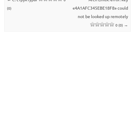
«4A1AFC345EBE18F8» could
(0)
not be looked up remotely
→
0 (0)