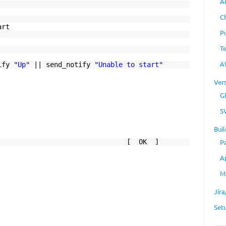
A
C
art
P
T
A
tify
"Up"
|| send_notify
"Unable to start"
Ver
Gi
S
Buil
spamd: [ OK ]
P
A
M
Jir
Set