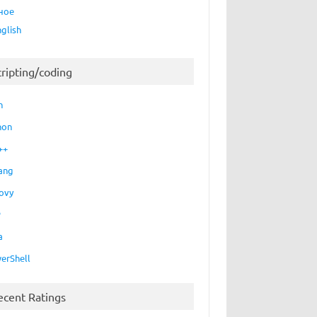
ное
nglish
cripting/coding
h
hon
++
ang
ovy
P
a
erShell
ecent Ratings