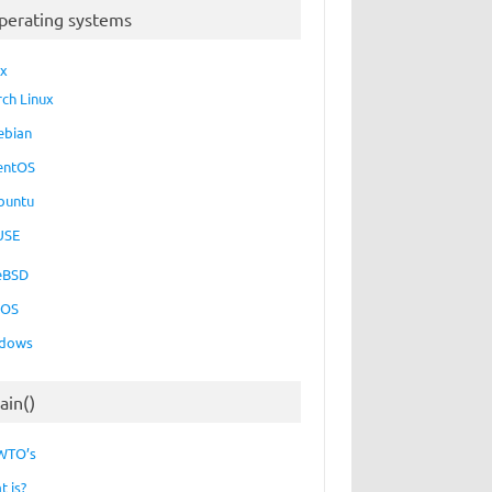
perating systems
ux
rch Linux
ebian
entOS
buntu
USE
eBSD
cOS
dows
ain()
WTO’s
t is?