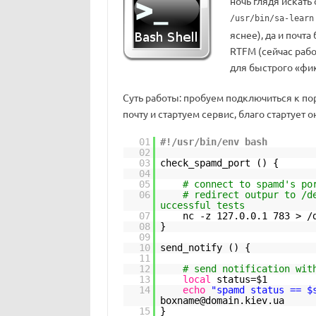
ночь глядя искать
/usr/bin/sa-learn
яснее), да и почт
RTFM (сейчас рабо
для быстрого «фик
Суть работы: пробуем подключиться к по
почту и стартуем сервис, благо стартует 
01
#!/usr/bin/env bash
02
03
check_spamd_port () {
04
05
# connect to spamd's po
06
# redirect outpur to /d
uccessful tests
07
nc -z 127.0.0.1 783 >
/
08
}
09
10
send_notify () {
11
12
# send notification wit
13
local
status=$1
14
echo
"spamd status == $
boxname@domain.kiev.ua
15
}