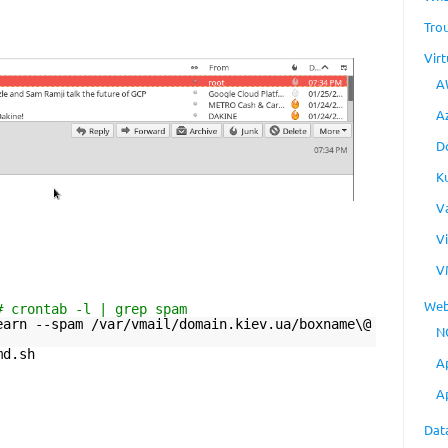
Tro
Virt
A
A
D
K
V
V
V
Web
# crontab -l | grep spam
earn --spam /var/vmail/domain.kiev.ua/boxname\@
N
md.sh
A
A
Dat