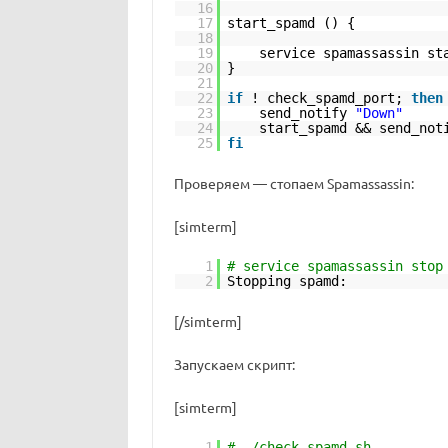
16
17
start_spamd () {
18
19
service spamassassin st
20
}
21
22
if
! check_spamd_port;
then
23
send_notify
"Down"
24
start_spamd && send_no
25
fi
Проверяем — стопаем Spamassassin:
[simterm]
1
# service spamassassin stop
2
Stopping 
[/simterm]
Запускаем скрипт:
[simterm]
1
# ./check_spamd.sh