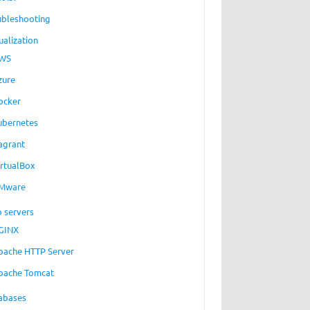
ubleshooting
ualization
WS
zure
ocker
ubernetes
agrant
irtualBox
Mware
 servers
GINX
pache HTTP Server
pache Tomcat
abases