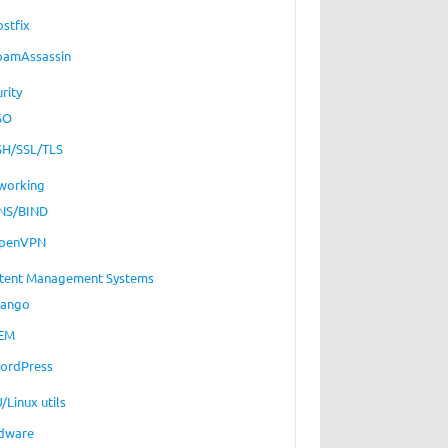
ostfix
pamAssassin
rity
SO
SH/SSL/TLS
working
NS/BIND
penVPN
tent Management Systems
jango
EM
ordPress
/Linux utils
dware