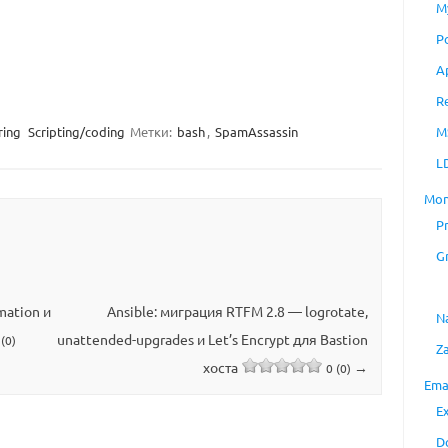
M
P
A
R
M
ring
Scripting/coding
Метки:
bash
,
SpamAssassin
L
Mon
P
G
mation и
Ansible: миграция RTFM 2.8 — logrotate,
N
unattended-upgrades и Let’s Encrypt для Bastion
 (0)
Z
хоста
→
0 (0)
Ema
E
D