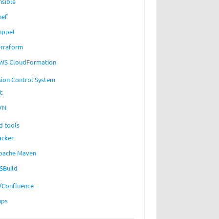
nsible
hef
uppet
erraform
WS CloudFormation
sion Control System
t
VN
d tools
acker
pache Maven
SBuild
a/Confluence
ups