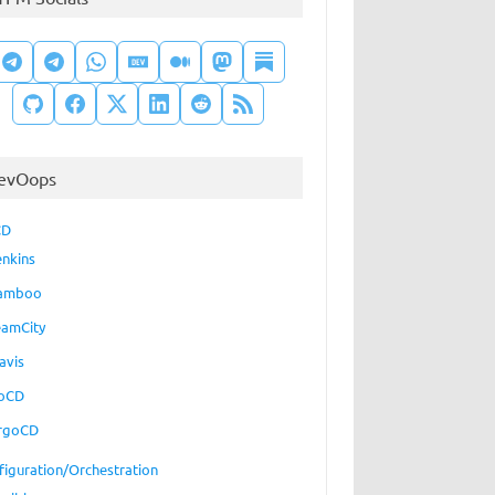
evOops
CD
enkins
amboo
eamCity
avis
oCD
rgoCD
figuration/Orchestration