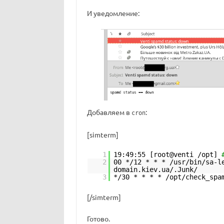
И уведомление:
Добавляем в
:
cron
[simterm]
1
19:49:55 [root@venti /opt]
2
00 */12 * * * /usr/bin/sa-l
domain.kiev.ua/.Junk/
3
*/30 * * * * /opt/check_spa
[/simterm]
Готово.