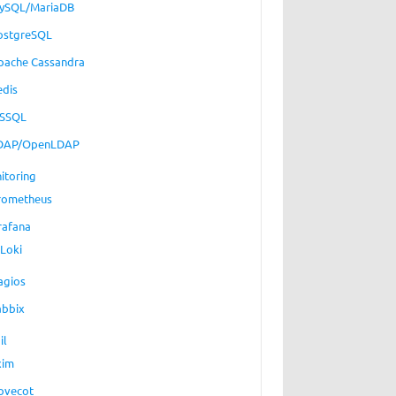
ySQL/MariaDB
ostgreSQL
pache Cassandra
edis
SSQL
DAP/OpenLDAP
itoring
rometheus
rafana
Loki
agios
abbix
il
xim
ovecot