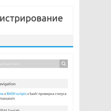
нистрирование
avigation
me
»
BASH scripts
»
bash: проверка статуса
massassin
TFM Socials