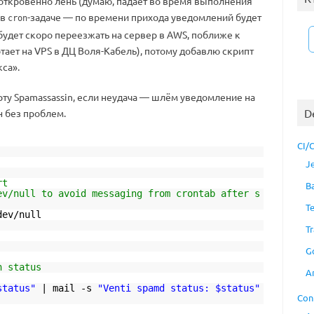
 откровенно лень (думаю, падает во время выполнения
в
-задаче — по времени прихода уведомлений будет
cron
а будет скоро переезжать на сервер в AWS, поближе к
тает на VPS в ДЦ Воля-Кабель), потому добавлю скрипт
са».
рту Spamassassin, если неудача — шлём уведомление на
D
он без проблем.
CI/
J
rt
B
ev/null to avoid messaging from crontab after s
T
dev/null
Tr
G
h status
A
status"
| mail -s
"Venti spamd status: $status"
Con