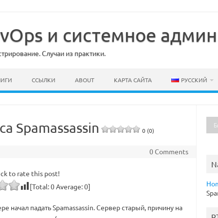
DevOps и системное адми
рирование. Случаи из практики.
НИГИ
ССЫЛКИ
ABOUT
КАРТА САЙТА
РУССКИЙ
са Spamassassin
0 (0)
0 Comments
N
ick to rate this post!
Ho
[Total:
0
Average:
0
]
Spa
ре начал падать Spamassassin. Сервер старый, причину на
R