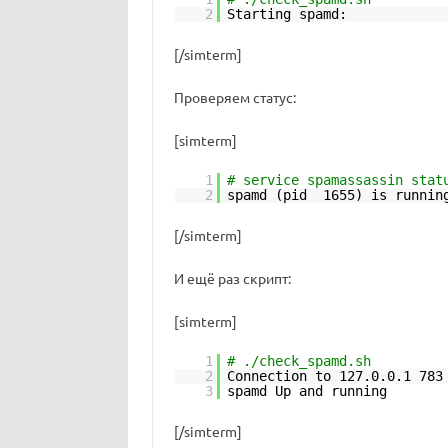
2
Starting 
[/simterm]
Проверяем статус:
[simterm]
1
# service spamassassin stat
2
spamd (pid 1655) is runnin
[/simterm]
И ещё раз скрипт:
[simterm]
1
# ./check_spamd.sh
2
Connection to 127.0.0.1 783
3
spamd Up and running
[/simterm]