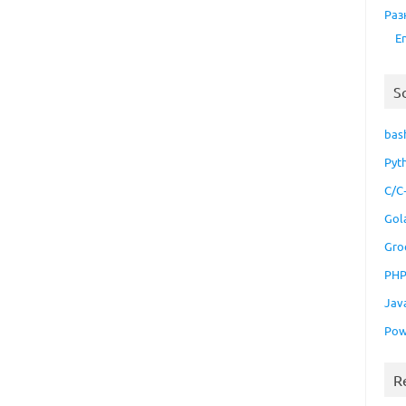
Раз
E
S
bas
Pyt
C/C
Gol
Gro
PH
Jav
Pow
R