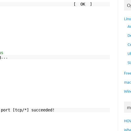
spamd: [ OK ]
O
Lin
A
D
C
us
U
g...
S
Fre
ma
Win
m
 port [tcp/*] succeeded!
HO
Wha