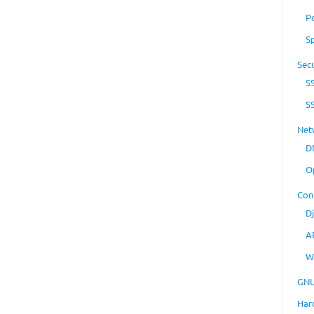
P
S
Secu
S
S
Net
D
O
Con
D
A
W
GNU
Har