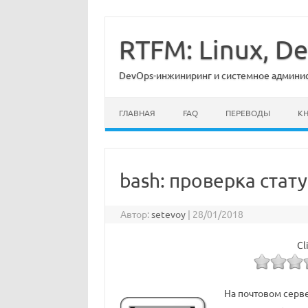
Перейти
к
содержимому
RTFM: Linux, 
DevOps-инжиниринг и системное админист
ГЛАВНАЯ
FAQ
ПЕРЕВОДЫ
К
bash: проверка стату
Автор:
setevoy
|
28/01/2018
Cl
На почтовом серве