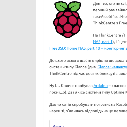
Для тих, хто не сл
перший раз зайшов
такий собі “self-h
ThinkCentre з Fre
На ThinkCentre / F
NAS, part 1
), і “це
FreeBSD: Home NAS, part 10 – моніторинг з
До цього всього щастя вирішив ще додати
системи типу Glance (див.
Glance: налашту
ThnikCentre під час довгих блекаутів вик
Ну і… Колись пробував
Arduino
– класно ш
поки що), да і якісь системи типу Uptime
Давно хотів спробувати погратись з Raspbe
нарешті, з’явилась відповідь на це велик
Зміст