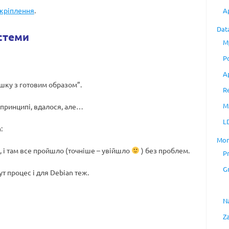
кріплення
.
A
Dat
стеми
M
P
A
ешку з готовим образом”.
R
M
в принципі, вдалося, але…
L
:
Mon
e, і там все пройшло (точніше – увійшло
) без проблем.
P
G
ут процес і для Debian теж.
N
Z