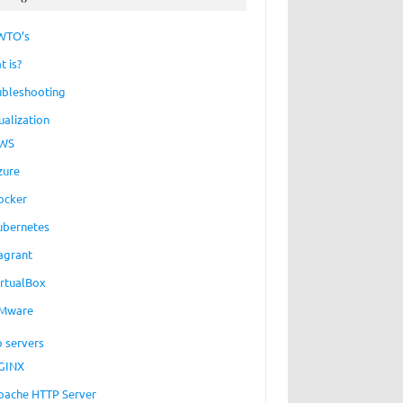
WTO’s
t is?
ubleshooting
ualization
WS
zure
ocker
ubernetes
agrant
irtualBox
Mware
 servers
GINX
pache HTTP Server