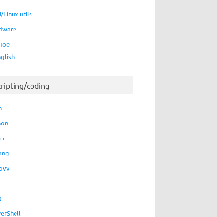
/Linux utils
dware
ное
nglish
cripting/coding
h
hon
++
ang
ovy
P
a
erShell