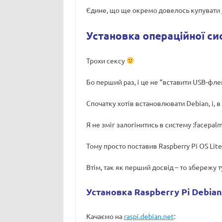
Єдине, що ще окремо довелось купувати
Установка операційної си
Трохи сексу
Бо перший раз, і це не “вставити USB-фл
Спочатку хотів встановлювати Debian, і, 
Я не зміг залогінитись в систему :facepalm
Тому просто поставив Raspberry Pi OS Lit
Втім, так як перший досвід – то збережу т
Установка Raspberry Pi Debian
Качаємо на
raspi.debian.net
: