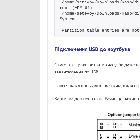
/home/setevoy/Downloads/Rasp/di
root (ARM-64)
/home/setevoy/Downloads/Rasp/di
System
Partition table entries are not
Підключення USB до ноутбука
Отуто теж трохи витратив часу, бо дуже н
завантаження по USB.
Навіть якась ностальгія по часам, коли 
Картинка для тих, хто не бачив це наживо