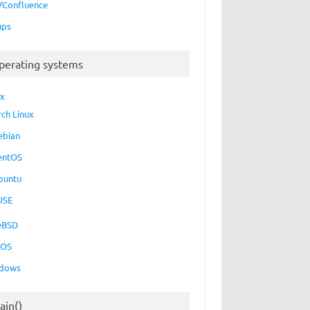
a/Confluence
ups
perating systems
ux
rch Linux
ebian
entOS
buntu
USE
eBSD
cOS
dows
ain()