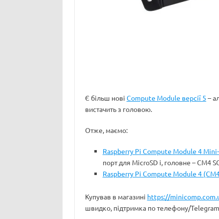
Є більш нові
Compute Module версії 5
– ал
вистачить з головою.
Отже, маємо:
Raspberry Pi Compute Module 4 Min
порт для MicroSD і, головне – CM4 
Raspberry Pi Compute Module 4 (CM4
Купував в магазині
https://minicomp.com.
швидко, підтримка по телефону/Telegram 