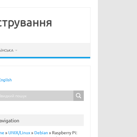
стрування
АЇНСЬКА
English
avigation
me
»
UNIX/Linux
»
Debian
»
Raspberry Pi: