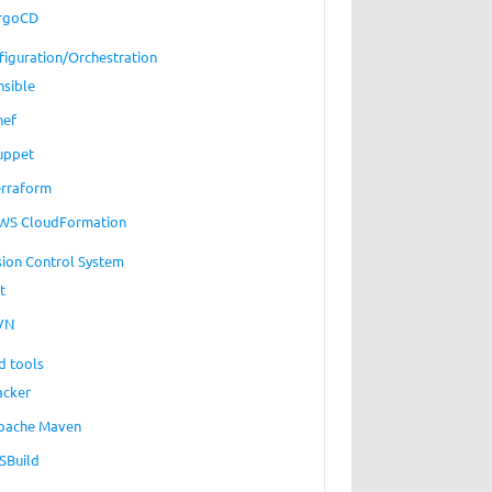
rgoCD
figuration/Orchestration
nsible
hef
uppet
erraform
WS CloudFormation
sion Control System
t
VN
d tools
acker
pache Maven
SBuild