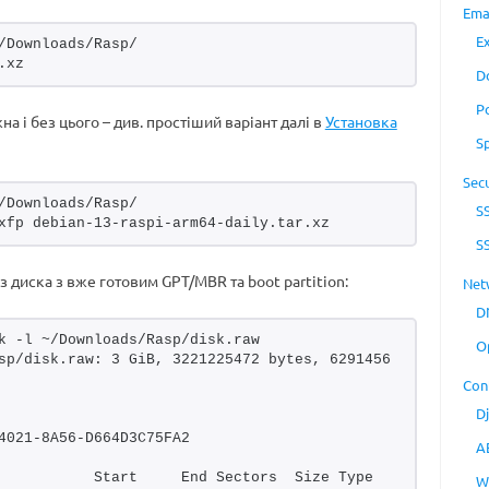
Ema
E
/Downloads/Rasp/
.xz
D
P
а і без цього – див. простіший варіант далі в
Установка
S
Secu
/Downloads/Rasp/
S
xfp debian-13-raspi-arm64-daily.tar.xz 
S
з диска з вже готовим GPT/MBR та boot partition:
Net
D
k -l ~/Downloads/Rasp/disk.raw 
O
sp/disk.raw: 3 GiB, 3221225472 bytes, 6291456 
Con
D
4021-8A56-D664D3C75FA2
A
           Start     End Sectors  Size Type
W