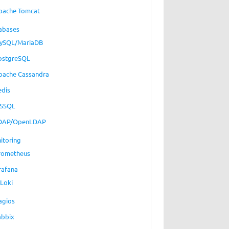
pache Tomcat
abases
ySQL/MariaDB
ostgreSQL
pache Cassandra
edis
SSQL
DAP/OpenLDAP
itoring
rometheus
rafana
Loki
agios
abbix