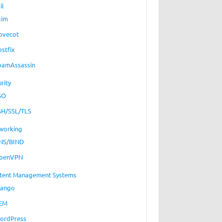
il
xim
ovecot
ostfix
pamAssassin
rity
SO
SH/SSL/TLS
working
NS/BIND
penVPN
tent Management Systems
jango
EM
ordPress