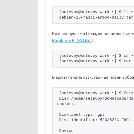
[setevoy@setevoy-work ~] $ ls ~
debian-13-raspi-arm64-daily.tar
Розпаковуваємо (хоча, як виявилось, можн
Raspberry Pi OS Lite
):
[setevoy@setevoy-work ~] $ cd ~
[setevoy@setevoy-work ~] $ tar 
В архіві лежить
– це повний обра
disk.raw
[setevoy@setevoy-work ~] $ fdis
Disk /home/setevoy/Downloads/Ra
sectors
...
Disklabel type: gpt
Disk identifier: 580A523C-E6C1-
Device                         