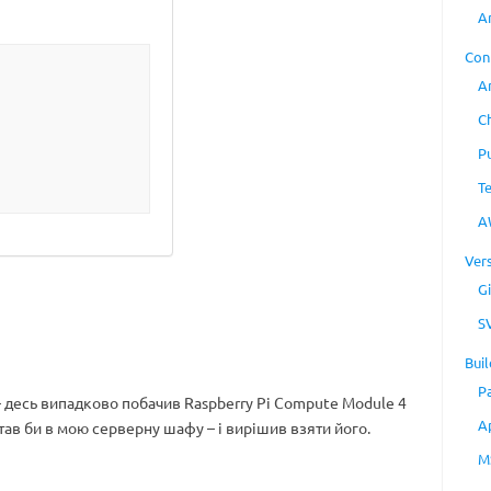
A
Con
A
C
P
T
A
Ver
Gi
S
Buil
P
 – десь випадково побачив Raspberry Pi Compute Module 4
A
став би в мою серверну шафу – і вирішив взяти його.
M