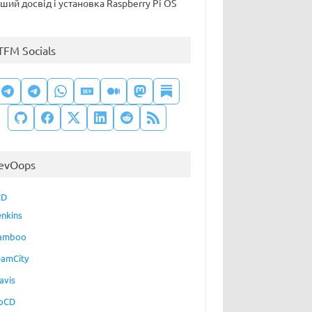
ший досвід і установка Raspberry Pi OS
e
TFM Socials
evOops
CD
enkins
amboo
eamCity
avis
oCD