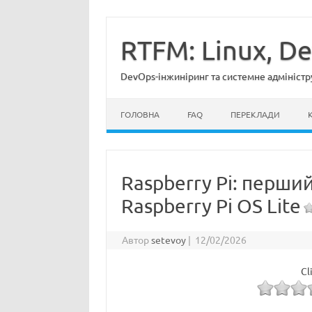
Перейти
до
вмісту
RTFM: Linux, D
DevOps-інжиніринг та системне адміністр
ГОЛОВНА
FAQ
ПЕРЕКЛАДИ
Raspberry Pi: перший
Raspberry Pi OS Lite
Автор
setevoy
|
12/02/2026
Cl