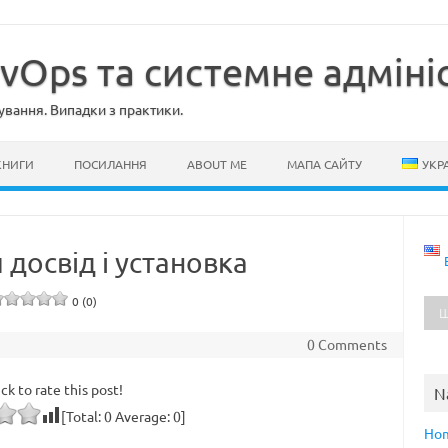
evOps та системне адміні
ування. Випадки з практики.
КНИГИ
ПОСИЛАННЯ
ABOUT ME
МАПА САЙТУ
УКР
 досвід і установка
0 (0)
0 Comments
ick to rate this post!
N
[Total:
0
Average:
0
]
Ho