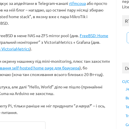
пер
ідкує за апдейтами в Telegram-каналі
rtfmcoua
або просто
Lit
 на мій блог – нагадаю, що останні пару місяці збираю
osted home stack”, в якому вже є пара MikroTik і
R
eBSD.
reeBSD в мене NAS на ZFS mirror pool (див.
FreeBSD: Home
нтральний моніторинг” з VictoriaMetrics + Grafana (див.
 VictoriaMetrics
).
 окрему машинку під mini-monitoring, плюс там захостити
вання self-hosted home page для браузера
), бо
D
лючаю (хоча там споживання всього близько 20 Вт-год).
CI/
тука, але далі “Hello, World” діло не пішло (принаймні
J
 Kuma на Arduino не захостиш.
B
rry Pi, тільки раніше не міг придумати “
а нахуа?
” – і ось,
T
е питання.
Tr
G