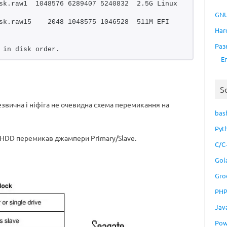
sk.raw1  1048576 6289407 5240832  2.5G Linux 
GNU
sk.raw15    2048 1048575 1046528  511M EFI 
Har
Раз
 in disk order.
E
S
езвична і ніфіга не очевидна схема перемикання на
bas
Pyt
на HDD перемикав джампери Primary/Slave.
C/C
Gol
Gro
PH
Jav
Pow