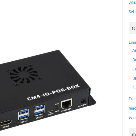
Jir
Set
O
Lin
A
D
C
U
S
Fre
ma
Win
m