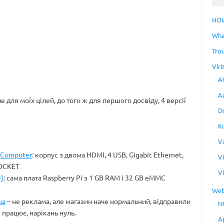
HO
Wha
Tro
Virt
A
A
е для моїх цілей, до того ж для першого досвіду, 4 версії
D
K
V
i-Computer
: корпус з двома HDMI, 4 USB, Gigabit Ethernet,
V
SOCKET
V
)
: сама плата Raspberry Pi з 1 GB RAM і 32 GB eMMC
Web
ua
– не реклама, але магазин наче нормальний, відправили
N
працює, нарікань нуль.
A