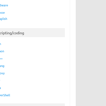
dware
ное
nglish
cripting/coding
h
hon
++
ang
ovy
P
a
erShell