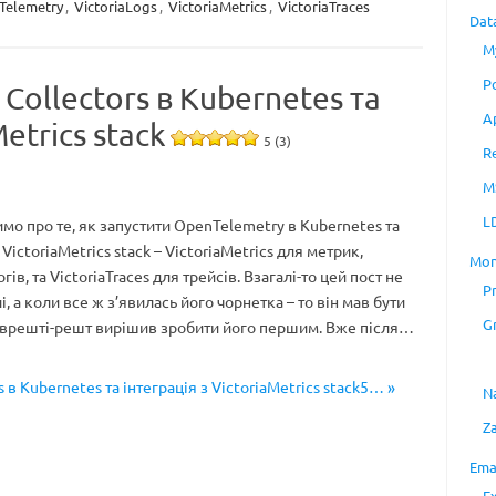
Telemetry
,
VictoriaLogs
,
VictoriaMetrics
,
VictoriaTraces
Dat
M
P
Collectors в Kubernetes та
A
Metrics stack
5 (3)
R
M
L
мо про те, як запустити OpenTelemetry в Kubernetes та
 VictoriaMetrics stack – VictoriaMetrics для метрик,
Mon
гів, та VictoriaTraces для трейсів. Взагалі-то цей пост не
P
, а коли все ж з’явилась його чорнетка – то він мав бути
G
ле врешті-решт вирішив зробити його першим. Вже після…
 в Kubernetes та інтеграція з VictoriaMetrics stack5… »
N
Z
Ema
E