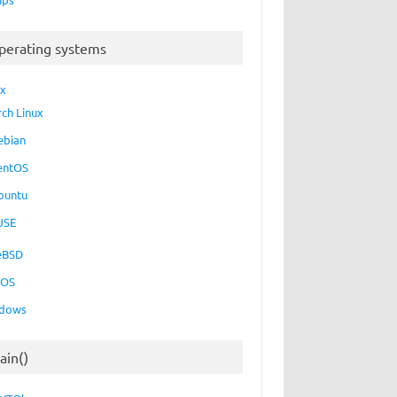
perating systems
ux
rch Linux
ebian
entOS
buntu
USE
eBSD
cOS
dows
ain()