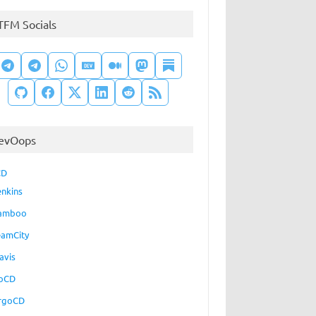
TFM Socials
evOops
CD
enkins
amboo
eamCity
avis
oCD
rgoCD