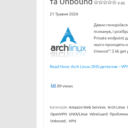
та Unbound
0 (0)
21 Травня 2026
Давно гемороївся 
психанув, і розіб
Private endpoint д
нього проходять н
timeout“: $ kk ge
Read More: Arch Linux: DNS-детектив – VPN
89 views
Категорія:
Amazon Web Services
Arch Linux
OpenVPN
UNIX/Linux
WireGuard
Проблеми
Unbound
,
VPN