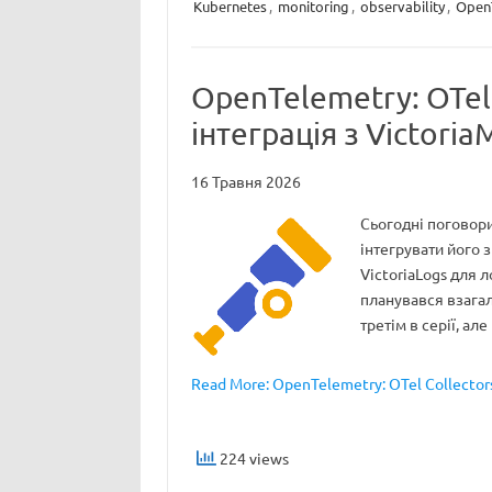
Kubernetes
,
monitoring
,
observability
,
Open
OpenTelemetry: OTel 
інтеграція з Victoria
16 Травня 2026
Сьогодні поговори
інтегрувати його з
VictoriaLogs для ло
планувався взагалі
третім в серії, а
Read More: OpenTelemetry: OTel Collectors
224 views