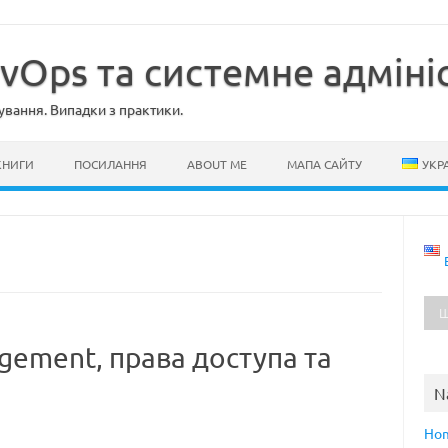
evOps та системне адміні
ування. Випадки з практики.
КНИГИ
ПОСИЛАННЯ
ABOUT ME
МАПА САЙТУ
УКР
agement, права доступа та
N
Ho