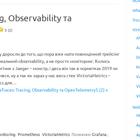
HO
Wha
g, Observability та
Tro
Virt
5 (2)
A
A
у доросли до того, що пора вже мати повноцінний трейсінг
D
еальний observability, а не просто моніторинг. Колись
K
ічне з Jaeger – монстр, і десь він так в чорнетках 2019 чи
вся, ну а так як зараз у нас весь стек VictoriaMetrics –
V
ics для…
V
aTraces: Tracing, Observability та OpenTelemetry5 (2) »
V
Web
N
A
nitoring
Prometheus
VictoriaMetrics
Позначки:
Grafana
,
A