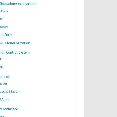
figuration/Orchestration
nsible
hef
uppet
erraform
WS CloudFormation
sion Control System
t
VN
d tools
acker
pache Maven
SBuild
a/Confluence
ups