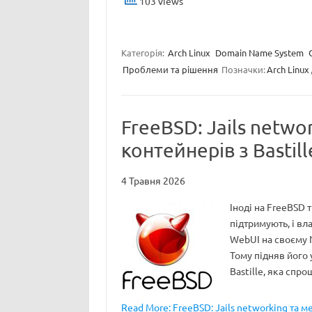
103 views
Категорія:
Arch Linux
Domain Name System
Проблеми та рішення
Позначки:
Arch Linux
FreeBSD: Jails netw
контейнерів з Bastill
4 Травня 2026
Іноді на FreeBSD 
підтримують, і вл
WebUI на своєму N
Тому підняв його 
Bastille, яка сп
Read More: FreeBSD: Jails networking та м