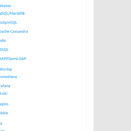
abases
ySQL/MariaDB
ostgreSQL
pache Cassandra
edis
SSQL
DAP/OpenLDAP
itoring
rometheus
rafana
Loki
agios
abbix
il
xim