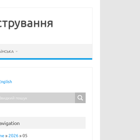
стрування
АЇНСЬКА
English
avigation
me
»
2026
»
05