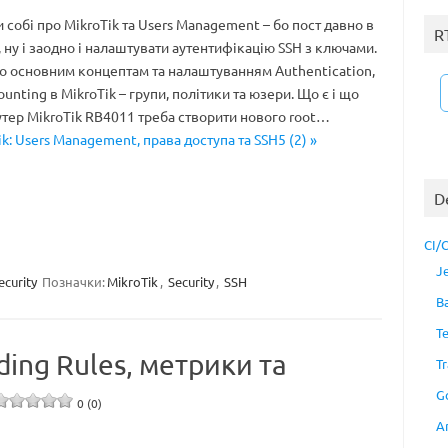
 собі про MikroTik та Users Management – бо пост давно в
R
 ну і заодно і налаштувати аутентифікацію SSH з ключами.
о основним концептам та налаштуванням Authentication,
ounting в MikroTik – групи, політики та юзери. Що є і що
утер MikroTik RB4011 треба створити нового root…
k: Users Management, права доступа та SSH5 (2) »
D
CI/
J
ecurity
Позначки:
MikroTik
,
Security
,
SSH
B
T
ding Rules, метрики та
Tr
G
0 (0)
A