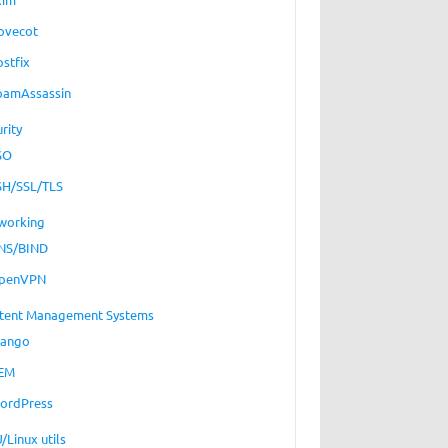
ovecot
ostfix
pamAssassin
rity
SO
SH/SSL/TLS
working
NS/BIND
penVPN
tent Management Systems
jango
EM
ordPress
/Linux utils