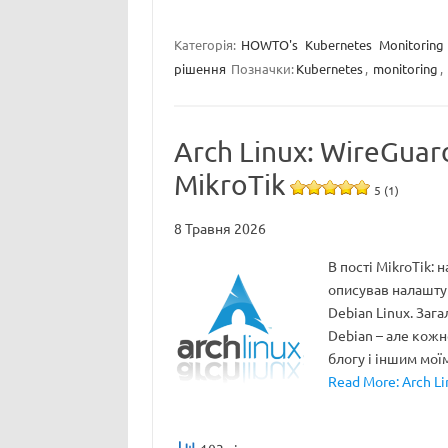
Категорія:
HOWTO's
Kubernetes
Monitoring
рішення
Позначки:
Kubernetes
,
monitoring
,
Arch Linux: WireGua
MikroTik
5 (1)
8 Травня 2026
В пості MikroTik:
описував налаштув
Debian Linux. Зага
Debian – але кожн
блогу і іншим мої
Read More: Arch Li