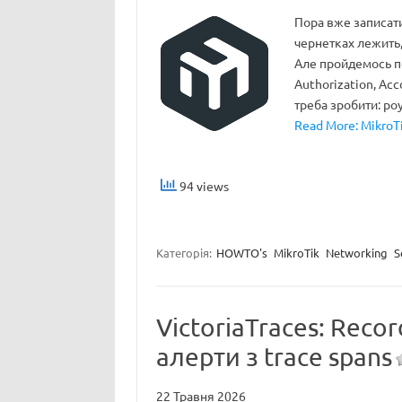
Пора вже записати
чернетках лежить,
Але пройдемось п
Authorization, Acc
треба зробити: ро
Read More: MikroTi
94 views
Категорія:
HOWTO's
MikroTik
Networking
S
VictoriaTraces: Recor
алерти з trace spans
22 Травня 2026