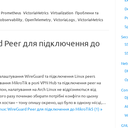
D
Prometheus
VictoriaMetrics
Virtualization
Проблеми та
P
observability
,
OpenTelemetry
,
VictoriaLogs
,
VictoriaMetrics
S
Secu
rd Peer для підключення до
S
S
Net
D
 налаштування WireGuard та підключення Linux peers
O
ання MikroTik в ролі VPN Hub та підключення peer на
лом, налатування на Arch Linux не відрізняються від
Con
ого разу починаю збирати потрібні конфіги по цьому
D
м хостам – тому опишу окремо, що було в одному місці,…
A
nux: WireGuard Peer для підключення до MikroTik5 (1) »
W
GNU