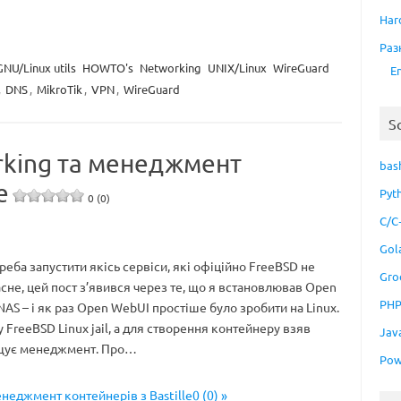
Har
Раз
GNU/Linux utils
HOWTO's
Networking
UNIX/Linux
WireGuard
E
,
DNS
,
MikroTik
,
VPN
,
WireGuard
S
orking та менеджмент
bas
e
Pyt
0 (0)
C/C
Gol
треба запустити якісь сервіси, які офіційно FreeBSD не
Gro
асне, цей пост з’явився через те, що я встановлював Open
PH
AS – і як раз Open WebUI простіше було зробити на Linux.
у FreeBSD Linux jail, а для створення контейнеру взяв
Jav
рощує менеджмент. Про…
Pow
енеджмент контейнерів з Bastille0 (0) »