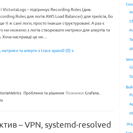
Con
 і VictoriaLogs – підтримує Recording Rules (див.
A
ecording Rules для логів AWS Load Balancer) для трейсів, бо
C
це ті ж самі логи, просто інакше структуровані. А раз є
 то ми можемо з логів створювати метрики для алертів та
P
s. Хоча насправді це не…
T
A
 метрики та алерти з trace spans0 (0) »
Ver
Gi
S
Buil
ctoriaMetrics
Проблеми та рішення
Позначки:
Grafana
,
P
es
A
M
ктив – VPN, systemd-resolved
Jir
Set