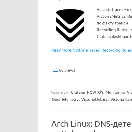
VictoriaTraces – як
VictoriaMetrics: R
по факту трейси – 
Recording Rules –
Grafana dashboard
Read More: VictoriaTraces: Recording Rules,
68 views
Категорія:
Grafana
HOWTO's
Monitoring
Vi
OpenTelemetry
,
VictoriaMetrics
,
VictoriaTrac
Arch Linux: DNS-дете