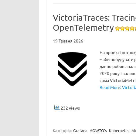
VictoriaTraces: Tracin
OpenTelemetry
19 Травня 2026
На проекті потрох
– аби побудувати р
давно робив аналог
2020 року і залиши
сама VictoriaMetr
Read More: Victori
232 views
Категорія:
Grafana
HOWTO's
Kubernetes
Mo