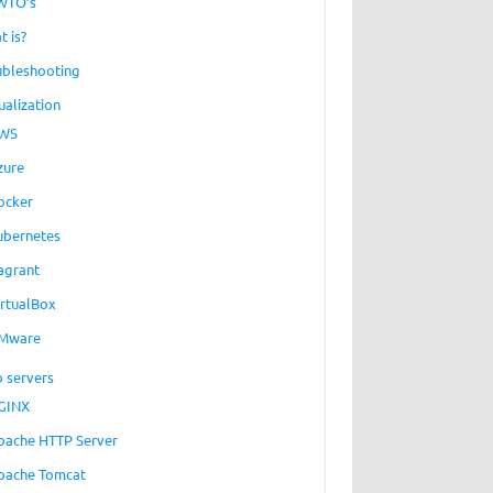
WTO’s
t is?
ubleshooting
ualization
WS
zure
ocker
ubernetes
agrant
irtualBox
Mware
 servers
GINX
pache HTTP Server
pache Tomcat