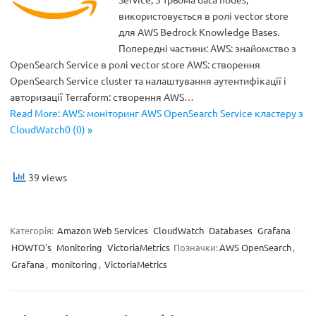
використовується в ролі vector store
для AWS Bedrock Knowledge Bases.
Попередні частини: AWS: знайомство з
OpenSearch Service в ролі vector store AWS: створення
OpenSearch Service cluster та налаштування аутентифікації і
авторизації Terraform: створення AWS…
Read More: AWS: моніторинг AWS OpenSearch Service кластеру з
CloudWatch0 (0) »
39 views
Категорія:
Amazon Web Services
CloudWatch
Databases
Grafana
HOWTO's
Monitoring
VictoriaMetrics
Позначки:
AWS OpenSearch
,
Grafana
,
monitoring
,
VictoriaMetrics