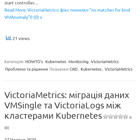
start controller…
Read More: VictoriaMetrics: фікс помилки “no matches for kind
VMAnomaly”0 (0) »
21 views
Категорія:
HOWTO's
Kubernetes
Monitoring
VictoriaMetrics
Проблеми та рішення
Позначки:
CRD
,
Kubernetes
,
VictoriaMetrics
VictoriaMetrics: міграція даних
VMSingle та VictoriaLogs між
кластерами Kubernetes
0
(0)
27 Червня 2025