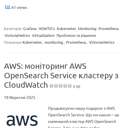
61 views
Категорія:
Grafana
HOWTO's
Kubernetes
Monitoring
Prometheus
VictoriaMetrics
Virtualization
Проблеми та рішення
Позначки:
Kubernetes
,
monitoring
,
Prometheus
,
VictoriaMetrics
AWS: моніторинг AWS
OpenSearch Service кластеру з
CloudWatch
0 (0)
18 Вересня 2025
Продовжуємо нашу подорож з AWS
OpenSearch Service. Що ми маємо – це
маленький кластер AWS OpenSearch
Service, 3 трьома data nodes,