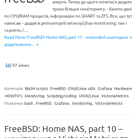
алерти. Тепер до цього хочеться додати
трохи більше моніторингу – бачити дані
по CPU/RAM процесів, інформацію по SMART та ZFS. Все, що тут
написав – додав в репозиторій setevoy2/nas-monitoring: там і
скрипти, і…
Read More: FreeBSD: Home NAS, part 11 – extended моніторинг з
додатковими… »
97 views
Категорія:
BASH scripts
FreeBSD
GNU/Linux utils
Grafana
Hardware
HOWTO's
Monitoring
Scripting/coding
UNIX/Linux
VictoriaMetrics
Позначки:
bash
,
FreeBSD
,
Grafana
,
monitoring
,
VictoriaMetrics
FreeBSD: Home NAS, part 10 –