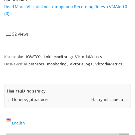
Read More: VictoriaLogs: створення Recording Rules з VMAlert0
(0) »
52 views
Категорія:
HOWTO's
Loki
Monitoring
VictoriaMetrics
Позначки:
Kubernetes
,
monitoring
,
VictoriaLogs
,
VictoriaMetrics
Навігація по запису
←
Попередні записи
Наступні записи
→
English