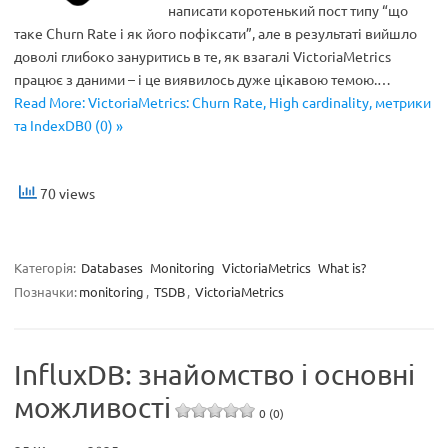
написати коротенький пост типу “що
таке Churn Rate і як його пофіксати”, але в результаті вийшло
доволі глибоко зануритись в те, як взагалі VictoriaMetrics
працює з даними – і це виявилось дуже цікавою темою.…
Read More: VictoriaMetrics: Churn Rate, High cardinality, метрики
та IndexDB0 (0) »
70 views
Категорія:
Databases
Monitoring
VictoriaMetrics
What is?
Позначки:
monitoring
,
TSDB
,
VictoriaMetrics
InfluxDB: знайомство і основні
можливості
0 (0)