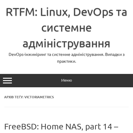
Перейти
до
RTFM: Linux, DevOps та
вмісту
системне
адміністрування
DevOps-інжиніринг та системне адміністрування. Випадки з
практики.
Меню
АРХІВ ТЕҐУ:
VICTORIAMETRICS
FreeBSD: Home NAS, part 14 –