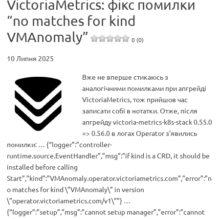
VictoriaMetrics: фікс помилки
“no matches for kind
VMAnomaly”
0 (0)
10 Липня 2025
Вже не вперше стикаюсь з
аналогічними помилками при апгрейді
VictoriaMetrics, тож прийшов час
записати собі в нотатки. Отже, після
апгрейду victoria-metrics-k8s-stack 0.55.0
=> 0.56.0 в логах Operator з’явились
помилки: … {“logger”:”controller-
runtime.source.EventHandler”,”msg”:”if kind is a CRD, it should be
installed before calling
Start”,”kind”:”VMAnomaly.operator.victoriametrics.com”,”error”:”n
o matches for kind \”VMAnomaly\” in version
\”operator.victoriametrics.com/v1\””} …
{“logger”:”setup”,”msg”:”cannot setup manager”,”error”:”cannot