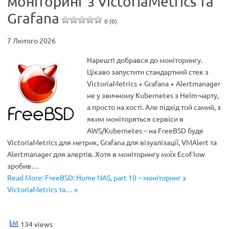
моніторинг з VictoriaMetrics та
Grafana
0 (0)
7 Лютого 2026
Нарешті добрався до моніторингу.
Цікаво запустити стандартний стек з
VictoriaMetrics + Grafana + Alertmanager
не у звичному Kubernetes з Helm-чарту,
а просто на хості. Але підхід той самий, з
яким моніторяться сервіси в
AWS/Kubernetes – на FreeBSD буде
VictoriaMetrics для метрик, Grafana для візуалізації, VMAlert та
Alertmanager для алертів. Хотя в моніторингу моїх EcoFlow
зробив…
Read More: FreeBSD: Home NAS, part 10 – моніторинг з
VictoriaMetrics та… »
134 views