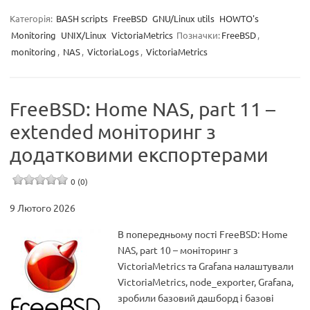
Категорія:
BASH scripts
FreeBSD
GNU/Linux utils
HOWTO's
Monitoring
UNIX/Linux
VictoriaMetrics
Позначки:
FreeBSD
,
monitoring
,
NAS
,
VictoriaLogs
,
VictoriaMetrics
FreeBSD: Home NAS, part 11 –
extended моніторинг з
додатковими експортерами
0 (0)
9 Лютого 2026
В попередньому пості FreeBSD: Home
NAS, part 10 – моніторинг з
VictoriaMetrics та Grafana налаштували
VictoriaMetrics, node_exporter, Grafana,
зробили базовий дашборд і базові