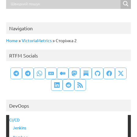
Navigation
Home
»
VictoriaMetrics
»
Сторінка 2
RTFM Socials
DevOops
CI/CD
Jenkins