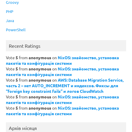
Groovy
PHP
Java
PowerShell
Recent Ratings
Vote
5
from
anonymous
on
NixOS: знайомство, установка
пакетів та конфігурація системи
Vote
5
from
anonymous
on
NixOS: знайомство, установка
пакетів та конфігурація системи
Vote
5
from
anonymous
on
AWS: Database Migration Service,
часть 2 – нет AUTO_INCREMENT и индексов. Фиксы для
“foreign key constraint fails” и логов CloudWatch
Vote
5
from
anonymous
on
NixOS: знайомство, установка
пакетів та конфігурація системи
Vote
5
from
anonymous
on
NixOS: знайомство, установка
пакетів та конфігурація системи
Архів місяця