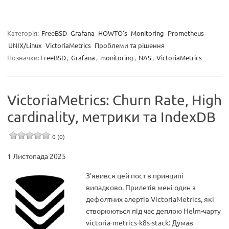
Категорія:
FreeBSD
Grafana
HOWTO's
Monitoring
Prometheus
UNIX/Linux
VictoriaMetrics
Проблеми та рішення
Позначки:
FreeBSD
,
Grafana
,
monitoring
,
NAS
,
VictoriaMetrics
VictoriaMetrics: Churn Rate, High
cardinality, метрики та IndexDB
0 (0)
1 Листопада 2025
З’явився цей пост в принципі
випадково. Прилетів мені один з
дефолтних алертів VictoriaMetrics, які
створюються під час деплою Helm-чарту
victoria-metrics-k8s-stack: Думав