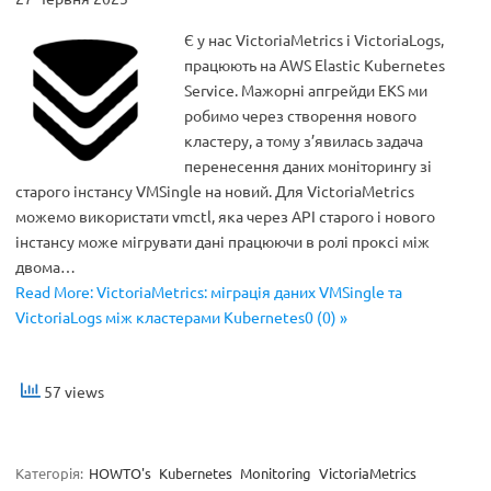
Є у нас VictoriaMetrics і VictoriaLogs,
працюють на AWS Elastic Kubernetes
Service. Мажорні апгрейди EKS ми
робимо через створення нового
кластеру, а тому з’явилась задача
перенесення даних моніторингу зі
старого інстансу VMSingle на новий. Для VictoriaMetrics
можемо використати vmctl, яка через API старого і нового
інстансу може мігрувати дані працюючи в ролі проксі між
двома…
Read More: VictoriaMetrics: міграція даних VMSingle та
VictoriaLogs між кластерами Kubernetes0 (0) »
57 views
Категорія:
HOWTO's
Kubernetes
Monitoring
VictoriaMetrics