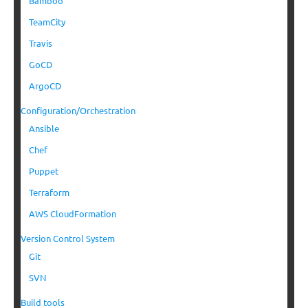
Bamboo
TeamCity
Travis
GoCD
ArgoCD
Configuration/Orchestration
Ansible
Chef
Puppet
Terraform
AWS CloudFormation
Version Control System
Git
SVN
Build tools