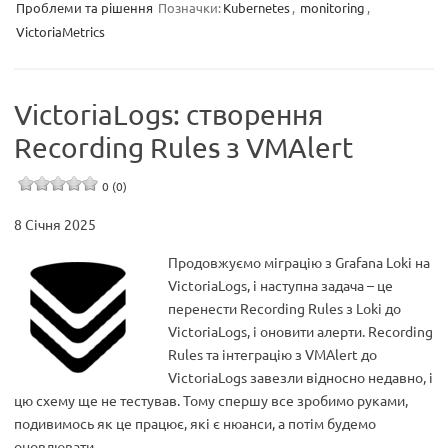
Проблеми та рішення
Позначки:
Kubernetes
,
monitoring
,
VictoriaMetrics
VictoriaLogs: створення
Recording Rules з VMAlert
0 (0)
8 Січня 2025
Продовжуємо міграцію з Grafana Loki на
VictoriaLogs, і наступна задача – це
перенести Recording Rules з Loki до
VictoriaLogs, і оновити алерти. Recording
Rules та інтеграцію з VMAlert до
VictoriaLogs завезли відносно недавно, і
цю схему ще не тестував. Тому спершу все зробимо руками,
подивимось як це працює, які є нюанси, а потім будемо
оновлювати…