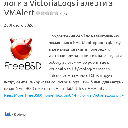
логи з VictoriaLogs і алерти з
VMAlert
0 (0)
28 Лютого 2026
Продовження серії по налаштуванню
домашнього NAS. Моніторинг в цілому
вже налаштований в попередніх
частинах, але залишилось налаштувати
роботу з логами – бо робити це в
консолі з tail -f /var/log/messages,
звісно, можна – але є і більш зручні
інструменти. Використаємо VictoriaLogs – тим більш для метрик
на моїй FreeBSD вже є стек VictoriaMetrics + VMAlert…
Read More: FreeBSD: Home NAS, part 14 – логи з VictoriaLogs і… »
88 views