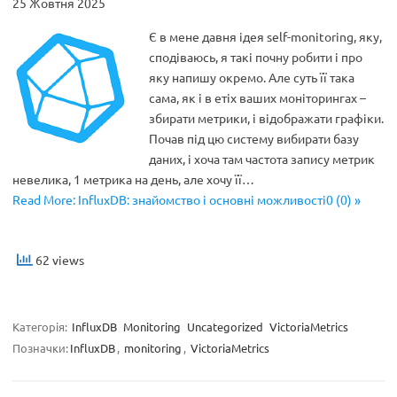
25 Жовтня 2025
Є в мене давня ідея self-monitoring, яку,
сподіваюсь, я такі почну робити і про
яку напишу окремо. Але суть її така
сама, як і в етіх ваших моніторингах –
збирати метрики, і відображати графіки.
Почав під цю систему вибирати базу
даних, і хоча там частота запису метрик
невелика, 1 метрика на день, але хочу її…
Read More: InfluxDB: знайомство і основні можливості0 (0) »
62 views
Категорія:
InfluxDB
Monitoring
Uncategorized
VictoriaMetrics
Позначки:
InfluxDB
,
monitoring
,
VictoriaMetrics