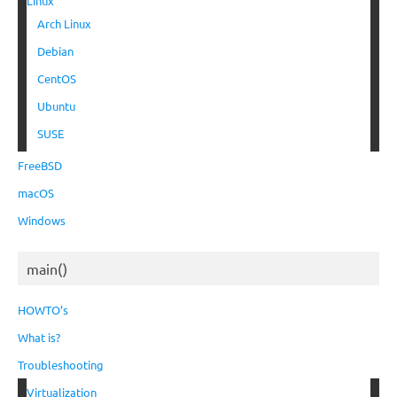
Linux
Arch Linux
Debian
CentOS
Ubuntu
SUSE
FreeBSD
macOS
Windows
main()
HOWTO’s
What is?
Troubleshooting
Virtualization