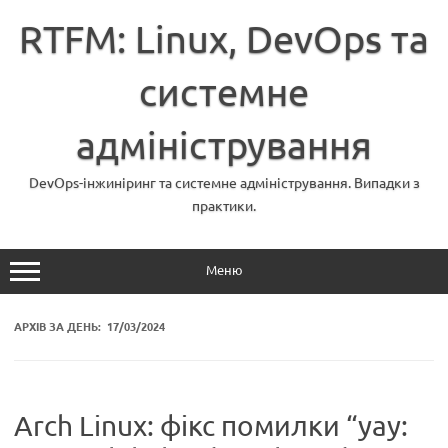
Перейти
до
RTFM: Linux, DevOps та
вмісту
системне
адміністрування
DevOps-інжиніринг та системне адміністрування. Випадки з
практики.
Меню
АРХІВ ЗА ДЕНЬ:
17/03/2024
Arch Linux: фікс помилки “yay: