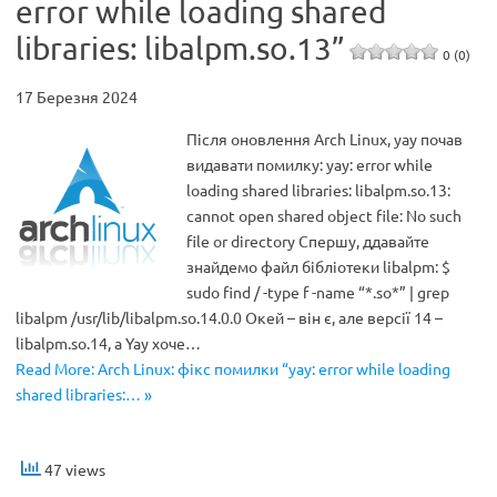
error while loading shared
libraries: libalpm.so.13”
0 (0)
17 Березня 2024
Після оновлення Arch Linux, yay почав
видавати помилку: yay: error while
loading shared libraries: libalpm.so.13:
cannot open shared object file: No such
file or directory Спершу, ддавайте
знайдемо файл бібліотеки libalpm: $
sudo find / -type f -name “*.so*” | grep
libalpm /usr/lib/libalpm.so.14.0.0 Окей – він є, але версії 14 –
libalpm.so.14, а Yay хоче…
Read More: Arch Linux: фікс помилки “yay: error while loading
shared libraries:… »
47 views