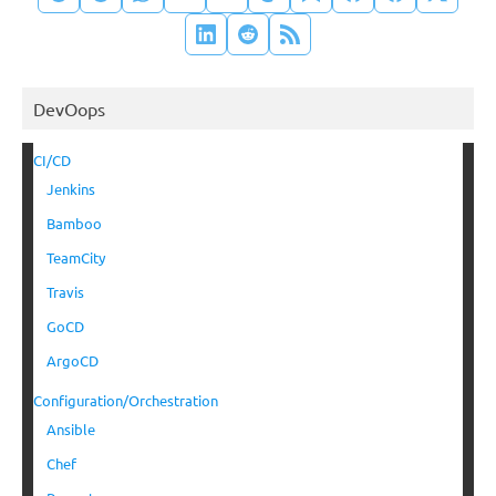
DevOops
CI/CD
Jenkins
Bamboo
TeamCity
Travis
GoCD
ArgoCD
Configuration/Orchestration
Ansible
Chef