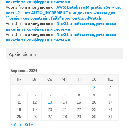
пакетів та конфігурація системи
Vote
5
from
anonymous
on
AWS: Database Migration Service,
часть 2 – нет AUTO_INCREMENT и индексов. Фиксы для
“foreign key constraint fails” и логов CloudWatch
Vote
5
from
anonymous
on
NixOS: знайомство, установка
пакетів та конфігурація системи
Vote
5
from
anonymous
on
NixOS: знайомство, установка
пакетів та конфігурація системи
Архів місяця
Березень 2024
Пн
Вт
Ср
Чт
Пт
Сб
Нд
1
2
3
4
5
6
7
8
9
10
11
12
13
14
15
16
17
18
19
20
21
22
23
24
25
26
27
28
29
30
31
« Лют
Кві »