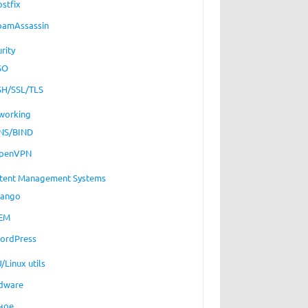
ostfix
pamAssassin
rity
SO
SH/SSL/TLS
working
NS/BIND
penVPN
tent Management Systems
jango
EM
ordPress
/Linux utils
dware
ное