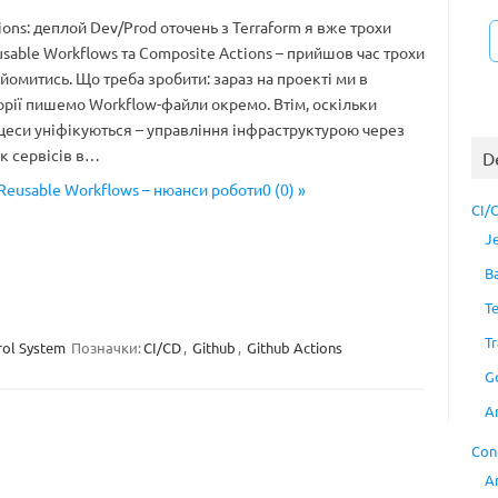
ions: деплой Dev/Prod оточень з Terraform я вже трохи
sable Workflows та Composite Actions – прийшов час трохи
йомитись. Що треба зробити: зараз на проекті ми в
рії пишемо Workflow-файли окремо. Втім, оскільки
цеси уніфікуються – управління інфраструктурою через
ск сервісів в…
D
Reusable Workflows – нюанси роботи0 (0) »
CI/
J
B
T
Tr
rol System
Позначки:
CI/CD
,
Github
,
Github Actions
G
A
Con
A