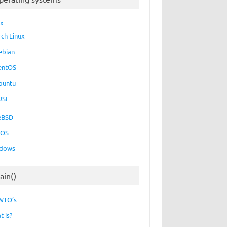
ux
rch Linux
ebian
entOS
buntu
USE
eBSD
cOS
dows
ain()
WTO’s
t is?