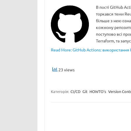
В пості GitHub Act
торкався теми Reu
більше з нею озна
кожному репозито
поступово всі про
Terraform, та запу
Read More: GitHub Actions: використання 
23 views
Категорія:
CI/CD
Git
HOWTO's
Version Cont