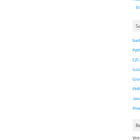
E
S
bas
Pyt
C/C
Gol
Gro
PH
Jav
Pow
R
Vo