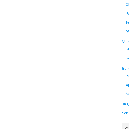
C
P
T
A
Ver
Gi
S
Buil
P
A
M
Jir
Set
O