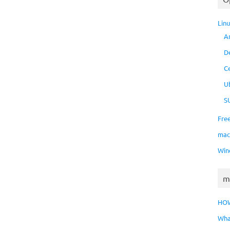
Lin
A
D
C
U
S
Fre
ma
Win
m
HO
Wha