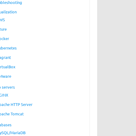
ubleshooting
ualization
WS
zure
ocker
ubernetes
agrant
irtualBox
Mware
 servers
GINX
pache HTTP Server
pache Tomcat
abases
ySQL/MariaDB