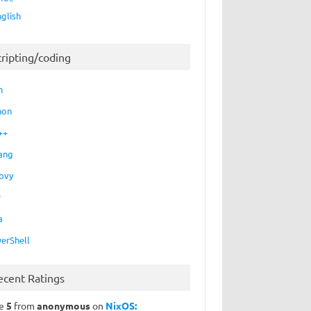
nglish
cripting/coding
h
hon
++
ang
ovy
P
a
erShell
ecent Ratings
te
5
from
anonymous
on
NixOS: