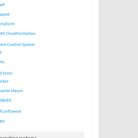
hef
uppet
erraform
WS CloudFormation
sion Control System
t
VN
d tools
acker
pache Maven
SBuild
a/Confluence
ups
perating systems