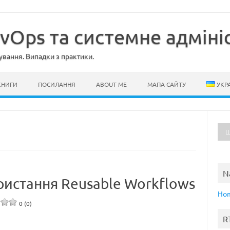
evOps та системне адміні
ування. Випадки з практики.
КНИГИ
ПОСИЛАННЯ
ABOUT ME
МАПА САЙТУ
УКР
N
ористання Reusable Workflows
Ho
0 (0)
R