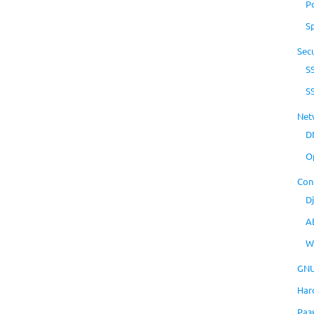
P
S
Secu
S
S
Net
D
O
Con
D
A
W
GNU
Har
Раз