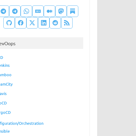
evOops
CD
enkins
amboo
eamCity
avis
oCD
rgoCD
figuration/Orchestration
nsible