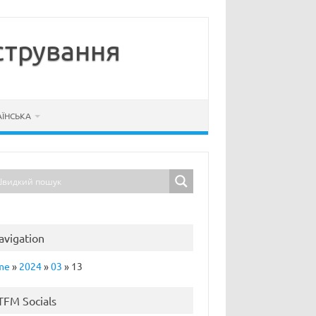
стрування
АЇНСЬКА
avigation
me
»
2024
»
03
»
13
TFM Socials