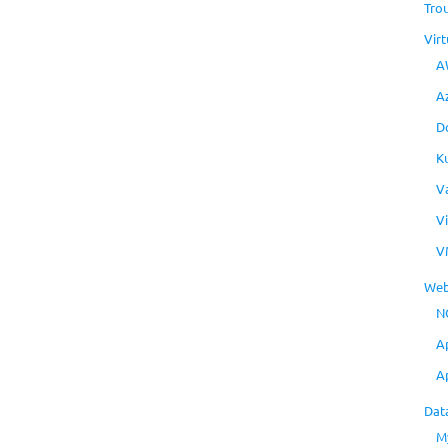
Tro
Virt
A
A
D
K
V
V
V
Web
N
A
A
Dat
M