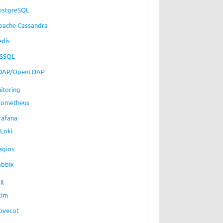
ostgreSQL
pache Cassandra
edis
SSQL
DAP/OpenLDAP
itoring
rometheus
rafana
Loki
agios
abbix
il
xim
ovecot