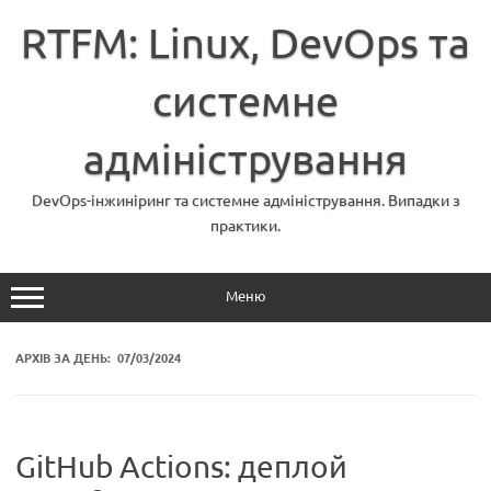
Перейти
до
RTFM: Linux, DevOps та
вмісту
системне
адміністрування
DevOps-інжиніринг та системне адміністрування. Випадки з
практики.
Меню
АРХІВ ЗА ДЕНЬ:
07/03/2024
GitHub Actions: деплой