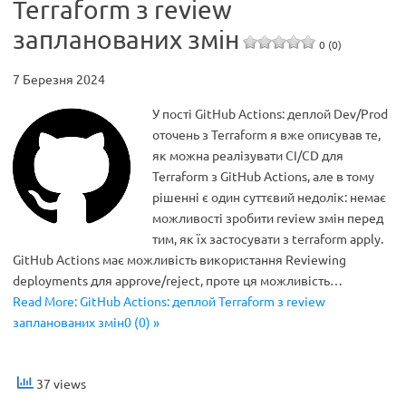
Terraform з review
запланованих змін
0 (0)
7 Березня 2024
У пості GitHub Actions: деплой Dev/Prod
оточень з Terraform я вже описував те,
як можна реалізувати CI/CD для
Terraform з GitHub Actions, але в тому
рішенні є один суттєвий недолік: немає
можливості зробити review змін перед
тим, як їх застосувати з terraform apply.
GitHub Actions має можливість використання Reviewing
deployments для approve/reject, проте ця можливість…
Read More: GitHub Actions: деплой Terraform з review
запланованих змін0 (0) »
37 views