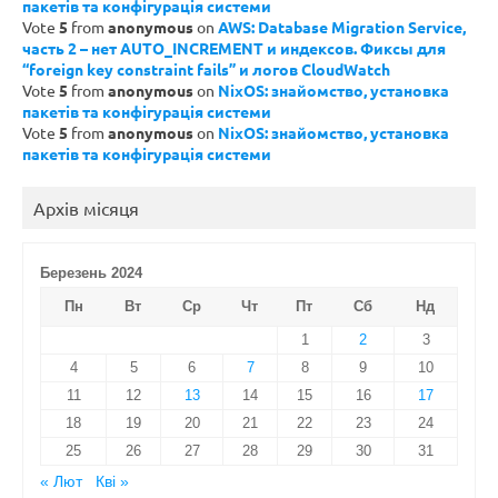
пакетів та конфігурація системи
Vote
5
from
anonymous
on
AWS: Database Migration Service,
часть 2 – нет AUTO_INCREMENT и индексов. Фиксы для
“foreign key constraint fails” и логов CloudWatch
Vote
5
from
anonymous
on
NixOS: знайомство, установка
пакетів та конфігурація системи
Vote
5
from
anonymous
on
NixOS: знайомство, установка
пакетів та конфігурація системи
Архів місяця
Березень 2024
Пн
Вт
Ср
Чт
Пт
Сб
Нд
1
2
3
4
5
6
7
8
9
10
11
12
13
14
15
16
17
18
19
20
21
22
23
24
25
26
27
28
29
30
31
« Лют
Кві »