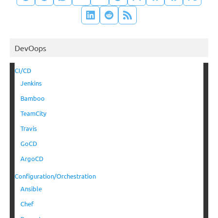
DevOops
CI/CD
Jenkins
Bamboo
TeamCity
Travis
GoCD
ArgoCD
Configuration/Orchestration
Ansible
Chef