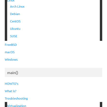
Linux
Arch Linux
Debian
CentOS
Ubuntu
SUSE
FreeBSD
macOS
Windows
main()
HOWTO’s
What is?
Troubleshooting
Virtualization