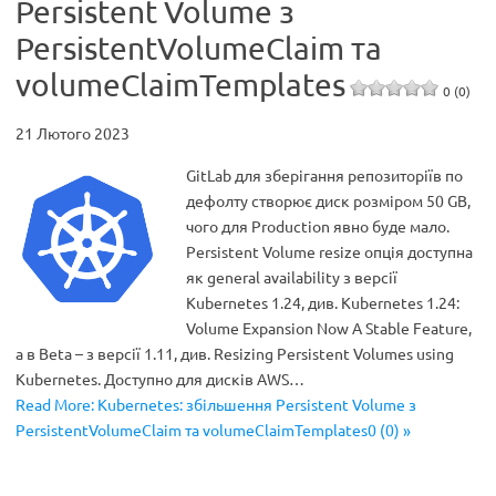
Persistent Volume з
PersistentVolumeClaim та
volumeClaimTemplates
0 (0)
21 Лютого 2023
GitLab для зберігання репозиторіїв по
дефолту створює диск розміром 50 GB,
чого для Production явно буде мало.
Persistent Volume resize опція доступна
як general availability з версії
Kubernetes 1.24, див. Kubernetes 1.24:
Volume Expansion Now A Stable Feature,
а в Beta – з версії 1.11, див. Resizing Persistent Volumes using
Kubernetes. Доступно для дисків AWS…
Read More: Kubernetes: збільшення Persistent Volume з
PersistentVolumeClaim та volumeClaimTemplates0 (0) »