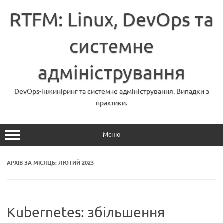
Перейти
до
RTFM: Linux, DevOps та
вмісту
системне
адміністрування
DevOps-інжиніринг та системне адміністрування. Випадки з
практики.
Меню
АРХІВ ЗА МІСЯЦЬ:
ЛЮТИЙ 2023
Kubernetes: збільшення