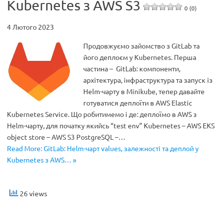
Kubernetes з AWS S3
0 (0)
4 Лютого 2023
Продовжуємо зайомство з GitLab та
його деплоєм у Kubernetes. Перша
частина – GitLab: компоненти,
архітектура, інфраструктура та запуск із
Helm-чарту в Minikube, тепер давайте
готуватися деплоїти в AWS Elastic
Kubernetes Service. Що робитимемо і де: деплоїмо в AWS з
Helm-чарту, для початку якийсь “test env” Kubernetes – AWS EKS
object store – AWS S3 PostgreSQL –…
Read More: GitLab: Helm-чарт values, залежності та деплой у
Kubernetes з AWS… »
26 views