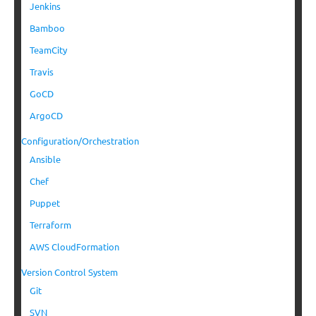
Jenkins
Bamboo
TeamCity
Travis
GoCD
ArgoCD
Configuration/Orchestration
Ansible
Chef
Puppet
Terraform
AWS CloudFormation
Version Control System
Git
SVN