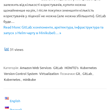
залежить від кількості користувачів, купити можна
щонайменше на рік, і після покупки зменшити кількість
користувачів у ліцензії не можна (але можна збільшити). GitLab
буде…
Read More: GitLab: компоненти, архітектура, інфраструктура та
запуск з Helm-чарту в Minikube0… »
31 views
Категорія:
Amazon Web Services
GitLab
HOWTO's
Kubernetes
Version Control System
Virtualization
Позначки:
Git
,
GitLab
,
Kubernetes
,
minikube
English
Русский