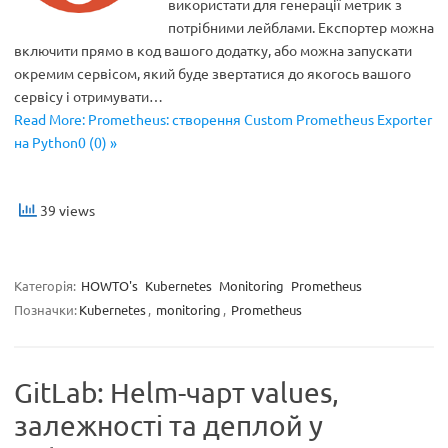
використати для генерації метрик з
потрібними лейблами. Експортер можна
включити прямо в код вашого додатку, або можна запускати
окремим сервісом, який буде звертатися до якогось вашого
сервісу і отримувати…
Read More: Prometheus: створення Custom Prometheus Exporter
на Python0 (0) »
39 views
Категорія:
HOWTO's
Kubernetes
Monitoring
Prometheus
Позначки:
Kubernetes
,
monitoring
,
Prometheus
GitLab: Helm-чарт values,
залежності та деплой у