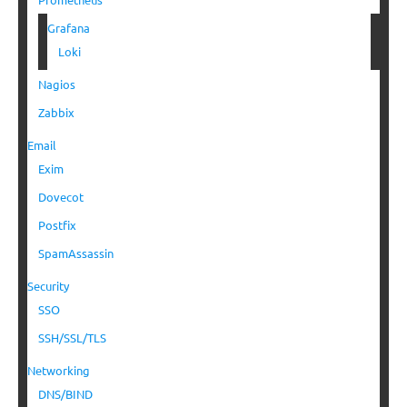
Grafana
Loki
Nagios
Zabbix
Email
Exim
Dovecot
Postfix
SpamAssassin
Security
SSO
SSH/SSL/TLS
Networking
DNS/BIND