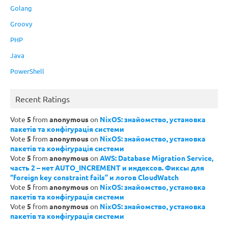
Golang
Groovy
PHP
Java
PowerShell
Recent Ratings
Vote
5
from
anonymous
on
NixOS: знайомство, установка
пакетів та конфігурація системи
Vote
5
from
anonymous
on
NixOS: знайомство, установка
пакетів та конфігурація системи
Vote
5
from
anonymous
on
AWS: Database Migration Service,
часть 2 – нет AUTO_INCREMENT и индексов. Фиксы для
“foreign key constraint fails” и логов CloudWatch
Vote
5
from
anonymous
on
NixOS: знайомство, установка
пакетів та конфігурація системи
Vote
5
from
anonymous
on
NixOS: знайомство, установка
пакетів та конфігурація системи