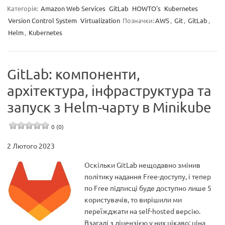
Категорія:
Amazon Web Services
GitLab
HOWTO's
Kubernetes
Version Control System
Virtualization
Позначки:
AWS
,
Git
,
GitLab
,
Helm
,
Kubernetes
GitLab: компоненти,
архітектура, інфраструктура та
запуск з Helm-чарту в Minikube
0 (0)
2 Лютого 2023
Оскільки GitLab нещодавно змінив
політику надання Free-доступу, і тепер
по Free підписці буде доступно лише 5
користувачів, то вирішили ми
переїжджати на self-hosted версію.
Взагалі з ліцензією у них цікаво: ціна