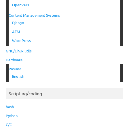
OpenVPN
Content Management Systems
Django
AEM
WordPress
GNU/Linux utils
Hardware
Разное
English
Scripting/coding
bash
Python
C/C++