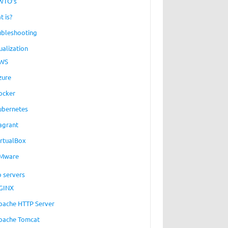
WTO’s
t is?
ubleshooting
ualization
WS
zure
ocker
ubernetes
agrant
irtualBox
Mware
 servers
GINX
pache HTTP Server
pache Tomcat