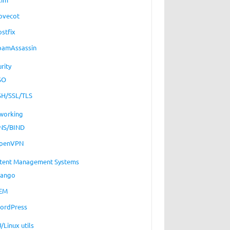
ovecot
ostfix
pamAssassin
rity
SO
SH/SSL/TLS
working
NS/BIND
penVPN
tent Management Systems
jango
EM
ordPress
/Linux utils