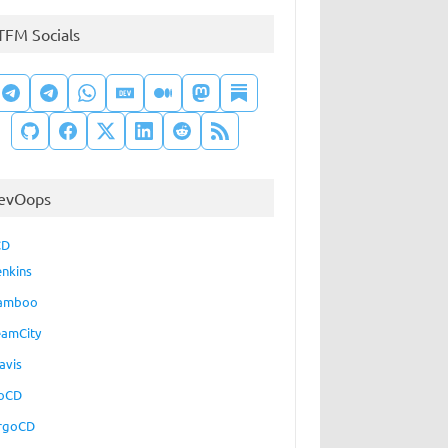
TFM Socials
evOops
CD
enkins
amboo
eamCity
avis
oCD
rgoCD