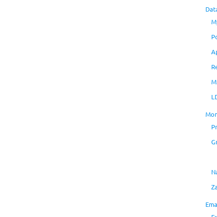
Dat
M
P
A
R
M
L
Mon
P
G
N
Z
Ema
E