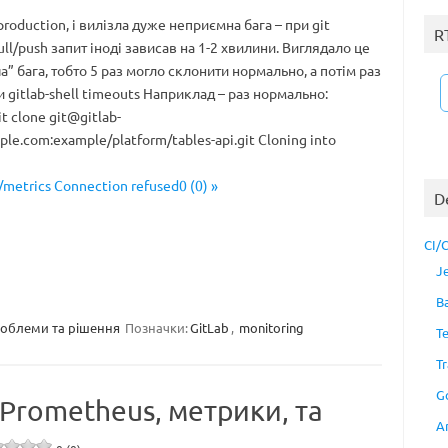
roduction, і вилізла дуже неприємна бага – при git
R
ll/push запит іноді зависав на 1-2 хвилини. Виглядало це
” бага, тобто 5 раз могло склонити нормально, а потім раз
 gitlab-shell timeouts Наприклад – раз нормально:
it clone
git@gitlab-
mple.com
:example/platform/tables-api.git Cloning into
 /metrics Connection refused0 (0) »
D
CI/
J
B
облеми та рішення
Позначки:
GitLab
,
monitoring
T
Tr
G
 Prometheus, метрики, та
A