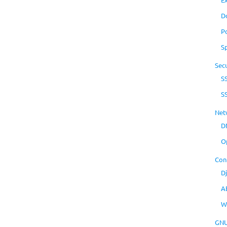
D
P
S
Secu
S
S
Net
D
O
Con
D
A
W
GNU