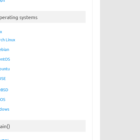
perating systems
ux
rch Linux
ebian
entOS
buntu
USE
eBSD
cOS
dows
ain()