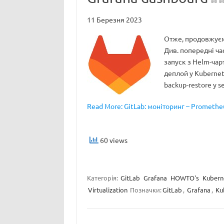
11 Березня 2023
Отже, продовжуємо
Див. попередні час
запуск з Helm-чарт
деплой у Kubernete
backup-restore у s
Read More: GitLab: моніторинг – Prometheu
60 views
Категорія:
GitLab
Grafana
HOWTO's
Kubern
Virtualization
Позначки:
GitLab
,
Grafana
,
Ku