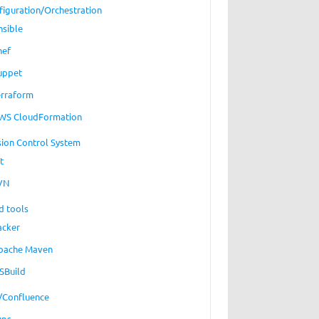
figuration/Orchestration
nsible
hef
uppet
erraform
WS CloudFormation
sion Control System
t
VN
d tools
acker
pache Maven
SBuild
a/Confluence
ups