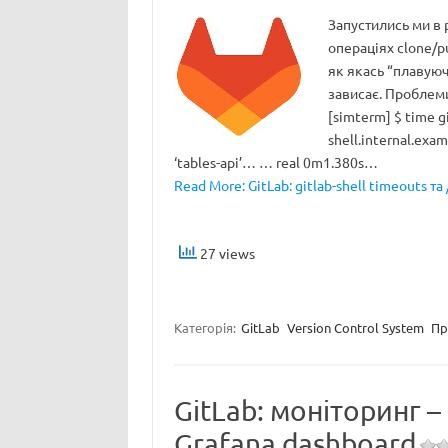
Запустились ми в p
операціях clone/pu
як якась “плавуюча
зависає. Проблеми
[simterm] $ time g
shell.internal.exa
‘tables-api’… … real 0m1.380s…
Read More: GitLab: gitlab-shell timeouts та
27 views
Категорія:
GitLab
Version Control System
Пр
GitLab: моніторинг –
Grafana dashboard