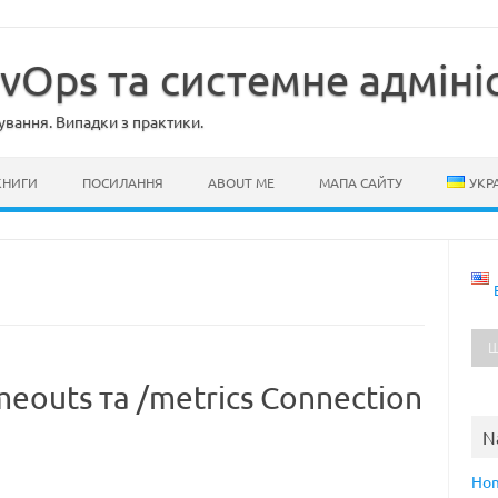
evOps та системне адміні
ування. Випадки з практики.
КНИГИ
ПОСИЛАННЯ
ABOUT ME
МАПА САЙТУ
УКР
timeouts та /metrics Connection
N
Ho