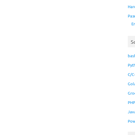
Har
Раз
E
S
bas
Pyt
C/C
Gol
Gro
PH
Jav
Pow