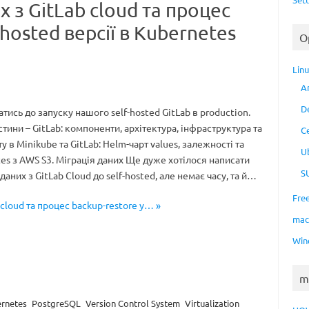
х з GitLab cloud та процес
-hosted версії в Kubernetes
O
Lin
A
D
ись до запуску нашого self-hosted GitLab в production.
тини – GitLab: компоненти, архітектура, інфраструктура та
C
у в Minikube та GitLab: Helm-чарт values, залежності та
U
es з AWS S3. Міграція даних Ще дуже хотілося написати
S
даних з GitLab Cloud до self-hosted, але немає часу, та й…
Fre
 cloud та процес backup-restore у… »
ma
Win
m
rnetes
PostgreSQL
Version Control System
Virtualization