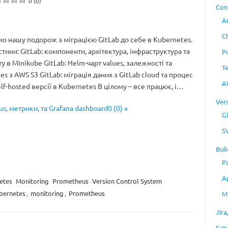
0 (0)
Con
A
C
 нашу подорож з міграцією GitLab до себе в Kubernetes.
тини: GitLab: компоненти, архітектура, інфраструктура та
P
у в Minikube GitLab: Helm-чарт values, залежності та
T
s з AWS S3 GitLab: міграція даних з GitLab cloud та процес
A
elf-hosted версії в Kubernetes В цілому – все працює, і…
Ver
s, метрики, та Grafana dashboard0 (0) »
Gi
S
Buil
P
A
etes
Monitoring
Prometheus
Version Control System
bernetes
,
monitoring
,
Prometheus
M
Jir
Set