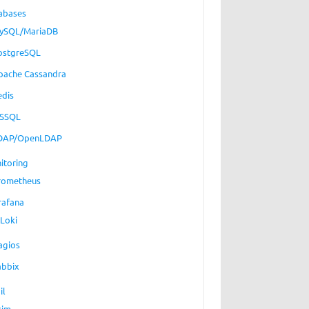
abases
ySQL/MariaDB
ostgreSQL
pache Cassandra
edis
SSQL
DAP/OpenLDAP
itoring
rometheus
rafana
Loki
agios
abbix
il
xim