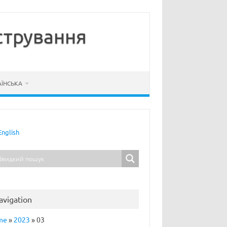
стрування
АЇНСЬКА
English
avigation
me
»
2023
»
03