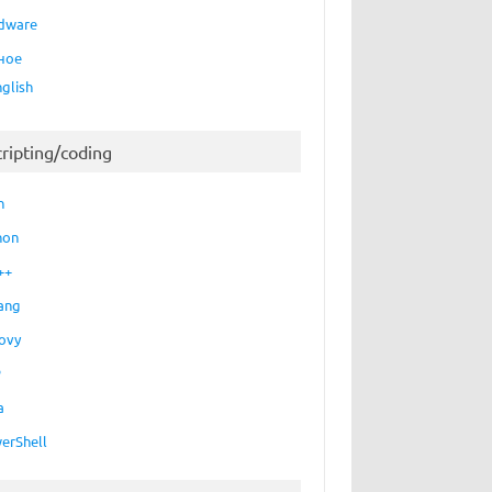
dware
ное
nglish
cripting/coding
h
hon
++
ang
ovy
P
a
erShell