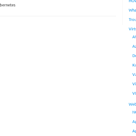
HO
bernetes
Wha
Tro
Virt
A
A
D
K
V
V
V
Web
N
A
A