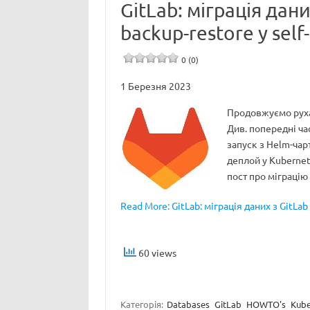
GitLab: міграція дани
backup-restore у self
0 (0)
1 Березня 2023
Продовжуємо рухат
Див. попередні час
запуск з Helm-чарт
деплой у Kubernet
пост про міграцію 
Read More: GitLab: міграція даних з GitLab
60 views
Категорія:
Databases
GitLab
HOWTO's
Kube