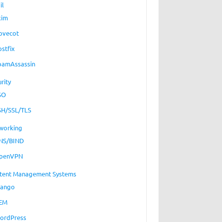
il
xim
ovecot
ostfix
pamAssassin
rity
SO
SH/SSL/TLS
working
NS/BIND
penVPN
tent Management Systems
jango
EM
ordPress