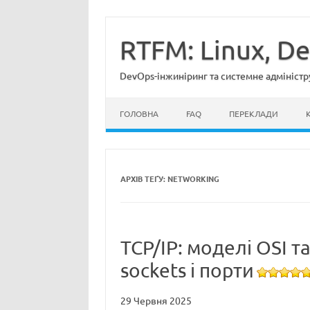
Перейти
до
вмісту
RTFM: Linux, D
DevOps-інжиніринг та системне адміністр
ГОЛОВНА
FAQ
ПЕРЕКЛАДИ
АРХІВ ТЕҐУ:
NETWORKING
TCP/IP: моделі OSI та
sockets і порти
29 Червня 2025