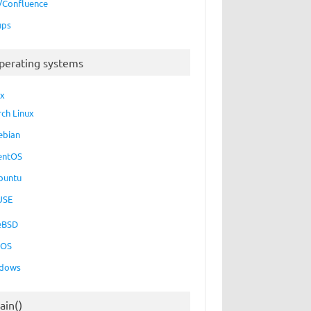
a/Confluence
ups
perating systems
ux
rch Linux
ebian
entOS
buntu
USE
eBSD
cOS
dows
ain()