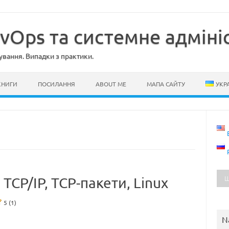
evOps та системне адміні
ування. Випадки з практики.
КНИГИ
ПОСИЛАННЯ
ABOUT ME
МАПА САЙТУ
УКР
 TCP/IP, TCP-пакети, Linux
5 (1)
N