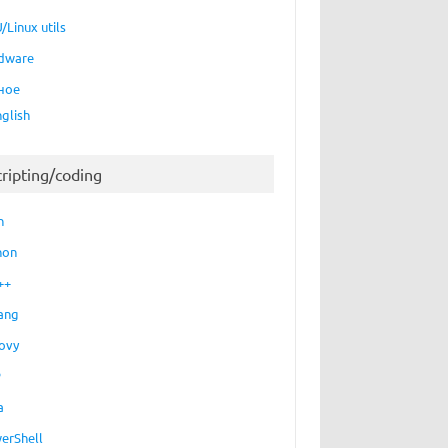
/Linux utils
dware
ное
nglish
cripting/coding
h
hon
++
ang
ovy
P
a
erShell