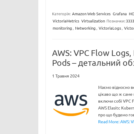
Категорія:
Amazon Web Services
Grafana
HO
VictoriaMetrics
Virtualization
Позначки:
333
monitoring
,
Networking
,
VictoriaLogs
,
Victo
AWS: VPC Flow Logs,
Pods – детальний об
1 Травня 2024
Маємо відносно ве
цікаво що ж саме 
включи собі VPC Fl
AWS Elasitc Kubern
про що будемо го
Read More: AWS: V