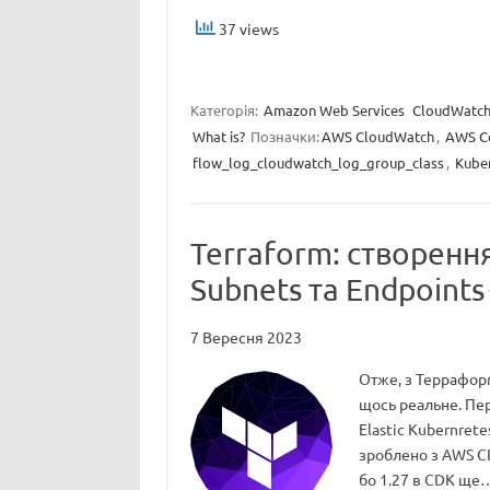
37 views
Категорія:
Amazon Web Services
CloudWatc
What is?
Позначки:
AWS CloudWatch
,
AWS Co
flow_log_cloudwatch_log_group_class
,
Kube
Terraform: створення
Subnets та Endpoints
7 Вересня 2023
Отже, з Терраформ
щось реальне. Пер
Elastic Kubernrete
зроблено з AWS CD
бо 1.27 в CDK ще