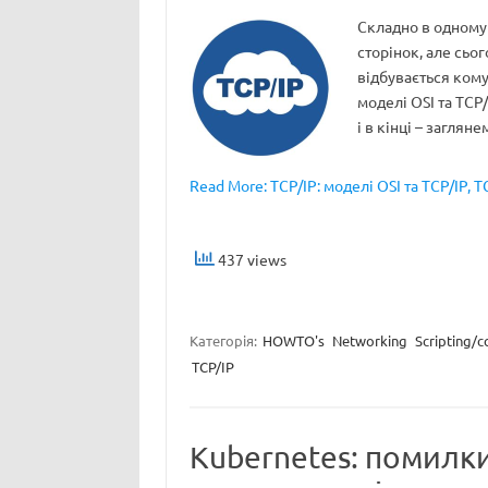
Складно в одному 
сторінок, але сьо
відбувається кому
моделі OSI та TCP/
і в кінці – заглян
Read More: TCP/IP: моделі OSI та TCP/IP, T
437 views
Категорія:
HOWTO's
Networking
Scripting/c
TCP/IP
Kubernetes: помилки