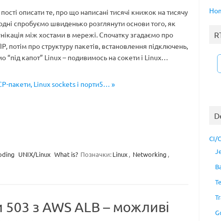
Ho
пості описати те, про що написані тисячі книжок на тисячу
годні спробуємо швиденько розглянути основи того, як
R
нікація між хостами в мережі. Спочатку згадаємо про
IP, потім про структуру пакетів, встановлення підключень,
емо “під капот” Linux – подивимось на сокети і Linux…
CP-пакети, Linux sockets і порти5… »
D
CI/
J
oding
UNIX/Linux
What is?
Позначки:
Linux
,
Networking
,
B
T
Tr
 503 з AWS ALB – можливі
G