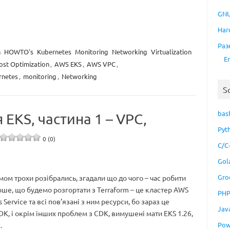
GNU
Har
Раз
h
HOWTO's
Kubernetes
Monitoring
Networking
Virtualization
E
st Optimization
,
AWS EKS
,
AWS VPC
,
rnetes
,
monitoring
,
Networking
S
bas
 EKS, частина 1 – VPC,
Pyt
0 (0)
C/C
Gol
Gro
ом трохи розібрались, згадали що до чого – час робити
ше, що будемо розгортати з Terraform – це кластер AWS
PH
s Service та всі пов’язані з ним ресурси, бо зараз це
Jav
K, і окрім інших проблем з CDK, вимушені мати EKS 1.26,
Pow
…