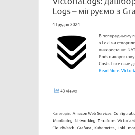
VictoriaLogs: дашбо
Logs – мігруємо з Gr
4 Грудня 2024
В попередньому пос
з Loki ми створил
використання NAT 
Pods використовую
Costs. І все наче 
Read More: Victor
43 views
Категорія:
Amazon Web Services
Configurati
Monitoring
Networking
Terraform
VictoriaM
CloudWatch
,
Grafana
,
Kubernetes
,
Loki
,
mon