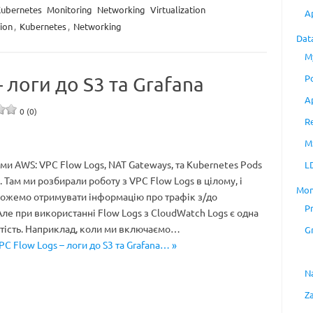
ubernetes
Monitoring
Networking
Virtualization
A
ion
,
Kubernetes
,
Networking
Dat
M
P
 логи до S3 та Grafana
A
0 (0)
R
M
и AWS: VPC Flow Logs, NAT Gateways, та Kubernetes Pods
L
 Там ми розбирали роботу з VPC Flow Logs в цілому, і
Mon
можемо отримувати інформацію про трафік з/до
P
Але при використанні Flow Logs з CloudWatch Logs є одна
ртість. Наприклад, коли ми включаємо…
G
C Flow Logs – логи до S3 та Grafana… »
N
Z