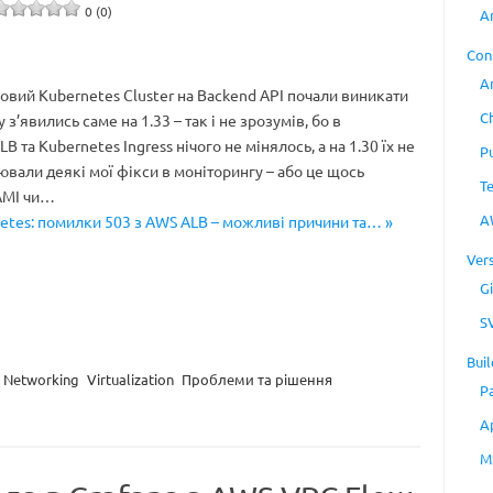
0 (0)
A
Con
A
 новий Kubernetes Cluster на Backend API почали виникати
C
з’явились саме на 1.33 – так і не зрозумів, бо в
 та Kubernetes Ingress нічого не мінялось, а на 1.30 їх не
P
вали деякі мої фікси в моніторингу – або це щось
T
AMI чи…
A
etes: помилки 503 з AWS ALB – можливі причини та… »
Ver
Gi
S
Buil
Networking
Virtualization
Проблеми та рішення
P
A
M