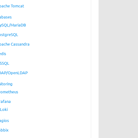
pache Tomcat
abases
ySQL/MariaDB
ostgreSQL
pache Cassandra
edis
SSQL
DAP/OpenLDAP
itoring
rometheus
rafana
Loki
agios
abbix