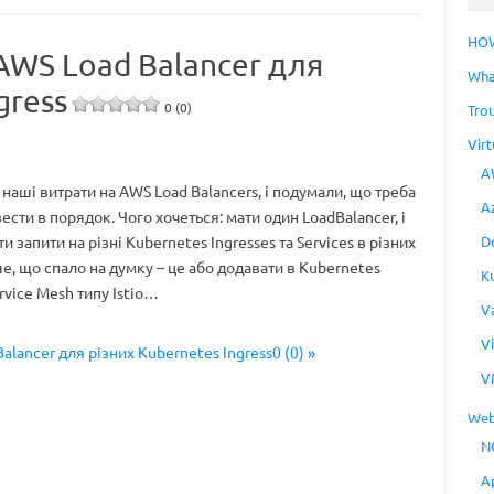
HO
AWS Load Balancer для
Wha
gress
0 (0)
Tro
Virt
A
наші витрати на AWS Load Balancers, і подумали, що треба
A
ести в порядок. Чого хочеться: мати один LoadBalancer, і
D
и запити на різні Kubernetes Ingresses та Services в різних
, що спало на думку – це або додавати в Kubernetes
K
rvice Mesh типу Istio…
V
V
lancer для різних Kubernetes Ingress0 (0) »
V
Web
N
A