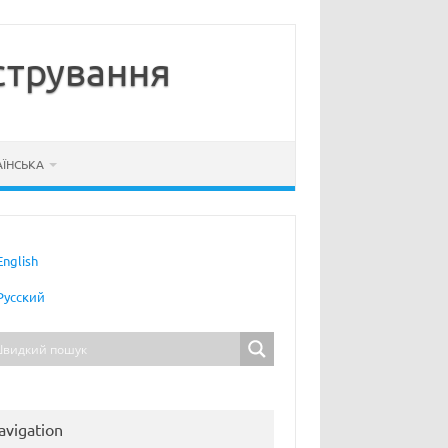
стрування
АЇНСЬКА
English
Русский
avigation