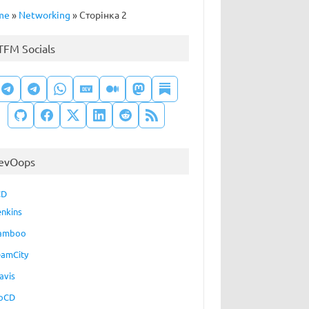
me
»
Networking
»
Сторінка 2
TFM Socials
evOops
CD
enkins
amboo
eamCity
avis
oCD