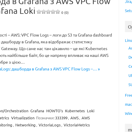
рда в Grafana з AWS VPC Flow
Jir
afana Loki
Set
0 (0)
O
ті – AWS: VPC Flow Logs – логи до S3 та Grafana dashboard
Lin
и дашборду в Grafana, яка відображає статистику
A
Gateway. Що саме нас там цікавило – це які Kubernetes
ть найбільше байт, бо це напряму впливає на наші AWS
D
добре з цією…
C
iaLogs: дашборда в Grafana з AWS VPC Flow Logs –… »
U
S
Fre
ma
on/Orchestration
Grafana
HOWTO's
Kubernetes
Loki
Win
etrics
Virtualization
Позначки:
333399
,
AWS
,
AWS
itoring
,
Networking
,
VictoriaLogs
,
VictoriaMetrics
m