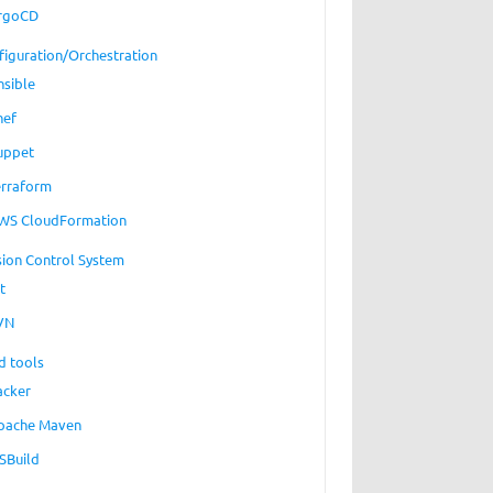
rgoCD
figuration/Orchestration
nsible
hef
uppet
erraform
WS CloudFormation
sion Control System
t
VN
d tools
acker
pache Maven
SBuild