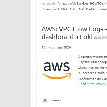
Категорія:
Amazon Web Services
HOWTO's
K
Позначки:
333399
,
AWS
,
AWS Cost Optimizat
AWS: VPC Flow Logs –
dashboard з Loki
16 Листопада 2024
В продовження тем
– детальний обзор.
дізнались, як ми 
Kubernetes Pods. 
проблема – це ва
Read More: AWS: VP
33 views