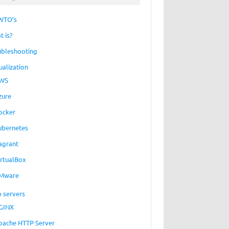
WTO’s
t is?
ubleshooting
ualization
WS
zure
ocker
ubernetes
agrant
irtualBox
Mware
 servers
GINX
pache HTTP Server