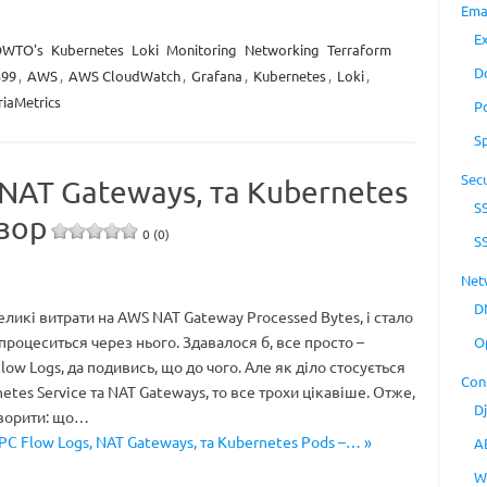
Ema
E
WTO's
Kubernetes
Loki
Monitoring
Networking
Terraform
D
399
,
AWS
,
AWS CloudWatch
,
Grafana
,
Kubernetes
,
Loki
,
riaMetrics
P
S
Secu
 NAT Gateways, та Kubernetes
S
зор
0 (0)
S
Net
D
ликі витрати на AWS NAT Gateway Processed Bytes, і стало
процеситься через нього. Здавалося б, все просто –
O
ow Logs, да подивись, що до чого. Але як діло стосується
Con
etes Service та NAT Gateways, то все трохи цікавіше. Отже,
D
ворити: що…
PC Flow Logs, NAT Gateways, та Kubernetes Pods –… »
A
W