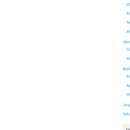
C
P
T
A
Ver
Gi
S
Buil
P
A
M
Jir
Set
O