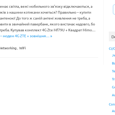
емає світла, вежі мобильного зв’язку відключаються, а
иків з нашими котиками хочеться? Правильно – купити
 антеною! До того ж самій антені живлення не треба, а
ити в звичайний павербанк, якого вистачає надовго, бо
 треба. Купував комплект 4G Zte Mf79U + Квадрат Mimo…
а – модем 4G ZTE + зовнішня… »
D
Networking
,
WiFi
CI/
J
B
T
Tr
G
A
Con
A