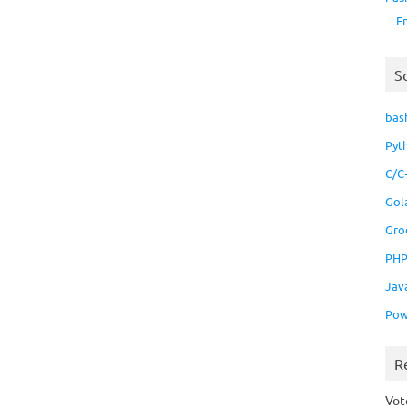
E
S
bas
Pyt
C/C
Gol
Gro
PH
Jav
Pow
R
Vo