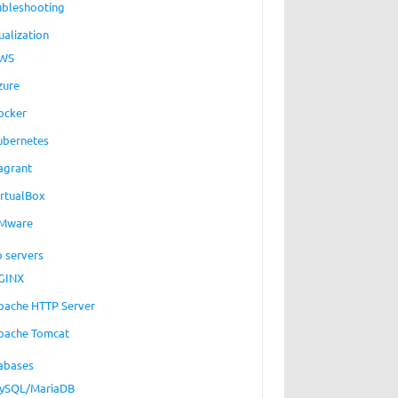
ubleshooting
ualization
WS
zure
ocker
ubernetes
agrant
irtualBox
Mware
 servers
GINX
pache HTTP Server
pache Tomcat
abases
ySQL/MariaDB