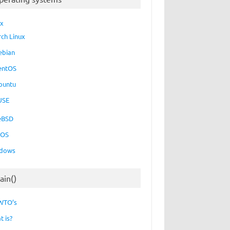
ux
rch Linux
ebian
entOS
buntu
USE
eBSD
cOS
dows
ain()
WTO’s
t is?