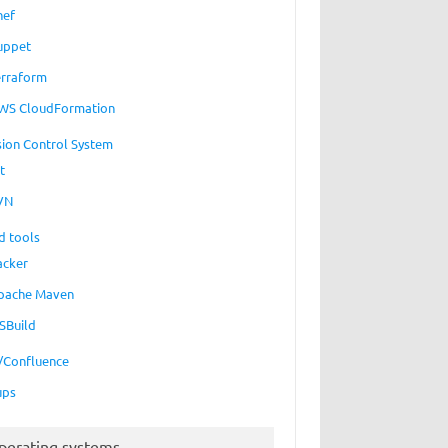
hef
uppet
erraform
WS CloudFormation
sion Control System
t
VN
d tools
acker
pache Maven
SBuild
a/Confluence
ups
perating systems