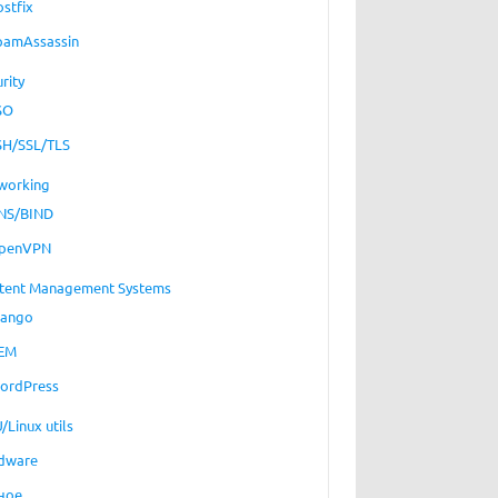
ostfix
pamAssassin
rity
SO
SH/SSL/TLS
working
NS/BIND
penVPN
tent Management Systems
jango
EM
ordPress
/Linux utils
dware
ное