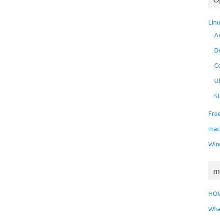
Lin
A
D
C
U
S
Fre
ma
Win
m
HO
Wha