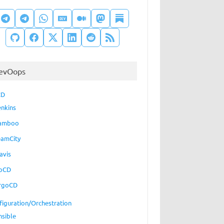
evOops
CD
enkins
amboo
eamCity
avis
oCD
rgoCD
figuration/Orchestration
nsible