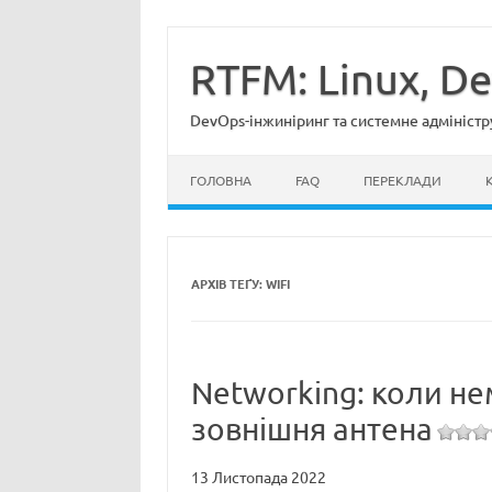
Перейти
до
вмісту
RTFM: Linux, D
DevOps-інжиніринг та системне адміністр
ГОЛОВНА
FAQ
ПЕРЕКЛАДИ
АРХІВ ТЕҐУ:
WIFI
Networking: коли не
зовнішня антена
13 Листопада 2022