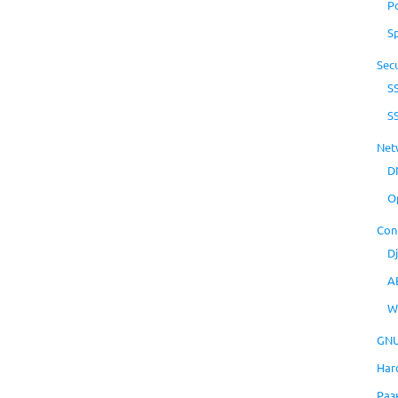
P
S
Secu
S
S
Net
D
O
Con
D
A
W
GNU
Har
Раз