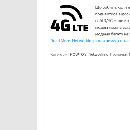
Що робити, коли н
подивитися відос
собі 3/4G модем з
модем можна встав
модему багато не
Read More: Networking: коли немає світл
Категорія:
HOWTO's
Networking
Позначки: