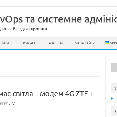
evOps та системне адміні
ування. Випадки з практики.
КНИГИ
ПОСИЛАННЯ
ABOUT ME
МАПА САЙТУ
УКР
N
має світла – модем 4G ZTE +
Ho
0 (0)
R