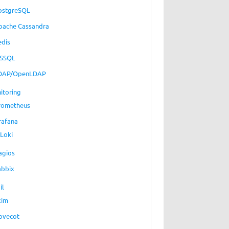
ostgreSQL
pache Cassandra
edis
SSQL
DAP/OpenLDAP
itoring
rometheus
rafana
Loki
agios
abbix
il
xim
ovecot