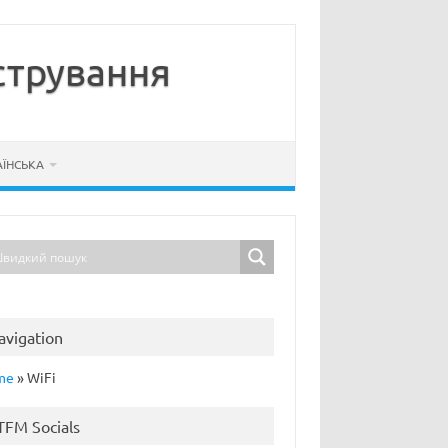
стрування
АЇНСЬКА
avigation
me
»
WiFi
TFM Socials