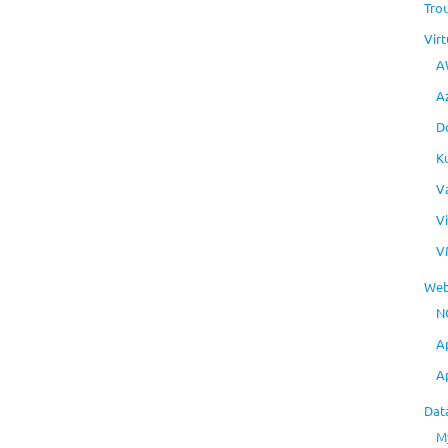
Tro
Virt
A
A
D
K
V
V
V
Web
N
A
A
Dat
M