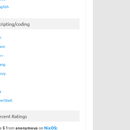
nglish
cripting/coding
h
hon
++
ang
ovy
P
a
erShell
ecent Ratings
te
5
from
anonymous
on
NixOS: