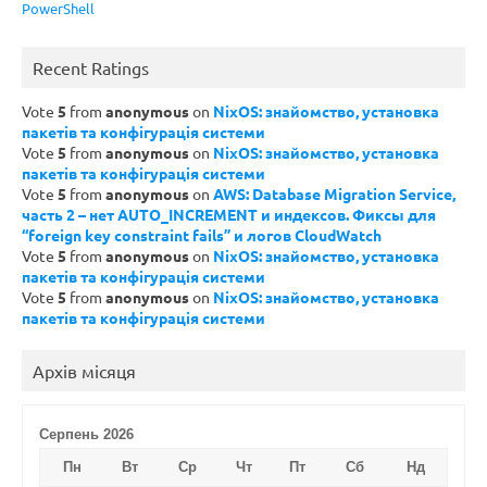
PowerShell
Recent Ratings
Vote
5
from
anonymous
on
NixOS: знайомство, установка
пакетів та конфігурація системи
Vote
5
from
anonymous
on
NixOS: знайомство, установка
пакетів та конфігурація системи
Vote
5
from
anonymous
on
AWS: Database Migration Service,
часть 2 – нет AUTO_INCREMENT и индексов. Фиксы для
“foreign key constraint fails” и логов CloudWatch
Vote
5
from
anonymous
on
NixOS: знайомство, установка
пакетів та конфігурація системи
Vote
5
from
anonymous
on
NixOS: знайомство, установка
пакетів та конфігурація системи
Архів місяця
Серпень 2026
Пн
Вт
Ср
Чт
Пт
Сб
Нд