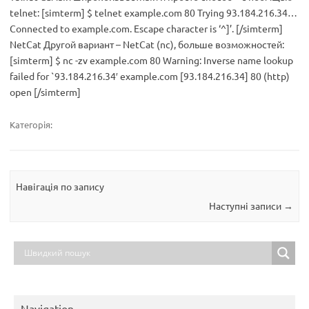
telnet: [simterm] $ telnet example.com 80 Trying 93.184.216.34…
Connected to example.com. Escape character is ‘^]’. [/simterm]
NetCat Другой вариант – NetCat (nc), больше возможностей:
[simterm] $ nc -zv example.com 80 Warning: Inverse name lookup
failed for `93.184.216.34′ example.com [93.184.216.34] 80 (http)
open [/simterm]
Категорія:
Навігація по запису
Наступні записи
→
Navigation