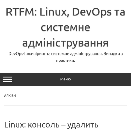
Перейти
до
RTFM: Linux, DevOps та
вмісту
системне
адміністрування
DevOps-інжиніринг та системне адміністрування. Випадки з
практики.
Меню
АРХІВИ
Linux: консоль – удалить