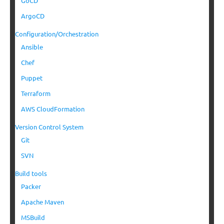
GoCD
ArgoCD
Configuration/Orchestration
Ansible
Chef
Puppet
Terraform
AWS CloudFormation
Version Control System
Git
SVN
Build tools
Packer
Apache Maven
MSBuild