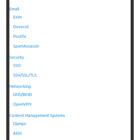
Email
Exim
Dovecot
Postfix
SpamAssassin
Security
SSO
SSH/SSL/TLS
Networking
DNS/BIND
OpenVPN
Content Management Systems
Django
AEM