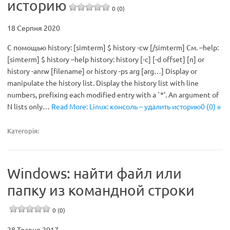
историю
0 (0)
18 Серпня 2020
С помощью history: [simterm] $ history -cw [/simterm] См. –help:
[simterm] $ history –help history: history [-c] [-d offset] [n] or
history -anrw [filename] or history -ps arg [arg…] Display or
manipulate the history list. Display the history list with line
numbers, prefixing each modified entry with a `*’. An argument of
N lists only…
Read More: Linux: консоль – удалить историю0 (0) »
Категорія:
Windows: найти файл или
папку из командной строки
0 (0)
28 Травня 2017