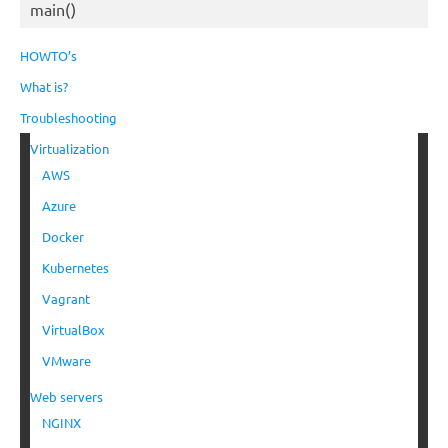
main()
HOWTO’s
What is?
Troubleshooting
Virtualization
AWS
Azure
Docker
Kubernetes
Vagrant
VirtualBox
VMware
Web servers
NGINX