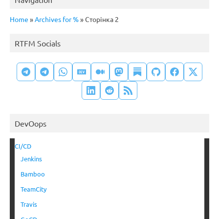
Home
»
Archives for %
»
Сторінка 2
RTFM Socials
DevOops
CI/CD
Jenkins
Bamboo
TeamCity
Travis