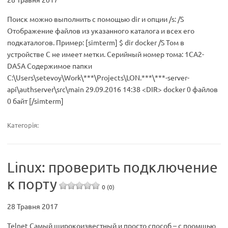
Поиск можно выполнить с помощью dir и опции /s: /S
Отображение файлов из указанного каталога и всех его
подкаталогов. Пример: [simterm] $ dir docker /S Том в
устройстве C не имеет метки. Серийный номер тома: 1CA2-
DA5A Содержимое папки
C:\Users\setevoy\Work\***\Projects\LON.***\***-server-
api\authserver\src\main 29.09.2016 14:38 <DIR> docker 0 файлов
0 байт [/simterm]
Категорія:
Linux: проверить подключение
к порту
0 (0)
28 Травня 2017
Telnet Самый широкоизвестный и просто способ – с поомщью