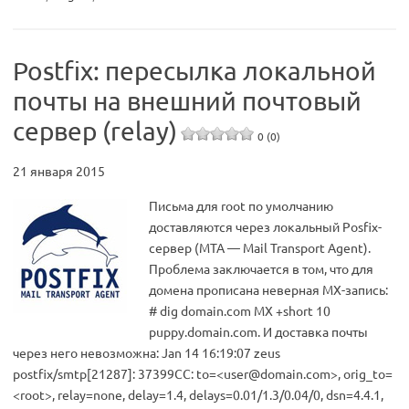
Postfix: пересылка локальной
почты на внешний почтовый
сервер (relay)
0 (0)
21 января 2015
Письма для root по умолчанию
доставляются через локальный Posfix-
сервер (MTA — Mail Transport Agent).
Проблема заключается в том, что для
домена прописана неверная МХ-запись:
# dig domain.com MX +short 10
puppy.domain.com. И доставка почты
через него невозможна: Jan 14 16:19:07 zeus
postfix/smtp[21287]: 37399CC: to=<
user@domain.com
>, orig_to=
<root>, relay=none, delay=1.4, delays=0.01/1.3/0.04/0, dsn=4.4.1,