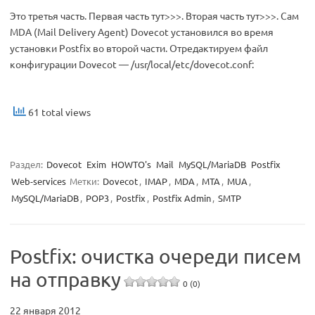
Это третья часть. Первая часть тут>>>. Вторая часть тут>>>. Сам
MDA (Mail Delivery Agent) Dovecot установился во время
установки Postfix во второй части. Отредактируем файл
конфигурации Dovecot — /usr/local/etc/dovecot.conf:
61 total views
Раздел:
Dovecot
Exim
HOWTO's
Mail
MySQL/MariaDB
Postfix
Web-services
Метки:
Dovecot
,
IMAP
,
MDA
,
MTA
,
MUA
,
MySQL/MariaDB
,
POP3
,
Postfix
,
Postfix Admin
,
SMTP
Postfix: очистка очереди писем
на отправку
0 (0)
22 января 2012