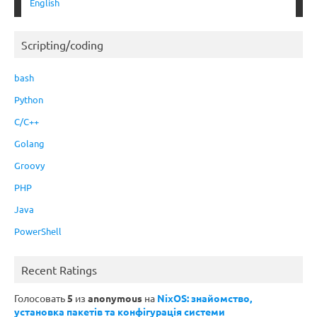
English
Scripting/coding
bash
Python
C/C++
Golang
Groovy
PHP
Java
PowerShell
Recent Ratings
Голосовать
5
из
anonymous
на
NixOS: знайомство,
установка пакетів та конфігурація системи