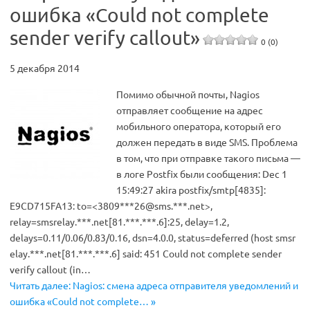
ошибка «Could not complete
sender verify callout»
0 (0)
5 декабря 2014
Помимо обычной почты, Nagios
отправляет сообщение на адрес
мобильного оператора, который его
должен передать в виде SMS. Проблема
в том, что при отправке такого письма —
в логе Postfix были сообщения: Dec 1
15:49:27 akira postfix/smtp[4835]:
E9CD715FA13: to=<3809***26@sms.***.net>,
relay=smsrelay.***.net[81.***.***.6]:25, delay=1.2,
delays=0.11/0.06/0.83/0.16, dsn=4.0.0, status=deferred (host smsr
elay.***.net[81.***.***.6] said: 451 Could not complete sender
verify callout (in…
Читать далее: Nagios: смена адреса отправителя уведомлений и
ошибка «Could not complete… »