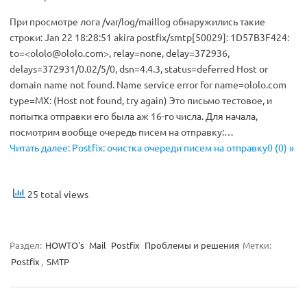
При просмотре лога /var/log/maillog обнаружились такие
строки: Jan 22 18:28:51 akira postfix/smtp[50029]: 1D57B3F424:
to=<
ololo@ololo.com
>, relay=none, delay=372936,
delays=372931/0.02/5/0, dsn=4.4.3, status=deferred Host or
domain name not found. Name service error for name=ololo.com
type=MX: (Host not found, try again) Это письмо тестовое, и
попытка отправки его была аж 16-го числа. Для начала,
посмотрим вообще очередь писем на отправку:…
Читать далее: Postfix: очистка очереди писем на отправку0 (0) »
25 total views
Раздел:
HOWTO's
Mail
Postfix
Проблемы и решения
Метки:
Postfix
,
SMTP