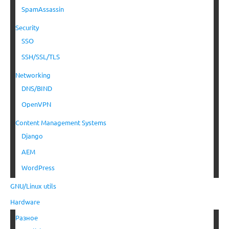
SpamAssassin
Security
SSO
SSH/SSL/TLS
Networking
DNS/BIND
OpenVPN
Content Management Systems
Django
AEM
WordPress
GNU/Linux utils
Hardware
Разное