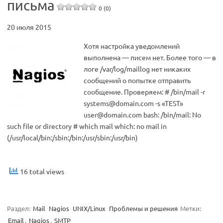
письма
0 (0)
20 июля 2015
Хотя настройка уведомлений
выполнена — писем нет. Более того — в
логе /var/log/maillog нет никаких
сообщений о попытке отправить
сообщение. Проверяем: # /bin/mail -r
systems@domain.com
-s «TEST»
user@domain.com
bash: /bin/mail: No
such file or directory # which mail which: no mail in
(/usr/local/bin:/sbin:/bin:/usr/sbin:/usr/bin)
16 total views
Раздел:
Mail
Nagios
UNIX/Linux
Проблемы и решения
Метки:
Email
,
Nagios
,
SMTP