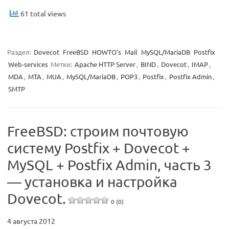
61 total views
Раздел:
Dovecot
FreeBSD
HOWTO's
Mail
MySQL/MariaDB
Postfix
Web-services
Метки:
Apache HTTP Server
,
BIND
,
Dovecot
,
IMAP
,
MDA
,
MTA
,
MUA
,
MySQL/MariaDB
,
POP3
,
Postfix
,
Postfix Admin
,
SMTP
FreeBSD: строим почтовую
систему Postfix + Dovecot +
MySQL + Postfix Admin, часть 3
— установка и настройка
Dovecot.
0 (0)
4 августа 2012