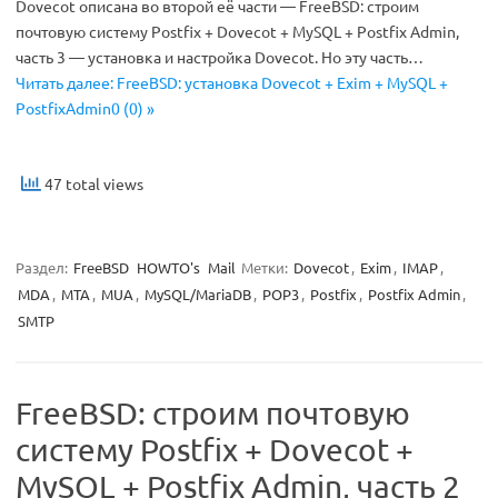
Dovecot описана во второй её части — FreeBSD: строим
почтовую систему Postfix + Dovecot + MySQL + Postfix Admin,
часть 3 — установка и настройка Dovecot. Но эту часть…
Читать далее: FreeBSD: установка Dovecot + Exim + MySQL +
PostfixAdmin0 (0) »
47 total views
Раздел:
FreeBSD
HOWTO's
Mail
Метки:
Dovecot
,
Exim
,
IMAP
,
MDA
,
MTA
,
MUA
,
MySQL/MariaDB
,
POP3
,
Postfix
,
Postfix Admin
,
SMTP
FreeBSD: строим почтовую
систему Postfix + Dovecot +
MySQL + Postfix Admin, часть 2