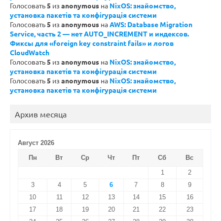
Голосовать
5
из
anonymous
на
NixOS: знайомство,
установка пакетів та конфігурація системи
Голосовать
5
из
anonymous
на
AWS: Database Migration
Service, часть 2 — нет AUTO_INCREMENT и индексов.
Фиксы для «foreign key constraint fails» и логов
CloudWatch
Голосовать
5
из
anonymous
на
NixOS: знайомство,
установка пакетів та конфігурація системи
Голосовать
5
из
anonymous
на
NixOS: знайомство,
установка пакетів та конфігурація системи
Архив месяца
Август 2026
Пн
Вт
Ср
Чт
Пт
Сб
Вс
1
2
3
4
5
6
7
8
9
10
11
12
13
14
15
16
17
18
19
20
21
22
23