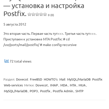
— установка и настройка
Postfix.
0 (0)
5 августа 2012
Это вторая часть. Первая часть тут>>>. Третья часть тут>>>.
Приступаем к установке MTA Postfix: # cd
/usr/ports/mail/postfix/ # make config-recursive
72 total views
Раздел:
Dovecot
FreeBSD
HOWTO's
Mail
MySQL/MariaDB
Postfix
Web-services
Метки:
Dovecot
,
IMAP
,
MDA
,
MTA
,
MUA
,
MySQL/MariaDB
,
POP3
,
Postfix
,
Postfix Admin
,
SMTP