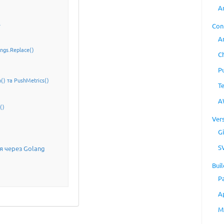
A
l
Con
A
ings.Replace()
C
s
P
h() та PushMetrics()
T
A
()
Ver
Gi
S
я через Golang
Buil
P
A
M