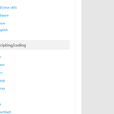
/Linux utils
dware
ное
nglish
cripting/coding
h
hon
++
ang
ovy
P
a
erShell