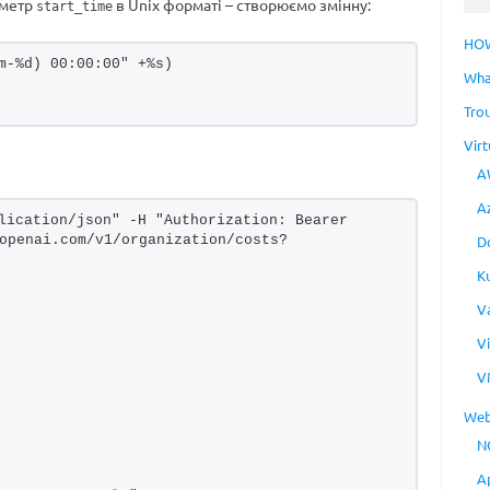
аметр
в Unix форматі – створюємо змінну:
start_time
HO
m-%d) 00:00:00" +%s)
Wha
Tro
Virt
A
A
lication/json" -H "Authorization: Bearer 
openai.com/v1/organization/costs?
D
K
V
V
V
Web
N
A