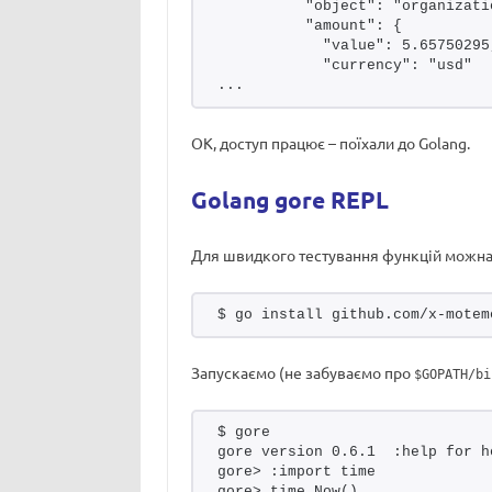
          "object": "organizati
          "amount": {
            "value": 5.65750295
            "currency": "usd"
...
ОК, доступ працює – поїхали до Golang.
Golang gore REPL
Для швидкого тестування функцій можна
$ go install github.com/x-motem
Запускаємо (не забуваємо про
$GOPATH/bi
$ gore
gore version 0.6.1  :help for h
gore> :import time
gore> time.Now()