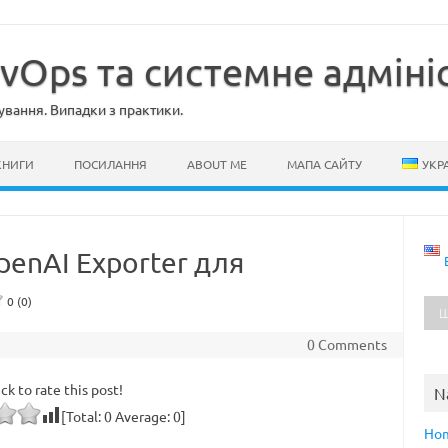
evOps та системне адміні
ування. Випадки з практики.
КНИГИ
ПОСИЛАННЯ
ABOUT ME
МАПА САЙТУ
УКР
penAI Exporter для
0 (0)
0 Comments
ick to rate this post!
N
[Total:
0
Average:
0
]
Ho