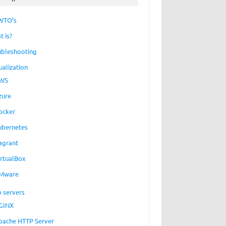
WTO’s
t is?
ubleshooting
ualization
WS
zure
ocker
ubernetes
agrant
irtualBox
Mware
 servers
GINX
pache HTTP Server