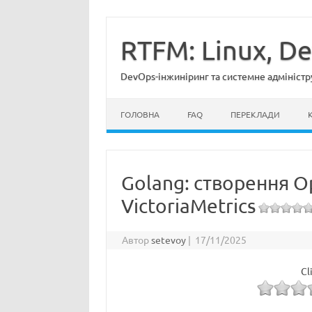
Перейти
до
вмісту
RTFM: Linux, D
DevOps-інжиніринг та системне адміністр
ГОЛОВНА
FAQ
ПЕРЕКЛАДИ
Golang: створення O
VictoriaMetrics
Автор
setevoy
|
17/11/2025
Cl