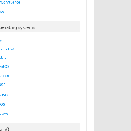
a/Confluence
ups
perating systems
ux
rch Linux
ebian
entOS
buntu
USE
eBSD
cOS
dows
ain()