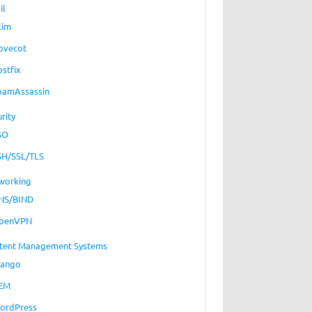
il
xim
ovecot
ostfix
pamAssassin
rity
SO
SH/SSL/TLS
working
NS/BIND
penVPN
tent Management Systems
jango
EM
ordPress