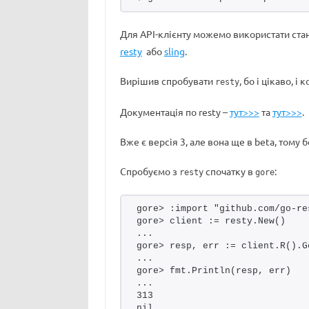
Для API-клієнту можемо використати ста
resty
або
sling
.
Вирішив спробувати
, бо і цікаво, 
resty
Документація по resty –
тут>>>
та
тут>>>
.
Вже є версія 3, але вона ще в beta, тому 
Спробуємо з
спочатку в
:
resty
gore
gore> :import "github.com/go-re
gore> client := resty.New()
...
gore> resp, err := client.R().G
...
gore> fmt.Println(resp, err)
...
313
nil