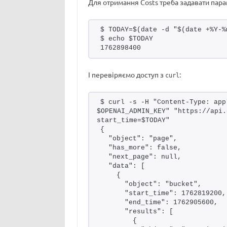
Для отримання Costs треба задавати пар
$ TODAY=$(date -d "$(date +%Y-%
$ echo $TODAY
1762898400
І перевіряємо доступ з
:
curl
$ curl -s -H "Content-Type: app
$OPENAI_ADMIN_KEY" "https://api.
start_time=$TODAY"
{
  "object": "page",
  "has_more": false,
  "next_page": null,
  "data": [
    {
      "object": "bucket",
      "start_time": 1762819200,
      "end_time": 1762905600,
      "results": [
        {