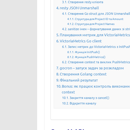
Створення resty клієнта
resty JSON Unmarshall
Створення Go struct для JSON Unmarshal
Структура для Project ID та Amount
Структура для Project Names
sanitize імен – форматування даних зі str
Планування метрик для VictoriaMetric
VictoriaMetrics Go client
Запис метрик до VictoriaMetrics з InitPus
Функція InitPush()
Функція PushMetrics()
Створення context та виклик PushMetrics
gocron – запуск задач за розкладом
Створення Golang context
Фінальний результат
Bonus: як працює контроль виконанн
context
Закриття каналу з cancel()
Відкриття каналу