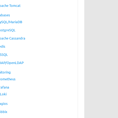
pache Tomcat
abases
ySQL/MariaDB
ostgreSQL
pache Cassandra
edis
SSQL
DAP/OpenLDAP
itoring
rometheus
rafana
Loki
agios
abbix