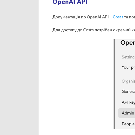
OpenAI API
Документація по OpenAI API –
Costs
та по
Для доступу до Costs потрібен окремий 