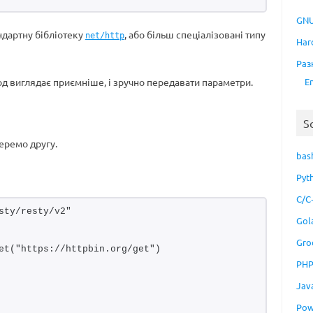
GNU
ндартну бібліотеку
, або більш спеціалізовані типу
net/http
Har
Раз
і код виглядає приємніше, і зручно передавати параметри.
E
S
беремо другу.
bas
Pyt
C/C
sty/resty/v2"
Gol
Gro
et("https://httpbin.org/get")
PH
Jav
Pow