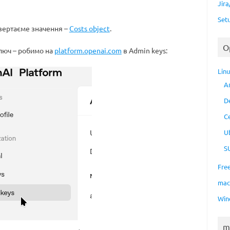
Jir
Set
вертаєме значення –
Costs object
.
O
ключ – робимо на
platform.openai.com
в Admin keys:
Lin
A
D
C
U
S
Fre
ma
Win
m