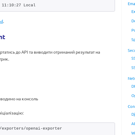
Ema
 11:10:27 Local
E
D
nd
.
P
nt
S
Secu
ртатись до API та виводити отриманий результат на
S
трик.
S
Net
D
O
иводимо на консоль
Con
іціалізацію:
D
A
/exporters/openai-exporter
W