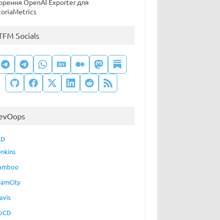
орення OpenAI Exporter для
toriaMetrics
TFM Socials
evOops
CD
enkins
amboo
eamCity
avis
oCD