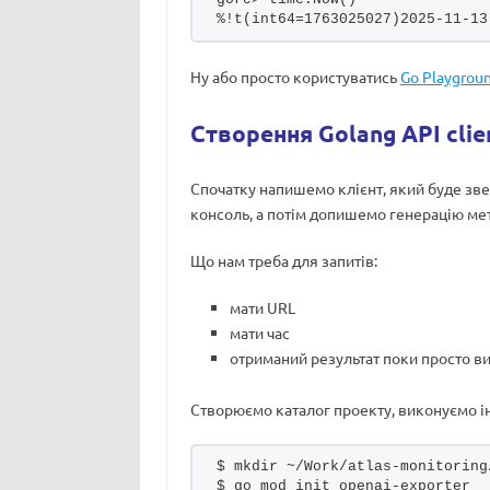
%!t(int64=1763025027)2025-11-13
Ну або просто користуватись
Go Playgrou
Створення Golang API clie
Спочатку напишемо клієнт, який буде зве
консоль, а потім допишемо генерацію ме
Що нам треба для запитів:
мати URL
мати час
отриманий результат поки просто в
Створюємо каталог проекту, виконуємо ін
$ mkdir ~/Work/atlas-monitoring
$ go mod init openai-exporter