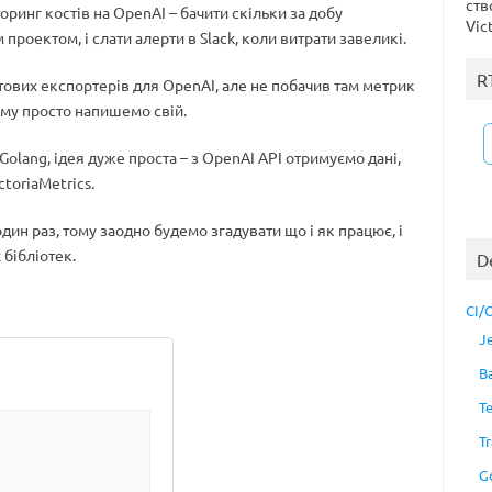
ств
оринг костів на OpenAI – бачити скільки за добу
Vic
проектом, і слати алерти в Slack, коли витрати завеликі.
R
тових експортерів для OpenAI, але не побачив там метрик
ому просто напишемо свій.
Golang, ідея дуже проста – з OpenAI API отримуємо дані,
toriaMetrics.
 один раз, тому заодно будемо згадувати що і як працює, і
 бібліотек.
D
CI/
J
B
T
Tr
G