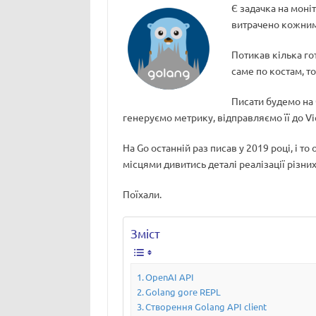
Є задачка на моніт
витрачено кожним 
Потикав кілька го
саме по костам, т
Писати будемо на 
генеруємо метрику, відправляємо її до Vic
На Go останній раз писав у 2019 році, і то
місцями дивитись деталі реалізації різних
Поїхали.
Зміст
OpenAI API
Golang gore REPL
Створення Golang API client