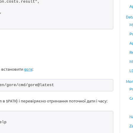
on.costs.result",
A
,
Dat
M
P
A
R
M
 встановити
:
gore
L
Mon
en/gore/cmd/gore@latest
P
G
в
) і перевіряємо отримання поточної дати і часу:
n
$PATH
N
elp
Z