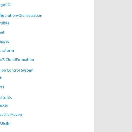
rgoCD
figuration/Orchestration
nsible
hef
uppet
erraform
WS CloudFormation
sion Control System
t
VN
d tools
acker
pache Maven
SBuild