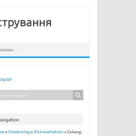
стрування
АЇНСЬКА
English
avigation
me
»
Monitoring
»
VictoriaMetrics
»
Golang: