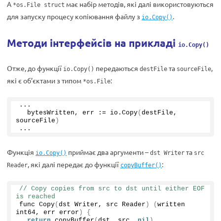
А
має набір методів, які далі використовуються
*os.File struct
для запуску процесу копіювання файлу з
.
io.Copy()
Методи інтерфейсів на прикладі
io.Copy()
Отже, до функції
передаються
та
,
io.Copy()
destFile
sourceFile
які є об’єктами з типом
:
*os.File
...
  bytesWritten, err := io.
Copy
(
destFile, 
sourceFile
)
...
Функція
приймає два аргументи –
та
io.Copy()
dst Writer
src
, які далі передає до функції
:
Reader
copyBuffer()
// Copy copies from src to dst until either EOF 
is reached
func 
Copy
(
dst Writer, src Reader
)
(
written 
int64, err error
)
{
return
copyBuffer
(
dst, src, 
nil
)