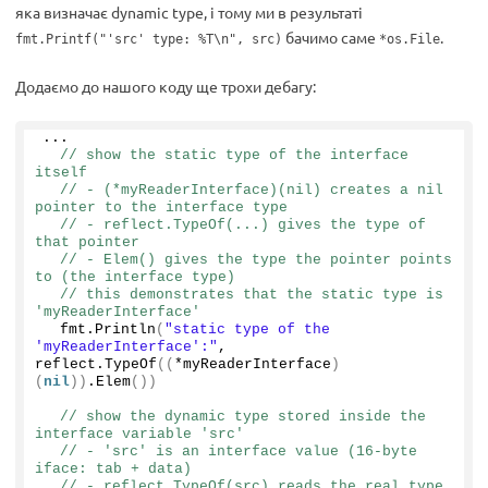
яка визначає dynamic type, і тому ми в результаті
бачимо саме
.
fmt.Printf("'src' type: %T\n", src)
*os.File
Додаємо до нашого коду ще трохи дебагу:
...
// show the static type of the interface 
itself
// - (*myReaderInterface)(nil) creates a nil 
pointer to the interface type
// - reflect.TypeOf(...) gives the type of 
that pointer
// - Elem() gives the type the pointer points 
to (the interface type)
// this demonstrates that the static type is 
'myReaderInterface'
  fmt.
Println
(
"static type of the 
'myReaderInterface':"
, 
reflect.
TypeOf
((
*myReaderInterface
)
(
nil
))
.
Elem
())
// show the dynamic type stored inside the 
interface variable 'src'
// - 'src' is an interface value (16-byte 
iface: tab + data)
// - reflect.TypeOf(src) reads the real type 