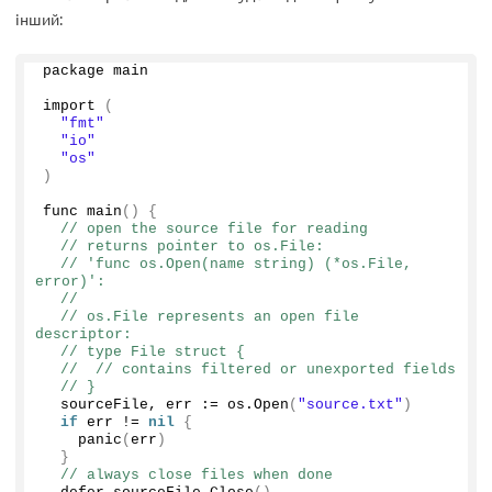
інший:
package main
import
(
"fmt"
"io"
"os"
)
func 
main
()
{
// open the source file for reading
// returns pointer to os.File:
// 'func os.Open(name string) (*os.File, 
error)':
//
// os.File represents an open file 
descriptor:
// type File struct {
//  // contains filtered or unexported fields
// }
  sourceFile, err := os.
Open
(
"source.txt"
)
if
 err != 
nil
{
panic
(
err
)
}
// always close files when done