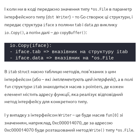
І коли ми в коді передаємо значення типу
в параметр
*os.File
інтерфейсного типу (
) – то Go створює ці структури, і
dst Writer
передає структура
з полями
і
до виклику
iface
tab
data
, а потім далі – до
:
io.Copy()
copyBuffer()
io.Copy(iface):
- iface.tab => вказівник на структуру itab
- iface.data => вказівник на *os.File
В
struct маємо таблицю методів, пов’язаних з цим
itab
інтерфейсом (або – які
імплементують цей інтерфейс
), а в полі
структури
знаходиться масив з pointers, де кожен
fun
itab
елемент містить адресу функції, яка реалізує відповідний
метод інтерфейсу для конкретного типу.
І у випадку з інтерфейсом
– це буде масив
зі
Writer
fun[0]
значенням, наприклад, 0xc000014070, де за адресою
0xc000014070 буде розташований метод
типу
.
Write()
*os.File