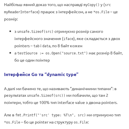
Найбільш явний доказ того, що насправді
у (
myCopy()
src
) працює з інтерфейсом, а не
– це
myReaderInterface
*os.File
розмір:
з
отримуємо розмір самого
unsafe.Sizeof(src)
інтерфейсного значення (
), яке складається з двох
iface
pointers –
і
, по 8 байт кожен
tab
data
а
має розмір 8 байт,
testSource := os.Open("source.txt")
бо це один поінтер
Інтерфейси Go та “dynamic type”
А далі ми бачимо те, що називають “динамічними типами”: в
результатах
ми побачили, що там 2
unsafe.Sizeof(src))
поінтери, тобто це 100% тип interface value з двома pointers.
Але в
ми отримуємо тип
fmt.Printf("'src' type: %T\n", src)
– бо це pointer на структуру
:
*os.File
os.File