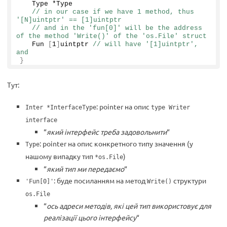
   Type *Type
// in our case if we have 1 method, thus 
'[N]uintptr' == [1]uintptr
// and in the 'fun[0]' will be the address 
of the method 'Write()' of the 'os.File' struct
   Fun 
[
1
]
uintptr 
// will have '[1]uintptr', 
and
}
Тут:
: pointer на опис
Inter *InterfaceType
type Writer
interface
“
який інтерфейс треба задовольнити
“
: pointer на опис конкретного типу значення (у
Type
нашому випадку тип
)
*os.File
“
який тип ми передаємо
“
: буде посиланням на метод
структури
'Fun[0]'
Write()
os.File
“
ось адреси методів, які цей тип використовує для
реалізації цього інтерфейсу
“