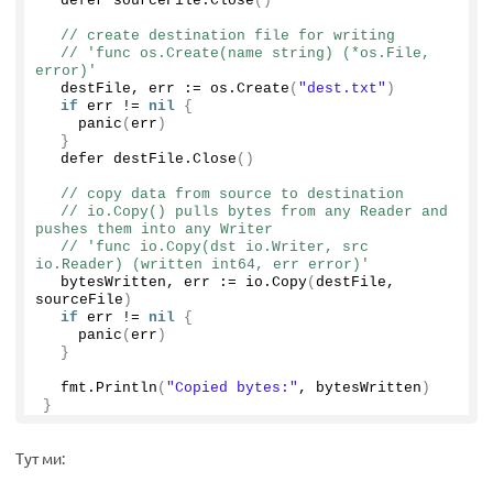
  defer sourceFile.
Close
()
// create destination file for writing
// 'func os.Create(name string) (*os.File, 
error)'
  destFile, err := os.
Create
(
"dest.txt"
)
if
 err != 
nil
{
panic
(
err
)
}
  defer destFile.
Close
()
// copy data from source to destination
// io.Copy() pulls bytes from any Reader and 
pushes them into any Writer
// 'func io.Copy(dst io.Writer, src 
io.Reader) (written int64, err error)'
  bytesWritten, err := io.
Copy
(
destFile, 
sourceFile
)
if
 err != 
nil
{
panic
(
err
)
}
  fmt.
Println
(
"Copied bytes:"
, bytesWritten
)
}
Тут ми: