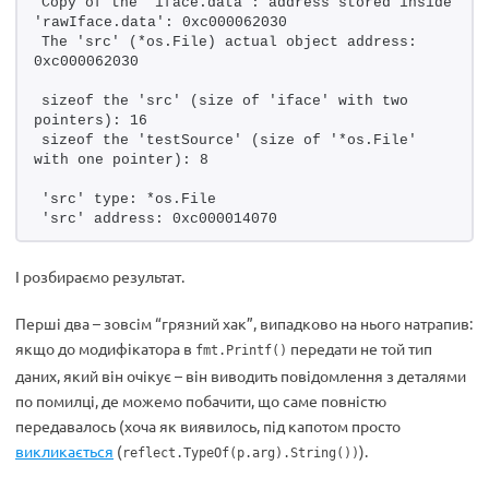
Copy of the 'iface.data': address stored inside 
'rawIface.data': 0xc000062030
The 'src' (*os.File) actual object address: 
0xc000062030
sizeof the 'src' (size of 'iface' with two 
pointers): 16
sizeof the 'testSource' (size of '*os.File' 
with one pointer): 8
'src' type: *os.File
'src' address: 0xc000014070
І розбираємо результат.
Перші два – зовсім “грязний хак”, випадково на нього натрапив:
якщо до модифікатора в
передати не той тип
fmt.Printf()
даних, який він очікує – він виводить повідомлення з деталями
по помилці, де можемо побачити, що саме повністю
передавалось (хоча як виявилось, під капотом просто
викликається
(
).
reflect.TypeOf(p.arg).String())