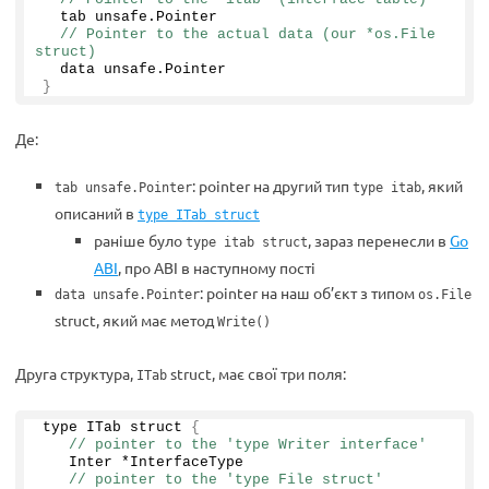
  tab unsafe.
Pointer
// Pointer to the actual data (our *os.File 
struct)
  data unsafe.
Pointer
}
Де:
: pointer на другий тип
, який
tab unsafe.Pointer
type itab
описаний в
type ITab struct
раніше було
, зараз перенесли в
Go
type itab struct
ABI
, про ABI в наступному пості
: pointer на наш об’єкт з типом
data unsafe.Pointer
os.File
struct, який має метод
Write()
Друга структура,
struct, має свої три поля:
ITab
type ITab struct 
{
// pointer to the 'type Writer interface'
   Inter *InterfaceType
// pointer to the 'type File struct'