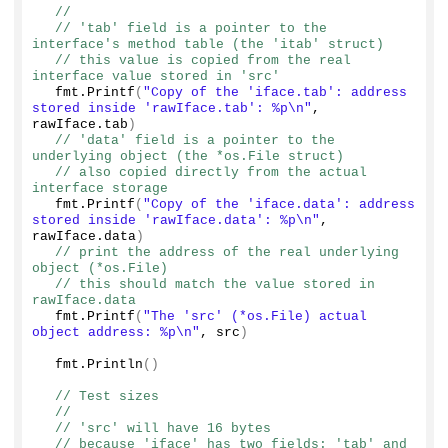
//
// 'tab' field is a pointer to the 
interface's method table (the 'itab' struct)
// this value is copied from the real 
interface value stored in 'src'
  fmt.
Printf
(
"Copy of the 'iface.tab': address 
stored inside 'rawIface.tab': %p\n"
, 
rawIface.
tab
)
// 'data' field is a pointer to the 
underlying object (the *os.File struct)
// also copied directly from the actual 
interface storage
  fmt.
Printf
(
"Copy of the 'iface.data': address 
stored inside 'rawIface.data': %p\n"
, 
rawIface.
data
)
// print the address of the real underlying 
object (*os.File)
// this should match the value stored in 
rawIface.data
  fmt.
Printf
(
"The 'src' (*os.File) actual 
object address: %p\n"
, src
)
  fmt.
Println
()
// Test sizes
//
// 'src' will have 16 bytes
// because 'iface' has two fields: 'tab' and 