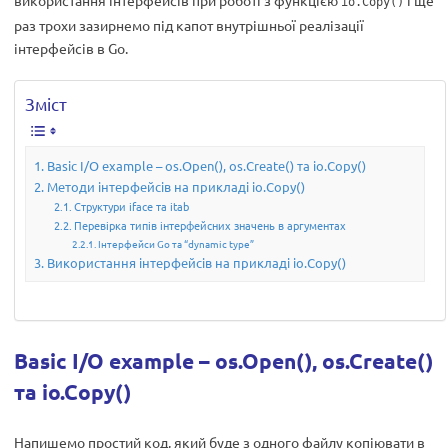
використання інтерфейсів при роботі з функцією
і ще
io.Copy()
раз трохи зазирнемо під капот внутрішньої реалізації
інтерфейсів в Go.
Зміст
Basic I/O example – os.Open(), os.Create() та io.Copy()
Методи інтерфейсів на прикладі io.Copy()
Структури iface та itab
Перевірка типів інтерфейсних значень в аргументах
Інтерфейси Go та “dynamic type”
Використання інтерфейсів на прикладі io.Copy()
Basic I/O example – os.Open(), os.Create()
та io.Copy()
Напишемо простий код, який буде з одного файлу копіювати в