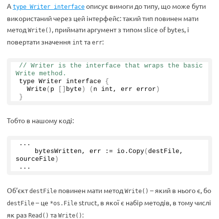
А
описує вимоги до типу, що може бути
type Writer interface
використаний через цей інтерфейс: такий тип повинен мати
метод
, приймати аргумент з типом slice of bytes, і
Write()
повертати значення
та
:
int
err
// Writer is the interface that wraps the basic 
Write method.
type Writer interface 
{
Write
(
p 
[]
byte
)
(
n int, err error
)
}
Тобто в нашому коді:
...
    bytesWritten, err := io.
Copy
(
destFile, 
sourceFile
)
...
Об’єкт
повинен мати метод
– який в нього є, бо
destFile
Write()
– це
struct, в якої є набір методів, в тому числі
destFile
*os.File
як раз
та
:
Read()
Write()