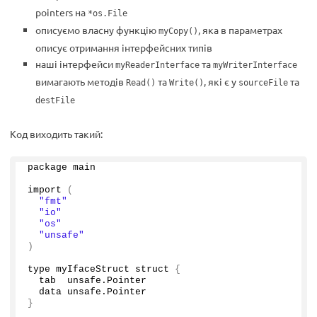
pointers на
*os.File
описуємо власну функцію
, яка в параметрах
myCopy()
описує отримання інтерфейсних типів
наші інтерфейси
та
myReaderInterface
myWriterInterface
вимагають методів
та
, які є у
та
Read()
Write()
sourceFile
destFile
Код виходить такий:
package main
import
(
"fmt"
"io"
"os"
"unsafe"
)
type myIfaceStruct struct 
{
  tab  unsafe.
Pointer
  data unsafe.
Pointer
}