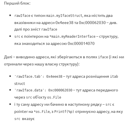
Перший блок:
є типом
, яка містить два
rawIface
main.myIfaceStruct
вказівники на адреси 0x4eee38 та 0xc000062030 – див.
далі про зміст
rawIface
є поінтером на
– структуру,
src
*main.myReaderInterface
яка знаходиться за адресою 0xc000014070
Далі – виводимо адреси, які зберігаються в полях
(і які ми
iface
отримали через нашу власну структуру):
– тут адреса розміщення
'rawIface.tab': 0x4eee38
itab
struct
– тут адреса переданого
'rawIface.data': 0xc000062030
через
об’єкту
src
os.File
і ту саму адресу ми бачимо в наступному рядку –
є
src
pointer на
, з
отримуємо адресу, на яку
*os.File
Printf(%p)
вказує
src