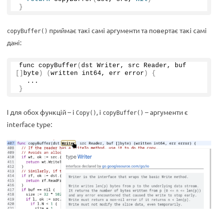
}
приймає такі самі аргументи та повертає такі самі
copyBuffer()
дані:
func 
copyBuffer
(
dst Writer, src Reader, buf 
[]
byte
)
(
written int64, err error
)
{
  ...
}
І для обох функцій – і
, і
– аргументи є
Copy()
copyBuffer()
interface type: