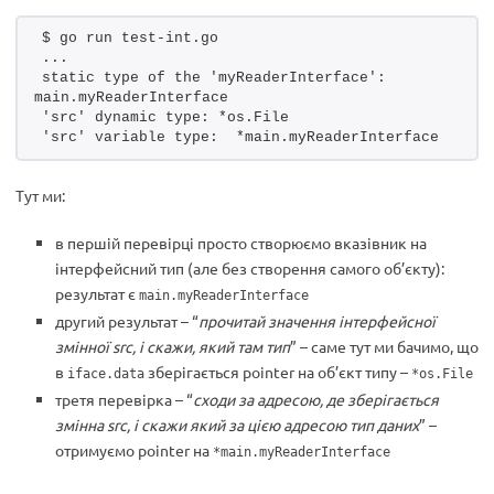
$ go run test-int.go
...
static type of the 'myReaderInterface': 
main.myReaderInterface
'src' dynamic type: *os.File
'src' variable type:  *main.myReaderInterface
Тут ми:
в першій перевірці просто створюємо вказівник на
інтерфейсний тип (але без створення самого об’єкту):
результат є
main.myReaderInterface
другий результат – “
прочитай значення інтерфейсної
змінної src, і скажи, який там тип
” – саме тут ми бачимо, що
в
зберігається pointer на об’єкт типу –
iface.data
*os.File
третя перевірка – “
сходи за адресою, де зберігається
змінна src, і скажи який за цією адресою тип даних
” –
отримуємо pointer на
*main.myReaderInterface