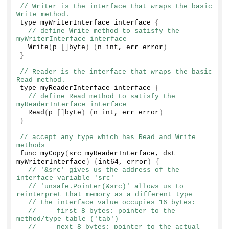
// Writer is the interface that wraps the basic 
Write method.
type myWriterInterface interface 
{
// define Write method to satisfy the 
myWriterInterface interface
Write
(
p 
[]
byte
)
(
n int, err error
)
}
// Reader is the interface that wraps the basic 
Read method.
type myReaderInterface interface 
{
// define Read method to satisfy the 
myReaderInterface interface
Read
(
p 
[]
byte
)
(
n int, err error
)
}
// accept any type which has Read and Write 
methods
func 
myCopy
(
src myReaderInterface, dst 
myWriterInterface
)
(
int64, error
)
{
// '&src' gives us the address of the 
interface variable 'src'
// 'unsafe.Pointer(&src)' allows us to 
reinterpret that memory as a different type
// the interface value occupies 16 bytes:
//   - first 8 bytes: pointer to the 
method/type table ('tab')
//   - next 8 bytes: pointer to the actual 