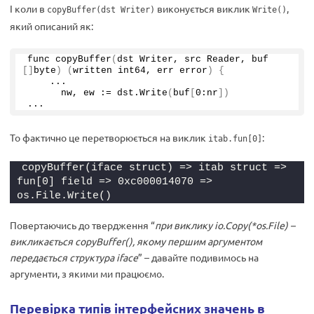
І коли в
виконується виклик
,
copyBuffer(dst Writer)
Write()
який описаний як:
func 
copyBuffer
(
dst Writer, src Reader, buf 
[]
byte
)
(
written int64, err error
)
{
    ...
      nw, ew := dst.
Write
(
buf
[
0
:nr
])
...
То фактично це перетворюється на виклик
:
itab.fun[0]
copyBuffer(iface struct) => itab struct => 
fun[0] field => 0xc000014070 => 
os.File.Write()
Повертаючись до твердження “
при виклику io.Copy(*os.File) –
викликається copyBuffer(), якому першим аргументом
передається структура iface
” – давайте подивимось на
аргументи, з якими ми працюємо.
Перевірка типів інтерфейсних значень в