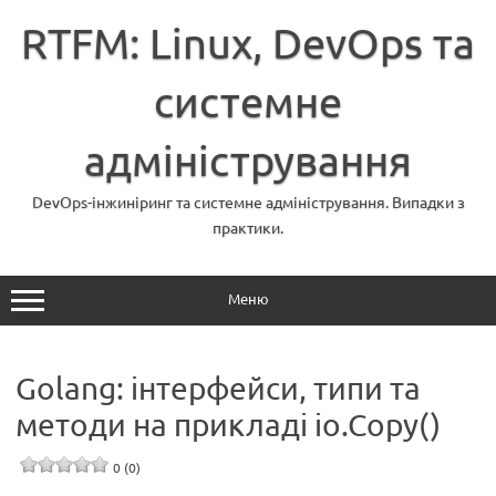
Перейти
до
RTFM: Linux, DevOps та
вмісту
системне
адміністрування
DevOps-інжиніринг та системне адміністрування. Випадки з
практики.
Меню
Golang: інтерфейси, типи та
методи на прикладі io.Copy()
0 (0)