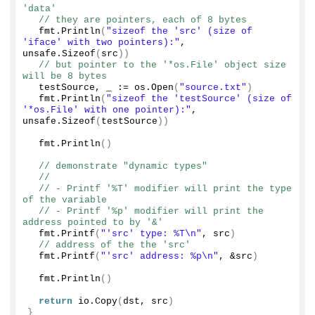
'data'
// they are pointers, each of 8 bytes
  fmt.
Println
(
"sizeof the 'src' (size of 
'iface' with two pointers):"
, 
unsafe.
Sizeof
(
src
))
// but pointer to the '*os.File' object size 
will be 8 bytes
  testSource, _ := os.
Open
(
"source.txt"
)
  fmt.
Println
(
"sizeof the 'testSource' (size of 
'*os.File' with one pointer):"
, 
unsafe.
Sizeof
(
testSource
))
  fmt.
Println
()
// demonstrate "dynamic types"
//
// - Printf '%T' modifier will print the type 
of the variable
// - Printf '%p' modifier will print the 
address pointed to by '&'
  fmt.
Printf
(
"'src' type: %T\n"
, src
)
// address of the the 'src'
  fmt.
Printf
(
"'src' address: %p\n"
, &src
)
  fmt.
Println
()
return
 io.
Copy
(
dst, src
)
}