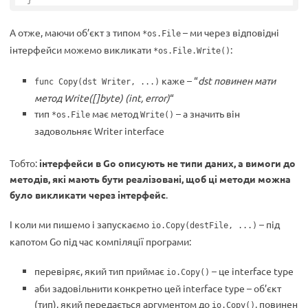
А отже, маючи об’єкт з типом
– ми через відповідні
*os.File
інтерфейси можемо викликати
:
*os.File.Write()
каже – “
dst повинен мати
func Copy(dst Writer, ...)
метод Write([]byte) (int, error)
“
тип
має метод
– а значить він
*os.File
Write()
задовольняє Writer interface
Тобто:
інтерфейси в Go описують не типи даних, а вимоги до
методів, які мають бути реалізовані, щоб ці методи можна
було викликати через інтерфейс
.
І коли ми пишемо і запускаємо
– під
io.Copy(destFile, ...)
капотом Go під час компіляції програми:
перевіряє, який тип приймає
– це interface type
io.Copy()
аби задовільнити конкретно цей interface type – об’єкт
(тип), який передається аргументом до
, повинен
io.Copy()