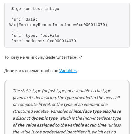
$ go run test-int.go
...
'src' data: 
%!s(*main.myReaderInterface=0xc000014070)
...
'src' type: *os.File
'src' address: 0xc000014070
То чому не якийсь
?
myReaderInterface{}
Дивимось документацію по
Variables
:
The static type (or just type) of a variable is the type
given in its declaration, the type provided in the new call
or composite literal, or the type of an element of a
structured variable. Variables of
interface type also have
a distinct
dynamic type
, which is the (non-interface) type
of the value assigned to the variable at run time
(unless
the value is the predeclared identifier nil, which has no