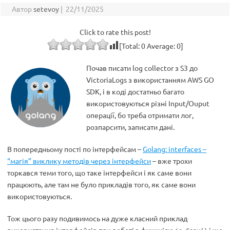
Автор
setevoy
|
22/11/2025
Click to rate this post!
[Total:
0
Average:
0
]
Почав писати log collector з S3 до
VictoriaLogs з використанням AWS GO
SDK, і в коді достатньо багато
використовуються різні Input/Ouput
операції, бо треба отримати лог,
розпарсити, записати дані.
В попередньому пості по інтерфейсам –
Golang: interfaces –
“магія” виклику методів через інтерфейси
– вже трохи
торкався теми того, що таке інтерфейси і як саме вони
працюють, але там не було прикладів того, як саме вони
використовуються.
Тож цього разу подивимось на дуже класний приклад