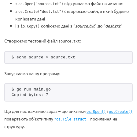
з
відкриваємо файл на читання
os.Open("source.txt")
з
створюємо файл, в який будемо
os.Create("dest.txt")
копіювати дані
і з
копіюємо дані з “
source.txt
” до “
dest.txt
“
io.Copy()
Створюємо тестовий файл
:
source.txt
$ echo source > source.txt
Запускаємо нашу програму:
$ go run main.go
Copied bytes: 7
Що для нас важливо зараз – що виклики
і
os.Open()
os.Create()
повертають об’єкти типу
– посилання на
*os.File struct
структуру.