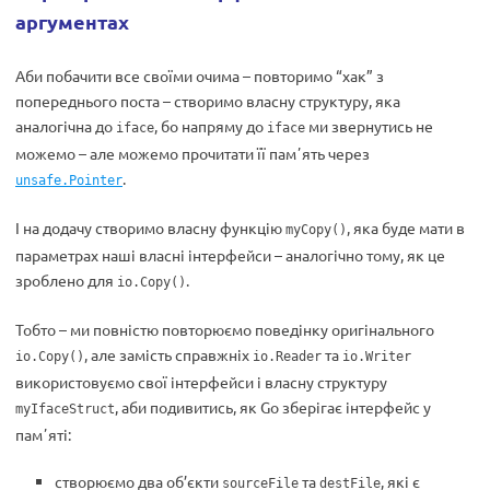
аргументах
Аби побачити все своїми очима – повторимо “хак” з
попереднього поста – створимо власну структуру, яка
аналогічна до
, бо напряму до
ми звернутись не
iface
iface
можемо – але можемо прочитати її памʼять через
.
unsafe.Pointer
І на додачу створимо власну функцію
, яка буде мати в
myCopy()
параметрах наші власні інтерфейси – аналогічно тому, як це
зроблено для
.
io.Copy()
Тобто – ми повністю повторюємо поведінку оригінального
, але замість справжніх
та
io.Copy()
io.Reader
io.Writer
використовуємо свої інтерфейси і власну структуру
, аби подивитись, як Go зберігає інтерфейс у
myIfaceStruct
памʼяті:
створюємо два об’єкти
та
, які є
sourceFile
destFile