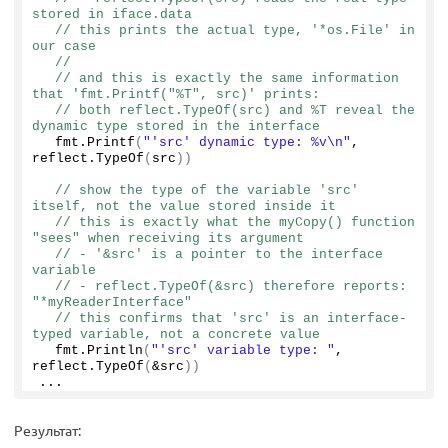
stored in iface.data
// this prints the actual type, '*os.File' in 
our case
//
// and this is exactly the same information 
that 'fmt.Printf("%T", src)' prints:
// both reflect.TypeOf(src) and %T reveal the 
dynamic type stored in the interface
  fmt.
Printf
(
"'src' dynamic type: %v\n"
, 
reflect.
TypeOf
(
src
))
// show the type of the variable 'src' 
itself, not the value stored inside it
// this is exactly what the myCopy() function 
"sees" when receiving its argument
// - '&src' is a pointer to the interface 
variable
// - reflect.TypeOf(&src) therefore reports: 
"*myReaderInterface"
// this confirms that 'src' is an interface-
typed variable, not a concrete value
  fmt.
Println
(
"'src' variable type: "
, 
reflect.
TypeOf
(
&src
))
...
Результат: