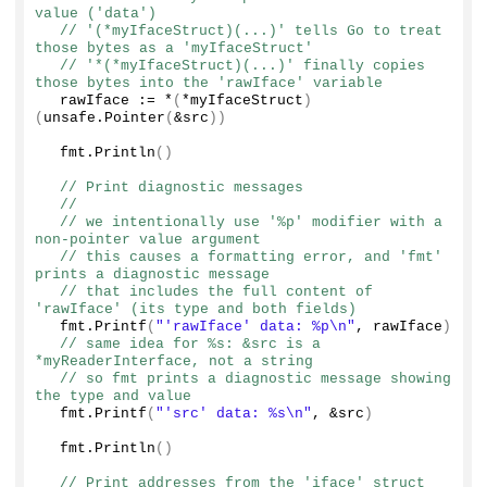
value ('data')
// '(*myIfaceStruct)(...)' tells Go to treat 
those bytes as a 'myIfaceStruct'
// '*(*myIfaceStruct)(...)' finally copies 
those bytes into the 'rawIface' variable
  rawIface := *
(
*myIfaceStruct
)
(
unsafe.
Pointer
(
&src
))
  fmt.
Println
()
// Print diagnostic messages
//
// we intentionally use '%p' modifier with a 
non-pointer value argument
// this causes a formatting error, and 'fmt' 
prints a diagnostic message
// that includes the full content of 
'rawIface' (its type and both fields)
  fmt.
Printf
(
"'rawIface' data: %p\n"
, rawIface
)
// same idea for %s: &src is a 
*myReaderInterface, not a string
// so fmt prints a diagnostic message showing 
the type and value
  fmt.
Printf
(
"'src' data: %s\n"
, &src
)
  fmt.
Println
()
// Print addresses from the 'iface' struct