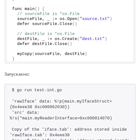
func 
main
()
{
// sourceFile is *os.File
  sourceFile, _ := os.
Open
(
"source.txt"
)
  defer sourceFile.
Close
()
// destFile is *os.File
  destFile, _ := os.
Create
(
"dest.txt"
)
  defer destFile.
Close
()
myCopy
(
sourceFile, destFile
)
}
Запускаємо:
$ go run test-int.go
'rawIface' data: %!p(main.myIfaceStruct=
{0x4eee38 0xc000062030})
'src' data: 
%!s(*main.myReaderInterface=0xc000014070)
Copy of the 'iface.tab': address stored inside 
'rawIface.tab': 0x4eee38