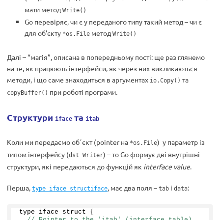
мати метод
Write()
Go перевіряє, чи є у переданого типу такий метод – чи є
для об’єкту
метод
*os.File
Write()
Далі – “магія”, описана в попередньому пості: ще раз глянемо
на те, як працюють інтерфейси, як через них викликаються
методи, і що саме знаходиться в аргументах
та
io.Copy()
при роботі програми.
copyBuffer()
Структури
та
iface
itab
Коли ми передаємо обʼєкт (pointer на
) у параметр із
*os.File
типом інтерфейсу (
) – то Go формує дві внутрішні
dst Writer
структури, які передаються до функцій як
interface value
.
Перша,
, має два поля –
і
:
type iface structiface
tab
data
type iface struct 
{
// Pointer to the 'itab' (interface table)