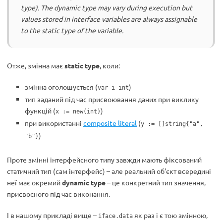
type). The dynamic type may vary during execution but
values stored in interface variables are always assignable
to the static type of the variable.
Отже, змінна має
static type
, коли:
змінна оголошується (
)
var i int
тип заданий під час присвоювання даних при виклику
функцій (
)
x := new(int)
при використанні
composite literal
(
y := []string{"a",
)
"b"}
Проте змінні інтерфейсного типу завжди мають фіксований
статичний тип (сам інтерфейс) – але реальний об’єкт всередині
неї має окремий
dynamic type
– це конкретний тип значення,
присвоєного під час виконання.
І в нашому прикладі вище –
як раз і є тою змінною,
iface.data