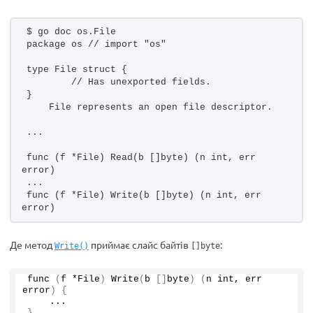
$ go doc os.File
package os // import "os"
type File struct {
        // Has unexported fields.
}
    File represents an open file descriptor.
...
func (f *File) Read(b []byte) (n int, err 
error)
...
func (f *File) Write(b []byte) (n int, err 
error)
Де метод
приймає слайс байтів
:
Write()
[]byte
func
(
f *File
)
Write
(
b 
[]
byte
)
(
n int, err 
error
)
{
    ...
}