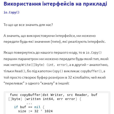
Використання інтерфейсів на прикладі
io.Copy()
То що це все значить для нас?
А значить, що використовуючи інтерфейси, ми можемо
передати будь-які значення (типи), які реалізують інтерфейс.
Якщо повернутись до нашого першого коду, то в
io.Copy()
першим параметром ми можемо передати будь-який тип, який
має метод
, а в другий – аналогічно,
Write([]byte) (int, error)
тільки
, бо під капотом
викликає
, а
Read()
Copy()
copyBuffer()
той просто створює буфер розміром в 32 кілобайти, чей який
“переливає” з одного “каналу” в інший:
func 
copyBuffer
(
dst Writer, src Reader, buf 
[]
byte
)
(
written int64, err error
)
{
        ...
if
 buf == 
nil
{
    size := 
32
*
1024