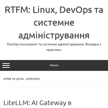
Перейти
до
RTFM: Linux, DevOps та
вмісту
системне
адміністрування
DevOps-інжиніринг та системне адміністрування. Випадки з
практики.
Меню
АРХІВ ЗА ДЕНЬ:
26/06/2026
LiteLLM: AI Gateway в