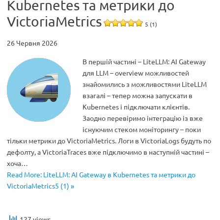
Kubernetes та метрики до
VictoriaMetrics
5 (1)
26 Червня 2026
В першій частині – LiteLLM: AI Gateway
для LLM – overview можливостей
знайомились з можливостями LiteLLM
взагалі – тепер можна запускати в
Kubernetes і підключати клієнтів.
Заодно перевіримо інтеграцію із вже
існуючим стеком моніторингу – поки
тільки метрики до VictoriaMetrics. Логи в VictoriaLogs будуть по
дефолту, а VictoriaTraces вже підключимо в наступній частині –
хоча…
Read More: LiteLLM: AI Gateway в Kubernetes та метрики до
VictoriaMetrics5 (1) »
127 views