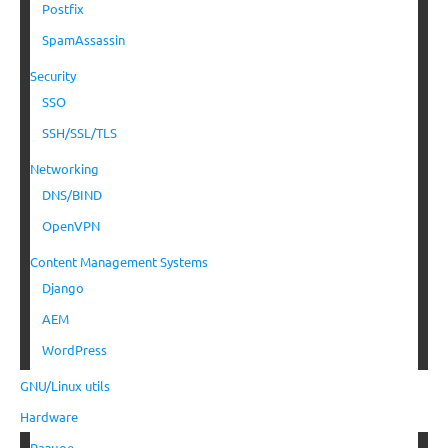
Postfix
SpamAssassin
Security
SSO
SSH/SSL/TLS
Networking
DNS/BIND
OpenVPN
Content Management Systems
Django
AEM
WordPress
GNU/Linux utils
Hardware
Разное