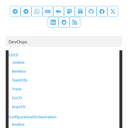
DevOops
CI/CD
Jenkins
Bamboo
TeamCity
Travis
GoCD
ArgoCD
Configuration/Orchestration
Ansible