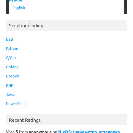
English
Scripting/coding
bash
Python
C/C++
Golang
Groovy
PHP
Java
PowerShell
Recent Ratings
Vote
5
from
anonymous
on
NixOS: знайомство, установка