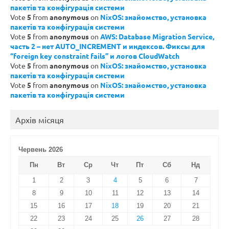
пакетів та конфігурація системи
Vote
5
from
anonymous
on
NixOS: знайомство, установка
пакетів та конфігурація системи
Vote
5
from
anonymous
on
AWS: Database Migration Service,
часть 2 – нет AUTO_INCREMENT и индексов. Фиксы для
“foreign key constraint fails” и логов CloudWatch
Vote
5
from
anonymous
on
NixOS: знайомство, установка
пакетів та конфігурація системи
Vote
5
from
anonymous
on
NixOS: знайомство, установка
пакетів та конфігурація системи
Архів місяця
Червень 2026
Пн
Вт
Ср
Чт
Пт
Сб
Нд
1
2
3
4
5
6
7
8
9
10
11
12
13
14
15
16
17
18
19
20
21
22
23
24
25
26
27
28