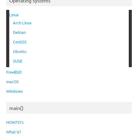
Operating systems
Linux
Arch Linux
Debian
CentOS
Ubuntu
SUSE
FreeBSD
macOS
Windows
main()
HOWTO’s
What is?